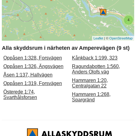
4
Leaflet
| ©
OpenStreetMap
Alla skyddsrum i närheten av Amperevägen (9 st)
Oppåsen 1:328, Forsvägen
Kånkback 1:199, 323
Oppåsen 1:326, Ängsvägen
Ragundabotten 1:560,
Anders Olofs väg
Åsen 1:137, Hallvägen
Hammaren 1:20,
Oppåsen 1:319, Forsvägen
Centralgatan 22
Österede 1:74,
Hammaren 1:268,
Svarthålsforsen
Spargränd