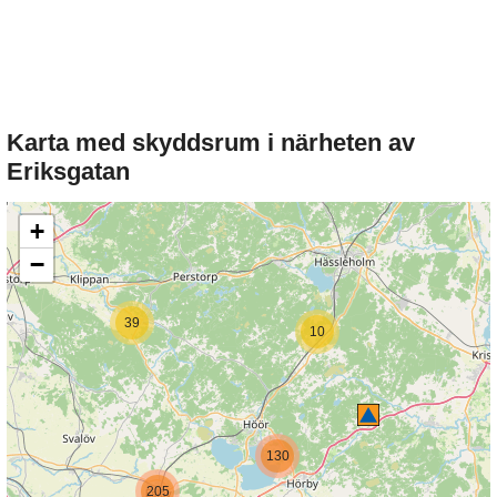
Karta med skyddsrum i närheten av
Eriksgatan
+
−
39
10
130
205