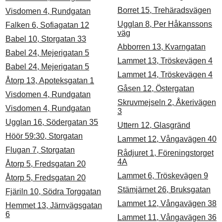
Borret 15, Trehäradsvägen
Visdomen 4, Rundgatan
Ugglan 8, Per Håkanssons
Falken 6, Sofiagatan 12
väg
Babel 10, Storgatan 33
Abborren 13, Kvarngatan
Babel 24, Mejerigatan 5
Lammet 13, Tröskevägen 4
Babel 24, Mejerigatan 5
Lammet 14, Tröskevägen 4
Åtorp 13, Apoteksgatan 1
Gåsen 12, Östergatan
Visdomen 4, Rundgatan
Skruvmejseln 2, Åkerivägen
Visdomen 4, Rundgatan
3
Ugglan 16, Södergatan 35
Uttern 12, Glasgränd
Höör 59:30, Storgatan
Lammet 12, Vångavägen 40
Flugan 7, Storgatan
Rådjuret 1, Föreningstorget
4A
Åtorp 5, Fredsgatan 20
Lammet 6, Tröskevägen 9
Åtorp 5, Fredsgatan 20
Stämjärnet 26, Bruksgatan
Fjäriln 10, Södra Torggatan
Lammet 12, Vångavägen 38
Hemmet 13, Järnvägsgatan
6
Lammet 11, Vångavägen 36