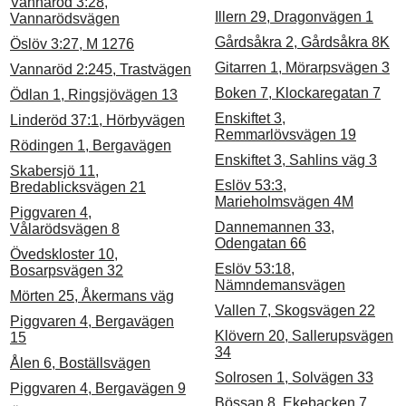
Vannaröd 3:28,
Illern 29, Dragonvägen 1
Vannarödsvägen
Gårdsåkra 2, Gårdsåkra 8K
Öslöv 3:27, M 1276
Gitarren 1, Mörarpsvägen 3
Vannaröd 2:245, Trastvägen
Boken 7, Klockaregatan 7
Ödlan 1, Ringsjövägen 13
Enskiftet 3,
Linderöd 37:1, Hörbyvägen
Remmarlövsvägen 19
Rödingen 1, Bergavägen
Enskiftet 3, Sahlins väg 3
Skabersjö 11,
Eslöv 53:3,
Bredablicksvägen 21
Marieholmsvägen 4M
Piggvaren 4,
Dannemannen 33,
Vålarödsvägen 8
Odengatan 66
Övedskloster 10,
Eslöv 53:18,
Bosarpsvägen 32
Nämndemansvägen
Mörten 25, Åkermans väg
Vallen 7, Skogsvägen 22
Piggvaren 4, Bergavägen
Klövern 20, Sallerupsvägen
15
34
Ålen 6, Boställsvägen
Solrosen 1, Solvägen 33
Piggvaren 4, Bergavägen 9
Bössan 8, Ekebacken 7