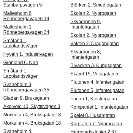
Stabbarpsvägen 5
Björken 2, Smedjegatan
Maltesholm 6,
Skolan 2, Nybrogatan
Rönnebergavägen 14
Skvadronen 9,
Maltesholm 1,
Infanterigatan
Rönnebergavägen 34
Skolan 2, Nybrogatan
Småland 1,
Vakten 2, Dragongatan
Lapplandsvägen
Skvadronen 8,
Hyveln 1, Industrivägen
Infanterigatan
Grönland 6, Norr
Bivacken 3, Kungsgatan
Småland 1,
Skäret 15, Villagatan 5
Lapplandsvägen
Plutonen 4, Infanterigatan
Svaneholm 3,
Rönnebergavägen 35
Plutonen 5, Infanterigatan
Gladan 9, Bruksgatan
Fanan 1, Klostergatan
Axelvold 10, Skyttsvägen 3
Kompaniet 1, Infanterigatan
Morkullan 4, Bruksgatan 18
Spelet 8, Husargatan
Morkullan 4, Bruksgatan 18
Korpralen 7, Nybrogatan
Svaneholm 4,
Herrevadskloster 2:37,