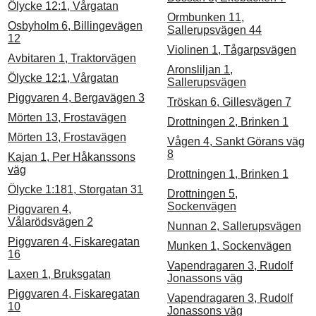
Ölycke 12:1, Vårgatan
Ormbunken 11,
Osbyholm 6, Billingevägen
Sallerupsvägen 44
12
Violinen 1, Tågarpsvägen
Avbitaren 1, Traktorvägen
Aronsliljan 1,
Ölycke 12:1, Vårgatan
Sallerupsvägen
Piggvaren 4, Bergavägen 3
Tröskan 6, Gillesvägen 7
Mörten 13, Frostavägen
Drottningen 2, Brinken 1
Mörten 13, Frostavägen
Vågen 4, Sankt Görans väg
8
Kajan 1, Per Håkanssons
väg
Drottningen 1, Brinken 1
Ölycke 1:181, Storgatan 31
Drottningen 5,
Sockenvägen
Piggvaren 4,
Vålarödsvägen 2
Nunnan 2, Sallerupsvägen
Piggvaren 4, Fiskaregatan
Munken 1, Sockenvägen
16
Vapendragaren 3, Rudolf
Laxen 1, Bruksgatan
Jonassons väg
Piggvaren 4, Fiskaregatan
Vapendragaren 3, Rudolf
10
Jonassons väg