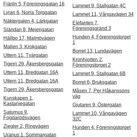
Fjäriln 5, Föreningsgatan 16
Lammet 9, Stallgatan 4C
Lyran 6, Norra Torggatan
Lammet 11, Vångavägen 34
Näktergalen 4, Lärkgatan
Elefanten 7,
Föreningsgränd 3
Sländan 8, Mejerigatan
Hunden 4, Föreningstorget
Hällbo 17, Malmövägen
1
Mallen 3, Krokgatan
Borret 13, Lundavägen
Uttern 11, Tvärgatan
Kronhjorten 2,
Tigern 29, Åkersbergsgatan
Föreningstorget 2
Uttern 11, Bredgatan 16A
Lammet 9, Stallgatan 6B
Uttern 11, Bredgatan 16A
Borret 6, Bruksgatan
Tigern 29, Åkersbergsgatan
Måsen 7, Per Håkanssons
väg
Kunskapen 1,
Kastanjegatan
Gjutaren 9, Östergatan
Saturnus 9,
Lammet 10, Vångavägen
Fogdarödsvägen
32C
Ziegler 2, Ringvägen
Hunden 4, Föreningstorget
1
Uranus 1, Sommargatan