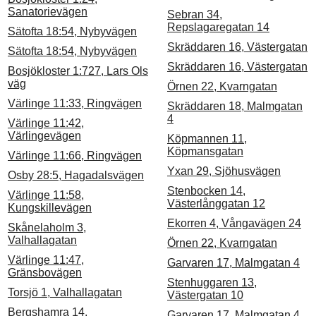
Sanatorievägen
Sebran 34,
Repslagaregatan 14
Sätofta 18:54, Nybyvägen
Skräddaren 16, Västergatan
Sätofta 18:54, Nybyvägen
Skräddaren 16, Västergatan
Bosjökloster 1:727, Lars Ols
väg
Örnen 22, Kvarngatan
Värlinge 11:33, Ringvägen
Skräddaren 18, Malmgatan
4
Värlinge 11:42,
Värlingevägen
Köpmannen 11,
Köpmansgatan
Värlinge 11:66, Ringvägen
Yxan 29, Sjöhusvägen
Osby 28:5, Hagadalsvägen
Stenbocken 14,
Värlinge 11:58,
Västerlånggatan 12
Kungskillevägen
Ekorren 4, Vångavägen 24
Skånelaholm 3,
Valhallagatan
Örnen 22, Kvarngatan
Värlinge 11:47,
Garvaren 17, Malmgatan 4
Gränsbovägen
Stenhuggaren 13,
Torsjö 1, Valhallagatan
Västergatan 10
Bergshamra 14,
Garvaren 17, Malmgatan 4