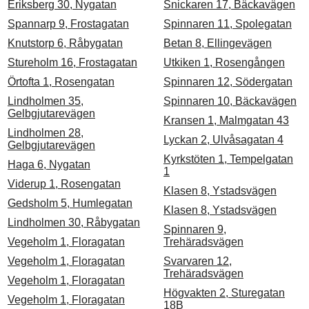
Eriksberg 30, Nygatan
Snickaren 17, Bäckavägen
Spannarp 9, Frostagatan
Spinnaren 11, Spolegatan
Knutstorp 6, Råbygatan
Betan 8, Ellingevägen
Stureholm 16, Frostagatan
Utkiken 1, Rosengången
Örtofta 1, Rosengatan
Spinnaren 12, Södergatan
Lindholmen 35,
Spinnaren 10, Bäckavägen
Gelbgjutarevägen
Kransen 1, Malmgatan 43
Lindholmen 28,
Lyckan 2, Ulvåsagatan 4
Gelbgjutarevägen
Kyrkstöten 1, Tempelgatan
Haga 6, Nygatan
1
Viderup 1, Rosengatan
Klasen 8, Ystadsvägen
Gedsholm 5, Humlegatan
Klasen 8, Ystadsvägen
Lindholmen 30, Råbygatan
Spinnaren 9,
Vegeholm 1, Floragatan
Trehäradsvägen
Vegeholm 1, Floragatan
Svarvaren 12,
Trehäradsvägen
Vegeholm 1, Floragatan
Högvakten 2, Sturegatan
Vegeholm 1, Floragatan
18B