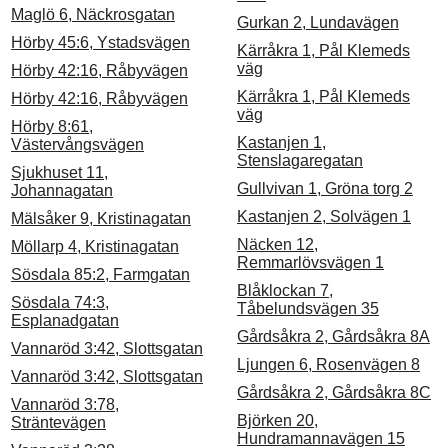
Maglö 6, Näckrosgatan
Gurkan 2, Lundavägen
Hörby 45:6, Ystadsvägen
Kärråkra 1, Pål Klemeds
väg
Hörby 42:16, Råbyvägen
Kärråkra 1, Pål Klemeds
Hörby 42:16, Råbyvägen
väg
Hörby 8:61,
Kastanjen 1,
Västervångsvägen
Stenslagaregatan
Sjukhuset 11,
Gullvivan 1, Gröna torg 2
Johannagatan
Kastanjen 2, Solvägen 1
Mälsåker 9, Kristinagatan
Näcken 12,
Möllarp 4, Kristinagatan
Remmarlövsvägen 1
Sösdala 85:2, Farmgatan
Blåklockan 7,
Sösdala 74:3,
Tåbelundsvägen 35
Esplanadgatan
Gårdsåkra 2, Gårdsåkra 8A
Vannaröd 3:42, Slottsgatan
Ljungen 6, Rosenvägen 8
Vannaröd 3:42, Slottsgatan
Gårdsåkra 2, Gårdsåkra 8C
Vannaröd 3:78,
Björken 20,
Sträntevägen
Hundramannavägen 15