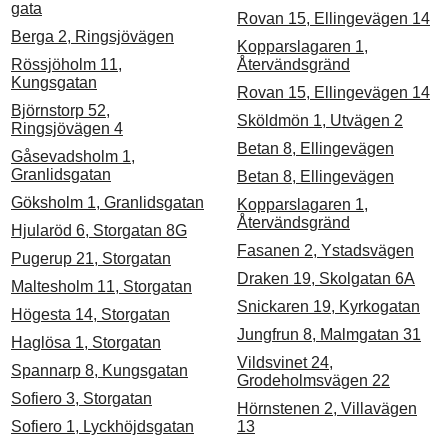
gata
Rovan 15, Ellingevägen 14
Berga 2, Ringsjövägen
Kopparslagaren 1,
Rössjöholm 11,
Återvändsgränd
Kungsgatan
Rovan 15, Ellingevägen 14
Björnstorp 52,
Sköldmön 1, Utvägen 2
Ringsjövägen 4
Betan 8, Ellingevägen
Gåsevadsholm 1,
Granlidsgatan
Betan 8, Ellingevägen
Göksholm 1, Granlidsgatan
Kopparslagaren 1,
Återvändsgränd
Hjularöd 6, Storgatan 8G
Fasanen 2, Ystadsvägen
Pugerup 21, Storgatan
Draken 19, Skolgatan 6A
Maltesholm 11, Storgatan
Snickaren 19, Kyrkogatan
Högesta 14, Storgatan
Jungfrun 8, Malmgatan 31
Haglösa 1, Storgatan
Vildsvinet 24,
Spannarp 8, Kungsgatan
Grodeholmsvägen 22
Sofiero 3, Storgatan
Hörnstenen 2, Villavägen
Sofiero 1, Lyckhöjdsgatan
13