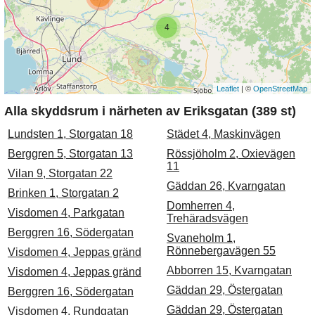
4
Leaflet
| ©
OpenStreetMap
Alla skyddsrum i närheten av Eriksgatan (389 st)
Lundsten 1, Storgatan 18
Städet 4, Maskinvägen
Berggren 5, Storgatan 13
Rössjöholm 2, Oxievägen
11
Vilan 9, Storgatan 22
Gäddan 26, Kvarngatan
Brinken 1, Storgatan 2
Domherren 4,
Visdomen 4, Parkgatan
Trehäradsvägen
Berggren 16, Södergatan
Svaneholm 1,
Rönnebergavägen 55
Visdomen 4, Jeppas gränd
Abborren 15, Kvarngatan
Visdomen 4, Jeppas gränd
Gäddan 29, Östergatan
Berggren 16, Södergatan
Gäddan 29, Östergatan
Visdomen 4, Rundgatan