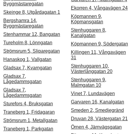
Byggmästaregatan
Ekorren 4, Vångavägen 24
Skeinge 8, Utgårdagatan 1
Köpmannen 9,
Bergshamra 14,
Köpmansgatan
Byggmästaregatan
Stenhuggaren 8,
Stenhammar 12, Bangatan
Kanalgatan
Tureholm 8, Lönngatan
Köpmannen 9, Södergatan
Strömsrum 5, Sliparegatan
Killingen 11, Vångavägen
31
Hanaskog 1, Vallgatan
Stenhuggaren 10,
Gladsax 7, Kvarngatan
Västerlånggatan 20
Gladsax 7,
Stenhuggaren 9,
Lågedammsgatan
Malmgatan 10
Gladsax 7,
Vinet 7, Lundavägen
Lågedammsgatan
Garvaren 16, Kanalgatan
Sturefors 4, Bruksgatan
Smeden 2, Smedjegränd
Traneberg 1, Fridagaran
Druvan 28, Västergatan 21
Strömsrum 1, Metallgatan
Örnen 4, Järnvägsgatan
Traneberg 1, Parkgatan