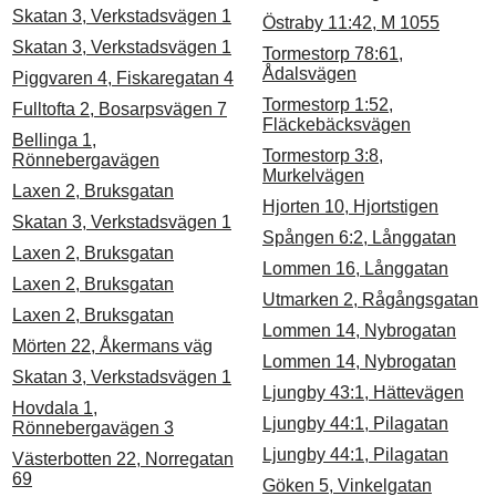
Skatan 3, Verkstadsvägen 1
Östraby 11:42, M 1055
Skatan 3, Verkstadsvägen 1
Tormestorp 78:61,
Ådalsvägen
Piggvaren 4, Fiskaregatan 4
Tormestorp 1:52,
Fulltofta 2, Bosarpsvägen 7
Fläckebäcksvägen
Bellinga 1,
Tormestorp 3:8,
Rönnebergavägen
Murkelvägen
Laxen 2, Bruksgatan
Hjorten 10, Hjortstigen
Skatan 3, Verkstadsvägen 1
Spången 6:2, Långgatan
Laxen 2, Bruksgatan
Lommen 16, Långgatan
Laxen 2, Bruksgatan
Utmarken 2, Rågångsgatan
Laxen 2, Bruksgatan
Lommen 14, Nybrogatan
Mörten 22, Åkermans väg
Lommen 14, Nybrogatan
Skatan 3, Verkstadsvägen 1
Ljungby 43:1, Hättevägen
Hovdala 1,
Ljungby 44:1, Pilagatan
Rönnebergavägen 3
Ljungby 44:1, Pilagatan
Västerbotten 22, Norregatan
69
Göken 5, Vinkelgatan