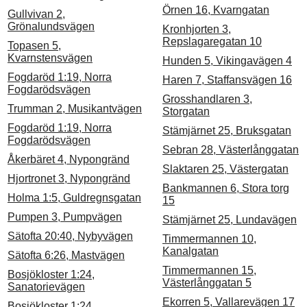
Örnen 16, Kvarngatan
Gullvivan 2,
Grönalundsvägen
Kronhjorten 3,
Repslagaregatan 10
Topasen 5,
Kvarnstensvägen
Hunden 5, Vikingavägen 4
Fogdaröd 1:19, Norra
Haren 7, Staffansvägen 16
Fogdarödsvägen
Grosshandlaren 3,
Trumman 2, Musikantvägen
Storgatan
Fogdaröd 1:19, Norra
Stämjärnet 25, Bruksgatan
Fogdarödsvägen
Sebran 28, Västerlånggatan
Åkerbäret 4, Nypongränd
Slaktaren 25, Västergatan
Hjortronet 3, Nypongränd
Bankmannen 6, Stora torg
Holma 1:5, Guldregnsgatan
15
Pumpen 3, Pumpvägen
Stämjärnet 25, Lundavägen
Sätofta 20:40, Nybyvägen
Timmermannen 10,
Kanalgatan
Sätofta 6:26, Mastvägen
Timmermannen 15,
Bosjökloster 1:24,
Västerlånggatan 5
Sanatorievägen
Ekorren 5, Vallarevägen 17
Bosjökloster 1:24,