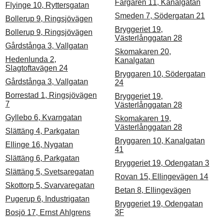
Färgaren 11, Kanalgatan
Flyinge 10, Ryttersgatan
Smeden 7, Södergatan 21
Bollerup 9, Ringsjövägen
Bryggeriet 19,
Bollerup 9, Ringsjövägen
Västerlånggatan 28
Gårdstånga 3, Vallgatan
Skomakaren 20,
Hedenlunda 2,
Kanalgatan
Slagtoftavägen 24
Bryggaren 10, Södergatan
Gårdstånga 3, Vallgatan
24
Borrestad 1, Ringsjövägen
Bryggeriet 19,
7
Västerlånggatan 28
Gyllebo 6, Kvarngatan
Skomakaren 19,
Västerlånggatan 28
Slättäng 4, Parkgatan
Bryggaren 10, Kanalgatan
Ellinge 16, Nygatan
41
Slättäng 6, Parkgatan
Bryggeriet 19, Odengatan 3
Slättäng 5, Svetsaregatan
Rovan 15, Ellingevägen 14
Skottorp 5, Svarvaregatan
Betan 8, Ellingevägen
Pugerup 6, Industrigatan
Bryggeriet 19, Odengatan
Bosjö 17, Ernst Ahlgrens
3F