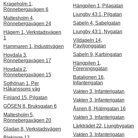
Krageholm 1,
Hängpilen 1, Pilagatan
Rönnebergavägen 6
Ljungby 43:1, Pilgatan
Maltesholm 4,
Sabeln 4, Sabelgatan
Rönnebergavägen 24
Ljungby 43:1, Nygatan
Hägern 1, Verkstadsvägen
1
Vildapeln 14,
Paviljonggatan
Hammaren 1, Industrivägen
Sabeln 9, Karbingatan
Hovdala 3,
Rönnebergavägen 17
Hängpilen 1,
Föreningsgatan
Hovdala 2,
Rönnebergavägen 15
Bataljonen 16,
Infanterigatan
Sothönan 1, Per
Håkanssons väg
Vakten 3, Infanterigatan
Finland 15, Pilgatan
Vakten 3, Infanterigatan
GÖSEN 8, Bruksgatan 6
Åsnen 8, Hjälmgatan 16
Maltesholm 5,
Vakten 3, Infanterigatan
Rönnebergavägen 20
Lärkträdet 22, Ljungbygatan
Gladan 8, Verkstadsvägen
Vakten 3, Infanterigatan
Blekinge 12,