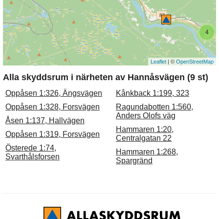
4
Leaflet
| ©
OpenStreetMap
Alla skyddsrum i närheten av Hannåsvägen (9 st)
Oppåsen 1:326, Ängsvägen
Kånkback 1:199, 323
Oppåsen 1:328, Forsvägen
Ragundabotten 1:560,
Anders Olofs väg
Åsen 1:137, Hallvägen
Hammaren 1:20,
Oppåsen 1:319, Forsvägen
Centralgatan 22
Österede 1:74,
Hammaren 1:268,
Svarthålsforsen
Spargränd