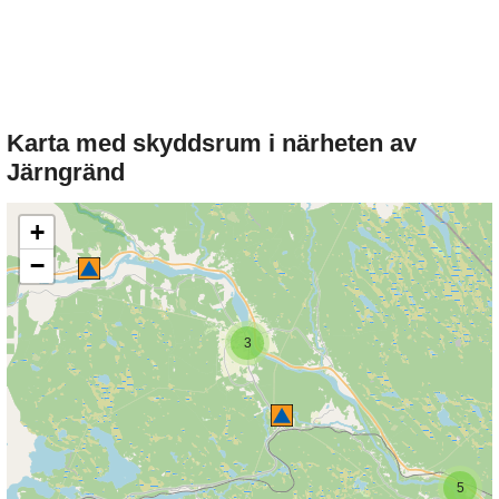
Karta med skyddsrum i närheten av
Järngränd
+
−
3
5