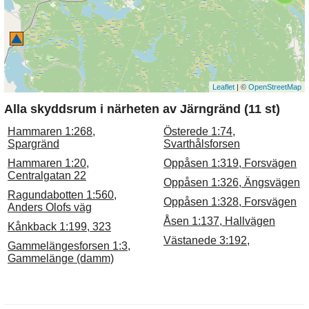
Leaflet
| ©
OpenStreetMap
Alla skyddsrum i närheten av Järngränd (11 st)
Hammaren 1:268,
Österede 1:74,
Spargränd
Svarthålsforsen
Hammaren 1:20,
Oppåsen 1:319, Forsvägen
Centralgatan 22
Oppåsen 1:326, Ängsvägen
Ragundabotten 1:560,
Oppåsen 1:328, Forsvägen
Anders Olofs väg
Åsen 1:137, Hallvägen
Kånkback 1:199, 323
Västanede 3:192,
Gammelängesforsen 1:3,
Gammelänge (damm)