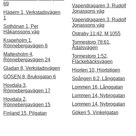
69
Vapendragaren 3, Rudolf
Jonassons väg
Hägern 1, Verkstadsvägen
1
Vapendragaren 3, Rudolf
Jonassons väg
Sothönan 1, Per
Håkanssons väg
Östraby 11:42, M 1055
Krageholm 1,
Tormestorp 78:61,
Rönnebergavägen 6
Ådalsvägen
Maltesholm 4,
Tormestorp 1:52,
Rönnebergavägen 24
Fläckebäcksvägen
Gladan 8, Verkstadsvägen
Hjorten 10, Hjortstigen
GÖSEN 8, Bruksgatan 6
Spången 6:2, Långgatan
Hovdala 3,
Lommen 16, Långgatan
Rönnebergavägen 17
Lommen 14, Nybrogatan
Hovdala 2,
Lommen 14, Nybrogatan
Rönnebergavägen 15
Göken 5, Vinkelgatan
Finland 15, Pilgatan