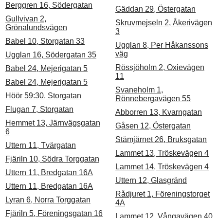
Berggren 16, Södergatan
Gäddan 29, Östergatan
Gullvivan 2,
Skruvmejseln 2, Åkerivägen
Grönalundsvägen
3
Babel 10, Storgatan 33
Ugglan 8, Per Håkanssons
väg
Ugglan 16, Södergatan 35
Rössjöholm 2, Oxievägen
Babel 24, Mejerigatan 5
11
Babel 24, Mejerigatan 5
Svaneholm 1,
Höör 59:30, Storgatan
Rönnebergavägen 55
Flugan 7, Storgatan
Abborren 13, Kvarngatan
Hemmet 13, Järnvägsgatan
Gåsen 12, Östergatan
6
Stämjärnet 26, Bruksgatan
Uttern 11, Tvärgatan
Lammet 13, Tröskevägen 4
Fjäriln 10, Södra Torggatan
Lammet 14, Tröskevägen 4
Uttern 11, Bredgatan 16A
Uttern 12, Glasgränd
Uttern 11, Bredgatan 16A
Rådjuret 1, Föreningstorget
Lyran 6, Norra Torggatan
4A
Fjäriln 5, Föreningsgatan 16
Lammet 12, Vångavägen 40