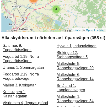
4
Leaflet
| ©
OpenStreetMap
Alla skyddsrum i närheten av Löparevägen (355 st)
Saturnus 9,
Hyveln 1, Industrivägen
Fogdarödsvägen
Blekinge 12,
Fogdaröd 1:19, Norra
Stabbarpsvägen 5
Fogdarödsvägen
Maltesholm 5,
Uranus 1, Sommargatan
Rönnebergavägen 20
Fogdaröd 1:19, Norra
Maltesholm 6,
Fogdarödsvägen
Rönnebergavägen 14
Mallen 3, Krokgatan
Småland 1,
Lapplandsvägen
Kunskapen 1,
Kastanjegatan
Maltesholm 1,
Rönnebergavägen 34
Visdomen 4, Jeppas gränd