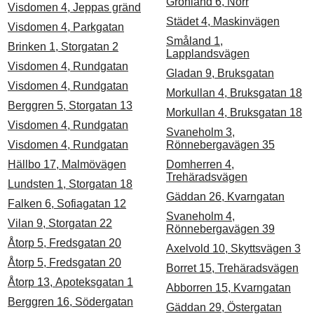
Grönland 6, Norr
Visdomen 4, Jeppas gränd
Städet 4, Maskinvägen
Visdomen 4, Parkgatan
Småland 1,
Brinken 1, Storgatan 2
Lapplandsvägen
Visdomen 4, Rundgatan
Gladan 9, Bruksgatan
Visdomen 4, Rundgatan
Morkullan 4, Bruksgatan 18
Berggren 5, Storgatan 13
Morkullan 4, Bruksgatan 18
Visdomen 4, Rundgatan
Svaneholm 3,
Visdomen 4, Rundgatan
Rönnebergavägen 35
Hällbo 17, Malmövägen
Domherren 4,
Trehäradsvägen
Lundsten 1, Storgatan 18
Gäddan 26, Kvarngatan
Falken 6, Sofiagatan 12
Svaneholm 4,
Vilan 9, Storgatan 22
Rönnebergavägen 39
Åtorp 5, Fredsgatan 20
Axelvold 10, Skyttsvägen 3
Åtorp 5, Fredsgatan 20
Borret 15, Trehäradsvägen
Åtorp 13, Apoteksgatan 1
Abborren 15, Kvarngatan
Berggren 16, Södergatan
Gäddan 29, Östergatan