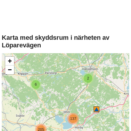
Karta med skyddsrum i närheten av
Löparevägen
+
−
2
6
137
205