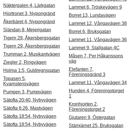
Näktergalen 4, Lärkgatan
Lammet 6, Tröskevägen 9
Hjortronet 3, Nypongränd
Borret 13, Lundavägen
Åkerbäret 4, Nypongränd
Lammet 12, Vångavägen 38
Sländan 8, Mejerigatan
Borret 6, Bruksgatan
Tigern 29, Åkersbergsgatan
Lammet 11, Vångavägen 36
Tigern 29, Åkersbergsgatan
Lammet 9, Stallgatan 4C
Trumman 2, Musikantvägen
Måsen 7, Per Håkanssons
väg
Ziegler 2, Ringvägen
Elefanten 7,
Holma 1:5, Guldregnsgatan
Föreningsgränd 3
Topasen 5,
Lammet 11, Vångavägen 34
Kvarnstensvägen
Hunden 4, Föreningstorget
Pumpen 3, Pumpvägen
1
Sätofta 20:40, Nybyvägen
Kronhjorten 2,
Sätofta 6:26, Mastvägen
Föreningstorget 2
Sätofta 18:54, Nybyvägen
Gjutaren 9, Östergatan
Sätofta 18:54, Nybyvägen
Stämjärnet 25, Bruksgatan