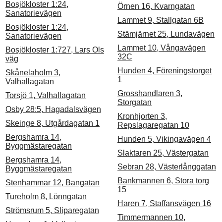
Bosjökloster 1:24,
Örnen 16, Kvarngatan
Sanatorievägen
Lammet 9, Stallgatan 6B
Bosjökloster 1:24,
Stämjärnet 25, Lundavägen
Sanatorievägen
Lammet 10, Vångavägen
Bosjökloster 1:727, Lars Ols
32C
väg
Hunden 4, Föreningstorget
Skånelaholm 3,
1
Valhallagatan
Grosshandlaren 3,
Torsjö 1, Valhallagatan
Storgatan
Osby 28:5, Hagadalsvägen
Kronhjorten 3,
Skeinge 8, Utgårdagatan 1
Repslagaregatan 10
Bergshamra 14,
Hunden 5, Vikingavägen 4
Byggmästaregatan
Slaktaren 25, Västergatan
Bergshamra 14,
Sebran 28, Västerlånggatan
Byggmästaregatan
Bankmannen 6, Stora torg
Stenhammar 12, Bangatan
15
Tureholm 8, Lönngatan
Haren 7, Staffansvägen 16
Strömsrum 5, Sliparegatan
Timmermannen 10,