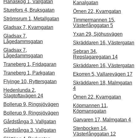
Hanaskog 1, Vallgatan
Kanalgatan
Sturefors 4, Bruksgatan
Örnen 22, Kvarngatan
Strömsrum 1, Metallgatan
Timmermannen 15,
Västerlånggatan 5
Gladsax 7, Kvarngatan
Yxan 29, Sjöhusvägen
Gladsax 7,
Lågedammsgatan
Skräddaren 16, Västergatan
Gladsax 7,
Sebran 34,
Lågedammsgatan
Repslagaregatan 14
Traneberg 1, Fridagaran
Skräddaren 16, Västergatan
Traneberg 1, Parkgatan
Ekorren 5, Vallarevägen 17
Flyinge 10, Ryttersgatan
Skräddaren 18, Malmgatan
4
Hedenlunda 2,
Slagtoftavägen 24
Örnen 22, Kvarngatan
Bollerup 9, Ringsjövägen
Köpmannen 11,
Köpmansgatan
Bollerup 9, Ringsjövägen
Garvaren 17, Malmgatan 4
Gårdstånga 3, Vallgatan
Stenbocken 14,
Gårdstånga 3, Vallgatan
Västerlånggatan 12