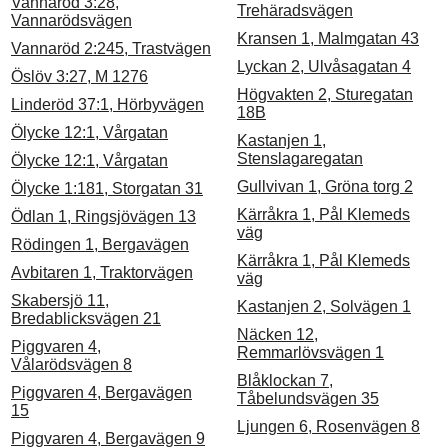
Vannaröd 3:28,
Trehäradsvägen
Vannarödsvägen
Kransen 1, Malmgatan 43
Vannaröd 2:245, Trastvägen
Lyckan 2, Ulvåsagatan 4
Öslöv 3:27, M 1276
Högvakten 2, Sturegatan
Linderöd 37:1, Hörbyvägen
18B
Ölycke 12:1, Vårgatan
Kastanjen 1,
Stenslagaregatan
Ölycke 12:1, Vårgatan
Gullvivan 1, Gröna torg 2
Ölycke 1:181, Storgatan 31
Kärråkra 1, Pål Klemeds
Ödlan 1, Ringsjövägen 13
väg
Rödingen 1, Bergavägen
Kärråkra 1, Pål Klemeds
Avbitaren 1, Traktorvägen
väg
Skabersjö 11,
Kastanjen 2, Solvägen 1
Bredablicksvägen 21
Näcken 12,
Piggvaren 4,
Remmarlövsvägen 1
Vålarödsvägen 8
Blåklockan 7,
Piggvaren 4, Bergavägen
Tåbelundsvägen 35
15
Ljungen 6, Rosenvägen 8
Piggvaren 4, Bergavägen 9