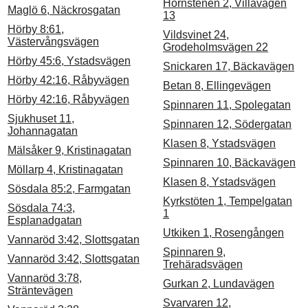
Hörnstenen 2, Villavägen
Maglö 6, Näckrosgatan
13
Hörby 8:61,
Vildsvinet 24,
Västervångsvägen
Grodeholmsvägen 22
Hörby 45:6, Ystadsvägen
Snickaren 17, Bäckavägen
Hörby 42:16, Råbyvägen
Betan 8, Ellingevägen
Hörby 42:16, Råbyvägen
Spinnaren 11, Spolegatan
Sjukhuset 11,
Spinnaren 12, Södergatan
Johannagatan
Klasen 8, Ystadsvägen
Mälsåker 9, Kristinagatan
Spinnaren 10, Bäckavägen
Möllarp 4, Kristinagatan
Klasen 8, Ystadsvägen
Sösdala 85:2, Farmgatan
Kyrkstöten 1, Tempelgatan
Sösdala 74:3,
1
Esplanadgatan
Utkiken 1, Rosengången
Vannaröd 3:42, Slottsgatan
Spinnaren 9,
Vannaröd 3:42, Slottsgatan
Trehäradsvägen
Vannaröd 3:78,
Gurkan 2, Lundavägen
Sträntevägen
Svarvaren 12,