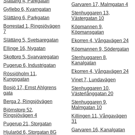
Slättäng 4, Parkgatan
Garvaren 17, Malmgatan 4
Gyllebo 6, Kvarngatan
Stenhuggaren 13,
Slättäng 6, Parkgatan
Västergatan 10
Borrestad 1, Ringsjövägen
Köpmannen 9,
7
Köpmansgatan
Slättäng 5, Svetsaregatan
Ekorren 4, Vångavägen 24
Ellinge 16, Nygatan
Köpmannen 9, Södergatan
Skottorp 5, Svarvaregatan
Stenhuggaren 8,
Kanalgatan
Pugerup 6, Industrigatan
Ekorren 4, Vångavägen 24
Rössjöholm 11,
Kungsgatan
Vinet 7, Lundavägen
Bosjö 17, Ernst Ahlgrens
Stenhuggaren 10,
gata
Västerlånggatan 20
Berga 2, Ringsjövägen
Stenhuggaren 9,
Malmgatan 10
Björnstorp 52,
Ringsjövägen 4
Killingen 11, Vångavägen
31
Pugerup 21, Storgatan
Garvaren 16, Kanalgatan
Hjularöd 6, Storgatan 8G