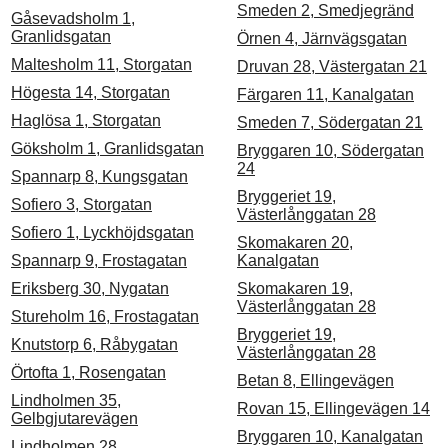
Smeden 2, Smedjegränd
Gåsevadsholm 1,
Granlidsgatan
Örnen 4, Järnvägsgatan
Maltesholm 11, Storgatan
Druvan 28, Västergatan 21
Högesta 14, Storgatan
Färgaren 11, Kanalgatan
Haglösa 1, Storgatan
Smeden 7, Södergatan 21
Göksholm 1, Granlidsgatan
Bryggaren 10, Södergatan
24
Spannarp 8, Kungsgatan
Bryggeriet 19,
Sofiero 3, Storgatan
Västerlånggatan 28
Sofiero 1, Lyckhöjdsgatan
Skomakaren 20,
Spannarp 9, Frostagatan
Kanalgatan
Eriksberg 30, Nygatan
Skomakaren 19,
Västerlånggatan 28
Stureholm 16, Frostagatan
Bryggeriet 19,
Knutstorp 6, Råbygatan
Västerlånggatan 28
Örtofta 1, Rosengatan
Betan 8, Ellingevägen
Lindholmen 35,
Rovan 15, Ellingevägen 14
Gelbgjutarevägen
Bryggaren 10, Kanalgatan
Lindholmen 28,