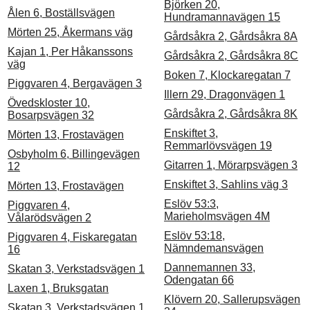
Björken 20,
Ålen 6, Boställsvägen
Hundramannavägen 15
Mörten 25, Åkermans väg
Gårdsåkra 2, Gårdsåkra 8A
Kajan 1, Per Håkanssons
Gårdsåkra 2, Gårdsåkra 8C
väg
Boken 7, Klockaregatan 7
Piggvaren 4, Bergavägen 3
Illern 29, Dragonvägen 1
Övedskloster 10,
Gårdsåkra 2, Gårdsåkra 8K
Bosarpsvägen 32
Enskiftet 3,
Mörten 13, Frostavägen
Remmarlövsvägen 19
Osbyholm 6, Billingevägen
Gitarren 1, Mörarpsvägen 3
12
Enskiftet 3, Sahlins väg 3
Mörten 13, Frostavägen
Eslöv 53:3,
Piggvaren 4,
Marieholmsvägen 4M
Vålarödsvägen 2
Eslöv 53:18,
Piggvaren 4, Fiskaregatan
Nämndemansvägen
16
Dannemannen 33,
Skatan 3, Verkstadsvägen 1
Odengatan 66
Laxen 1, Bruksgatan
Klövern 20, Sallerupsvägen
Skatan 3, Verkstadsvägen 1