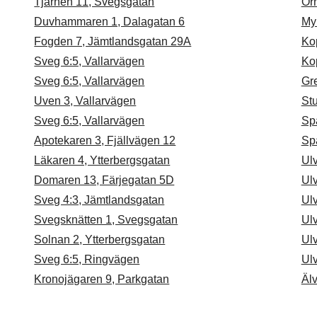
Tjärnen 11, Svegsgatan
Ör
Duvhammaren 1, Dalagatan 6
My
Fogden 7, Jämtlandsgatan 29A
Ko
Sveg 6:5, Vallarvägen
Ko
Sveg 6:5, Vallarvägen
Gre
Uven 3, Vallarvägen
Stu
Sveg 6:5, Vallarvägen
Spa
Apotekaren 3, Fjällvägen 12
Spa
Läkaren 4, Ytterbergsgatan
Ul
Domaren 13, Färjegatan 5D
Ulv
Sveg 4:3, Jämtlandsgatan
Ul
Svegsknätten 1, Svegsgatan
Ulv
Solnan 2, Ytterbergsgatan
Ul
Sveg 6:5, Ringvägen
Ulv
Kronojägaren 9, Parkgatan
Älv