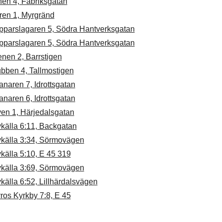
nen 4, Fabriksgatan
ren 1, Myrgränd
pparslagaren 5, Södra Hantverksgatan
pparslagaren 5, Södra Hantverksgatan
nen 2, Barrstigen
bben 4, Tallmostigen
naren 7, Idrottsgatan
naren 6, Idrottsgatan
ven 1, Härjedalsgatan
källa 6:11, Backgatan
vkälla 3:34, Sörmovägen
källa 5:10, E 45 319
vkälla 3:69, Sörmovägen
källa 6:52, Lillhärdalsvägen
ros Kyrkby 7:8, E 45