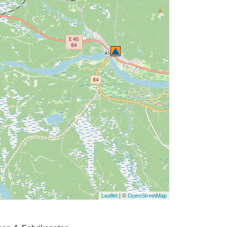
Leaflet
| ©
OpenStreetMap