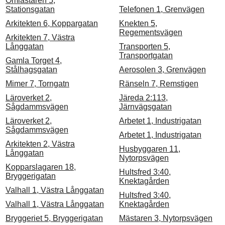
Omlastaren 5,
Stationsgatan
Telefonen 1, Grenvägen
Arkitekten 6, Koppargatan
Knekten 5,
Regementsvägen
Arkitekten 7, Västra
Långgatan
Transporten 5,
Transportgatan
Gamla Torget 4,
Stålhagsgatan
Aerosolen 3, Grenvägen
Mimer 7, Torngatn
Ränseln 7, Remstigen
Läroverket 2,
Järeda 2:113,
Sågdammsvägen
Järnvägsgatan
Läroverket 2,
Arbetet 1, Industrigatan
Sågdammsvägen
Arbetet 1, Industrigatan
Arkitekten 2, Västra
Husbyggaren 11,
Långgatan
Nytorpsvägen
Kopparslagaren 18,
Hultsfred 3:40,
Bryggerigatan
Knektagården
Valhall 1, Västra Långgatan
Hultsfred 3:40,
Valhall 1, Västra Långgatan
Knektagården
Bryggeriet 5, Bryggerigatan
Mästaren 3, Nytorpsvägen