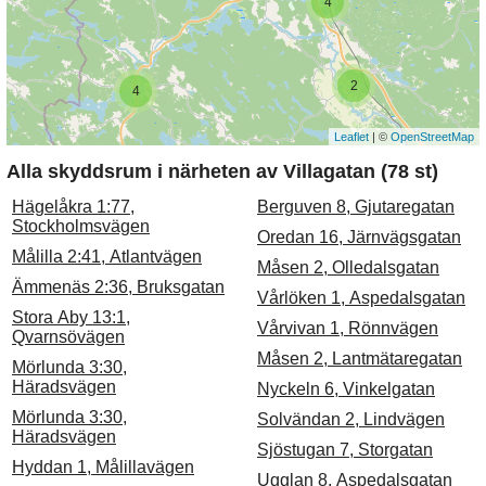
4
2
4
Leaflet
| ©
OpenStreetMap
Alla skyddsrum i närheten av Villagatan (78 st)
Hägelåkra 1:77,
Berguven 8, Gjutaregatan
Stockholmsvägen
Oredan 16, Järnvägsgatan
Målilla 2:41, Atlantvägen
Måsen 2, Olledalsgatan
Ämmenäs 2:36, Bruksgatan
Vårlöken 1, Aspedalsgatan
Stora Aby 13:1,
Vårvivan 1, Rönnvägen
Qvarnsövägen
Måsen 2, Lantmätaregatan
Mörlunda 3:30,
Häradsvägen
Nyckeln 6, Vinkelgatan
Mörlunda 3:30,
Solvändan 2, Lindvägen
Häradsvägen
Sjöstugan 7, Storgatan
Hyddan 1, Målillavägen
Ugglan 8, Aspedalsgatan