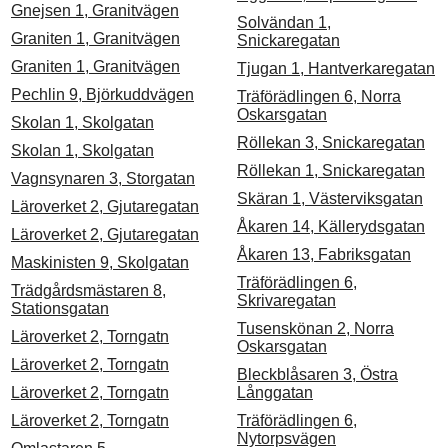
Gnejsen 1, Granitvägen
Solvändan 1,
Graniten 1, Granitvägen
Snickaregatan
Graniten 1, Granitvägen
Tjugan 1, Hantverkaregatan
Pechlin 9, Björkuddvägen
Träförädlingen 6, Norra
Oskarsgatan
Skolan 1, Skolgatan
Röllekan 3, Snickaregatan
Skolan 1, Skolgatan
Röllekan 1, Snickaregatan
Vagnsynaren 3, Storgatan
Skäran 1, Västerviksgatan
Läroverket 2, Gjutaregatan
Åkaren 14, Källerydsgatan
Läroverket 2, Gjutaregatan
Åkaren 13, Fabriksgatan
Maskinisten 9, Skolgatan
Träförädlingen 6,
Trädgårdsmästaren 8,
Skrivaregatan
Stationsgatan
Tusenskönan 2, Norra
Läroverket 2, Torngatn
Oskarsgatan
Läroverket 2, Torngatn
Bleckblåsaren 3, Östra
Läroverket 2, Torngatn
Långgatan
Läroverket 2, Torngatn
Träförädlingen 6,
Nytorpsvägen