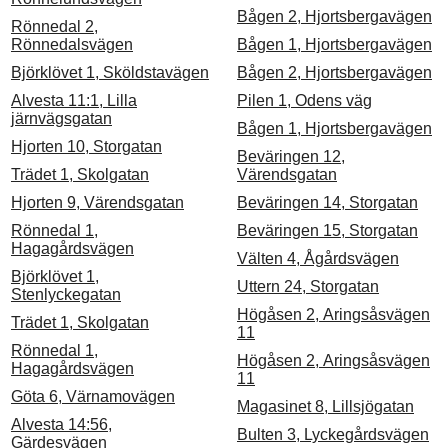
Bågen 2, Hjortsbergavägen
Rönnedal 2,
Rönnedalsvägen
Bågen 1, Hjortsbergavägen
Björklövet 1, Sköldstavägen
Bågen 2, Hjortsbergavägen
Alvesta 11:1, Lilla
Pilen 1, Odens väg
järnvägsgatan
Bågen 1, Hjortsbergavägen
Hjorten 10, Storgatan
Beväringen 12,
Trädet 1, Skolgatan
Värendsgatan
Hjorten 9, Värendsgatan
Beväringen 14, Storgatan
Rönnedal 1,
Beväringen 15, Storgatan
Hagagårdsvägen
Välten 4, Ågårdsvägen
Björklövet 1,
Uttern 24, Storgatan
Stenlyckegatan
Högåsen 2, Aringsåsvägen
Trädet 1, Skolgatan
11
Rönnedal 1,
Högåsen 2, Aringsåsvägen
Hagagårdsvägen
11
Göta 6, Värnamovägen
Magasinet 8, Lillsjögatan
Alvesta 14:56,
Bulten 3, Lyckegårdsvägen
Gärdesvägen