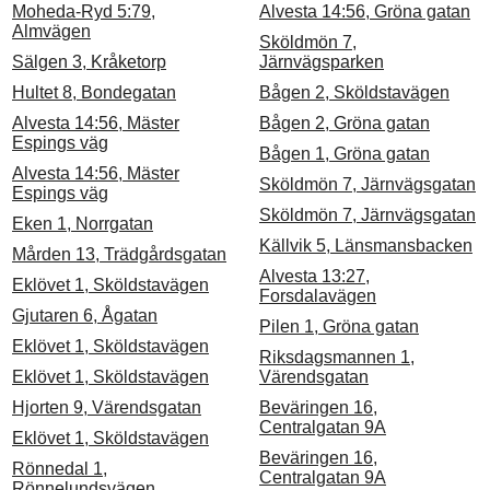
Moheda-Ryd 5:79,
Alvesta 14:56, Gröna gatan
Almvägen
Sköldmön 7,
Sälgen 3, Kråketorp
Järnvägsparken
Hultet 8, Bondegatan
Bågen 2, Sköldstavägen
Alvesta 14:56, Mäster
Bågen 2, Gröna gatan
Espings väg
Bågen 1, Gröna gatan
Alvesta 14:56, Mäster
Sköldmön 7, Järnvägsgatan
Espings väg
Sköldmön 7, Järnvägsgatan
Eken 1, Norrgatan
Källvik 5, Länsmansbacken
Mården 13, Trädgårdsgatan
Alvesta 13:27,
Eklövet 1, Sköldstavägen
Forsdalavägen
Gjutaren 6, Ågatan
Pilen 1, Gröna gatan
Eklövet 1, Sköldstavägen
Riksdagsmannen 1,
Eklövet 1, Sköldstavägen
Värendsgatan
Hjorten 9, Värendsgatan
Beväringen 16,
Centralgatan 9A
Eklövet 1, Sköldstavägen
Beväringen 16,
Rönnedal 1,
Centralgatan 9A
Rönnelundsvägen