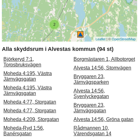
2
Leaflet
| ©
OpenStreetMap
Alla skyddsrum i Alvestas kommun (94 st)
Björkeryd 7:1,
Borgmästaren 1, Allbotorget
Torpsbruksvägen
Alvesta 14:56, Stomvägen
Moheda 4:195, Västra
Bryggaren 23,
Järnvägsgatan
Järnvägsparken
Moheda 4:195, Västra
Alvesta 14:56,
Järnvägsgatan
Syenlyckegatan
Moheda 4:77, Storgatan
Bryggaren 23,
Moheda 4:77, Storgatan
Järnvägsgatan
Moheda 4:209, Storgatan
Alvesta 14:56, Gröna gatan
Moheda-Ryd 1:56,
Rådmannen 10,
Banérsgatan
Värendsgatan 14