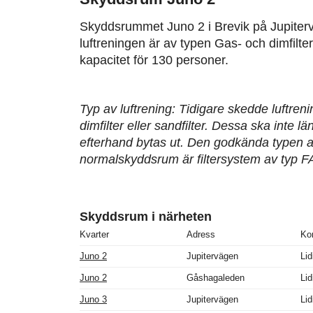
Skyddsrummet Juno 2 i Brevik på Jupiter
luftreningen är av typen Gas- och dimfilt
kapacitet för 130 personer.
Typ av luftrening: Tidigare skedde luftren
dimfilter eller sandfilter. Dessa ska inte 
efterhand bytas ut. Den godkända typen av
normalskyddsrum är filtersystem av typ F
Skyddsrum i närheten
Kvarter
Adress
Ko
Juno 2
Jupitervägen
Lid
Juno 2
Gåshagaleden
Lid
Juno 3
Jupitervägen
Lid