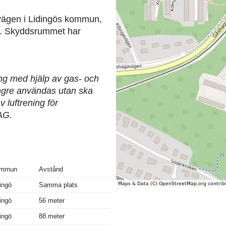
vägen i Lidingös kommun,
er. Skyddsrummet har
ing med hjälp av gas- och
längre användas utan ska
 luftrening för
AG.
mmun
Avstånd
ingö
Samma plats
ingö
56 meter
ingö
88 meter