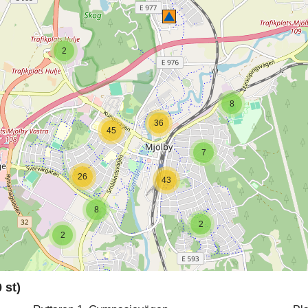
2
8
36
45
7
26
43
8
2
2
 st)