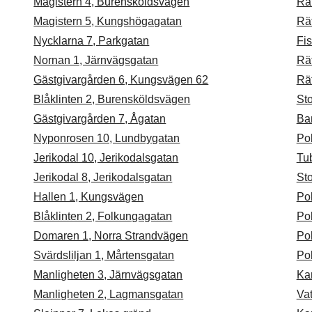
Magistern 4, Burensköldsvägen
Rä
Magistern 5, Kungshögagatan
Rä
Nycklarna 7, Parkgatan
Fi
Nornan 1, Järnvägsgatan
Rä
Gästgivargården 6, Kungsvägen 62
Rä
Blåklinten 2, Burensköldsvägen
St
Gästgivargården 7, Ågatan
Ba
Nyponrosen 10, Lundbygatan
Po
Jerikodal 10, Jerikodalsgatan
Tu
Jerikodal 8, Jerikodalsgatan
Sto
Hallen 1, Kungsvägen
Po
Blåklinten 2, Folkungagatan
Po
Domaren 1, Norra Strandvägen
Po
Svärdsliljan 1, Mårtensgatan
Po
Manligheten 3, Järnvägsgatan
Ka
Manligheten 2, Lagmansgatan
Va