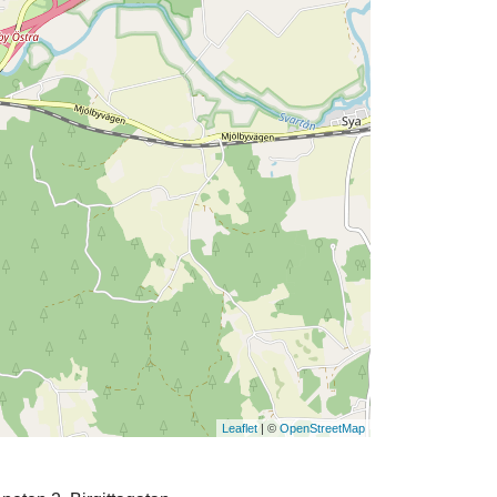
Leaflet
| ©
OpenStreetMap