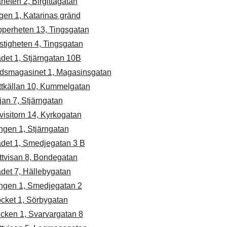
neten 2, Birgittagatan
gen 1, Katarinas gränd
pperheten 13, Tingsgatan
stigheten 4, Tingsgatan
det 1, Stjärngatan 10B
dsmagasinet 1, Magasinsgatan
ttkällan 10, Kummelgatan
jan 7, Stjärngatan
visitorn 14, Kyrkogatan
ngen 1, Stjärngatan
ädet 1, Smedjegatan 3 B
ttvisan 8, Bondegatan
det 7, Hällebygatan
ngen 1, Smedjegatan 2
cket 1, Sörbygatan
cken 1, Svarvargatan 8