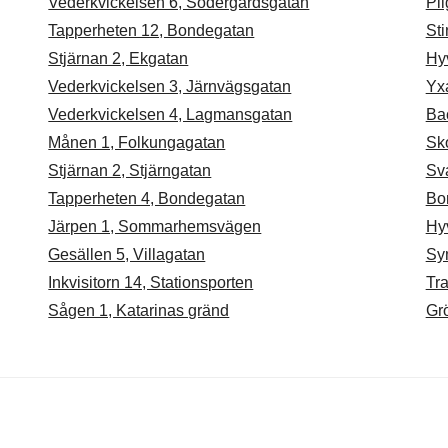
Vederkvickelsen 6, Södergårdsgatan
Pil
Tapperheten 12, Bondegatan
St
Stjärnan 2, Ekgatan
Hy
Vederkvickelsen 3, Järnvägsgatan
Yx
Vederkvickelsen 4, Lagmansgatan
Ba
Månen 1, Folkungagatan
Sk
Stjärnan 2, Stjärngatan
Sv
Tapperheten 4, Bondegatan
Bo
Järpen 1, Sommarhemsvägen
Hy
Gesällen 5, Villagatan
Sy
Inkvisitorn 14, Stationsporten
Tra
Sågen 1, Katarinas gränd
Gr