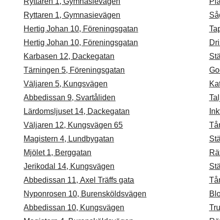
Ryttaren 1, Gymnasievägen
Pla
Ryttaren 1, Gymnasievägen
Så
Hertig Johan 10, Föreningsgatan
Ta
Hertig Johan 10, Föreningsgatan
Dri
Karbasen 12, Dackegatan
Stä
Tärningen 5, Föreningsgatan
Go
Väljaren 5, Kungsvägen
Ka
Abbedissan 9, Svartåliden
Tal
Lärdomsljuset 14, Dackegatan
Ink
Väljaren 12, Kungsvägen 65
Tå
Magistern 4, Lundbygatan
St
Mjölet 1, Berggatan
Rä
Jerikodal 14, Kungsvägen
Stä
Abbedissan 11, Axel Träffs gata
Tå
Nyponrosen 10, Burensköldsvägen
Blo
Abbedissan 10, Kungsvägen
Tru