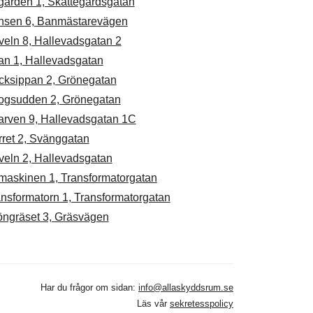
gården 1, Skattegårdsgatan
insen 6, Banmästarevägen
veln 8, Hallevadsgatan 2
an 1, Hallevadsgatan
cksippan 2, Grönegatan
ogsudden 2, Grönegatan
arven 9, Hallevadsgatan 1C
rret 2, Svänggatan
veln 2, Hallevadsgatan
maskinen 1, Transformatorgatan
nsformatorn 1, Transformatorgatan
öngräset 3, Gräsvägen
Har du frågor om sidan:
info@allaskyddsrum.se
Läs vår
sekretesspolicy