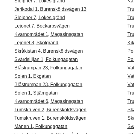
Sleipner 7, Lokes gränd
Ka
Jerikodal 1, Burensköldsvägen 13
Tru
Sleipner 7, Lokes gränd
Tru
Lejonet 7, Bockarpsvägen
Tru
Kvarnområdet 1, Magasinsgatan
Tru
Lejonet 8, Skolgränd
Kik
Skråkistan 4, Burensköldsvägen
Po
Svärdsliljan 1, Folkungagatan
Po
Blåstrumpan 23, Folkungagatan
Va
Solen 1, Ekgatan
Va
Blåstrumpan 23, Folkungagatan
Va
Solen 1, Stjärngatan
Tr
Kvarnområdet 6, Magasinsgatan
Tru
Tumskruven 2, Burensköldsvägen
Sk
Tumskruven 1, Burensköldsvägen
Sk
Månen 1, Folkungagatan
Sv