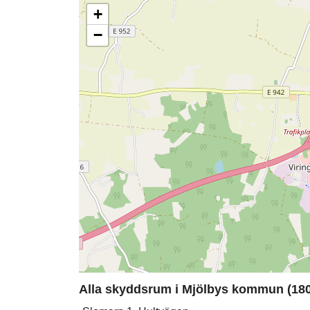
+
−
Alla skyddsrum i Mjölbys kommun (180