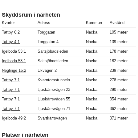
Skyddsrum i närheten
Kvarter
Adress
Kommun
Avstånd
Tattby 6:2
Torggatan
Nacka
105 meter
Tattby 4:1
Torggatan 4
Nacka
139 meter
Igelboda 53:1
Saltsjöbadsleden
Nacka
178 meter
Igelboda 53:1
Saltsjöbadsleden
Nacka
182 meter
Neglinge 16:2
Ekvägen 2
Nacka
239 meter
Tattby 7:1
Kvarntorpstunneln
Nacka
278 meter
Tattby 7:1
Ljuskärrsvägen 23
Nacka
290 meter
Tattby 7:1
Ljuskärrsvägen 55
Nacka
354 meter
Tattby 7:1
Ljuskärrsvägen 71
Nacka
362 meter
Igelboda 49:2
Svartkärrsvägen
Nacka
371 meter
Platser i närheten