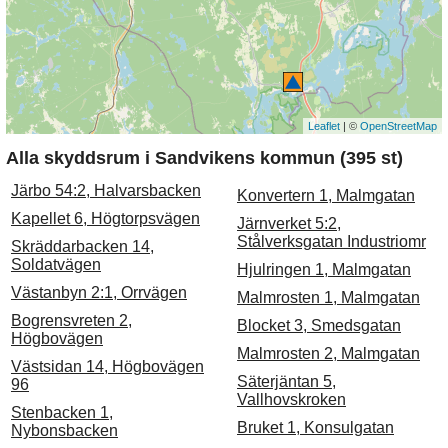
Leaflet
| ©
OpenStreetMap
Alla skyddsrum i Sandvikens kommun (395 st)
Järbo 54:2, Halvarsbacken
Konvertern 1, Malmgatan
Kapellet 6, Högtorpsvägen
Järnverket 5:2,
Stålverksgatan Industriomr
Skräddarbacken 14,
Soldatvägen
Hjulringen 1, Malmgatan
Västanbyn 2:1, Orrvägen
Malmrosten 1, Malmgatan
Bogrensvreten 2,
Blocket 3, Smedsgatan
Högbovägen
Malmrosten 2, Malmgatan
Västsidan 14, Högbovägen
Säterjäntan 5,
96
Vallhovskroken
Stenbacken 1,
Bruket 1, Konsulgatan
Nybonsbacken