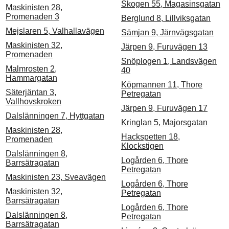
Skogen 55, Magasinsgatan
Maskinisten 28,
Promenaden 3
Berglund 8, Lillviksgatan
Mejslaren 5, Valhallavägen
Sämjan 9, Järnvägsgatan
Maskinisten 32,
Järpen 9, Furuvägen 13
Promenaden
Snöplogen 1, Landsvägen
Malmrosten 2,
40
Hammargatan
Köpmannen 11, Thore
Säterjäntan 3,
Petregatan
Vallhovskroken
Järpen 9, Furuvägen 17
Dalslänningen 7, Hyttgatan
Kringlan 5, Majorsgatan
Maskinisten 28,
Hackspetten 18,
Promenaden
Klockstigen
Dalslänningen 8,
Logården 6, Thore
Barrsätragatan
Petregatan
Maskinisten 23, Sveavägen
Logården 6, Thore
Maskinisten 32,
Petregatan
Barrsätragatan
Logården 6, Thore
Dalslänningen 8,
Petregatan
Barrsätragatan