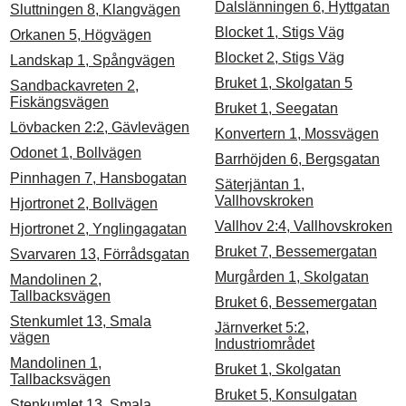
Dalslänningen 6, Hyttgatan
Sluttningen 8, Klangvägen
Blocket 1, Stigs Väg
Orkanen 5, Högvägen
Blocket 2, Stigs Väg
Landskap 1, Spångvägen
Bruket 1, Skolgatan 5
Sandbackavreten 2,
Fiskängsvägen
Bruket 1, Seegatan
Lövbacken 2:2, Gävlevägen
Konvertern 1, Mossvägen
Odonet 1, Bollvägen
Barrhöjden 6, Bergsgatan
Pinnhagen 7, Hansbogatan
Säterjäntan 1,
Vallhovskroken
Hjortronet 2, Bollvägen
Vallhov 2:4, Vallhovskroken
Hjortronet 2, Ynglingagatan
Bruket 7, Bessemergatan
Svarvaren 13, Förrådsgatan
Murgården 1, Skolgatan
Mandolinen 2,
Tallbacksvägen
Bruket 6, Bessemergatan
Stenkumlet 13, Smala
Järnverket 5:2,
vägen
Industriområdet
Mandolinen 1,
Bruket 1, Skolgatan
Tallbacksvägen
Bruket 5, Konsulgatan
Stenkumlet 13, Smala