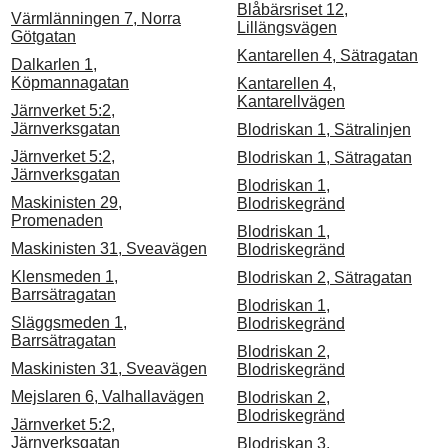
Blåbärsriset 12,
Värmlänningen 7, Norra
Lillängsvägen
Götgatan
Kantarellen 4, Sätragatan
Dalkarlen 1,
Köpmannagatan
Kantarellen 4,
Kantarellvägen
Järnverket 5:2,
Järnverksgatan
Blodriskan 1, Sätralinjen
Järnverket 5:2,
Blodriskan 1, Sätragatan
Järnverksgatan
Blodriskan 1,
Maskinisten 29,
Blodriskegränd
Promenaden
Blodriskan 1,
Maskinisten 31, Sveavägen
Blodriskegränd
Klensmeden 1,
Blodriskan 2, Sätragatan
Barrsätragatan
Blodriskan 1,
Släggsmeden 1,
Blodriskegränd
Barrsätragatan
Blodriskan 2,
Maskinisten 31, Sveavägen
Blodriskegränd
Mejslaren 6, Valhallavägen
Blodriskan 2,
Blodriskegränd
Järnverket 5:2,
Järnverksgatan
Blodriskan 3,