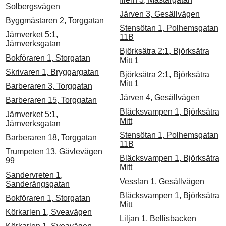
Solbergsvägen
Järven 3, Gesällvägen
Byggmästaren 2, Torggatan
Stensötan 1, Polhemsgatan
Järnverket 5:1,
11B
Järnverksgatan
Björksätra 2:1, Björksätra
Bokföraren 1, Storgatan
Mitt 1
Skrivaren 1, Bryggargatan
Björksätra 2:1, Björksätra
Mitt 1
Barberaren 3, Torggatan
Järven 4, Gesällvägen
Barberaren 15, Torggatan
Bläcksvampen 1, Björksätra
Järnverket 5:1,
Mitt
Järnverksgatan
Stensötan 1, Polhemsgatan
Barberaren 18, Torggatan
11B
Trumpeten 13, Gävlevägen
Bläcksvampen 1, Björksätra
99
Mitt
Sandervreten 1,
Vesslan 1, Gesällvägen
Sanderängsgatan
Bläcksvampen 1, Björksätra
Bokföraren 1, Storgatan
Mitt
Körkarlen 1, Sveavägen
Liljan 1, Bellisbacken