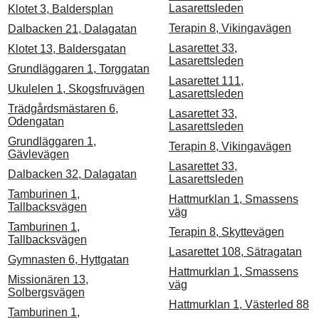
Lasarettsleden
Klotet 3, Baldersplan
Terapin 8, Vikingavägen
Dalbacken 21, Dalagatan
Lasarettet 33,
Klotet 13, Baldersgatan
Lasarettsleden
Grundläggaren 1, Torggatan
Lasarettet 111,
Ukulelen 1, Skogsfruvägen
Lasarettsleden
Trädgårdsmästaren 6,
Lasarettet 33,
Odengatan
Lasarettsleden
Grundläggaren 1,
Terapin 8, Vikingavägen
Gävlevägen
Lasarettet 33,
Dalbacken 32, Dalagatan
Lasarettsleden
Tamburinen 1,
Hattmurklan 1, Smassens
Tallbacksvägen
väg
Tamburinen 1,
Terapin 8, Skyttevägen
Tallbacksvägen
Lasarettet 108, Sätragatan
Gymnasten 6, Hyttgatan
Hattmurklan 1, Smassens
Missionären 13,
väg
Solbergsvägen
Hattmurklan 1, Västerled 88
Tamburinen 1,