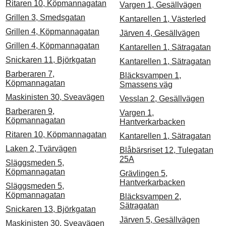
Ritaren 10, Köpmannagatan
Vargen 1, Gesällvägen
Grillen 3, Smedsgatan
Kantarellen 1, Västerled
Grillen 4, Köpmannagatan
Järven 4, Gesällvägen
Grillen 4, Köpmannagatan
Kantarellen 1, Sätragatan
Snickaren 11, Björkgatan
Kantarellen 1, Sätragatan
Barberaren 7,
Bläcksvampen 1,
Köpmannagatan
Smassens väg
Maskinisten 30, Sveavägen
Vesslan 2, Gesällvägen
Barberaren 9,
Vargen 1,
Köpmannagatan
Hantverkarbacken
Ritaren 10, Köpmannagatan
Kantarellen 1, Sätragatan
Laken 2, Tvärvägen
Blåbärsriset 12, Tulegatan
25A
Släggsmeden 5,
Köpmannagatan
Grävlingen 5,
Hantverkarbacken
Släggsmeden 5,
Köpmannagatan
Bläcksvampen 2,
Sätragatan
Snickaren 13, Björkgatan
Järven 5, Gesällvägen
Maskinisten 30, Sveavägen