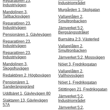
Reparatören 23,
Industriområdet
Industrivägen
Murgården 1, Skolgatan
Mandolinen 3,
Tallbacksvägen
Vallarelåten 2,
Smultronbacken
Reparatören 23,
Industrivägen
Järnverket 5:2,
Bergsängsstråket
Pensionären 1, Gävlevägen
Barrsätra 2:3, Västerled
Reparatören 23,
Industrivägen
Vallarelåten 2,
Smultronbacken
Reparatören 23,
Industrivägen
Järnverket 5:2, Mossvägen
Mandolinen 3,
Nöjet 3, Fredriksgatan
Skogsfruvägen
Vallarelåten 2,
Redaktören 2, Högbovägen
Vallhovsvägen
Pensionären 1,
Nöjet 1, Fredriksgatan
Sanderängsgränd
Stöttingen 21, Fredriksgatan
Uddbäret 1, Gävlevägen 80
Järnverket 5:2,
Slaktaren 13, Gävlevägen
Industriområdet
57A
Järnverket 5:2,