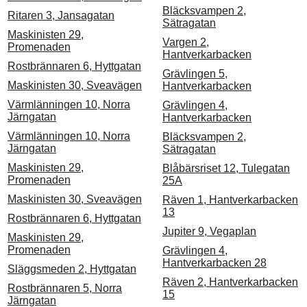
Bläcksvampen 2,
Ritaren 3, Jansagatan
Sätragatan
Maskinisten 29,
Vargen 2,
Promenaden
Hantverkarbacken
Rostbrännaren 6, Hyttgatan
Grävlingen 5,
Maskinisten 30, Sveavägen
Hantverkarbacken
Värmlänningen 10, Norra
Grävlingen 4,
Järngatan
Hantverkarbacken
Värmlänningen 10, Norra
Bläcksvampen 2,
Järngatan
Sätragatan
Maskinisten 29,
Blåbärsriset 12, Tulegatan
Promenaden
25A
Maskinisten 30, Sveavägen
Räven 1, Hantverkarbacken
13
Rostbrännaren 6, Hyttgatan
Jupiter 9, Vegaplan
Maskinisten 29,
Promenaden
Grävlingen 4,
Hantverkarbacken 28
Släggsmeden 2, Hyttgatan
Räven 2, Hantverkarbacken
Rostbrännaren 5, Norra
15
Järngatan