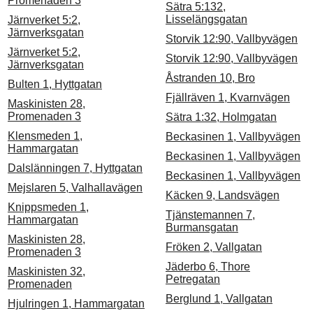
Promenaden 3
Sätra 5:132,
Lisselängsgatan
Järnverket 5:2,
Järnverksgatan
Storvik 12:90, Vallbyvägen
Järnverket 5:2,
Storvik 12:90, Vallbyvägen
Järnverksgatan
Åstranden 10, Bro
Bulten 1, Hyttgatan
Fjällräven 1, Kvarnvägen
Maskinisten 28,
Promenaden 3
Sätra 1:32, Holmgatan
Klensmeden 1,
Beckasinen 1, Vallbyvägen
Hammargatan
Beckasinen 1, Vallbyvägen
Dalslänningen 7, Hyttgatan
Beckasinen 1, Vallbyvägen
Mejslaren 5, Valhallavägen
Käcken 9, Landsvägen
Knippsmeden 1,
Tjänstemannen 7,
Hammargatan
Burmansgatan
Maskinisten 28,
Fröken 2, Vallgatan
Promenaden 3
Jäderbo 6, Thore
Maskinisten 32,
Petregatan
Promenaden
Berglund 1, Vallgatan
Hjulringen 1, Hammargatan