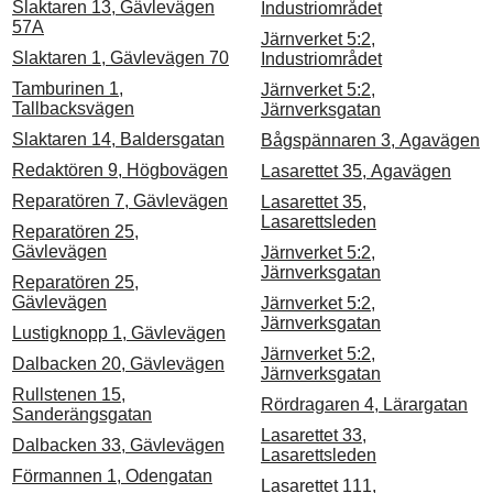
Slaktaren 13, Gävlevägen
Industriområdet
57A
Järnverket 5:2,
Slaktaren 1, Gävlevägen 70
Industriområdet
Tamburinen 1,
Järnverket 5:2,
Tallbacksvägen
Järnverksgatan
Slaktaren 14, Baldersgatan
Bågspännaren 3, Agavägen
Redaktören 9, Högbovägen
Lasarettet 35, Agavägen
Reparatören 7, Gävlevägen
Lasarettet 35,
Lasarettsleden
Reparatören 25,
Gävlevägen
Järnverket 5:2,
Järnverksgatan
Reparatören 25,
Gävlevägen
Järnverket 5:2,
Järnverksgatan
Lustigknopp 1, Gävlevägen
Järnverket 5:2,
Dalbacken 20, Gävlevägen
Järnverksgatan
Rullstenen 15,
Rördragaren 4, Lärargatan
Sanderängsgatan
Lasarettet 33,
Dalbacken 33, Gävlevägen
Lasarettsleden
Förmannen 1, Odengatan
Lasarettet 111,