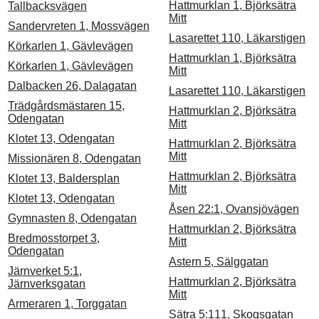
Hattmurklan 1, Björksätra
Tallbacksvägen
Mitt
Sandervreten 1, Mossvägen
Lasarettet 110, Läkarstigen
Körkarlen 1, Gävlevägen
Hattmurklan 1, Björksätra
Körkarlen 1, Gävlevägen
Mitt
Dalbacken 26, Dalagatan
Lasarettet 110, Läkarstigen
Trädgårdsmästaren 15,
Hattmurklan 2, Björksätra
Odengatan
Mitt
Klotet 13, Odengatan
Hattmurklan 2, Björksätra
Mitt
Missionären 8, Odengatan
Hattmurklan 2, Björksätra
Klotet 13, Baldersplan
Mitt
Klotet 13, Odengatan
Åsen 22:1, Ovansjövägen
Gymnasten 8, Odengatan
Hattmurklan 2, Björksätra
Bredmosstorpet 3,
Mitt
Odengatan
Astern 5, Sälggatan
Järnverket 5:1,
Hattmurklan 2, Björksätra
Järnverksgatan
Mitt
Armeraren 1, Torggatan
Sätra 5:111, Skogsgatan