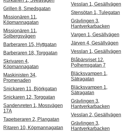
Körkarlen 1, Sveavägen
Vesslan 1, Gesällvägen
Grillen 8, Smedsgatan
Stensötan 1, Tulegatan
Missionären 11,
Grävlingen 3,
Köpmannagatan
Hantverkarbacken
Missionären 11,
Vargen 1, Gesällvägen
Solbergsvägen
Järven 4, Gesällvägen
Barberaren 15, Hyttgatan
Vesslan 1, Gesällvägen
Barberaren 18, Torggatan
Blåbärsriset 12,
Skrivaren 4,
Polhemsgatan 7
Köpmannagatan
Bläcksvampen 1,
Maskinisten 34,
Sätragatan
Promenaden
Bläcksvampen 1,
Snickaren 11, Björkgatan
Sätragatan
Snickaren 12, Torggatan
Grävlingen 3,
Sandervreten 1, Mossvägen
Hantverkarbacken
17A
Vesslan 2, Gesällvägen
Tapetseraren 2, Plangatan
Grävlingen 3,
Ritaren 10, Köpmannagatan
Hantverkarbacken