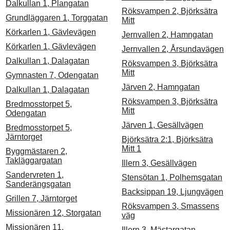
Dalkullan 1, Plangatan
Röksvampen 2, Björksätra
Grundläggaren 1, Torggatan
Mitt
Körkarlen 1, Gävlevägen
Jernvallen 2, Hamngatan
Körkarlen 1, Gävlevägen
Jernvallen 2, Årsundavägen
Dalkullan 1, Dalagatan
Röksvampen 3, Björksätra
Mitt
Gymnasten 7, Odengatan
Järven 2, Hamngatan
Dalkullan 1, Dalagatan
Röksvampen 3, Björksätra
Bredmosstorpet 5,
Mitt
Odengatan
Järven 1, Gesällvägen
Bredmosstorpet 5,
Järntorget
Björksätra 2:1, Björksätra
Mitt 1
Byggmästaren 2,
Takläggargatan
Illern 3, Gesällvägen
Sandervreten 1,
Stensötan 1, Polhemsgatan
Sanderängsgatan
Backsippan 19, Ljungvägen
Grillen 7, Järntorget
Röksvampen 3, Smassens
Missionären 12, Storgatan
väg
Missionären 11,
Illern 3, Mästargatan