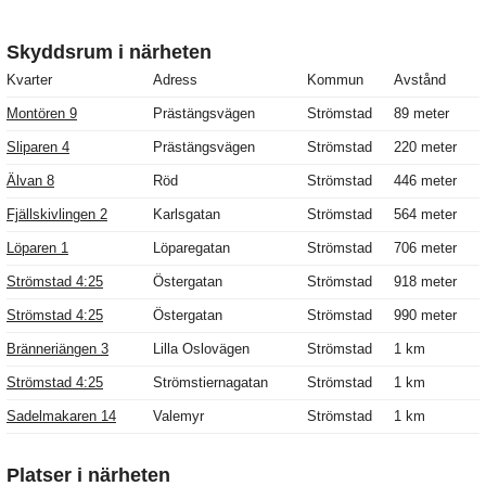
Skyddsrum i närheten
Kvarter
Adress
Kommun
Avstånd
Montören 9
Prästängsvägen
Strömstad
89 meter
Sliparen 4
Prästängsvägen
Strömstad
220 meter
Älvan 8
Röd
Strömstad
446 meter
Fjällskivlingen 2
Karlsgatan
Strömstad
564 meter
Löparen 1
Löparegatan
Strömstad
706 meter
Strömstad 4:25
Östergatan
Strömstad
918 meter
Strömstad 4:25
Östergatan
Strömstad
990 meter
Bränneriängen 3
Lilla Oslovägen
Strömstad
1 km
Strömstad 4:25
Strömstiernagatan
Strömstad
1 km
Sadelmakaren 14
Valemyr
Strömstad
1 km
Platser i närheten