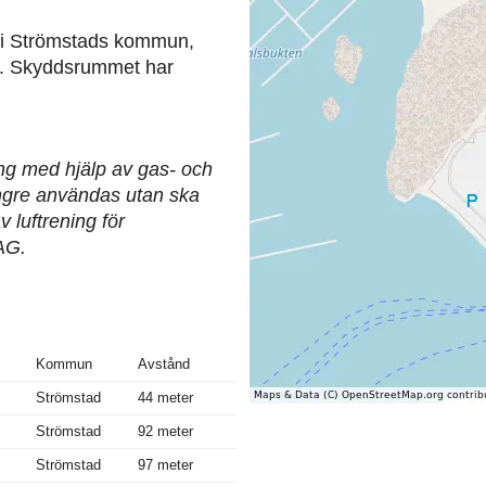
 i Strömstads kommun,
er. Skyddsrummet har
ing med hjälp av gas- och
längre användas utan ska
 luftrening för
AG.
Kommun
Avstånd
Strömstad
44 meter
Strömstad
92 meter
Strömstad
97 meter