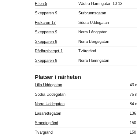
Pilen 5
Västra Hamngatan 10-12
Skepparen 9
Surbrunnsgatan
Fiskaren 17
Södra Uddegatan
Skepparen 9
Norra Långgatan
Skepparen 9
Norra Bergsgatan
Rådhusberget 1
Tvärgränd
Skepparen 9
Norra Hamngatan
Platser i närheten
Lilla Uddegatan
43 m
Södra Uddegatan
76 m
Norra Uddegatan
84 m
Lasarettsgatan
136 
Smedjegränd
150 
Tvärgränd
150 