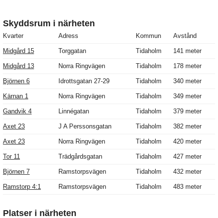
Skyddsrum i närheten
Kvarter
Adress
Kommun
Avstånd
Midgård 15
Torggatan
Tidaholm
141 meter
Midgård 13
Norra Ringvägen
Tidaholm
178 meter
Björnen 6
Idrottsgatan 27-29
Tidaholm
340 meter
Kärnan 1
Norra Ringvägen
Tidaholm
349 meter
Gandvik 4
Linnégatan
Tidaholm
379 meter
Axet 23
J A Perssonsgatan
Tidaholm
382 meter
Axet 23
Norra Ringvägen
Tidaholm
420 meter
Tor 11
Trädgårdsgatan
Tidaholm
427 meter
Björnen 7
Ramstorpsvägen
Tidaholm
432 meter
Ramstorp 4:1
Ramstorpsvägen
Tidaholm
483 meter
Platser i närheten