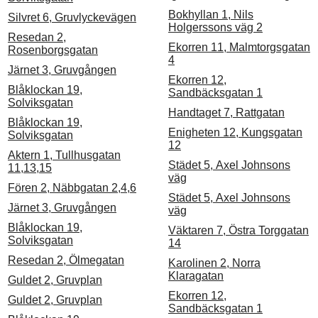
Bokhyllan 1, Nils
Silvret 6, Gruvlyckevägen
Holgerssons väg 2
Resedan 2,
Ekorren 11, Malmtorgsgatan
Rosenborgsgatan
4
Järnet 3, Gruvgången
Ekorren 12,
Blåklockan 19,
Sandbäcksgatan 1
Solviksgatan
Handtaget 7, Rattgatan
Blåklockan 19,
Enigheten 12, Kungsgatan
Solviksgatan
12
Aktern 1, Tullhusgatan
Städet 5, Axel Johnsons
11,13,15
väg
Fören 2, Näbbgatan 2,4,6
Städet 5, Axel Johnsons
Järnet 3, Gruvgången
väg
Blåklockan 19,
Väktaren 7, Östra Torggatan
Solviksgatan
14
Resedan 2, Ölmegatan
Karolinen 2, Norra
Klaragatan
Guldet 2, Gruvplan
Ekorren 12,
Guldet 2, Gruvplan
Sandbäcksgatan 1