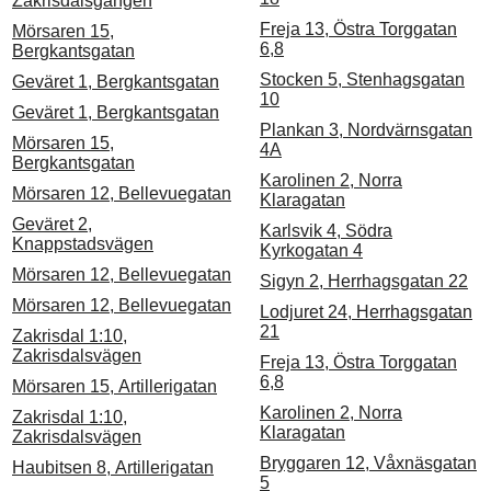
Zakrisdalsgången
Freja 13, Östra Torggatan
Mörsaren 15,
6,8
Bergkantsgatan
Stocken 5, Stenhagsgatan
Geväret 1, Bergkantsgatan
10
Geväret 1, Bergkantsgatan
Plankan 3, Nordvärnsgatan
Mörsaren 15,
4A
Bergkantsgatan
Karolinen 2, Norra
Mörsaren 12, Bellevuegatan
Klaragatan
Geväret 2,
Karlsvik 4, Södra
Knappstadsvägen
Kyrkogatan 4
Mörsaren 12, Bellevuegatan
Sigyn 2, Herrhagsgatan 22
Mörsaren 12, Bellevuegatan
Lodjuret 24, Herrhagsgatan
21
Zakrisdal 1:10,
Zakrisdalsvägen
Freja 13, Östra Torggatan
6,8
Mörsaren 15, Artillerigatan
Karolinen 2, Norra
Zakrisdal 1:10,
Klaragatan
Zakrisdalsvägen
Bryggaren 12, Våxnäsgatan
Haubitsen 8, Artillerigatan
5