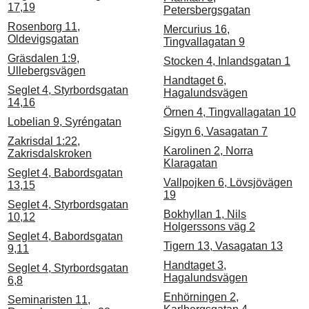
17,19
Petersbergsgatan
Rosenborg 11,
Mercurius 16,
Oldevigsgatan
Tingvallagatan 9
Gräsdalen 1:9,
Stocken 4, Inlandsgatan 1
Ullebergsvägen
Handtaget 6,
Seglet 4, Styrbordsgatan
Hagalundsvägen
14,16
Örnen 4, Tingvallagatan 10
Lobelian 9, Syréngatan
Sigyn 6, Vasagatan 7
Zakrisdal 1:22,
Karolinen 2, Norra
Zakrisdalskroken
Klaragatan
Seglet 4, Babordsgatan
Vallpojken 6, Lövsjövägen
13,15
19
Seglet 4, Styrbordsgatan
Bokhyllan 1, Nils
10,12
Holgerssons väg 2
Seglet 4, Babordsgatan
Tigern 13, Vasagatan 13
9,11
Handtaget 3,
Seglet 4, Styrbordsgatan
Hagalundsvägen
6,8
Enhörningen 2,
Seminaristen 11,