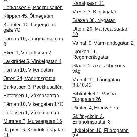
Kanalgatan 11
Barkassen 9, Packhusallén
Vredet 3, Blockgatan
Klippan 45, Ölmegatan
Braxen 38, Nygatan
Kanoten 10, Lagergrens
Uttern 20, Mariedalsgatan
gata 7C
10
Tärnan 10, Jungmansgatan
Valhall 9, Värmlandsgatan 2
8
Björken 11,
Eken 1, Vinkelgatan 2
Regementsgatan
Lärkträdet 5, Vinkelgatan 4
Städet 5, Axel Johnsons
Tärnan 10, Vikengatan
väg
Orren 24, Vänernsgatan
Valhall 11, Långgatan
38,40.42
Barkassen 3, Packhusallén
Biblioteket 1, Västra
Potatisen 1, Våxnäsgatan
Torggatan 26
Tärnan 10, Vikengatan 17C
Plinten 4, Hemvägen
Potatisen 1, Våxnäsgatan
Skiftnyckeln 2,
Muraren 7, Muraregatan 16
Engholmsgatan 8
Järpen 16, Konduktörsgatan
Hybelejen 16, Filaregatan
11
2B