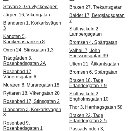
Stävan 2, Gruvlyckevägen
Braxen 27, Trekantsgatan
Järpen 16, Vikengatan
Balder 17, Bergslagsgatan
7
Blandaren 1, Körkarlsvägen
3
Skiftnyckeln 2,
Lambergsgatan
Kanoten 5,
Kanikenäsbanken 8
Bromsen 4, Spärrgatan
Orren 24, Stinsgatan 1,3
Valhall 7, John
Ericssonsgatan 39
Trädgården 3,
Rosenbadsgatan 2A
Uttern 21, Åttkantsgatan
Rosenbad 17,
Bromsen 6, Spärrgatan
Vänernsgatan 6
Braxen 18, Tage
Muraren 8, Muraregatan 18
Erlandergatan 7-9
Ryttaren 18, Vikengatan 20
Skiftnyckeln 2,
Engholmsgatan 10
Rosenbad 17, Stinsgatan 2
Thor 3, Herrhagsgatan 58
Blandaren 3, Körkarlsvägen
8
Braxen 22, Tage
Erlandergatan 3-5
Rosenbad 9,
Rosenbadsgatan 1
Passadvinden 3,