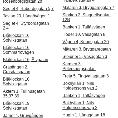
Karlbergsgatan 4
Rosenborgsgatan 28
Mätaren 3, Bryggaregatan 7
Seglet 4, Babordsgatan 5,7
Storken 2, Stagnellsgatan
Tavlan 20, Långövägen 1
12B
Seglet 4, Styrbordsgatan
Bänken 1, Tallåsvägen
2,4
Höder 10, Vasagatan 8
Blåklockan 16,
Solviksgatan
Vågen 4, Kungsgatan 20
Blåklockan 16,
Mätaren 3, Bryggaregatan
Sommarrovägen
Sleipner 5, Vasagatan 3
Blåklockan 16, Älvgatan
Karmen 3,
Gräsängen 2,
Petersbergsgatan
Gräsdalsgatan
Freja 5, Tingvallagatan 3
Blåklockan 10,
Bokhyllan 1, Nils
Solviksgatan
Holgerssons väg 2
Aktern 1, Tullhusgatan
Bänken 1, Tallåsvägen
35,37,39
Bokhyllan 1, Nils
Blåklockan 19,
Holgerssons väg 2
Solviksgatan
Hugin 1, Långgatan 18
Järnet 4, Gruvgången