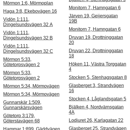
Mörmon 1:6, Mörmoplan
Monitorn 7, Hamngatan 6
Haga 3:8, Ekebovägen 16
Järven 19, Geijersgatan
Vidön 1:111,
19B
Dingelsundsvägen 32 A
Monitorn 7, Hamngatan 6
Vidön 1:111,
Druvan 19, Drottninggatan
Dingelsundsvägen 32 B
20
Vidön 1:111,
Druvan 22, Drottninggatan
Dingelsundsvägen 32 C
18
Mörmon 5:33,
Höken 11, Västra Torggatan
Götetorpsvägen 2
4
Mörmon 5:33,
Stocken 5, Stenhagsgatan 8
Götetorpsvägen 2
Glasberget 3, Strandvägen
Mörmon 5:34, Mörmovägen
16
Mörmon 5:34, Mörmovägen
Stocken 4, Låglandsgatan 5
Gunnarskär 1:509,
Bjälken 4, Nordvärnsgatan
Gunnarskärsvägen
4A
Götetorp 3:179,
Lodjuret 26, Karlagatan 22
Göterstavägen 68
Glasberget 25, Strandvägen
Hammar 1:899, Gäddvägen