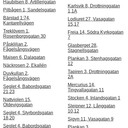
Haubitsen 8, Artillerigatan
Karlsvik 8, Drottninggatan
Pilbågen 1, Sandelsgatan
1,1A
Bärstad 1:74,
Lodjuret 27, Vasagatan
Kantarellvägen
15,17
Treklövern 1,
Freja 14, Södra Kyrkogatan
Rosenborgsgatan 30
7
Påskliljan 2,
Glasberget 28,
Fågelsångsvägen
Stagnellsgatan
Majsen 6, Dalagatan
Plankan 3, Stenhagsgatan
12
Näckrosen 2, Ekallén
Tapiren 3, Drottninggatan
Duvkullan 2,
2A
Fågelsångsvägen
Mercurius 14,
Seglet 4, Babordsgatan
Tingvallagatan 11
21,23
Stocken 4, Inlandsgatan 1
Nattviolen 15,
Oldevigsgatan
Sleipner 12, Långgatan
10,12
Seglet 4, Styrbordsgatan
18,20
Sigyn 11, Vasagatan 9
Seglet 4, Babordsgatan
Plankan 3,