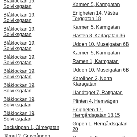
Blåklockan 19,
Karmen 5, Karmgatan
Solviksgatan
Enigheten 14, Västra
Blåklockan 19,
Torggatan 18
Solviksgatan
Karmen 5, Karmgatan
Blåklockan 19,
Solviksgatan
Hästen 8, Karlagatan 36
Blåklockan 19,
Udden 10, Museigatan 6B
Solviksgatan
Karmen 5, Karmgatan
Blåklockan 19,
Ramen 1, Karmgatan
Solviksgatan
Udden 10, Museigatan 6B
Blåklockan 19,
Solviksgatan
Karolinen 2, Norra
Klaragatan
Blåklockan 19,
Solviksgatan
Handtaget 7, Rattgatan
Blåklockan 19,
Plinten 4, Hemvägen
Solviksgatan
Enigheten 17,
Blåklockan 19,
Herrgårdsgatan 13,15
Solviksgatan
Gripen 1, Herrgårdsgatan
Backsippan 1, Ölmegatan
20
Järnet 2, Gruvgången