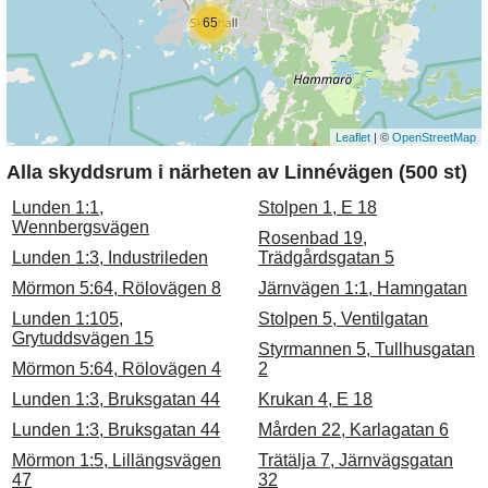
65
Leaflet
| ©
OpenStreetMap
Alla skyddsrum i närheten av Linnévägen (500 st)
Lunden 1:1,
Stolpen 1, E 18
Wennbergsvägen
Rosenbad 19,
Lunden 1:3, Industrileden
Trädgårdsgatan 5
Mörmon 5:64, Rölovägen 8
Järnvägen 1:1, Hamngatan
Lunden 1:105,
Stolpen 5, Ventilgatan
Grytuddsvägen 15
Styrmannen 5, Tullhusgatan
Mörmon 5:64, Rölovägen 4
2
Lunden 1:3, Bruksgatan 44
Krukan 4, E 18
Lunden 1:3, Bruksgatan 44
Mården 22, Karlagatan 6
Mörmon 1:5, Lillängsvägen
Trätälja 7, Järnvägsgatan
47
32