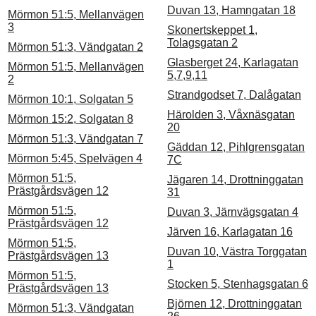
Duvan 13, Hamngatan 18
Mörmon 51:5, Mellanvägen
3
Skonertskeppet 1,
Tolagsgatan 2
Mörmon 51:3, Vändgatan 2
Glasberget 24, Karlagatan
Mörmon 51:5, Mellanvägen
5,7,9,11
2
Strandgodset 7, Dalågatan
Mörmon 10:1, Solgatan 5
Härolden 3, Våxnäsgatan
Mörmon 15:2, Solgatan 8
20
Mörmon 51:3, Vändgatan 7
Gäddan 12, Pihlgrensgatan
Mörmon 5:45, Spelvägen 4
7C
Mörmon 51:5,
Jägaren 14, Drottninggatan
Prästgårdsvägen 12
31
Mörmon 51:5,
Duvan 3, Järnvägsgatan 4
Prästgårdsvägen 12
Järven 16, Karlagatan 16
Mörmon 51:5,
Duvan 10, Västra Torggatan
Prästgårdsvägen 13
1
Mörmon 51:5,
Stocken 5, Stenhagsgatan 6
Prästgårdsvägen 13
Björnen 12, Drottninggatan
Mörmon 51:3, Vändgatan