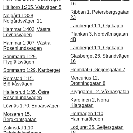
16
Hälltorp 1:205, Valsvägen 5
Ribban 1, Petersbergsgatan
Nolgård 1:338,
23
Nolgårdsvägen 11
Lamberget 1:1, Oljekajen
Hammar 1:402, Västra
Plankan 3, Nordvärnsgatan
Lövnäsvägen
4B
Hammar 1:907, Västra
Lamberget 1:1, Oljekajen
Rosenlundsvägen
Glasberget 26, Strandvägen
Sommarro 1:29,
16
Flygfältsvägen
Heimdal 6, Geijersgatan 7
Sommarro 1:29, Kartberget
Mercurius 12,
Romstad 1:15,
Drottninggatan 8
Björkåsvägen
Bryggaren 12, Våxnäsgatan
Hallersrud 1:35, Östra
Rosenlundsvägen
Karolinen 2, Norra
Klaragatan
Lövnäs 1:70, Enbärsvägen
Herrhagen 1:10,
Mörsaren 15,
Hammaröleden
Bergkantsgatan
Lodjuret 25, Geijersgatan
Zakrisdal 1:10,
18