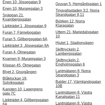
Enen 10, Jössegatan 9
Gruvan 5, Herrgårdsgatan 1
Enen 10, Muraregatan 3
Tingvallastaden 3:2, Norra
Strandgatan 9,11
Snäppan 21,
Kvarnbergsgatan
Björken 12, Norra
Klaragatan
Lärkträdet 1, Jössegatan 9
Uttern 21, Mariedalsgatan
Furan 7, Färnebogatan
10
Furan 5, Gillbergsgatan 6A
Hjulet 1, Stadionvägen
Lärkträdet 3, Jössegatan 9A
Skiftnyckeln 2,
Furan 4, Ölmegatan
Lambergsgatan
Kvarnen 9, Muraregatan 3
Skiftnyckeln 2,
Engholmsgatan 6
Klippan 45, Ölmegatan
Lantmätaren 8, Norra
Blyet 2, Gruvgången
Strandgatan 3
Blåklockan 19,
Balder 17, Värmlandsgatan
Solviksgatan
10B
Kanoten 10, Lagergrens
Lantmätaren 8, Västra
gata 7C
Kanalgatan 11
Lärkträdet 4, Gillbergsgatan
Lantmätaren 8, Västra
6A