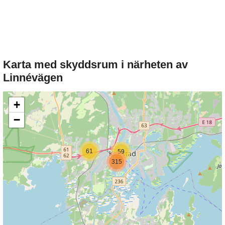
Karta med skyddsrum i närheten av
Linnévägen
+
−
61
59
315