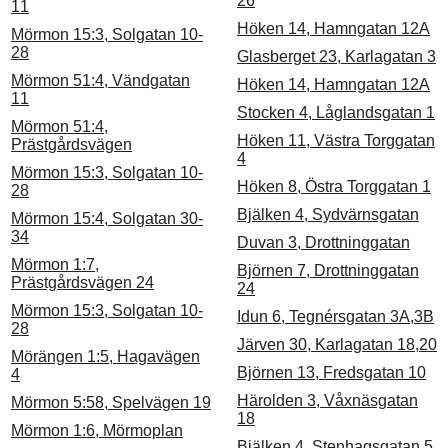
26
11
Höken 14, Hamngatan 12A
Mörmon 15:3, Solgatan 10-
28
Glasberget 23, Karlagatan 3
Mörmon 51:4, Vändgatan
Höken 14, Hamngatan 12A
11
Stocken 4, Låglandsgatan 1
Mörmon 51:4,
Höken 11, Västra Torggatan
Prästgårdsvägen
4
Mörmon 15:3, Solgatan 10-
Höken 8, Östra Torggatan 1
28
Bjälken 4, Sydvärnsgatan
Mörmon 15:4, Solgatan 30-
34
Duvan 3, Drottninggatan
Mörmon 1:7,
Björnen 7, Drottninggatan
Prästgårdsvägen 24
24
Mörmon 15:3, Solgatan 10-
Idun 6, Tegnérsgatan 3A,3B
28
Järven 30, Karlagatan 18,20
Mörängen 1:5, Hagavägen
Björnen 13, Fredsgatan 10
4
Härolden 3, Våxnäsgatan
Mörmon 5:58, Spelvägen 19
18
Mörmon 1:6, Mörmoplan
Bjälken 4, Stenhagsgatan 5