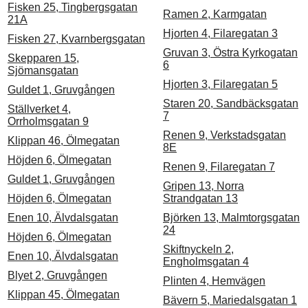
Fisken 25, Tingbergsgatan
Ramen 2, Karmgatan
21A
Hjorten 4, Filaregatan 3
Fisken 27, Kvarnbergsgatan
Gruvan 3, Östra Kyrkogatan
Skepparen 15,
6
Sjömansgatan
Hjorten 3, Filaregatan 5
Guldet 1, Gruvgången
Staren 20, Sandbäcksgatan
Ställverket 4,
7
Orrholmsgatan 9
Renen 9, Verkstadsgatan
Klippan 46, Ölmegatan
8E
Höjden 6, Ölmegatan
Renen 9, Filaregatan 7
Guldet 1, Gruvgången
Gripen 13, Norra
Höjden 6, Ölmegatan
Strandgatan 13
Enen 10, Älvdalsgatan
Björken 13, Malmtorgsgatan
24
Höjden 6, Ölmegatan
Skiftnyckeln 2,
Enen 10, Älvdalsgatan
Engholmsgatan 4
Blyet 2, Gruvgången
Plinten 4, Hemvägen
Klippan 45, Ölmegatan
Bävern 5, Mariedalsgatan 1