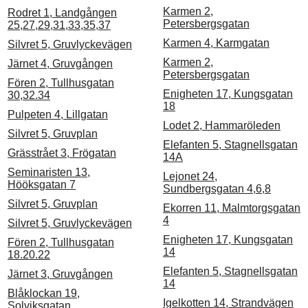
Karmen 2,
Rodret 1, Landgången
Petersbergsgatan
25,27,29,31,33,35,37
Karmen 4, Karmgatan
Silvret 5, Gruvlyckevägen
Karmen 2,
Järnet 4, Gruvgången
Petersbergsgatan
Fören 2, Tullhusgatan
Enigheten 17, Kungsgatan
30,32.34
18
Pulpeten 4, Lillgatan
Lodet 2, Hammaröleden
Silvret 5, Gruvplan
Elefanten 5, Stagnellsgatan
Grässtrået 3, Frögatan
14A
Seminaristen 13,
Lejonet 24,
Hööksgatan 7
Sundbergsgatan 4,6,8
Silvret 5, Gruvplan
Ekorren 11, Malmtorgsgatan
4
Silvret 5, Gruvlyckevägen
Enigheten 17, Kungsgatan
Fören 2, Tullhusgatan
14
18.20.22
Elefanten 5, Stagnellsgatan
Järnet 3, Gruvgången
14
Blåklockan 19,
Igelkotten 14, Strandvägen
Solviksgatan