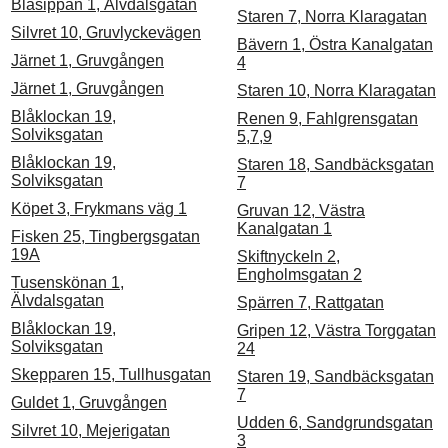
Blåsippan 1, Älvdalsgatan
Staren 7, Norra Klaragatan
Silvret 10, Gruvlyckevägen
Bävern 1, Östra Kanalgatan
Järnet 1, Gruvgången
4
Järnet 1, Gruvgången
Staren 10, Norra Klaragatan
Blåklockan 19,
Renen 9, Fahlgrensgatan
Solviksgatan
5,7,9
Blåklockan 19,
Staren 18, Sandbäcksgatan
Solviksgatan
7
Köpet 3, Frykmans väg 1
Gruvan 12, Västra
Kanalgatan 1
Fisken 25, Tingbergsgatan
19A
Skiftnyckeln 2,
Engholmsgatan 2
Tusenskönan 1,
Älvdalsgatan
Spärren 7, Rattgatan
Blåklockan 19,
Gripen 12, Västra Torggatan
Solviksgatan
24
Skepparen 15, Tullhusgatan
Staren 19, Sandbäcksgatan
7
Guldet 1, Gruvgången
Udden 6, Sandgrundsgatan
Silvret 10, Mejerigatan
3