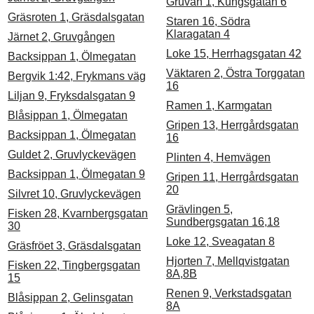
Gruvan 1, Kungsgatan 6
Gräsroten 1, Gräsdalsgatan
Staren 16, Södra
Klaragatan 4
Järnet 2, Gruvgången
Loke 15, Herrhagsgatan 42
Backsippan 1, Ölmegatan
Väktaren 2, Östra Torggatan
Bergvik 1:42, Frykmans väg
16
Liljan 9, Fryksdalsgatan 9
Ramen 1, Karmgatan
Blåsippan 1, Ölmegatan
Gripen 13, Herrgårdsgatan
Backsippan 1, Ölmegatan
16
Guldet 2, Gruvlyckevägen
Plinten 4, Hemvägen
Backsippan 1, Ölmegatan 9
Gripen 11, Herrgårdsgatan
20
Silvret 10, Gruvlyckevägen
Grävlingen 5,
Fisken 28, Kvarnbergsgatan
Sundbergsgatan 16,18
30
Loke 12, Sveagatan 8
Gräsfröet 3, Gräsdalsgatan
Hjorten 7, Mellqvistgatan
Fisken 22, Tingbergsgatan
8A,8B
15
Renen 9, Verkstadsgatan
Blåsippan 2, Gelinsgatan
8A