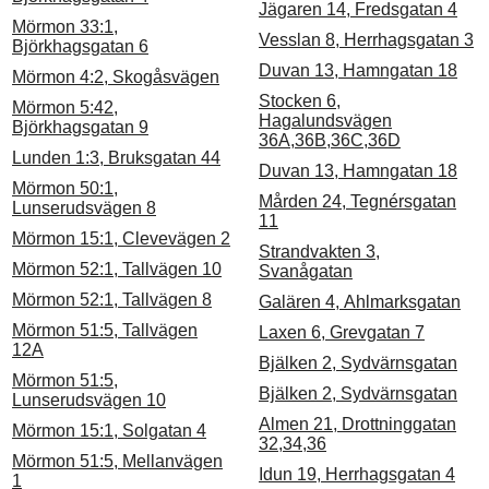
Jägaren 14, Fredsgatan 4
Mörmon 33:1,
Vesslan 8, Herrhagsgatan 3
Björkhagsgatan 6
Duvan 13, Hamngatan 18
Mörmon 4:2, Skogåsvägen
Stocken 6,
Mörmon 5:42,
Hagalundsvägen
Björkhagsgatan 9
36A,36B,36C,36D
Lunden 1:3, Bruksgatan 44
Duvan 13, Hamngatan 18
Mörmon 50:1,
Mården 24, Tegnérsgatan
Lunserudsvägen 8
11
Mörmon 15:1, Clevevägen 2
Strandvakten 3,
Mörmon 52:1, Tallvägen 10
Svanågatan
Mörmon 52:1, Tallvägen 8
Galären 4, Ahlmarksgatan
Mörmon 51:5, Tallvägen
Laxen 6, Grevgatan 7
12A
Bjälken 2, Sydvärnsgatan
Mörmon 51:5,
Bjälken 2, Sydvärnsgatan
Lunserudsvägen 10
Almen 21, Drottninggatan
Mörmon 15:1, Solgatan 4
32,34,36
Mörmon 51:5, Mellanvägen
Idun 19, Herrhagsgatan 4
1