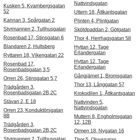
Nattvindsgatan
Kusken 5, Kvarnbergsgatan
52
Uttern 18, Åttkantsgatan
Kannan 3, Spårgatan 2
Plinten 4, Plintgatan
Styrmannen 2, Tullhusgatan
Sköldpaddan 2, Götgatan
Rosenbad 17, Stinsgatan 6
Thor 4, Herrhagsgatan 58
Blandaren 2, Hultsberg
Hyttan 12, Tage
Erlandergatan
Ryttaren 18, Vikengatan 22
Hyttan 12, Tage
Rosenbad 17,
Erlandergatan
Rosenbadsgatan 3,5
Gångjärnet 1, Bromsgatan
Orren 26, Stinsgatan 5,7
Thor 13, Långgatan 57
Trädgården 3,
Rosenbadsgatan 2B,2C
Krokodilen 1, Åttkantsgatan
Stävan 2, E 18
Nattvinden 5,
Nattvindsgatan
Orren 23, Konduktörsgatan
8B
Muttern 8, Engholmsgatan
12, 12B
Trädgården 3,
Rosenbadsgatan 2B,2C
Ormen 18, Nygatan 16
Styrmannen 2, Tullhusgatan
Thor 5, Olovsgatan