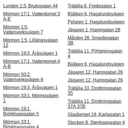
Lunden 1:3, Bruksgatan 44
Trätälja 6, Fredsgatan 1
Mörmon 17:1, Vattentornet 3
Bjälken 6, Hagalundsvägen
A-E
Pelaren 1, Hagalundsvägen
Mörmon 1:5,
Jägaren 1, Hamngatan 28
Vattenverksvägen 7
Mården 26, Smedjegatan
Mörmon 1:5, Lillängsvägen
3B
12
Trätälja 11, Pihlgrensgatan
Mörmon 19:3, Åråsvägen 1
4
Mörmon 17:1, Vattentornet 4
Bjälken 6, Hagalundsvägen
A-B
Jägaren 12, Hamngatan 26
Mörmon 50:2,
Vattenverksvägen 9
Jägaren 12, Hamngatan 26
Mörmon 19:3, Åråsvägen 1
Trätälja 10, Drottninggatan
35
Mörmon 33:1, Mörmovägen
1
Trätälja 11, Drottninggatan
37A,37B
Mörmon 19:1,
Björkhagsgatan 5
Glasberget 19, Karlagatan 1
Mörmon 33:1,
Stocken 6, Stenhagsgatan 4
Björkhagsgatan 4