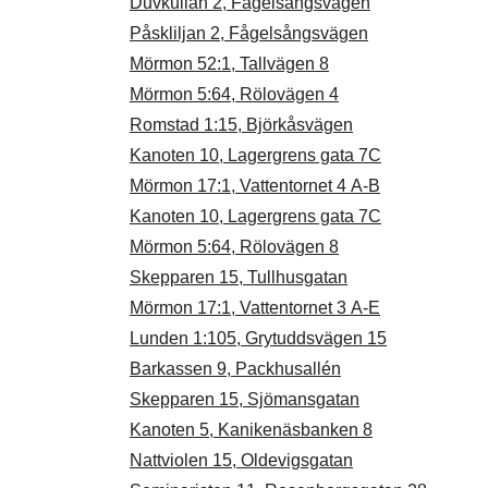
Duvkullan 2, Fågelsångsvägen
Påskliljan 2, Fågelsångsvägen
Mörmon 52:1, Tallvägen 8
Mörmon 5:64, Rölovägen 4
Romstad 1:15, Björkåsvägen
Kanoten 10, Lagergrens gata 7C
Mörmon 17:1, Vattentornet 4 A-B
Kanoten 10, Lagergrens gata 7C
Mörmon 5:64, Rölovägen 8
Skepparen 15, Tullhusgatan
Mörmon 17:1, Vattentornet 3 A-E
Lunden 1:105, Grytuddsvägen 15
Barkassen 9, Packhusallén
Skepparen 15, Sjömansgatan
Kanoten 5, Kanikenäsbanken 8
Nattviolen 15, Oldevigsgatan