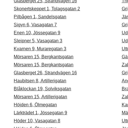
Glasberget 25, Strandvägen 16
Th
Skonertskeppet 1, Tolagsgatan 2
Gr
Pilbågen 1, Sandelsgatan
Jä
Sigyn 6, Vasagatan 7
Gr
Enen 10, Jössegatan 9
Ud
Sleipner 5, Vasagatan 3
Ud
Kvarnen 9, Muraregatan 3
Utt
Mörsaren 15, Bergkantsgatan
Gä
Mörsaren 15, Bergkantsgatan
Zak
Glasberget 26, Strandvägen 16
Gr
Haubitsen 8, Artillerigatan
An
Blåklockan 19, Solviksgatan
Br
Mörsaren 15, Artillerigatan
Zak
Höjden 6, Ölmegatan
Kar
Lärkträdet 1, Jössegatan 9
Mä
Höder 10, Vasagatan 8
Utt