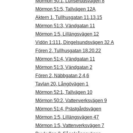
Mörmon 50:1, Lunserudsvägen 8
Mörmon 51:5, Tallvägen 12A
Aktern 1, Tullhusgatan 11,13,15
Mörmon 51:3, Vändgatan 11
Mörmon 1:5, Lillängsvägen 12
Vidön 1:111, Dingelsundsvägen 32 A
Fören 2, Tullhusgatan 18.20.22
Mörmon 51:4, Vändgatan 11
Mörmon 51:3, Vändgatan 2
Fören 2, Näbbgatan 2,4,6
Tavlan 20, Långövägen 1
Mörmon 52:1, Tallvägen 10
Mörmon 50:2, Vattenverksvägen 9
Mörmon 51:4, Prästgårdsvägen
Mörmon 1:5, Lillängsvägen 47
Mörmon 1:5, Vattenverksvägen 7