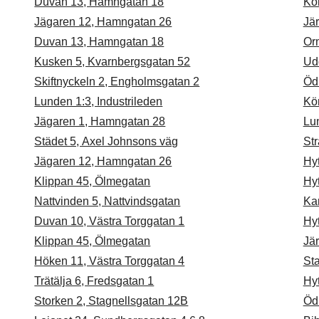
Duvan 13, Hamngatan 18
Kö
Jägaren 12, Hamngatan 26
Jä
Duvan 13, Hamngatan 18
Or
Kusken 5, Kvarnbergsgatan 52
Ud
Skiftnyckeln 2, Engholmsgatan 2
Öd
Lunden 1:3, Industrileden
Kö
Jägaren 1, Hamngatan 28
Lu
Städet 5, Axel Johnsons väg
St
Jägaren 12, Hamngatan 26
Hy
Klippan 45, Ölmegatan
Hy
Nattvinden 5, Nattvindsgatan
Kar
Duvan 10, Västra Torggatan 1
Hy
Klippan 45, Ölmegatan
Jä
Höken 11, Västra Torggatan 4
Sta
Trätälja 6, Fredsgatan 1
Hy
Storken 2, Stagnellsgatan 12B
Öd