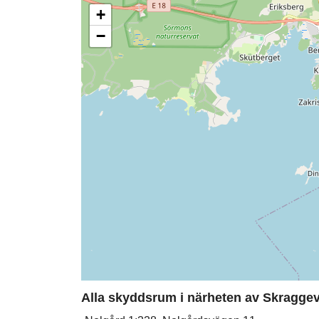
+
−
Alla skyddsrum i närheten av Skraggev