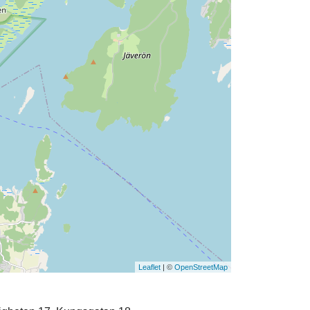
Leaflet
| ©
OpenStreetMap