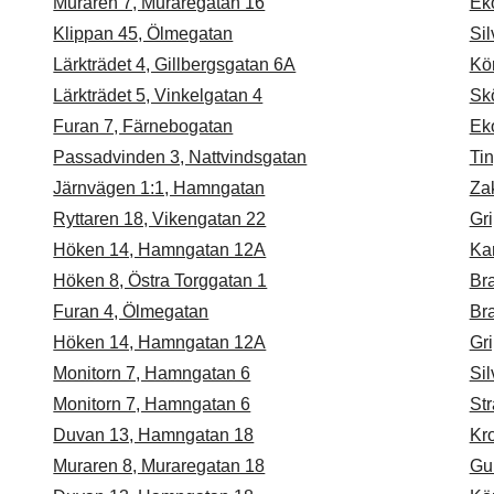
Muraren 7, Muraregatan 16
Ek
Klippan 45, Ölmegatan
Sil
Lärkträdet 4, Gillbergsgatan 6A
Kö
Lärkträdet 5, Vinkelgatan 4
Sk
Furan 7, Färnebogatan
Ek
Passadvinden 3, Nattvindsgatan
Tin
Järnvägen 1:1, Hamngatan
Zak
Ryttaren 18, Vikengatan 22
Gr
Höken 14, Hamngatan 12A
Kar
Höken 8, Östra Torggatan 1
Br
Furan 4, Ölmegatan
Br
Höken 14, Hamngatan 12A
Gri
Monitorn 7, Hamngatan 6
Sil
Monitorn 7, Hamngatan 6
St
Duvan 13, Hamngatan 18
Kro
Muraren 8, Muraregatan 18
Gu