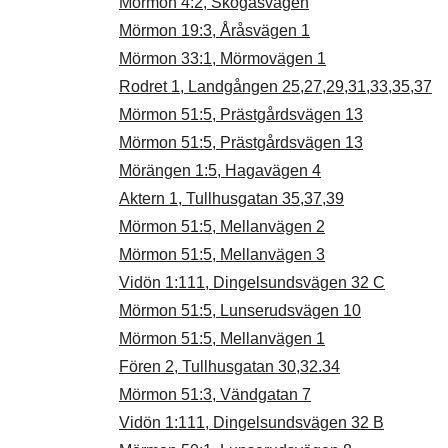
Mörmon 4:2, Skogåsvägen
Mörmon 19:3, Åråsvägen 1
Mörmon 33:1, Mörmovägen 1
Rodret 1, Landgången 25,27,29,31,33,35,37
Mörmon 51:5, Prästgårdsvägen 13
Mörmon 51:5, Prästgårdsvägen 13
Mörängen 1:5, Hagavägen 4
Aktern 1, Tullhusgatan 35,37,39
Mörmon 51:5, Mellanvägen 2
Mörmon 51:5, Mellanvägen 3
Vidön 1:111, Dingelsundsvägen 32 C
Mörmon 51:5, Lunserudsvägen 10
Mörmon 51:5, Mellanvägen 1
Fören 2, Tullhusgatan 30,32.34
Mörmon 51:3, Vändgatan 7
Vidön 1:111, Dingelsundsvägen 32 B