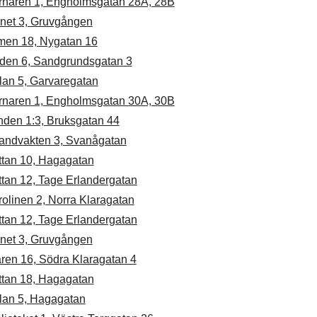
rnaren 1, Engholmsgatan 28A, 28B
rnet 3, Gruvgången
men 18, Nygatan 16
den 6, Sandgrundsgatan 3
lan 5, Garvaregatan
rnaren 1, Engholmsgatan 30A, 30B
nden 1:3, Bruksgatan 44
randvakten 3, Svanågatan
ttan 10, Hagagatan
ttan 12, Tage Erlandergatan
olinen 2, Norra Klaragatan
ttan 12, Tage Erlandergatan
rnet 3, Gruvgången
ren 16, Södra Klaragatan 4
ttan 18, Hagagatan
lan 5, Hagagatan