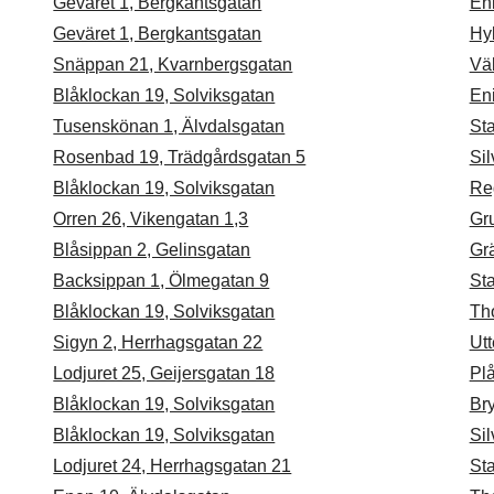
Geväret 1, Bergkantsgatan
En
Geväret 1, Bergkantsgatan
Hyb
Snäppan 21, Kvarnbergsgatan
Väk
Blåklockan 19, Solviksgatan
En
Tusenskönan 1, Älvdalsgatan
St
Rosenbad 19, Trädgårdsgatan 5
Sil
Blåklockan 19, Solviksgatan
Re
Orren 26, Vikengatan 1,3
Gr
Blåsippan 2, Gelinsgatan
Gr
Backsippan 1, Ölmegatan 9
St
Blåklockan 19, Solviksgatan
Th
Sigyn 2, Herrhagsgatan 22
Utt
Lodjuret 25, Geijersgatan 18
Pl
Blåklockan 19, Solviksgatan
Br
Blåklockan 19, Solviksgatan
Sil
Lodjuret 24, Herrhagsgatan 21
St