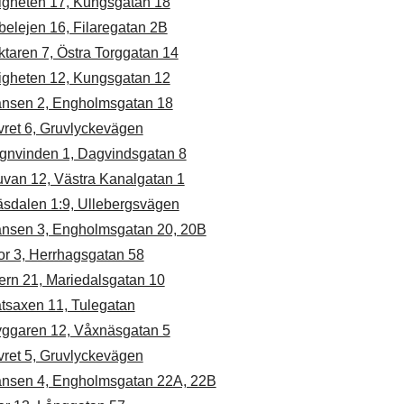
igheten 17, Kungsgatan 18
elejen 16, Filaregatan 2B
taren 7, Östra Torggatan 14
igheten 12, Kungsgatan 12
ansen 2, Engholmsgatan 18
vret 6, Gruvlyckevägen
gnvinden 1, Dagvindsgatan 8
uvan 12, Västra Kanalgatan 1
äsdalen 1:9, Ullebergsvägen
ansen 3, Engholmsgatan 20, 20B
or 3, Herrhagsgatan 58
ern 21, Mariedalsgatan 10
åtsaxen 11, Tulegatan
yggaren 12, Våxnäsgatan 5
vret 5, Gruvlyckevägen
ansen 4, Engholmsgatan 22A, 22B