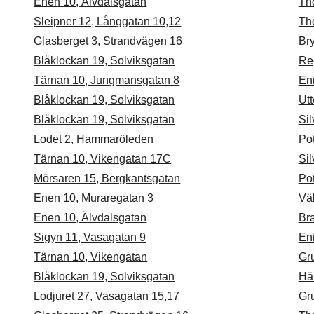
Enen 10, Älvdalsgatan
Th
Sleipner 12, Långgatan 10,12
Th
Glasberget 3, Strandvägen 16
Br
Blåklockan 19, Solviksgatan
Re
Tärnan 10, Jungmansgatan 8
En
Blåklockan 19, Solviksgatan
Utt
Blåklockan 19, Solviksgatan
Sil
Lodet 2, Hammaröleden
Po
Tärnan 10, Vikengatan 17C
Sil
Mörsaren 15, Bergkantsgatan
Po
Enen 10, Muraregatan 3
Väk
Enen 10, Älvdalsgatan
Br
Sigyn 11, Vasagatan 9
En
Tärnan 10, Vikengatan
Gr
Blåklockan 19, Solviksgatan
Hä
Lodjuret 27, Vasagatan 15,17
Gr