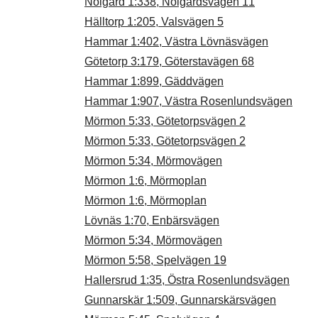
Nolgård 1:338, Nolgårdsvägen 11
Hälltorp 1:205, Valsvägen 5
Hammar 1:402, Västra Lövnäsvägen
Götetorp 3:179, Göterstavägen 68
Hammar 1:899, Gäddvägen
Hammar 1:907, Västra Rosenlundsvägen
Mörmon 5:33, Götetorpsvägen 2
Mörmon 5:33, Götetorpsvägen 2
Mörmon 5:34, Mörmovägen
Mörmon 1:6, Mörmoplan
Mörmon 1:6, Mörmoplan
Lövnäs 1:70, Enbärsvägen
Mörmon 5:34, Mörmovägen
Mörmon 5:58, Spelvägen 19
Hallersrud 1:35, Östra Rosenlundsvägen
Gunnarskär 1:509, Gunnarskärsvägen