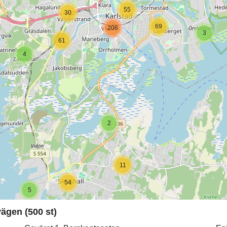
55
30
69
206
3
61
4
2
11
54
5
ägen (500 st)