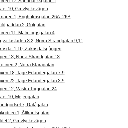
orren 12, Sandbäcksgatan 1
vret 10, Gruvlyckevägen
rnaren 1, Engholmsgatan 26A, 26B
öldpaddan 2, Götgatan
orren 11, Malmtorgsgatan 4
gvallastaden 3:2, Norra Strandgatan 9,11
risdal 1:10, Zakrisdalsgången
ipen 13, Norra Strandgatan 13
olinen 2, Norra Klaragatan
axen 18, Tage Erlandergatan 7-9
axen 22, Tage Erlandergatan 3-5
pen 12, Västra Torggatan 24
vret 10, Mejerigatan
randgodset 7, Dalågatan
kodilen 1, Åttkantsgatan
ldet 2, Gruvlyckevägen