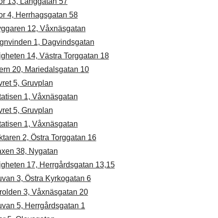
or 13, Långgatan 57
or 4, Herrhagsgatan 58
yggaren 12, Våxnäsgatan
gnvinden 1, Dagvindsgatan
igheten 14, Västra Torggatan 18
ern 20, Mariedalsgatan 10
vret 5, Gruvplan
tatisen 1, Våxnäsgatan
vret 5, Gruvplan
tatisen 1, Våxnäsgatan
taren 2, Östra Torggatan 16
axen 38, Nygatan
igheten 17, Herrgårdsgatan 13,15
uvan 3, Östra Kyrkogatan 6
rolden 3, Våxnäsgatan 20
uvan 5, Herrgårdsgatan 1