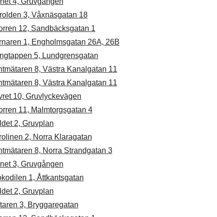
rnet 4, Gruvgången
rolden 3, Våxnäsgatan 18
orren 12, Sandbäcksgatan 1
rnaren 1, Engholmsgatan 26A, 26B
ngtappen 5, Lundgrensgatan
ntmätaren 8, Västra Kanalgatan 11
ntmätaren 8, Västra Kanalgatan 11
vret 10, Gruvlyckevägen
orren 11, Malmtorgsgatan 4
det 2, Gruvplan
olinen 2, Norra Klaragatan
ntmätaren 8, Norra Strandgatan 3
rnet 3, Gruvgången
kodilen 1, Åttkantsgatan
det 2, Gruvplan
taren 3, Bryggaregatan