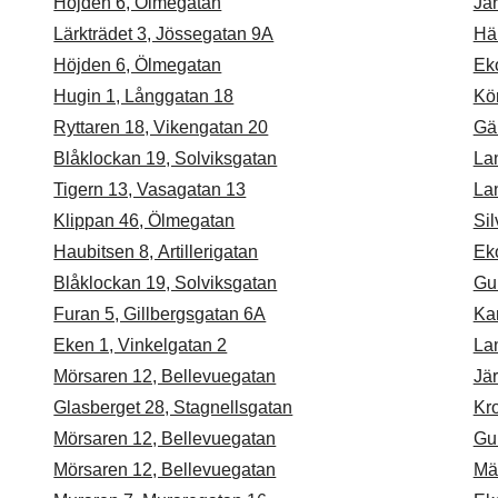
Höjden 6, Ölmegatan
Jä
Lärkträdet 3, Jössegatan 9A
Hä
Höjden 6, Ölmegatan
Ek
Hugin 1, Långgatan 18
Kö
Ryttaren 18, Vikengatan 20
Gä
Blåklockan 19, Solviksgatan
La
Tigern 13, Vasagatan 13
La
Klippan 46, Ölmegatan
Sil
Haubitsen 8, Artillerigatan
Ek
Blåklockan 19, Solviksgatan
Gul
Furan 5, Gillbergsgatan 6A
Kar
Eken 1, Vinkelgatan 2
La
Mörsaren 12, Bellevuegatan
Jä
Glasberget 28, Stagnellsgatan
Kro
Mörsaren 12, Bellevuegatan
Gul
Mörsaren 12, Bellevuegatan
Mä