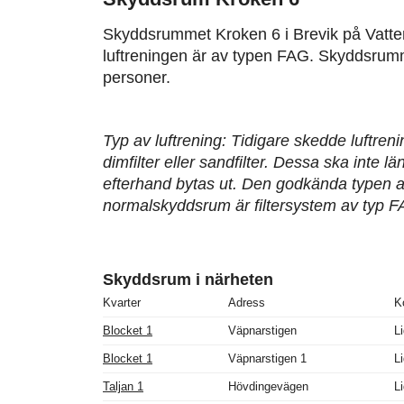
Skyddsrummet Kroken 6 i Brevik på Vatt
luftreningen är av typen FAG. Skyddsrumm
personer.
Typ av luftrening: Tidigare skedde luftren
dimfilter eller sandfilter. Dessa ska inte 
efterhand bytas ut. Den godkända typen av
normalskyddsrum är filtersystem av typ F
Skyddsrum i närheten
Kvarter
Adress
K
Blocket 1
Väpnarstigen
L
Blocket 1
Väpnarstigen 1
L
Taljan 1
Hövdingevägen
L