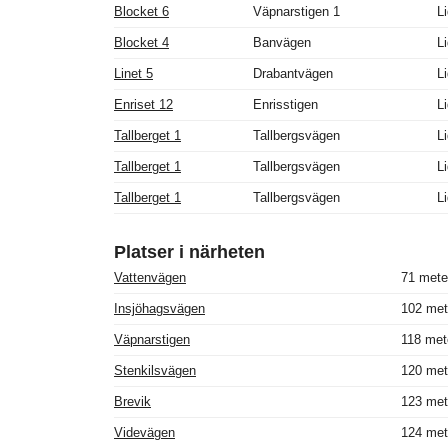
Blocket 6
Väpnarstigen 1
L
Blocket 4
Banvägen
L
Linet 5
Drabantvägen
L
Enriset 12
Enrisstigen
L
Tallberget 1
Tallbergsvägen
L
Tallberget 1
Tallbergsvägen
L
Tallberget 1
Tallbergsvägen
L
Platser i närheten
Vattenvägen
71 mete
Insjöhagsvägen
102 met
Väpnarstigen
118 met
Stenkilsvägen
120 met
Brevik
123 met
Videvägen
124 met