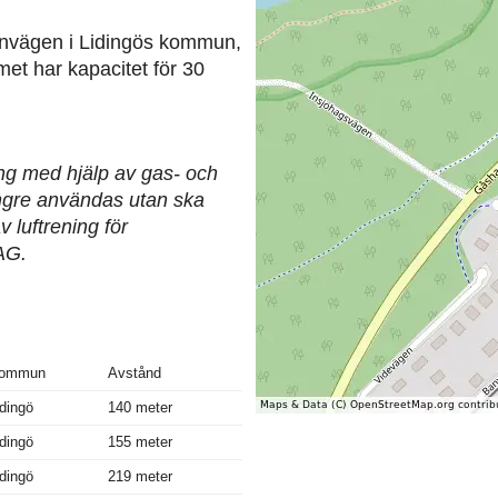
envägen i Lidingös kommun,
et har kapacitet för 30
ing med hjälp av gas- och
längre användas utan ska
 luftrening för
AG.
ommun
Avstånd
idingö
140 meter
idingö
155 meter
idingö
219 meter