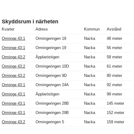
Skyddsrum i närheten
Kvarter
Adress
Kommun
Avstånd
Orminge 43:1
Ormingeringen 19
Nacka
48 meter
Orminge 43:1
Ormingeringen 19
Nacka
56 meter
Orminge 43:2
Äpplaröstigen
Nacka
58 meter
Orminge 43:2
Ormingeringen 10D
Nacka
61 meter
Orminge 43:2
Ormingeringen 9D
Nacka
80 meter
Orminge 43:1
Ormingeringen 24A
Nacka
92 meter
Orminge 43:1
Äpplaröstigen
Nacka
99 meter
Orminge 43:1
Ormingeringen 28B
Nacka
145 meter
Orminge 43:1
Ormingeringen 29B
Nacka
152 meter
Orminge 43:2
Ormingeringen 5
Nacka
159 meter