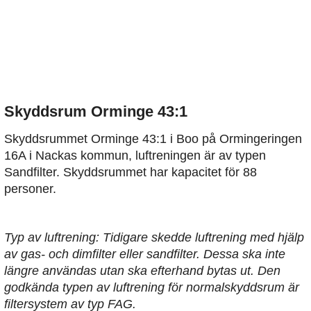
Skyddsrum Orminge 43:1
Skyddsrummet Orminge 43:1 i Boo på Ormingeringen
16A i Nackas kommun, luftreningen är av typen
Sandfilter. Skyddsrummet har kapacitet för 88
personer.
Typ av luftrening: Tidigare skedde luftrening med hjälp
av gas- och dimfilter eller sandfilter. Dessa ska inte
längre användas utan ska efterhand bytas ut. Den
godkända typen av luftrening för normalskyddsrum är
filtersystem av typ FAG.