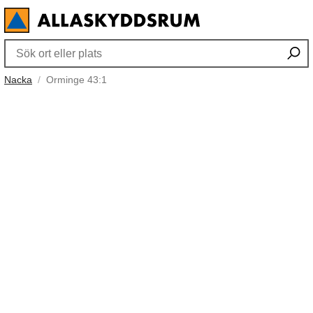
Nacka
Orminge 43:1