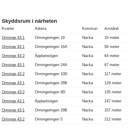
Skyddsrum i närheten
Kvarter
Adress
Kommun
Avstånd
Orminge 43:1
Ormingeringen 19
Nacka
10 meter
Orminge 43:1
Ormingeringen 16A
Nacka
56 meter
Orminge 43:2
Äpplaröstigen
Nacka
64 meter
Orminge 43:1
Ormingeringen 24A
Nacka
67 meter
Orminge 43:2
Ormingeringen 10D
Nacka
117 meter
Orminge 43:1
Ormingeringen 28B
Nacka
129 meter
Orminge 43:2
Ormingeringen 9D
Nacka
135 meter
Orminge 43:1
Äpplaröstigen
Nacka
147 meter
Orminge 43:1
Ormingeringen 29B
Nacka
157 meter
Orminge 43:2
Ormingeringen 5
Nacka
212 meter