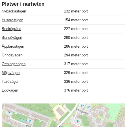
Platser i närheten
Nybackastigen
132 meter bort
Husaröstigen
154 meter bort
Bockögränd
227 meter bort
Bunsövägen
280 meter bort
Äpplaröstigen
286 meter bort
Grindavägen
294 meter bort
Ormingeringen
317 meter bort
Möjavägen
329 meter bort
Harövägen
336 meter bort
Edövägen
376 meter bort