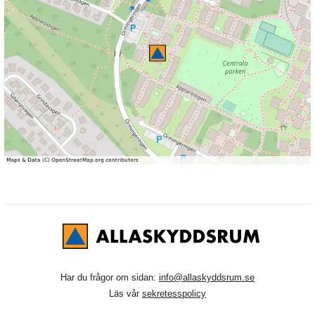
Har du frågor om sidan:
info@allaskyddsrum.se
Läs vår
sekretesspolicy