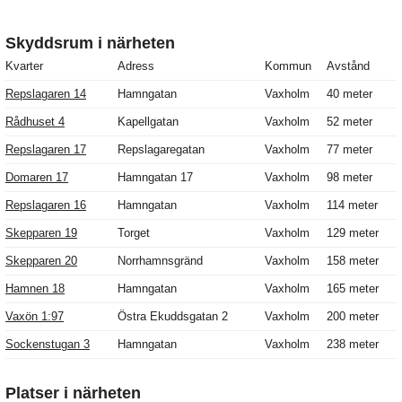
Skyddsrum i närheten
Kvarter
Adress
Kommun
Avstånd
Repslagaren 14
Hamngatan
Vaxholm
40 meter
Rådhuset 4
Kapellgatan
Vaxholm
52 meter
Repslagaren 17
Repslagaregatan
Vaxholm
77 meter
Domaren 17
Hamngatan 17
Vaxholm
98 meter
Repslagaren 16
Hamngatan
Vaxholm
114 meter
Skepparen 19
Torget
Vaxholm
129 meter
Skepparen 20
Norrhamnsgränd
Vaxholm
158 meter
Hamnen 18
Hamngatan
Vaxholm
165 meter
Vaxön 1:97
Östra Ekuddsgatan 2
Vaxholm
200 meter
Sockenstugan 3
Hamngatan
Vaxholm
238 meter
Platser i närheten