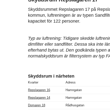
Skyddsrummet Repslagaren 17 på Repsla
kommun, luftreningen är av typen Sandfil
kapacitet för 122 personer.
Typ av luftrening: Tidigare skedde luftren
dimfilter eller sandfilter. Dessa ska inte 
efterhand bytas ut. Den godkända typen av
normalskyddsrum är filtersystem av typ F
Skyddsrum i närheten
Kvarter
Adress
Repslagaren 16
Hamngatan
Repslagaren 14
Hamngatan
Domaren 18
Rådhusgatan