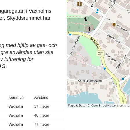
garegatan i Vaxholms
ter. Skyddsrummet har
ing med hjälp av gas- och
längre användas utan ska
 luftrening för
AG.
Kommun
Avstånd
Vaxholm
37 meter
Vaxholm
40 meter
Vaxholm
77 meter