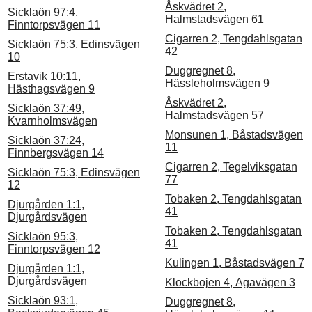
Åskvädret 2,
Sicklaön 97:4,
Halmstadsvägen 61
Finntorpsvägen 11
Cigarren 2, Tengdahlsgatan
Sicklaön 75:3, Edinsvägen
42
10
Duggregnet 8,
Erstavik 10:11,
Hässleholmsvägen 9
Hästhagsvägen 9
Åskvädret 2,
Sicklaön 37:49,
Halmstadsvägen 57
Kvarnholmsvägen
Monsunen 1, Båstadsvägen
Sicklaön 37:24,
11
Finnbergsvägen 14
Cigarren 2, Tegelviksgatan
Sicklaön 75:3, Edinsvägen
77
12
Tobaken 2, Tengdahlsgatan
Djurgården 1:1,
41
Djurgårdsvägen
Tobaken 2, Tengdahlsgatan
Sicklaön 95:3,
41
Finntorpsvägen 12
Kulingen 1, Båstadsvägen 7
Djurgården 1:1,
Djurgårdsvägen
Klockbojen 4, Agavägen 3
Sicklaön 93:1,
Duggregnet 8,