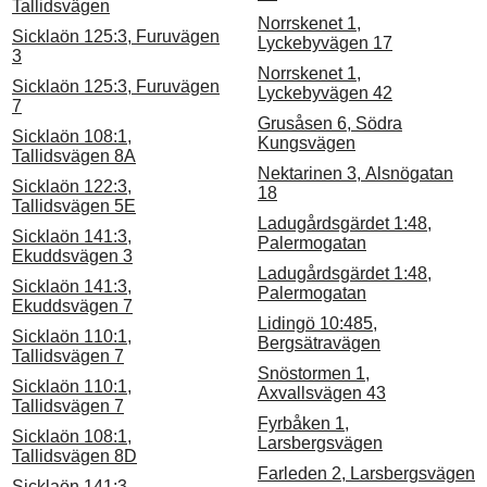
Tallidsvägen
Norrskenet 1,
Sicklaön 125:3, Furuvägen
Lyckebyvägen 17
3
Norrskenet 1,
Sicklaön 125:3, Furuvägen
Lyckebyvägen 42
7
Grusåsen 6, Södra
Sicklaön 108:1,
Kungsvägen
Tallidsvägen 8A
Nektarinen 3, Alsnögatan
Sicklaön 122:3,
18
Tallidsvägen 5E
Ladugårdsgärdet 1:48,
Sicklaön 141:3,
Palermogatan
Ekuddsvägen 3
Ladugårdsgärdet 1:48,
Sicklaön 141:3,
Palermogatan
Ekuddsvägen 7
Lidingö 10:485,
Sicklaön 110:1,
Bergsätravägen
Tallidsvägen 7
Snöstormen 1,
Sicklaön 110:1,
Axvallsvägen 43
Tallidsvägen 7
Fyrbåken 1,
Sicklaön 108:1,
Larsbergsvägen
Tallidsvägen 8D
Farleden 2, Larsbergsvägen
Sicklaön 141:3,