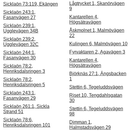
Lågtrycket 1, Skanörvägen
Sicklaön 73:119, Ekängen
9
Sicklaön 243:1,
Kantarellen 4,
Fasanvägen 27
Högsätravägen
Sicklaön 239:1,
Åskmolnet 1, Malmövägen
Ugglevägen 34B
22
Sicklaön 239:2,
Kulingen 6, Malmövägen 10
Ugglevägen 32C
Fyrvaktaren 2, Agavägen 3
Sicklaön 244:1,
Fasanvägen 30
Kantarellen 4,
Högsätravägen
Sicklaön 78:2,
Henriksdalsringen 3
Björknäs 27:1, Ängsbacken
1
Sicklaön 78:2,
Henriksdalsringen 5
Stettin 6, Tegeluddsvägen
Sicklaön 243:1,
Riset 10, Tengdahlsgatan
Fasanvägen 29
30
Sicklaön 261:1, Sickla
Stettin 6, Tegeluddsvägen
Strand 51
98
Sicklaön 78:6,
Dimman 1,
Henriksdalsringen 101
Halmstadsvägen 29