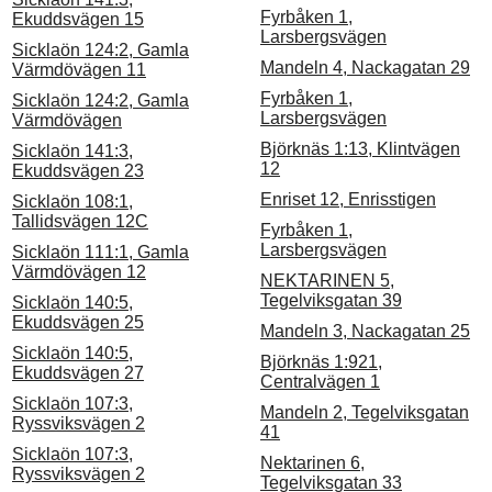
Fyrbåken 1,
Ekuddsvägen 15
Larsbergsvägen
Sicklaön 124:2, Gamla
Mandeln 4, Nackagatan 29
Värmdövägen 11
Fyrbåken 1,
Sicklaön 124:2, Gamla
Larsbergsvägen
Värmdövägen
Björknäs 1:13, Klintvägen
Sicklaön 141:3,
12
Ekuddsvägen 23
Enriset 12, Enrisstigen
Sicklaön 108:1,
Tallidsvägen 12C
Fyrbåken 1,
Larsbergsvägen
Sicklaön 111:1, Gamla
Värmdövägen 12
NEKTARINEN 5,
Tegelviksgatan 39
Sicklaön 140:5,
Ekuddsvägen 25
Mandeln 3, Nackagatan 25
Sicklaön 140:5,
Björknäs 1:921,
Ekuddsvägen 27
Centralvägen 1
Sicklaön 107:3,
Mandeln 2, Tegelviksgatan
Ryssviksvägen 2
41
Sicklaön 107:3,
Nektarinen 6,
Ryssviksvägen 2
Tegelviksgatan 33