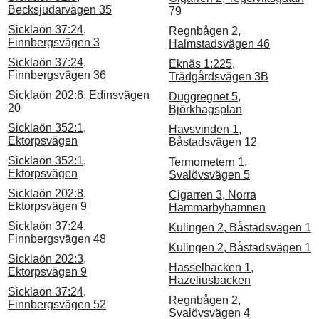
Becksjudarvägen 35
79
Sicklaön 37:24,
Regnbågen 2,
Finnbergsvägen 3
Halmstadsvägen 46
Sicklaön 37:24,
Eknäs 1:225,
Finnbergsvägen 36
Trädgårdsvägen 3B
Sicklaön 202:6, Edinsvägen
Duggregnet 5,
20
Björkhagsplan
Sicklaön 352:1,
Havsvinden 1,
Ektorpsvägen
Båstadsvägen 12
Sicklaön 352:1,
Termometern 1,
Ektorpsvägen
Svalövsvägen 5
Sicklaön 202:8,
Cigarren 3, Norra
Ektorpsvägen 9
Hammarbyhamnen
Sicklaön 37:24,
Kulingen 2, Båstadsvägen 1
Finnbergsvägen 48
Kulingen 2, Båstadsvägen 1
Sicklaön 202:3,
Hasselbacken 1,
Ektorpsvägen 9
Hazeliusbacken
Sicklaön 37:24,
Regnbågen 2,
Finnbergsvägen 52
Svalövsvägen 4