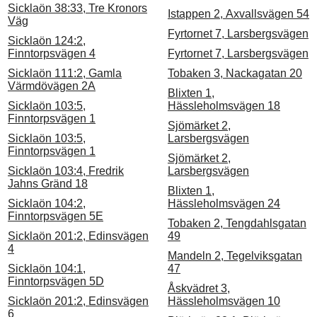
Sicklaön 38:33, Tre Kronors
Istappen 2, Axvallsvägen 54
Väg
Fyrtornet 7, Larsbergsvägen
Sicklaön 124:2,
Finntorpsvägen 4
Fyrtornet 7, Larsbergsvägen
Sicklaön 111:2, Gamla
Tobaken 3, Nackagatan 20
Värmdövägen 2A
Blixten 1,
Sicklaön 103:5,
Hässleholmsvägen 18
Finntorpsvägen 1
Sjömärket 2,
Sicklaön 103:5,
Larsbergsvägen
Finntorpsvägen 1
Sjömärket 2,
Sicklaön 103:4, Fredrik
Larsbergsvägen
Jahns Gränd 18
Blixten 1,
Sicklaön 104:2,
Hässleholmsvägen 24
Finntorpsvägen 5E
Tobaken 2, Tengdahlsgatan
Sicklaön 201:2, Edinsvägen
49
4
Mandeln 2, Tegelviksgatan
Sicklaön 104:1,
47
Finntorpsvägen 5D
Åskvädret 3,
Sicklaön 201:2, Edinsvägen
Hässleholmsvägen 10
6