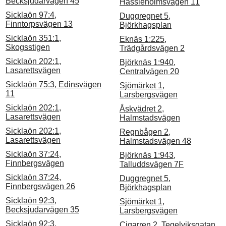
Becksjudarvägen 45
Hässleholmsvägen 11
Sicklaön 97:4,
Duggregnet 5,
Finntorpsvägen 13
Björkhagsplan
Sicklaön 351:1,
Eknäs 1:225,
Skogsstigen
Trädgårdsvägen 2
Sicklaön 202:1,
Björknäs 1:940,
Lasarettsvägen
Centralvägen 20
Sicklaön 75:3, Edinsvägen
Sjömärket 1,
11
Larsbergsvägen
Sicklaön 202:1,
Åskvädret 2,
Lasarettsvägen
Halmstadsvägen
Sicklaön 202:1,
Regnbågen 2,
Lasarettsvägen
Halmstadsvägen 48
Sicklaön 37:24,
Björknäs 1:943,
Finnbergsvägen
Talluddsvägen 7F
Sicklaön 37:24,
Duggregnet 5,
Finnbergsvägen 26
Björkhagsplan
Sicklaön 92:3,
Sjömärket 1,
Becksjudarvägen 35
Larsbergsvägen
Sicklaön 92:3,
Cigarren 2, Tegelviksgatan