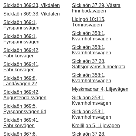
Sicklaön 369:33, Vikdalen
Sicklaön 37:29, Västra
Finnbodavägen
Sicklaön 369:33, Vikdalen
Lidingö 10:115,
Sicklaön 369:1,
Törnrosvägen
Fyrspannsvägen
Sicklaön 358:1,
Sicklaön 369:1,
Kvarnholmsvägen
Fyrspannsvägen
Sicklaön 358:1,
Sicklaön 369:42,
Kvarnholmsvägen
Fabrikörvägen
Sicklaön 37:28,
Sicklaön 369:41,
Saltsjöqvarns tunnelgata
Fabrikörvägen
Sicklaön 358:1,
Sicklaön 369:8,
Kvarnholmsvägen
Landåvägen 22
Myskmadran 4, Liljevägen
Sicklaön 369:42,
Augustendalsvägen
Sicklaön 358:1,
Kvarnholmsvägen
Sicklaön 369:5,
Fyrspannsvägen 64
Sicklaön 358:1,
Kvarnholmsvägen
Sicklaön 369:41,
Fabrikörvägen
Krolliljan 5, Liljevägen
Sicklaön 367:6,
Sicklaön 37:28,