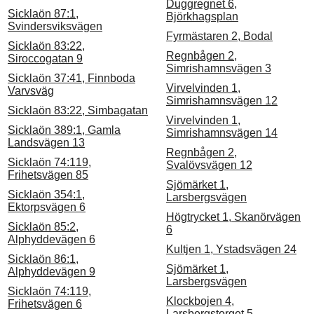
Duggregnet 6,
Sicklaön 87:1,
Björkhagsplan
Svindersviksvägen
Fyrmästaren 2, Bodal
Sicklaön 83:22,
Regnbågen 2,
Siroccogatan 9
Simrishamnsvägen 3
Sicklaön 37:41, Finnboda
Virvelvinden 1,
Varvsväg
Simrishamnsvägen 12
Sicklaön 83:22, Simbagatan
Virvelvinden 1,
Sicklaön 389:1, Gamla
Simrishamnsvägen 14
Landsvägen 13
Regnbågen 2,
Sicklaön 74:119,
Svalövsvägen 12
Frihetsvägen 85
Sjömärket 1,
Sicklaön 354:1,
Larsbergsvägen
Ektorpsvägen 6
Högtrycket 1, Skanörvägen
Sicklaön 85:2,
6
Alphyddevägen 6
Kultjen 1, Ystadsvägen 24
Sicklaön 86:1,
Sjömärket 1,
Alphyddevägen 9
Larsbergsvägen
Sicklaön 74:119,
Klockbojen 4,
Frihetsvägen 6
Larsbergstorget 5