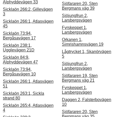
Alphyddevägen 33
Sjöfararen 20, Sten
Bergmans väg 39
Sicklaön 266:2, Gillevägen
3
Sjöjungfrun 2,
Larsbergsvägen
Sicklaön 266:1, Atlasvägen
45
Fyrskeppet 1,
Larsbergsvägen
Sicklaön 73:94,
Bergåsavägen 17
Orkanen 1,
Simrishamnsvägen 19
Sicklaön 238:1,
Ugglevägen 21D
Lågtrycket 1, Skanörvägen
5
Sicklaön 84:9,
Alphyddevägen 47
Sjöjungfrun 2,
Larsbergsvägen
Sicklaön 73:94,
Bergåsavägen 10
Sjöfararen 19, Sten
Bergmans väg 21
Sicklaön 266:1, Atlasvägen
51
Fyrskeppet 1,
Larsbergsvägen
Sicklaön 263:1, Sickla
strand 80
Daggen 2, Falsterbovägen
10
Sicklaön 265:4, Atlasvägen
4
Sjöfararen 20, Sten
Bergmans väg 35