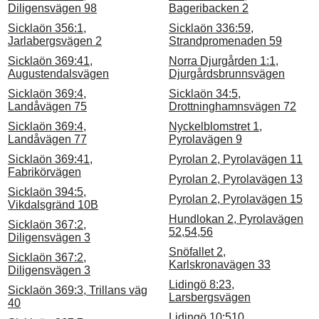
Diligensvägen 98
Bageribacken 2
Sicklaön 356:1,
Sicklaön 336:59,
Jarlabergsvägen 2
Strandpromenaden 59
Sicklaön 369:41,
Norra Djurgården 1:1,
Augustendalsvägen
Djurgårdsbrunnsvägen
Sicklaön 369:4,
Sicklaön 34:5,
Landåvägen 75
Drottninghamnsvägen 72
Sicklaön 369:4,
Nyckelblomstret 1,
Landåvägen 77
Pyrolavägen 9
Sicklaön 369:41,
Pyrolan 2, Pyrolavägen 11
Fabrikörvägen
Pyrolan 2, Pyrolavägen 13
Sicklaön 394:5,
Pyrolan 2, Pyrolavägen 15
Vikdalsgränd 10B
Hundlokan 2, Pyrolavägen
Sicklaön 367:2,
52,54,56
Diligensvägen 3
Snöfallet 2,
Sicklaön 367:2,
Karlskronavägen 33
Diligensvägen 3
Lidingö 8:23,
Sicklaön 369:3, Trillans väg
Larsbergsvägen
40
Lidingö 10:510,