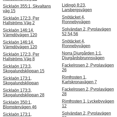
Lidingö 8:23,
Sicklaön 355:1, Skvaltans
Larsbergsvägen
väg 15
Snötäcket 4,
Sicklaön 172:3, Per
Ronnebyvägen
Hallströms Väg 2
Solvändan 2, Pyrolavägen
Sicklaön 146:14,
52,54,56
Värmdövägen 120
Snötäcket 4,
Sicklaön 146:14,
Ronnebyvägen
Värmdövägen 120
Norra Djurgården 1:1,
Sicklaön 172:3, Per
Djurgårdsbrunnsvägen
Hallströms Väg 8
Fackelrosen 2, Pyrolavägen
Sicklaön 173:3,
26
Skogalundsklippan 15
Rimfrosten 1,
Sicklaön 173:1,
Karlskronavägen 7
Skogalundsklippan
Fackelrosen 2, Pyrolavägen
Sicklaön 173:3,
28
Skogalundsklippan 28
Rimfrosten 1, Lyckebyvägen
Sicklaön 350:1,
12
Blomstervägen 46
Solvändan 2, Pyrolavägen
Sicklaön 173:1,