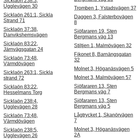
Sicklaön 238:3,
Ugglevägen 30
Tromben 1, Ystadsvägen 37
Sicklaön 261:1, Sickla
Daggen 3, Falsterbovägen
Strand 71
8
Sicklaön 37:38,
Sjöfararen 19, Sten
Danvikshemsvägen
Bergmans väg 13
Sicklaön 83:22,
Stiltjen 1, Malmövägen 32
Järnvägsgatan 24
Fikonet 8, Barnängsgatan
Sicklaön 73:48,
32
Värmdövägen
Molnet 3, Höganäsvägen 5
Sicklaön 263:1, Sickla
Molnet 3, Malmövägen 57
strand 72
Sjöfararen 13, Sten
Sicklaön 83:22,
Bergmans väg 7
Hesselmans Torg
Sjöfararen 13, Sten
Sicklaön 238:4,
Bergmans väg 5
Ugglevägen 28
Lågtrycket 1, Skanörvägen
Sicklaön 73:48,
7
Värmdövägen
Molnet 3, Höganäsvägen
Sicklaön 238:5,
2A
Ugglevägen 26