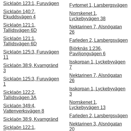
Sicklaön 123:1, Furuvägen
Fyrtornet 1, Larsbergsvägen
Sicklaön 140:7,
Norrskenet 1,
Ekuddsvägen 4
Lyckebyvägen 38
Sicklaön 121:1,
Nektarinen 7, Alsnögatan
Tallidsvägen 6D
26
Sicklaön 121:1,
Farleden 2, Larsbergsvägen
Tallidsvägen 6D
Björknäs 1:236,
Sicklaön 125:3, Furuvägen
Paviljongvägen 6
11
Isskorpan 1, Lyckebyvägen
Sicklaön 38:9, Kvarngränd
7
3
Nektarinen 7, Alsnögatan
Sicklaön 125:3, Furuvägen
26
1
Isskorpan 1, Lyckebyvägen
Sicklaön 122:2,
3
Tallidsvägen 3A
Norrskenet 1,
Sicklaön 349:4,
Lyckebyvägen 13
Vattenverksvägen 8
Farleden 2, Larsbergsvägen
Sicklaön 38:9, Kvarngränd
Nektarinen 3, Alsnögatan
Sicklaön 122:1,
20