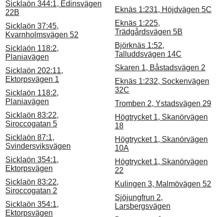
Sicklaön 344:1, Edinsvägen
Eknäs 1:231, Höjdvägen 5C
22B
Eknäs 1:225,
Sicklaön 37:45,
Trädgårdsvägen 5B
Kvarnholmsvägen 52
Björknäs 1:52,
Sicklaön 118:2,
Talluddsvägen 14C
Planiavägen
Skaren 1, Båstadsvägen 2
Sicklaön 202:11,
Ektorpsvägen 1
Eknäs 1:232, Sockenvägen
32C
Sicklaön 118:2,
Planiavägen
Tromben 2, Ystadsvägen 29
Sicklaön 83:22,
Högtrycket 1, Skanörvägen
Siroccogatan 5
18
Sicklaön 87:1,
Högtrycket 1, Skanörvägen
Svindersviksvägen
10A
Sicklaön 354:1,
Högtrycket 1, Skanörvägen
Ektorpsvägen
22
Sicklaön 83:22,
Kulingen 3, Malmövägen 52
Siroccogatan 2
Sjöjungfrun 2,
Sicklaön 354:1,
Larsbergsvägen
Ektorpsvägen