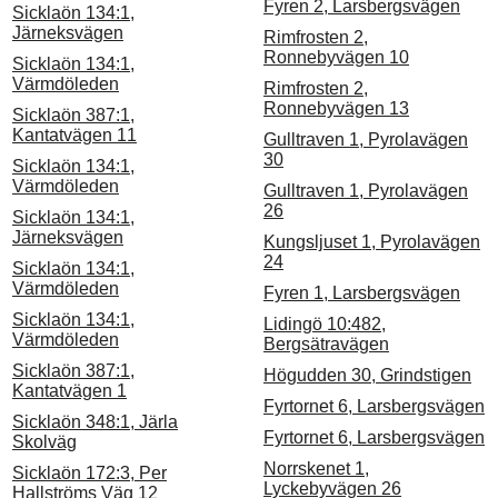
Fyren 2, Larsbergsvägen
Sicklaön 134:1,
Järneksvägen
Rimfrosten 2,
Ronnebyvägen 10
Sicklaön 134:1,
Värmdöleden
Rimfrosten 2,
Ronnebyvägen 13
Sicklaön 387:1,
Kantatvägen 11
Gulltraven 1, Pyrolavägen
30
Sicklaön 134:1,
Värmdöleden
Gulltraven 1, Pyrolavägen
26
Sicklaön 134:1,
Järneksvägen
Kungsljuset 1, Pyrolavägen
24
Sicklaön 134:1,
Värmdöleden
Fyren 1, Larsbergsvägen
Sicklaön 134:1,
Lidingö 10:482,
Värmdöleden
Bergsätravägen
Sicklaön 387:1,
Högudden 30, Grindstigen
Kantatvägen 1
Fyrtornet 6, Larsbergsvägen
Sicklaön 348:1, Järla
Fyrtornet 6, Larsbergsvägen
Skolväg
Norrskenet 1,
Sicklaön 172:3, Per
Lyckebyvägen 26
Hallströms Väg 12