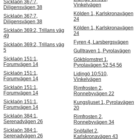
Sicklaön 367:7,
Vinkelvägen
Diligensvägen 38
Kölden 1, Karlskronavägen
Sicklaön 367:7,
24
Diligensvägen 38
Kölden 1, Karlskronavägen
Sicklaön 369:2, Trillans väg
24
49
Fyren 4, Larsbergsvägen
Sicklaön 369:2, Trillans väg
5
Gulltraven 1, Pyrolavägen
Sicklaön 151:1,
Gökblomstret 1,
Forumvägen 14
Pyrolavägen 52,54,56
Sicklaön 151:1,
Lidingö 10:510,
Forumvägen 14
Vinkelvägen
Sicklaön 151:1,
Rimfrosten 2,
Forumvägen 14
Ronnebyvägen 22
Sicklaön 151:1,
Kungsljuset 1, Pyrolavägen
Forumvägen 14
20
Sicklaön 384:1,
Rimfrosten 2,
Serenadvägen 26
Ronnebyvägen 34
Sicklaön 384:1,
Snöfallet 2,
Serenadvägen 26
Karlskronavägen 43