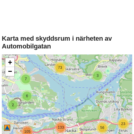
Karta med skyddsrum i närheten av
Automobilgatan
+
73
−
3
7
6
2
23
133
56
105