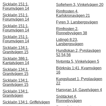
Sicklaön 151:1,
Sofiehem 3, Vinkelvägen 20
Forumvägen 14
Rimfrosten 4,
Sicklaön 151:1,
Karlskronavägen 21
Forumvägen 14
Fyren 3, Larsbergsvägen
Sicklaön 151:1,
Rimfrosten 2,
Forumvägen 14
Ronnebyvägen 38
Sicklaön 151:1,
Lidingö 8:23,
Forumvägen 14
Larsbergsvägen
Sicklaön 134:1,
Hundlokan 2, Pyrolavägen
Granitvägen 15
52,54,56
Sicklaön 386:1,
Nytomta 5, Vinkelvägen 5
Kantatvägen 14
Björknäs 1:41, Kvarnvägen
Sicklaön 134:1,
16
Granitvägen 15
Kungsljuset 1, Pyrolavägen
Sicklaön 134:1,
22
Granitvägen 15
Harsyran 14, Gavelvägen 4
Sicklaön 134:1,
Granitvägen
Snötäcket 4,
Ronnebyvägen
Sicklaön 134:1, Griffelvägen