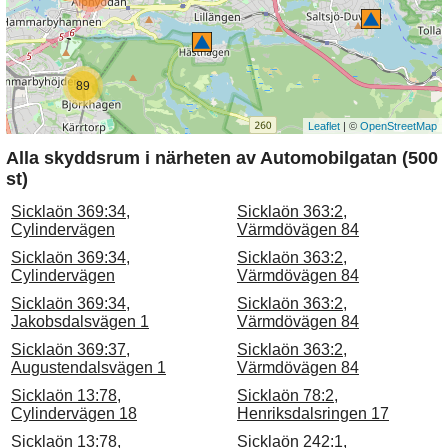
89
Leaflet
| ©
OpenStreetMap
Alla skyddsrum i närheten av Automobilgatan (500
st)
Sicklaön 369:34,
Sicklaön 363:2,
Cylindervägen
Värmdövägen 84
Sicklaön 369:34,
Sicklaön 363:2,
Cylindervägen
Värmdövägen 84
Sicklaön 369:34,
Sicklaön 363:2,
Jakobsdalsvägen 1
Värmdövägen 84
Sicklaön 369:37,
Sicklaön 363:2,
Augustendalsvägen 1
Värmdövägen 84
Sicklaön 13:78,
Sicklaön 78:2,
Cylindervägen 18
Henriksdalsringen 17
Sicklaön 13:78,
Sicklaön 242:1,