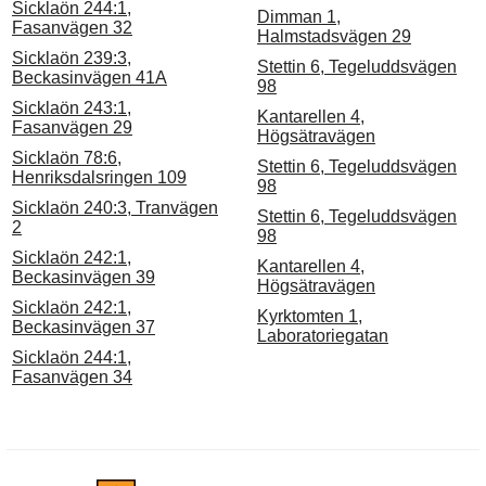
Sicklaön 244:1,
Dimman 1,
Fasanvägen 32
Halmstadsvägen 29
Sicklaön 239:3,
Stettin 6, Tegeluddsvägen
Beckasinvägen 41A
98
Sicklaön 243:1,
Kantarellen 4,
Fasanvägen 29
Högsätravägen
Sicklaön 78:6,
Stettin 6, Tegeluddsvägen
Henriksdalsringen 109
98
Sicklaön 240:3, Tranvägen
Stettin 6, Tegeluddsvägen
2
98
Sicklaön 242:1,
Kantarellen 4,
Beckasinvägen 39
Högsätravägen
Sicklaön 242:1,
Kyrktomten 1,
Beckasinvägen 37
Laboratoriegatan
Sicklaön 244:1,
Fasanvägen 34