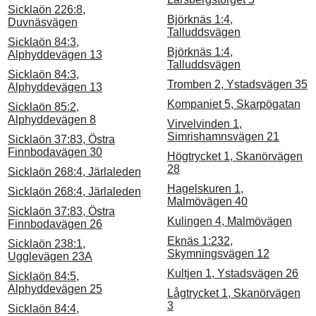
Sicklaön 226:8,
Björknäs 1:4,
Duvnäsvägen
Talluddsvägen
Sicklaön 84:3,
Björknäs 1:4,
Alphyddevägen 13
Talluddsvägen
Sicklaön 84:3,
Tromben 2, Ystadsvägen 35
Alphyddevägen 13
Kompaniet 5, Skarpögatan
Sicklaön 85:2,
Alphyddevägen 8
Virvelvinden 1,
Simrishamnsvägen 21
Sicklaön 37:83, Östra
Finnbodavägen 30
Högtrycket 1, Skanörvägen
28
Sicklaön 268:4, Järlaleden
Hagelskuren 1,
Sicklaön 268:4, Järlaleden
Malmövägen 40
Sicklaön 37:83, Östra
Kulingen 4, Malmövägen
Finnbodavägen 26
Eknäs 1:232,
Sicklaön 238:1,
Skymningsvägen 12
Ugglevägen 23A
Kultjen 1, Ystadsvägen 26
Sicklaön 84:5,
Alphyddevägen 25
Lågtrycket 1, Skanörvägen
3
Sicklaön 84:4,