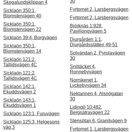
30
Skogalundsklippan 4
Fyrtornet 2, Larsbergsvägen
Sicklaön 350:1,
Blomstervägen 40
Fyrtornet 2, Larsbergsvägen
Sicklaön 350:1,
Björknäs 1:928,
Blomstervägen 22
Paviljongvägen 5
Sicklaön 39:4, Borgvägen
Djurgården 1:1,
Djurgårdsslätten 49-51
Sicklaön 350:1,
Blomstervägen 14
Solvändan 2, Pyrolavägen
30
Sicklaön 121:2,
Tallidsvägen 4C
Snötäcket 4,
Ronnebyvägen
Sicklaön 121:2,
Tallidsvägen 4C
Norrskenet 1,
Lyckebyvägen 34
Sicklaön 142:1,
Ekuddsvägen 2
Nektarinen 4, Alsnögatan
30
Sicklaön 143:1,
Ekuddsvägen 1
Lidingö 10:482,
Bergsätravägen 22
Sicklaön 123:1, Furuvägen
Stensötan 6, Granitvägen 9
Sicklaön 125:3, Helgesons
väg 3
Fyrtornet 1, Larsbergsvägen