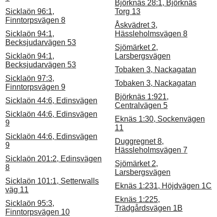
Björknäs 28:1, Björknäs
Sicklaön 96:1,
Torg 13
Finntorpsvägen 8
Åskvädret 3,
Sicklaön 94:1,
Hässleholmsvägen 8
Becksjudarvägen 53
Sjömärket 2,
Sicklaön 94:1,
Larsbergsvägen
Becksjudarvägen 53
Tobaken 3, Nackagatan
Sicklaön 97:3,
Tobaken 3, Nackagatan
Finntorpsvägen 9
Björknäs 1:921,
Sicklaön 44:6, Edinsvägen
Centralvägen 5
Sicklaön 44:6, Edinsvägen
Eknäs 1:30, Sockenvägen
9
11
Sicklaön 44:6, Edinsvägen
Duggregnet 8,
9
Hässleholmsvägen 7
Sicklaön 201:2, Edinsvägen
Sjömärket 2,
8
Larsbergsvägen
Sicklaön 101:1, Setterwalls
Eknäs 1:231, Höjdvägen 1C
väg 11
Eknäs 1:225,
Sicklaön 95:3,
Trädgårdsvägen 1B
Finntorpsvägen 10