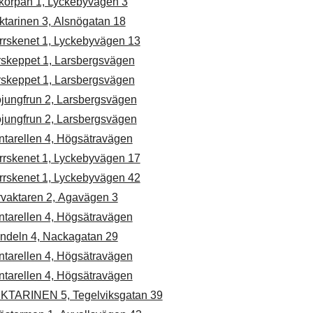
skorpan 1, Lyckebyvägen 3
ktarinen 3, Alsnögatan 18
rrskenet 1, Lyckebyvägen 13
rskeppet 1, Larsbergsvägen
rskeppet 1, Larsbergsvägen
öjungfrun 2, Larsbergsvägen
öjungfrun 2, Larsbergsvägen
ntarellen 4, Högsätravägen
rrskenet 1, Lyckebyvägen 17
rrskenet 1, Lyckebyvägen 42
rvaktaren 2, Agavägen 3
ntarellen 4, Högsätravägen
ndeln 4, Nackagatan 29
ntarellen 4, Högsätravägen
ntarellen 4, Högsätravägen
KTARINEN 5, Tegelviksgatan 39