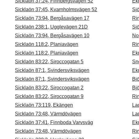
Sicklaön 37:24, Finnbergsvägen 52
Ek
Sicklaön 37:45, Kvarnholmsvägen 52
Sj
Sicklaön 73:94, Bergåsavägen 17
Ri
Sicklaön 238:1, Ugglevägen 21D
Sj
Sicklaön 73:94, Bergåsavägen 10
No
Sicklaön 118:2, Planiavägen
Ri
Sicklaön 118:2, Planiavägen
Ek
Sicklaön 83:22, Siroccogatan 5
Snö
Sicklaön 87:1, Svindersviksvägen
Ek
Sicklaön 87:1, Svindersviksvägen
Bjö
Sicklaön 83:22, Siroccogatan 2
Bjö
Sicklaön 83:22, Siroccogatan 9
Ri
Sicklaön 73:119, Ekängen
La
Sicklaön 73:48, Värmdövägen
La
Sicklaön 37:41, Finnboda Varvsväg
Ek
Sicklaön 73:48, Värmdövägen
Ri