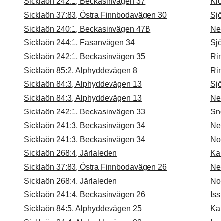
Sicklaön 242:1, Beckasinvägen 37
Klo
Sicklaön 37:83, Östra Finnbodavägen 30
Sj
Sicklaön 240:1, Beckasinvägen 47B
Ne
Sicklaön 244:1, Fasanvägen 34
Sj
Sicklaön 242:1, Beckasinvägen 35
Ri
Sicklaön 85:2, Alphyddevägen 8
Ri
Sicklaön 84:3, Alphyddevägen 13
Sj
Sicklaön 84:3, Alphyddevägen 13
Ne
Sicklaön 242:1, Beckasinvägen 33
Sn
Sicklaön 241:3, Beckasinvägen 34
Ne
Sicklaön 241:3, Beckasinvägen 34
No
Sicklaön 268:4, Järlaleden
Ka
Sicklaön 37:83, Östra Finnbodavägen 26
Ne
Sicklaön 268:4, Järlaleden
No
Sicklaön 241:4, Beckasinvägen 26
Is
Sicklaön 84:5, Alphyddevägen 25
Ka