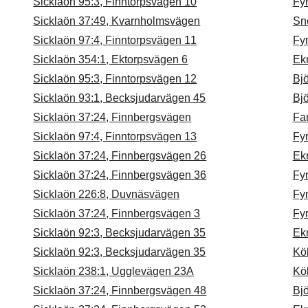
Sicklaön 95:3, Finntorpsvägen 10
Fy
Sicklaön 37:49, Kvarnholmsvägen
Snö
Sicklaön 97:4, Finntorpsvägen 11
Fy
Sicklaön 354:1, Ektorpsvägen 6
Ek
Sicklaön 95:3, Finntorpsvägen 12
Bj
Sicklaön 93:1, Becksjudarvägen 45
Bj
Sicklaön 37:24, Finnbergsvägen
Fa
Sicklaön 97:4, Finntorpsvägen 13
Fy
Sicklaön 37:24, Finnbergsvägen 26
Ek
Sicklaön 37:24, Finnbergsvägen 36
Fy
Sicklaön 226:8, Duvnäsvägen
Fyr
Sicklaön 37:24, Finnbergsvägen 3
Fyr
Sicklaön 92:3, Becksjudarvägen 35
Ek
Sicklaön 92:3, Becksjudarvägen 35
Kö
Sicklaön 238:1, Ugglevägen 23A
Kö
Sicklaön 37:24, Finnbergsvägen 48
Bj