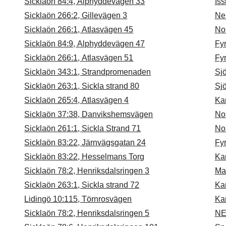
Sicklaön 84:4, Alphyddevägen 33
Is
Sicklaön 266:2, Gillevägen 3
Ne
Sicklaön 266:1, Atlasvägen 45
No
Sicklaön 84:9, Alphyddevägen 47
Fy
Sicklaön 266:1, Atlasvägen 51
Fy
Sicklaön 343:1, Strandpromenaden
Sj
Sicklaön 263:1, Sickla strand 80
Sj
Sicklaön 265:4, Atlasvägen 4
Ka
Sicklaön 37:38, Danvikshemsvägen
No
Sicklaön 261:1, Sickla Strand 71
No
Sicklaön 83:22, Järnvägsgatan 24
Fy
Sicklaön 83:22, Hesselmans Torg
Ka
Sicklaön 78:2, Henriksdalsringen 3
Ma
Sicklaön 263:1, Sickla strand 72
Ka
Lidingö 10:115, Törnrosvägen
Ka
Sicklaön 78:2, Henriksdalsringen 5
NE