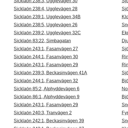
Sicklaön 238:3, Ugglevägen 30
Sj
Sicklaön 238:4, Ugglevägen 28
Sj
Sicklaön 239:1, Ugglevägen 34B
Kl
Sicklaön 238:5, Ugglevägen 26
Sn
Sicklaön 239:2, Ugglevägen 32C
Ek
Sicklaön 83:22, Simbagatan
Dju
Sicklaön 243:1, Fasanvägen 27
Sj
Sicklaön 244:1, Fasanvägen 30
Ri
Sicklaön 243:1, Fasanvägen 29
Ri
Sicklaön 239:3, Beckasinvägen 41A
Sj
Sicklaön 244:1, Fasanvägen 32
Bj
Sicklaön 85:2, Alphyddevägen 6
No
Sicklaön 86:1, Alphyddevägen 9
Bj
Sicklaön 243:1, Fasanvägen 29
Sn
Sicklaön 240:3, Tranvägen 2
Fy
Sicklaön 242:1, Beckasinvägen 39
Sn