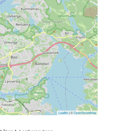
Leaflet
| ©
OpenStreetMap