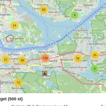
93
4
14
25
130
56
21
80
4
72
get (500 st)