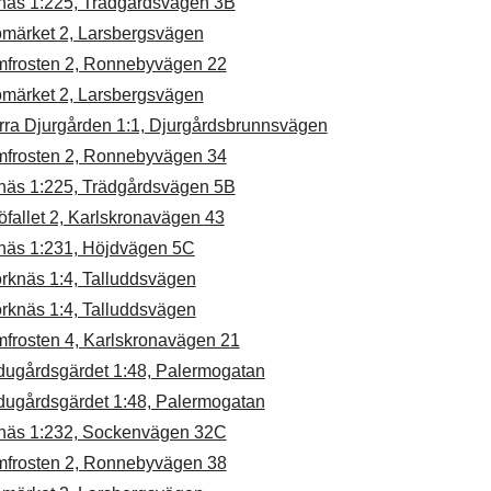
näs 1:225, Trädgårdsvägen 3B
ömärket 2, Larsbergsvägen
mfrosten 2, Ronnebyvägen 22
ömärket 2, Larsbergsvägen
rra Djurgården 1:1, Djurgårdsbrunnsvägen
mfrosten 2, Ronnebyvägen 34
näs 1:225, Trädgårdsvägen 5B
fallet 2, Karlskronavägen 43
näs 1:231, Höjdvägen 5C
rknäs 1:4, Talluddsvägen
rknäs 1:4, Talluddsvägen
mfrosten 4, Karlskronavägen 21
dugårdsgärdet 1:48, Palermogatan
dugårdsgärdet 1:48, Palermogatan
näs 1:232, Sockenvägen 32C
mfrosten 2, Ronnebyvägen 38