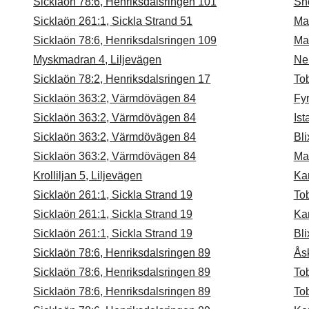
Sicklaön 78:6, Henriksdalsringen 101
Sn
Sicklaön 261:1, Sickla Strand 51
Ma
Sicklaön 78:6, Henriksdalsringen 109
Ma
Myskmadran 4, Liljevägen
Nek
Sicklaön 78:2, Henriksdalsringen 17
To
Sicklaön 363:2, Värmdövägen 84
Fyr
Sicklaön 363:2, Värmdövägen 84
Ist
Sicklaön 363:2, Värmdövägen 84
Bl
Sicklaön 363:2, Värmdövägen 84
Ma
Krolliljan 5, Liljevägen
Ka
Sicklaön 261:1, Sickla Strand 19
To
Sicklaön 261:1, Sickla Strand 19
Ka
Sicklaön 261:1, Sickla Strand 19
Bl
Sicklaön 78:6, Henriksdalsringen 89
Ås
Sicklaön 78:6, Henriksdalsringen 89
To
Sicklaön 78:6, Henriksdalsringen 89
To