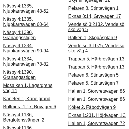
Skymningsvägen 12
Näsby 4:1335,
Pelaren 8, Stintavägen 1
Njupkärrsvägen 48-52
Eknäs 8:14, Grytvägen 17
Näsby 4:1335,
Njupkärrsvägen 60-64
Vendelsö 3:2132, Vendelsö
skolväg 5
Näsby 4:1390,
Granängsstigen
Balken 1, Skogåsplan 9
Näsby 4:1334,
Vendelsö 3:1075, Vendelsö
Njupkärrsvägen 90-94
skolväg 4
Näsby 4:1334,
Trappan 5, Härbrevägen 13
Njupkärrsvägen 78-82
Trappan 5, Härbrevägen 13
Näsby 4:1390,
Pelaren 6, Stintavägen 5
Granängsstigen
Pelaren 5, Stintavägen 7
Mosaiken 1, Lagergrens
väg 14
Hallen 1, Storvretsvägen 86
Kanelen 1, Kanelgränd
Hallen 1, Storvretsvägen 86
Bollmora 1:17, Bovägen 6
Köket 2, Fäbodvägen 9
Näsby 4:1136,
Eknäs 1:231, Höjdvägen 1C
Bergfotensvängen 2
Hallen 1, Storvretsvägen 72
Näsby 4:1136,