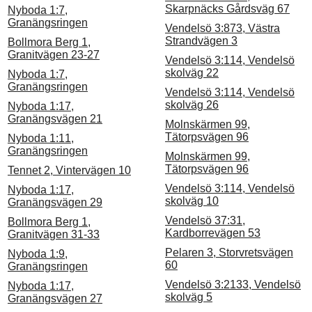
Skarpnäcks Gårdsväg 67
Nyboda 1:7,
Granängsringen
Vendelsö 3:873, Västra
Strandvägen 3
Bollmora Berg 1,
Granitvägen 23-27
Vendelsö 3:114, Vendelsö
skolväg 22
Nyboda 1:7,
Granängsringen
Vendelsö 3:114, Vendelsö
skolväg 26
Nyboda 1:17,
Granängsvägen 21
Molnskärmen 99,
Tätorpsvägen 96
Nyboda 1:11,
Granängsringen
Molnskärmen 99,
Tätorpsvägen 96
Tennet 2, Vintervägen 10
Vendelsö 3:114, Vendelsö
Nyboda 1:17,
skolväg 10
Granängsvägen 29
Vendelsö 37:31,
Bollmora Berg 1,
Kardborrevägen 53
Granitvägen 31-33
Pelaren 3, Storvretsvägen
Nyboda 1:9,
60
Granängsringen
Vendelsö 3:2133, Vendelsö
Nyboda 1:17,
skolväg 5
Granängsvägen 27