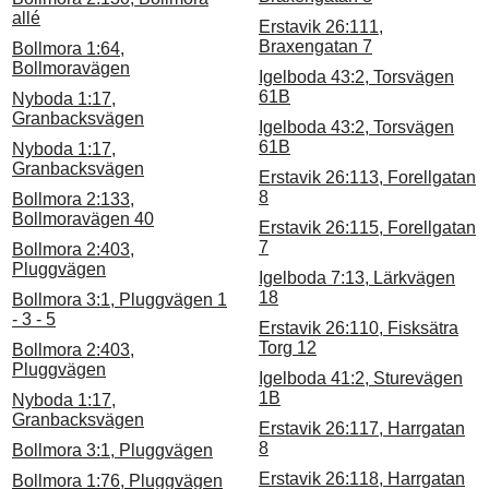
allé
Erstavik 26:111,
Braxengatan 7
Bollmora 1:64,
Bollmoravägen
Igelboda 43:2, Torsvägen
61B
Nyboda 1:17,
Granbacksvägen
Igelboda 43:2, Torsvägen
61B
Nyboda 1:17,
Granbacksvägen
Erstavik 26:113, Forellgatan
8
Bollmora 2:133,
Bollmoravägen 40
Erstavik 26:115, Forellgatan
7
Bollmora 2:403,
Pluggvägen
Igelboda 7:13, Lärkvägen
18
Bollmora 3:1, Pluggvägen 1
- 3 - 5
Erstavik 26:110, Fisksätra
Torg 12
Bollmora 2:403,
Pluggvägen
Igelboda 41:2, Sturevägen
1B
Nyboda 1:17,
Granbacksvägen
Erstavik 26:117, Harrgatan
8
Bollmora 3:1, Pluggvägen
Erstavik 26:118, Harrgatan
Bollmora 1:76, Pluggvägen