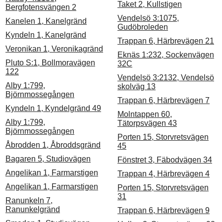
Taket 2, Kullstigen
Bergfotensvängen 2
Vendelsö 3:1075,
Kanelen 1, Kanelgränd
Gudöbroleden
Kyndeln 1, Kanelgränd
Trappan 6, Härbrevägen 21
Veronikan 1, Veronikagränd
Eknäs 1:232, Sockenvägen
Pluto S:1, Bollmoravägen
32C
122
Vendelsö 3:2132, Vendelsö
Alby 1:799,
skolväg 13
Björnmossegången
Trappan 6, Härbrevägen 7
Kyndeln 1, Kyndelgränd 49
Molntappen 60,
Alby 1:799,
Tätorpsvägen 43
Björnmossegången
Porten 15, Storvretsvägen
Åbrodden 1, Åbroddsgränd
45
Bagaren 5, Studiovägen
Fönstret 3, Fäbodvägen 34
Angelikan 1, Farmarstigen
Trappan 4, Härbrevägen 4
Angelikan 1, Farmarstigen
Porten 15, Storvretsvägen
31
Ranunkeln 7,
Ranunkelgränd
Trappan 6, Härbrevägen 9