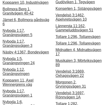
Gudöviken 1, Tegvägen
Kopparen 10, Industrivägen
Konserten 1, Sjöängsvägen
Bollmora Berg 1,
Granitvägen 40-42
Vendelsö 3:1462,
Apelvretsvägen 10
Järnet 6, Bollmora gårdsväg
6
Lännersta 11:162,
Gammeluddsvägen 51
Nyboda 1:17,
Granängsvägen 5
Tollare 1:296, Tollarevägen
Nyboda 1:17,
Tollare 1:296, Tollarevägen
Granängsvägen 3
Midnatten 4, Midnattsvägen
Näsby 4:1367, Bondevägen
17
Nyboda 1:5,
Musikalen 3, Mörtviksvägen
Granängsringen 24
89
Nyboda 1:12,
Vendelsö 3:1669,
Granängsringen
Oxhagsvägen 22
Kopparen 11, Axel
Morgonen 2,
Wennergrens väg
Gryningsvägen 31
Nyboda 1:17,
Vendelsö 3:1697,
Granängsvägen 1
Rönnvägen 1A
Nyboda 1:6,
Tollare 1:282,