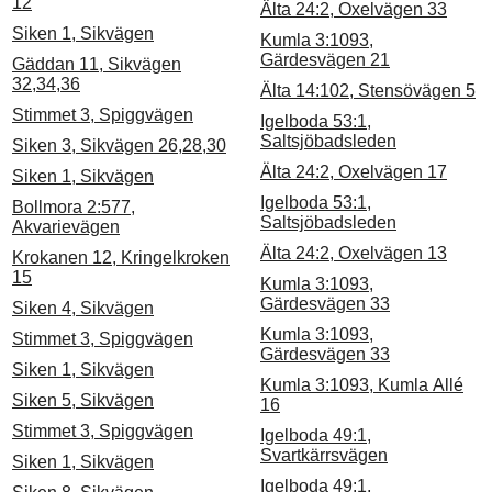
12
Älta 24:2, Oxelvägen 33
Siken 1, Sikvägen
Kumla 3:1093,
Gärdesvägen 21
Gäddan 11, Sikvägen
32,34,36
Älta 14:102, Stensövägen 5
Stimmet 3, Spiggvägen
Igelboda 53:1,
Saltsjöbadsleden
Siken 3, Sikvägen 26,28,30
Älta 24:2, Oxelvägen 17
Siken 1, Sikvägen
Igelboda 53:1,
Bollmora 2:577,
Saltsjöbadsleden
Akvarievägen
Älta 24:2, Oxelvägen 13
Krokanen 12, Kringelkroken
15
Kumla 3:1093,
Gärdesvägen 33
Siken 4, Sikvägen
Kumla 3:1093,
Stimmet 3, Spiggvägen
Gärdesvägen 33
Siken 1, Sikvägen
Kumla 3:1093, Kumla Allé
Siken 5, Sikvägen
16
Stimmet 3, Spiggvägen
Igelboda 49:1,
Svartkärrsvägen
Siken 1, Sikvägen
Igelboda 49:1,