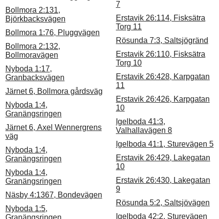
7
Bollmora 2:131,
Erstavik 26:114, Fisksätra
Björkbacksvägen
Torg 11
Bollmora 1:76, Pluggvägen
Rösunda 7:3, Saltsjögränd
Bollmora 2:132,
Erstavik 26:110, Fisksätra
Bollmoravägen
Torg 10
Nyboda 1:17,
Erstavik 26:428, Karpgatan
Granbacksvägen
11
Järnet 6, Bollmora gårdsväg
Erstavik 26:426, Karpgatan
Nyboda 1:4,
10
Granängsringen
Igelboda 41:3,
Järnet 6, Axel Wennergrens
Valhallavägen 8
väg
Igelboda 41:1, Sturevägen 5
Nyboda 1:4,
Erstavik 26:429, Lakegatan
Granängsringen
10
Nyboda 1:4,
Erstavik 26:430, Lakegatan
Granängsringen
9
Näsby 4:1367, Bondevägen
Rösunda 5:2, Saltsjövägen
Nyboda 1:5,
Igelboda 42:2, Sturevägen
Granängsringen