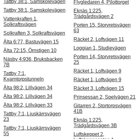
Tattby 38:1, Samskolevägen
Flygledaren 4, Pilottorget
Tattby 38:1, Samskolevägen
Eknäs 1:225,
Trädgårdsvägen 2
Vattenkraften 1,
Solkraftsvägen
Porten 15, Storvretsvägen
63
Solkraften 3, Solkraftsvägen
Räcket 2, Loftvägen 11
Älta 6:77, Bastuvägen 15
Loggian 1, Studievägen
Älta 72:15, Örnstigen 10
Porten 14, Storvretsvägen
Näsby 4:936, Bruksbacken
25
7B
Räcket 1, Loftvägen 9
Tattby 7:1,
Kvarntorpstunneln
Räcket 1, Loftvägen 9
Älta 98:2, Lillvägen 34
Räcket 3, Loftvägen 15
Älta 98:2, Lillvägen 34
Prinsessan 2, Spelvägen 21
Älta 98:2, Lillvägen 33
Gitarren 2, Stortorpsvägen
41B
Tattby 7:1, Ljuskärrsvägen
23
Eknäs 1:225,
Trädgårdsvägen 3B
Tattby 7:1, Ljuskärrsvägen
55
Luftskeppet 2,