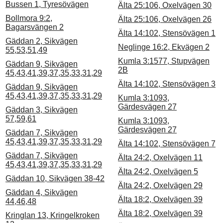
Bussen 1, Tyresövägen
Älta 25:106, Oxelvägen 30
Bollmora 9:2,
Älta 25:106, Oxelvägen 26
Bagarsvängen 2
Älta 14:102, Stensövägen 1
Gäddan 2, Sikvägen
Neglinge 16:2, Ekvägen 2
55,53,51,49
Kumla 3:1577, Stupvägen
Gäddan 9, Sikvägen
2B
45,43,41,39,37,35,33,31,29
Älta 14:102, Stensövägen 3
Gäddan 9, Sikvägen
45,43,41,39,37,35,33,31,29
Kumla 3:1093,
Gärdesvägen 27
Gäddan 3, Sikvägen
57,59,61
Kumla 3:1093,
Gärdesvägen 27
Gäddan 7, Sikvägen
45,43,41,39,37,35,33,31,29
Älta 14:102, Stensövägen 7
Gäddan 7, Sikvägen
Älta 24:2, Oxelvägen 11
45,43,41,39,37,35,33,31,29
Älta 24:2, Oxelvägen 5
Gäddan 10, Sikvägen 38-42
Älta 24:2, Oxelvägen 29
Gäddan 4, Sikvägen
Älta 18:2, Oxelvägen 39
44,46,48
Älta 18:2, Oxelvägen 39
Kringlan 13, Kringelkroken