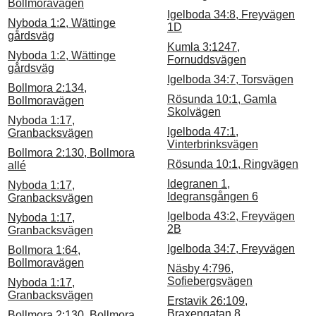
Bollmoravägen
Igelboda 34:8, Freyvägen
Nyboda 1:2, Wättinge
1D
gårdsväg
Kumla 3:1247,
Nyboda 1:2, Wättinge
Fornuddsvägen
gårdsväg
Igelboda 34:7, Torsvägen
Bollmora 2:134,
Rösunda 10:1, Gamla
Bollmoravägen
Skolvägen
Nyboda 1:17,
Igelboda 47:1,
Granbacksvägen
Vinterbrinksvägen
Bollmora 2:130, Bollmora
Rösunda 10:1, Ringvägen
allé
Idegranen 1,
Nyboda 1:17,
Idegransgången 6
Granbacksvägen
Igelboda 43:2, Freyvägen
Nyboda 1:17,
2B
Granbacksvägen
Igelboda 34:7, Freyvägen
Bollmora 1:64,
Bollmoravägen
Näsby 4:796,
Sofiebergsvägen
Nyboda 1:17,
Granbacksvägen
Erstavik 26:109,
Braxengatan 8
Bollmora 2:130, Bollmora