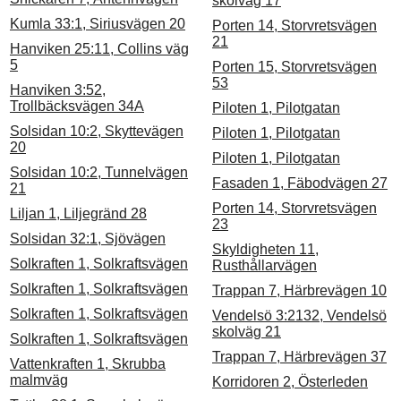
skolväg 17
Kumla 33:1, Siriusvägen 20
Porten 14, Storvretsvägen
21
Hanviken 25:11, Collins väg
5
Porten 15, Storvretsvägen
53
Hanviken 3:52,
Trollbäcksvägen 34A
Piloten 1, Pilotgatan
Solsidan 10:2, Skyttevägen
Piloten 1, Pilotgatan
20
Piloten 1, Pilotgatan
Solsidan 10:2, Tunnelvägen
Fasaden 1, Fäbodvägen 27
21
Porten 14, Storvretsvägen
Liljan 1, Liljegränd 28
23
Solsidan 32:1, Sjövägen
Skyldigheten 11,
Solkraften 1, Solkraftsvägen
Rusthållarvägen
Solkraften 1, Solkraftsvägen
Trappan 7, Härbrevägen 10
Solkraften 1, Solkraftsvägen
Vendelsö 3:2132, Vendelsö
skolväg 21
Solkraften 1, Solkraftsvägen
Trappan 7, Härbrevägen 37
Vattenkraften 1, Skrubba
malmväg
Korridoren 2, Österleden