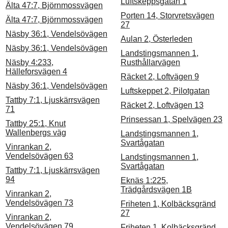
Luftskeppsgatan 1
Älta 47:7, Björnmossvägen
Porten 14, Storvretsvägen
Älta 47:7, Björnmossvägen
27
Näsby 36:1, Vendelsövägen
Aulan 2, Österleden
Näsby 36:1, Vendelsövägen
Landstingsmannen 1,
Näsby 4:233,
Rusthållarvägen
Hälleforsvägen 4
Räcket 2, Loftvägen 9
Näsby 36:1, Vendelsövägen
Luftskeppet 2, Pilotgatan
Tattby 7:1, Ljuskärrsvägen
Räcket 2, Loftvägen 13
71
Prinsessan 1, Spelvägen 23
Tattby 25:1, Knut
Wallenbergs väg
Landstingsmannen 1,
Svartågatan
Vinrankan 2,
Vendelsövägen 63
Landstingsmannen 1,
Svartågatan
Tattby 7:1, Ljuskärrsvägen
94
Eknäs 1:225,
Trädgårdsvägen 1B
Vinrankan 2,
Vendelsövägen 73
Friheten 1, Kolbäcksgränd
27
Vinrankan 2,
Vendelsövägen 79
Friheten 1, Kolbäcksgränd