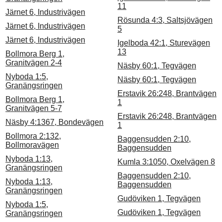
11
Järnet 6, Industrivägen
Rösunda 4:3, Saltsjövägen
Järnet 6, Industrivägen
5
Järnet 6, Industrivägen
Igelboda 42:1, Sturevägen
13
Bollmora Berg 1,
Granitvägen 2-4
Näsby 60:1, Tegvägen
Nyboda 1:5,
Näsby 60:1, Tegvägen
Granängsringen
Erstavik 26:248, Brantvägen
Bollmora Berg 1,
1
Granitvägen 5-7
Erstavik 26:248, Brantvägen
Näsby 4:1367, Bondevägen
1
Bollmora 2:132,
Baggensudden 2:10,
Bollmoravägen
Baggensudden
Nyboda 1:13,
Kumla 3:1050, Oxelvägen 8
Granängsringen
Baggensudden 2:10,
Nyboda 1:13,
Baggensudden
Granängsringen
Gudöviken 1, Tegvägen
Nyboda 1:5,
Gudöviken 1, Tegvägen
Granängsringen