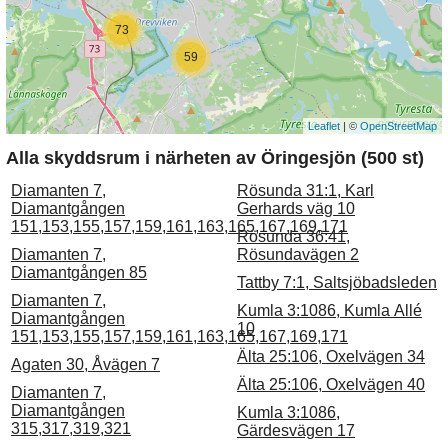
73
59
Leaflet
| ©
OpenStreetMap
Alla skyddsrum i närheten av Öringesjön (500 st)
Diamanten 7,
Rösunda 31:1, Karl
Diamantgången
Gerhards väg 10
151,153,155,157,159,161,163,165,167,169,171
Rösunda 36:41,
Diamanten 7,
Rösundavägen 2
Diamantgången 85
Tattby 7:1, Saltsjöbadsleden
Diamanten 7,
Kumla 3:1086, Kumla Allé
Diamantgången
10
151,153,155,157,159,161,163,165,167,169,171
Älta 25:106, Oxelvägen 34
Agaten 30, Åvägen 7
Älta 25:106, Oxelvägen 40
Diamanten 7,
Diamantgången
Kumla 3:1086,
315,317,319,321
Gärdesvägen 17