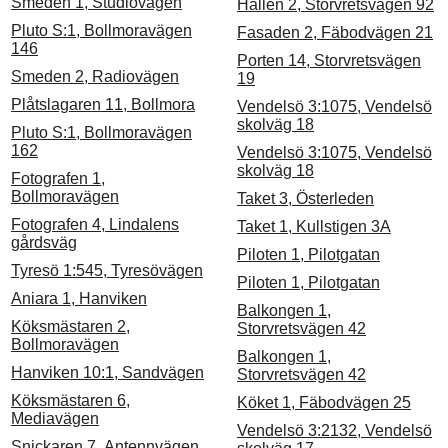
Smeden 1, Studiovägen
Hallen 2, Storvretsvägen 92
Pluto S:1, Bollmoravägen
Fasaden 2, Fäbodvägen 21
146
Porten 14, Storvretsvägen
Smeden 2, Radiovägen
19
Plåtslagaren 11, Bollmora
Vendelsö 3:1075, Vendelsö
skolväg 18
Pluto S:1, Bollmoravägen
162
Vendelsö 3:1075, Vendelsö
skolväg 18
Fotografen 1,
Bollmoravägen
Taket 3, Österleden
Fotografen 4, Lindalens
Taket 1, Kullstigen 3A
gårdsväg
Piloten 1, Pilotgatan
Tyresö 1:545, Tyresövägen
Piloten 1, Pilotgatan
Aniara 1, Hanviken
Balkongen 1,
Köksmästaren 2,
Storvretsvägen 42
Bollmoravägen
Balkongen 1,
Hanviken 10:1, Sandvägen
Storvretsvägen 42
Köksmästaren 6,
Köket 1, Fäbodvägen 25
Mediavägen
Vendelsö 3:2132, Vendelsö
Snickaren 7, Antennvägen