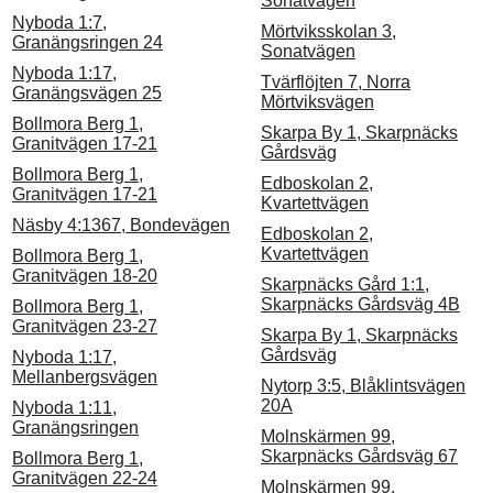
Sonatvägen
Nyboda 1:7,
Mörtviksskolan 3,
Granängsringen 24
Sonatvägen
Nyboda 1:17,
Tvärflöjten 7, Norra
Granängsvägen 25
Mörtviksvägen
Bollmora Berg 1,
Skarpa By 1, Skarpnäcks
Granitvägen 17-21
Gårdsväg
Bollmora Berg 1,
Edboskolan 2,
Granitvägen 17-21
Kvartettvägen
Näsby 4:1367, Bondevägen
Edboskolan 2,
Kvartettvägen
Bollmora Berg 1,
Granitvägen 18-20
Skarpnäcks Gård 1:1,
Skarpnäcks Gårdsväg 4B
Bollmora Berg 1,
Granitvägen 23-27
Skarpa By 1, Skarpnäcks
Gårdsväg
Nyboda 1:17,
Mellanbergsvägen
Nytorp 3:5, Blåklintsvägen
20A
Nyboda 1:11,
Granängsringen
Molnskärmen 99,
Skarpnäcks Gårdsväg 67
Bollmora Berg 1,
Granitvägen 22-24
Molnskärmen 99,