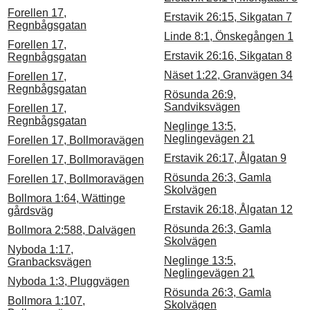
Forellen 17,
Erstavik 26:15, Sikgatan 7
Regnbågsgatan
Linde 8:1, Önskegången 1
Forellen 17,
Erstavik 26:16, Sikgatan 8
Regnbågsgatan
Näset 1:22, Granvägen 34
Forellen 17,
Regnbågsgatan
Rösunda 26:9,
Sandviksvägen
Forellen 17,
Regnbågsgatan
Neglinge 13:5,
Neglingevägen 21
Forellen 17, Bollmoravägen
Erstavik 26:17, Ålgatan 9
Forellen 17, Bollmoravägen
Rösunda 26:3, Gamla
Forellen 17, Bollmoravägen
Skolvägen
Bollmora 1:64, Wättinge
Erstavik 26:18, Ålgatan 12
gårdsväg
Rösunda 26:3, Gamla
Bollmora 2:588, Dalvägen
Skolvägen
Nyboda 1:17,
Neglinge 13:5,
Granbacksvägen
Neglingevägen 21
Nyboda 1:3, Pluggvägen
Rösunda 26:3, Gamla
Bollmora 1:107,
Skolvägen