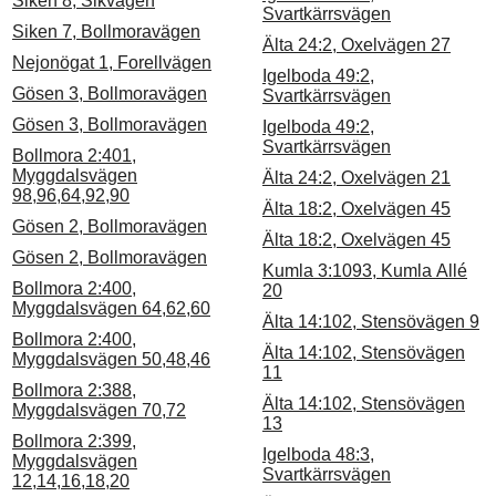
Siken 8, Sikvägen
Svartkärrsvägen
Siken 7, Bollmoravägen
Älta 24:2, Oxelvägen 27
Nejonögat 1, Forellvägen
Igelboda 49:2,
Gösen 3, Bollmoravägen
Svartkärrsvägen
Gösen 3, Bollmoravägen
Igelboda 49:2,
Svartkärrsvägen
Bollmora 2:401,
Myggdalsvägen
Älta 24:2, Oxelvägen 21
98,96,64,92,90
Älta 18:2, Oxelvägen 45
Gösen 2, Bollmoravägen
Älta 18:2, Oxelvägen 45
Gösen 2, Bollmoravägen
Kumla 3:1093, Kumla Allé
Bollmora 2:400,
20
Myggdalsvägen 64,62,60
Älta 14:102, Stensövägen 9
Bollmora 2:400,
Älta 14:102, Stensövägen
Myggdalsvägen 50,48,46
11
Bollmora 2:388,
Älta 14:102, Stensövägen
Myggdalsvägen 70,72
13
Bollmora 2:399,
Igelboda 48:3,
Myggdalsvägen
Svartkärrsvägen
12,14,16,18,20