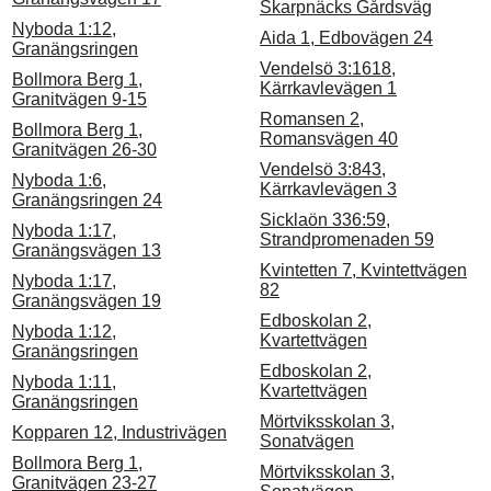
Skarpnäcks Gårdsväg
Nyboda 1:12,
Aida 1, Edbovägen 24
Granängsringen
Vendelsö 3:1618,
Bollmora Berg 1,
Kärrkavlevägen 1
Granitvägen 9-15
Romansen 2,
Bollmora Berg 1,
Romansvägen 40
Granitvägen 26-30
Vendelsö 3:843,
Nyboda 1:6,
Kärrkavlevägen 3
Granängsringen 24
Sicklaön 336:59,
Nyboda 1:17,
Strandpromenaden 59
Granängsvägen 13
Kvintetten 7, Kvintettvägen
Nyboda 1:17,
82
Granängsvägen 19
Edboskolan 2,
Nyboda 1:12,
Kvartettvägen
Granängsringen
Edboskolan 2,
Nyboda 1:11,
Kvartettvägen
Granängsringen
Mörtviksskolan 3,
Kopparen 12, Industrivägen
Sonatvägen
Bollmora Berg 1,
Mörtviksskolan 3,
Granitvägen 23-27