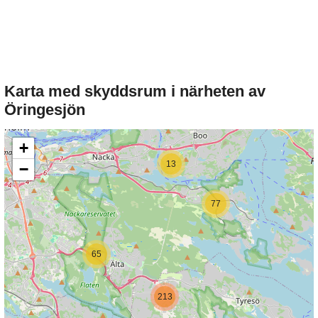
Karta med skyddsrum i närheten av
Öringesjön
+
13
−
77
65
213