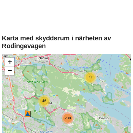
Karta med skyddsrum i närheten av
Rödingevägen
+
−
77
46
238