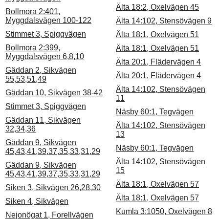
Älta 18:2, Oxelvägen 45
Bollmora 2:401,
Myggdalsvägen 100-122
Älta 14:102, Stensövägen 9
Stimmet 3, Spiggvägen
Älta 18:1, Oxelvägen 51
Bollmora 2:399,
Älta 18:1, Oxelvägen 51
Myggdalsvägen 6,8,10
Älta 20:1, Flädervägen 4
Gäddan 2, Sikvägen
Älta 20:1, Flädervägen 4
55,53,51,49
Älta 14:102, Stensövägen
Gäddan 10, Sikvägen 38-42
11
Stimmet 3, Spiggvägen
Näsby 60:1, Tegvägen
Gäddan 11, Sikvägen
Älta 14:102, Stensövägen
32,34,36
13
Gäddan 9, Sikvägen
Näsby 60:1, Tegvägen
45,43,41,39,37,35,33,31,29
Älta 14:102, Stensövägen
Gäddan 9, Sikvägen
15
45,43,41,39,37,35,33,31,29
Älta 18:1, Oxelvägen 57
Siken 3, Sikvägen 26,28,30
Älta 18:1, Oxelvägen 57
Siken 4, Sikvägen
Kumla 3:1050, Oxelvägen 8
Nejonögat 1, Forellvägen