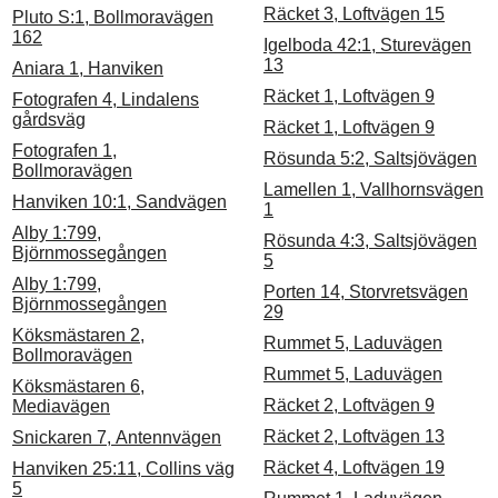
Räcket 3, Loftvägen 15
Pluto S:1, Bollmoravägen
162
Igelboda 42:1, Sturevägen
13
Aniara 1, Hanviken
Räcket 1, Loftvägen 9
Fotografen 4, Lindalens
gårdsväg
Räcket 1, Loftvägen 9
Fotografen 1,
Rösunda 5:2, Saltsjövägen
Bollmoravägen
Lamellen 1, Vallhornsvägen
Hanviken 10:1, Sandvägen
1
Alby 1:799,
Rösunda 4:3, Saltsjövägen
Björnmossegången
5
Alby 1:799,
Porten 14, Storvretsvägen
Björnmossegången
29
Köksmästaren 2,
Rummet 5, Laduvägen
Bollmoravägen
Rummet 5, Laduvägen
Köksmästaren 6,
Räcket 2, Loftvägen 9
Mediavägen
Räcket 2, Loftvägen 13
Snickaren 7, Antennvägen
Räcket 4, Loftvägen 19
Hanviken 25:11, Collins väg
5