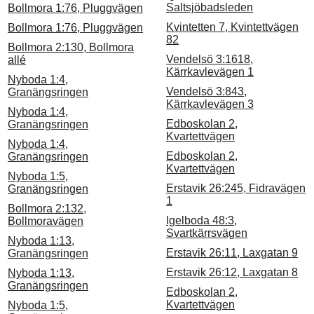
Saltsjöbadsleden
Bollmora 1:76, Pluggvägen
Kvintetten 7, Kvintettvägen
Bollmora 1:76, Pluggvägen
82
Bollmora 2:130, Bollmora
Vendelsö 3:1618,
allé
Kärrkavlevägen 1
Nyboda 1:4,
Vendelsö 3:843,
Granängsringen
Kärrkavlevägen 3
Nyboda 1:4,
Edboskolan 2,
Granängsringen
Kvartettvägen
Nyboda 1:4,
Edboskolan 2,
Granängsringen
Kvartettvägen
Nyboda 1:5,
Erstavik 26:245, Fidravägen
Granängsringen
1
Bollmora 2:132,
Igelboda 48:3,
Bollmoravägen
Svartkärrsvägen
Nyboda 1:13,
Erstavik 26:11, Laxgatan 9
Granängsringen
Erstavik 26:12, Laxgatan 8
Nyboda 1:13,
Granängsringen
Edboskolan 2,
Kvartettvägen
Nyboda 1:5,