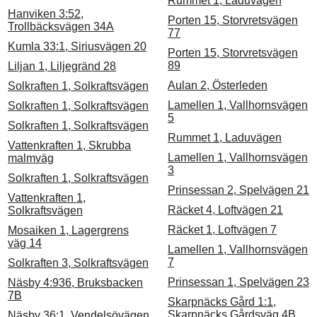
Rummet 1, Laduvägen
Hanviken 3:52,
Porten 15, Storvretsvägen
Trollbäcksvägen 34A
77
Kumla 33:1, Siriusvägen 20
Porten 15, Storvretsvägen
89
Liljan 1, Liljegränd 28
Aulan 2, Österleden
Solkraften 1, Solkraftsvägen
Lamellen 1, Vallhornsvägen
Solkraften 1, Solkraftsvägen
5
Solkraften 1, Solkraftsvägen
Rummet 1, Laduvägen
Vattenkraften 1, Skrubba
Lamellen 1, Vallhornsvägen
malmväg
3
Solkraften 1, Solkraftsvägen
Prinsessan 2, Spelvägen 21
Vattenkraften 1,
Räcket 4, Loftvägen 21
Solkraftsvägen
Räcket 1, Loftvägen 7
Mosaiken 1, Lagergrens
väg 14
Lamellen 1, Vallhornsvägen
7
Solkraften 3, Solkraftsvägen
Prinsessan 1, Spelvägen 23
Näsby 4:936, Bruksbacken
7B
Skarpnäcks Gård 1:1,
Skarpnäcks Gårdsväg 4B
Näsby 36:1, Vendelsövägen