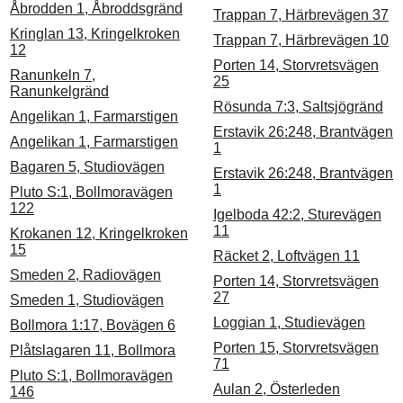
Åbrodden 1, Åbroddsgränd
Trappan 7, Härbrevägen 37
Kringlan 13, Kringelkroken
Trappan 7, Härbrevägen 10
12
Porten 14, Storvretsvägen
Ranunkeln 7,
25
Ranunkelgränd
Rösunda 7:3, Saltsjögränd
Angelikan 1, Farmarstigen
Erstavik 26:248, Brantvägen
Angelikan 1, Farmarstigen
1
Bagaren 5, Studiovägen
Erstavik 26:248, Brantvägen
1
Pluto S:1, Bollmoravägen
122
Igelboda 42:2, Sturevägen
11
Krokanen 12, Kringelkroken
15
Räcket 2, Loftvägen 11
Smeden 2, Radiovägen
Porten 14, Storvretsvägen
27
Smeden 1, Studiovägen
Loggian 1, Studievägen
Bollmora 1:17, Bovägen 6
Porten 15, Storvretsvägen
Plåtslagaren 11, Bollmora
71
Pluto S:1, Bollmoravägen
Aulan 2, Österleden
146