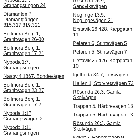
Rösunda 26:9,
Granängsringen 24
Sandviksvägen
Diamanten 7,
Neglinge 13:5,
Diamantgången
Neglingevägen 21
315,317,319,321
Erstavik 26:428, Karpgatan
Bollmora Berg 1,
11
Granitvägen 26-30
Pelaren 6, Stintavägen 5
Bollmora Berg 1,
Pelaren 5, Stintavägen 7
Granitvägen 17-21
Erstavik 26:426, Karpgatan
Nyboda 1:7,
10
Granängsringen
Igelboda 34:7, Torsvägen
Näsby 4:1367, Bondevägen
Hallen 1, Storvretsvägen 72
Bollmora Berg 1,
Granitvägen 23-27
Rösunda 26:3, Gamla
Skolvägen
Bollmora Berg 1,
Granitvägen 17-21
Trappan 5, Härbrevägen 13
Nyboda 1:17,
Trappan 5, Härbrevägen 13
Granängsvägen 21
Rösunda 26:3, Gamla
Nyboda 1:11,
Skolvägen
Granängsringen
Köket 2, Fäbodvägen 9