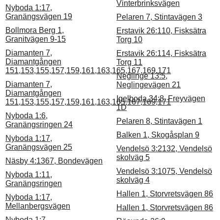
Vinterbrinksvägen
Nyboda 1:17,
Granängsvägen 19
Pelaren 7, Stintavägen 3
Bollmora Berg 1,
Erstavik 26:110, Fisksätra
Granitvägen 9-15
Torg 10
Diamanten 7,
Erstavik 26:114, Fisksätra
Diamantgången
Torg 11
151,153,155,157,159,161,163,165,167,169,171
Neglinge 13:5,
Diamanten 7,
Neglingevägen 21
Diamantgången
Igelboda 34:8, Freyvägen
151,153,155,157,159,161,163,165,167,169,171
1D
Nyboda 1:6,
Pelaren 8, Stintavägen 1
Granängsringen 24
Balken 1, Skogåsplan 9
Nyboda 1:17,
Granängsvägen 25
Vendelsö 3:2132, Vendelsö
skolväg 5
Näsby 4:1367, Bondevägen
Vendelsö 3:1075, Vendelsö
Nyboda 1:11,
skolväg 4
Granängsringen
Hallen 1, Storvretsvägen 86
Nyboda 1:17,
Mellanbergsvägen
Hallen 1, Storvretsvägen 86
Nyboda 1:7,