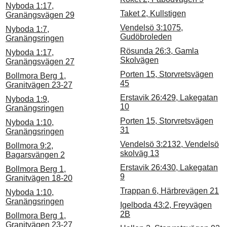
Nyboda 1:17,
Taket 2, Kullstigen
Granängsvägen 29
Vendelsö 3:1075,
Nyboda 1:7,
Gudöbroleden
Granängsringen
Rösunda 26:3, Gamla
Nyboda 1:17,
Skolvägen
Granängsvägen 27
Porten 15, Storvretsvägen
Bollmora Berg 1,
45
Granitvägen 23-27
Erstavik 26:429, Lakegatan
Nyboda 1:9,
10
Granängsringen
Porten 15, Storvretsvägen
Nyboda 1:10,
31
Granängsringen
Vendelsö 3:2132, Vendelsö
Bollmora 9:2,
skolväg 13
Bagarsvängen 2
Erstavik 26:430, Lakegatan
Bollmora Berg 1,
9
Granitvägen 18-20
Trappan 6, Härbrevägen 21
Nyboda 1:10,
Granängsringen
Igelboda 43:2, Freyvägen
2B
Bollmora Berg 1,
Granitvägen 23-27