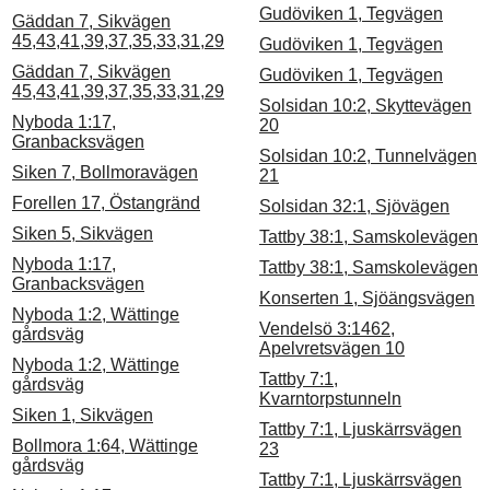
Gudöviken 1, Tegvägen
Gäddan 7, Sikvägen
45,43,41,39,37,35,33,31,29
Gudöviken 1, Tegvägen
Gäddan 7, Sikvägen
Gudöviken 1, Tegvägen
45,43,41,39,37,35,33,31,29
Solsidan 10:2, Skyttevägen
Nyboda 1:17,
20
Granbacksvägen
Solsidan 10:2, Tunnelvägen
Siken 7, Bollmoravägen
21
Forellen 17, Östangränd
Solsidan 32:1, Sjövägen
Siken 5, Sikvägen
Tattby 38:1, Samskolevägen
Nyboda 1:17,
Tattby 38:1, Samskolevägen
Granbacksvägen
Konserten 1, Sjöängsvägen
Nyboda 1:2, Wättinge
Vendelsö 3:1462,
gårdsväg
Apelvretsvägen 10
Nyboda 1:2, Wättinge
Tattby 7:1,
gårdsväg
Kvarntorpstunneln
Siken 1, Sikvägen
Tattby 7:1, Ljuskärrsvägen
Bollmora 1:64, Wättinge
23
gårdsväg
Tattby 7:1, Ljuskärrsvägen