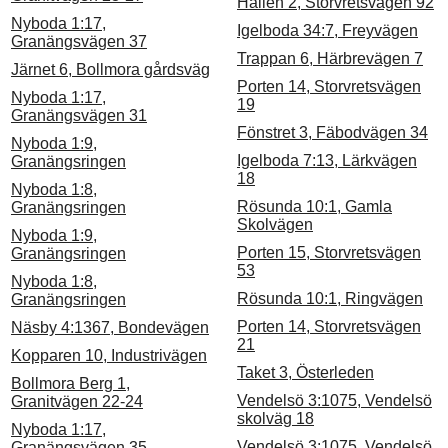
Hallen 2, Storvretsvägen 92
Nyboda 1:17,
Igelboda 34:7, Freyvägen
Granängsvägen 37
Trappan 6, Härbrevägen 7
Järnet 6, Bollmora gårdsväg
Porten 14, Storvretsvägen
Nyboda 1:17,
19
Granängsvägen 31
Fönstret 3, Fäbodvägen 34
Nyboda 1:9,
Igelboda 7:13, Lärkvägen
Granängsringen
18
Nyboda 1:8,
Rösunda 10:1, Gamla
Granängsringen
Skolvägen
Nyboda 1:9,
Porten 15, Storvretsvägen
Granängsringen
53
Nyboda 1:8,
Rösunda 10:1, Ringvägen
Granängsringen
Porten 14, Storvretsvägen
Näsby 4:1367, Bondevägen
21
Kopparen 10, Industrivägen
Taket 3, Österleden
Bollmora Berg 1,
Vendelsö 3:1075, Vendelsö
Granitvägen 22-24
skolväg 18
Nyboda 1:17,
Vendelsö 3:1075, Vendelsö
Granängsvägen 35