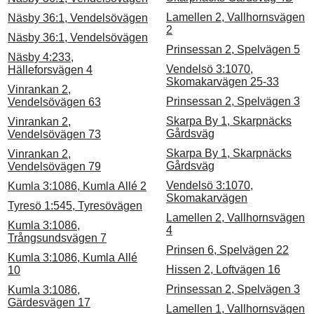
Lamellen 2, Vallhornsvägen
Näsby 36:1, Vendelsövägen
2
Näsby 36:1, Vendelsövägen
Prinsessan 2, Spelvägen 5
Näsby 4:233,
Vendelsö 3:1070,
Hälleforsvägen 4
Skomakarvägen 25-33
Vinrankan 2,
Prinsessan 2, Spelvägen 3
Vendelsövägen 63
Skarpa By 1, Skarpnäcks
Vinrankan 2,
Gårdsväg
Vendelsövägen 73
Skarpa By 1, Skarpnäcks
Vinrankan 2,
Gårdsväg
Vendelsövägen 79
Vendelsö 3:1070,
Kumla 3:1086, Kumla Allé 2
Skomakarvägen
Tyresö 1:545, Tyresövägen
Lamellen 2, Vallhornsvägen
Kumla 3:1086,
4
Trångsundsvägen 7
Prinsen 6, Spelvägen 22
Kumla 3:1086, Kumla Allé
Hissen 2, Loftvägen 16
10
Prinsessan 2, Spelvägen 3
Kumla 3:1086,
Gärdesvägen 17
Lamellen 1, Vallhornsvägen