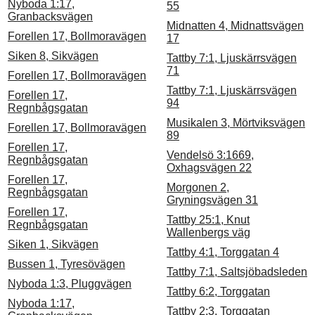
Nyboda 1:17,
55
Granbacksvägen
Midnatten 4, Midnattsvägen
Forellen 17, Bollmoravägen
17
Siken 8, Sikvägen
Tattby 7:1, Ljuskärrsvägen
71
Forellen 17, Bollmoravägen
Tattby 7:1, Ljuskärrsvägen
Forellen 17,
94
Regnbågsgatan
Musikalen 3, Mörtviksvägen
Forellen 17, Bollmoravägen
89
Forellen 17,
Vendelsö 3:1669,
Regnbågsgatan
Oxhagsvägen 22
Forellen 17,
Morgonen 2,
Regnbågsgatan
Gryningsvägen 31
Forellen 17,
Tattby 25:1, Knut
Regnbågsgatan
Wallenbergs väg
Siken 1, Sikvägen
Tattby 4:1, Torggatan 4
Bussen 1, Tyresövägen
Tattby 7:1, Saltsjöbadsleden
Nyboda 1:3, Pluggvägen
Tattby 6:2, Torggatan
Nyboda 1:17,
Tattby 2:3, Torggatan