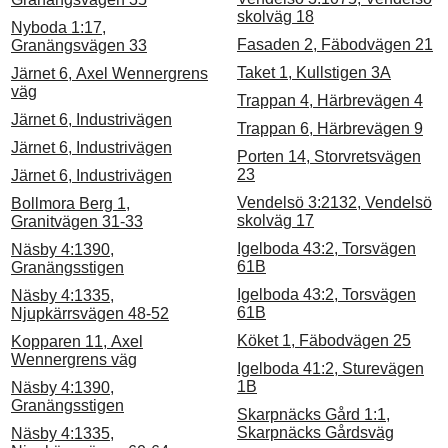
skolväg 18
Nyboda 1:17,
Fasaden 2, Fäbodvägen 21
Granängsvägen 33
Taket 1, Kullstigen 3A
Järnet 6, Axel Wennergrens
väg
Trappan 4, Härbrevägen 4
Järnet 6, Industrivägen
Trappan 6, Härbrevägen 9
Järnet 6, Industrivägen
Porten 14, Storvretsvägen
23
Järnet 6, Industrivägen
Vendelsö 3:2132, Vendelsö
Bollmora Berg 1,
skolväg 17
Granitvägen 31-33
Igelboda 43:2, Torsvägen
Näsby 4:1390,
61B
Granängsstigen
Igelboda 43:2, Torsvägen
Näsby 4:1335,
61B
Njupkärrsvägen 48-52
Köket 1, Fäbodvägen 25
Kopparen 11, Axel
Wennergrens väg
Igelboda 41:2, Sturevägen
1B
Näsby 4:1390,
Granängsstigen
Skarpnäcks Gård 1:1,
Skarpnäcks Gårdsväg
Näsby 4:1335,