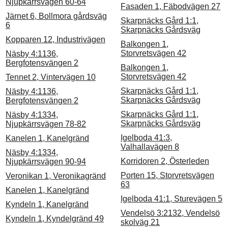
Njupkärrsvägen 60-64
Fasaden 1, Fäbodvägen 27
Järnet 6, Bollmora gårdsväg
Skarpnäcks Gård 1:1,
6
Skarpnäcks Gårdsväg
Kopparen 12, Industrivägen
Balkongen 1,
Storvretsvägen 42
Näsby 4:1136,
Bergfotensvängen 2
Balkongen 1,
Storvretsvägen 42
Tennet 2, Vintervägen 10
Skarpnäcks Gård 1:1,
Näsby 4:1136,
Skarpnäcks Gårdsväg
Bergfotensvängen 2
Skarpnäcks Gård 1:1,
Näsby 4:1334,
Skarpnäcks Gårdsväg
Njupkärrsvägen 78-82
Igelboda 41:3,
Kanelen 1, Kanelgränd
Valhallavägen 8
Näsby 4:1334,
Korridoren 2, Österleden
Njupkärrsvägen 90-94
Porten 15, Storvretsvägen
Veronikan 1, Veronikagränd
63
Kanelen 1, Kanelgränd
Igelboda 41:1, Sturevägen 5
Kyndeln 1, Kanelgränd
Vendelsö 3:2132, Vendelsö
Kyndeln 1, Kyndelgränd 49
skolväg 21