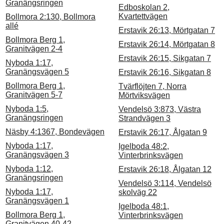
Granängsringen
Edboskolan 2,
Kvartettvägen
Bollmora 2:130, Bollmora
allé
Erstavik 26:13, Mörtgatan 7
Bollmora Berg 1,
Erstavik 26:14, Mörtgatan 8
Granitvägen 2-4
Erstavik 26:15, Sikgatan 7
Nyboda 1:17,
Granängsvägen 5
Erstavik 26:16, Sikgatan 8
Bollmora Berg 1,
Tvärflöjten 7, Norra
Granitvägen 5-7
Mörtviksvägen
Nyboda 1:5,
Vendelsö 3:873, Västra
Granängsringen
Strandvägen 3
Näsby 4:1367, Bondevägen
Erstavik 26:17, Ålgatan 9
Nyboda 1:17,
Igelboda 48:2,
Granängsvägen 3
Vinterbrinksvägen
Nyboda 1:12,
Erstavik 26:18, Ålgatan 12
Granängsringen
Vendelsö 3:114, Vendelsö
Nyboda 1:17,
skolväg 22
Granängsvägen 1
Igelboda 48:1,
Bollmora Berg 1,
Vinterbrinksvägen
Granitvägen 40-42