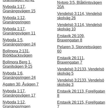
Nytorp 3:5, Blåklintsvägen
Nyboda 1:17,
20A
Granängsvägen 15
Vendelsö 3:114, Vendelsö
Nyboda 1:12,
skolväg 26
Granängsringen
Vendelsö 3:114, Vendelsö
Nyboda 1:17,
skolväg 10
Granängsvägen 11
Erstavik 26:109,
Nyboda 1:5,
Braxengatan 8
Granängsringen 24
Pelaren 3, Storvretsvägen
Bollmora 2:131,
60
Björkbacksvägen
Erstavik 26:111,
Bollmora Berg 1,
Braxengatan 7
Granitvägen 9-15
Vendelsö 3:2133, Vendelsö
Nyboda 1:6,
skolväg 5
Granängsringen 24
Vendelsö 3:2133, Vendelsö
Agaten 30, Åvägen 7
skolväg 3
Nyboda 1:17,
Erstavik 26:113, Forellgatan
Granängsvägen 17
8
Nyboda 1:12,
Erstavik 26:115, Forellgatan
Granängsringen
7