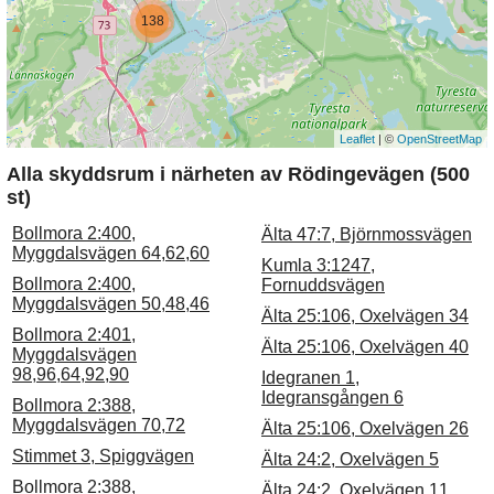
138
Leaflet
| ©
OpenStreetMap
Alla skyddsrum i närheten av Rödingevägen (500
st)
Bollmora 2:400,
Älta 47:7, Björnmossvägen
Myggdalsvägen 64,62,60
Kumla 3:1247,
Bollmora 2:400,
Fornuddsvägen
Myggdalsvägen 50,48,46
Älta 25:106, Oxelvägen 34
Bollmora 2:401,
Älta 25:106, Oxelvägen 40
Myggdalsvägen
98,96,64,92,90
Idegranen 1,
Idegransgången 6
Bollmora 2:388,
Myggdalsvägen 70,72
Älta 25:106, Oxelvägen 26
Stimmet 3, Spiggvägen
Älta 24:2, Oxelvägen 5
Bollmora 2:388,
Älta 24:2, Oxelvägen 11