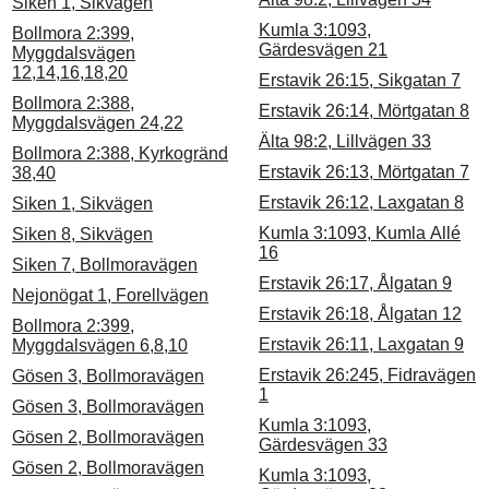
Siken 1, Sikvägen
Kumla 3:1093,
Bollmora 2:399,
Gärdesvägen 21
Myggdalsvägen
12,14,16,18,20
Erstavik 26:15, Sikgatan 7
Bollmora 2:388,
Erstavik 26:14, Mörtgatan 8
Myggdalsvägen 24,22
Älta 98:2, Lillvägen 33
Bollmora 2:388, Kyrkogränd
Erstavik 26:13, Mörtgatan 7
38,40
Erstavik 26:12, Laxgatan 8
Siken 1, Sikvägen
Kumla 3:1093, Kumla Allé
Siken 8, Sikvägen
16
Siken 7, Bollmoravägen
Erstavik 26:17, Ålgatan 9
Nejonögat 1, Forellvägen
Erstavik 26:18, Ålgatan 12
Bollmora 2:399,
Erstavik 26:11, Laxgatan 9
Myggdalsvägen 6,8,10
Erstavik 26:245, Fidravägen
Gösen 3, Bollmoravägen
1
Gösen 3, Bollmoravägen
Kumla 3:1093,
Gösen 2, Bollmoravägen
Gärdesvägen 33
Gösen 2, Bollmoravägen
Kumla 3:1093,