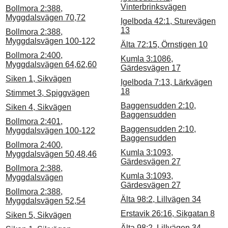
Vinterbrinksvägen
Bollmora 2:388,
Myggdalsvägen 70,72
Igelboda 42:1, Sturevägen
13
Bollmora 2:388,
Myggdalsvägen 100-122
Älta 72:15, Örnstigen 10
Bollmora 2:400,
Kumla 3:1086,
Myggdalsvägen 64,62,60
Gärdesvägen 17
Siken 1, Sikvägen
Igelboda 7:13, Lärkvägen
18
Stimmet 3, Spiggvägen
Baggensudden 2:10,
Siken 4, Sikvägen
Baggensudden
Bollmora 2:401,
Baggensudden 2:10,
Myggdalsvägen 100-122
Baggensudden
Bollmora 2:400,
Kumla 3:1093,
Myggdalsvägen 50,48,46
Gärdesvägen 27
Bollmora 2:388,
Kumla 3:1093,
Myggdalsvägen
Gärdesvägen 27
Bollmora 2:388,
Älta 98:2, Lillvägen 34
Myggdalsvägen 52,54
Erstavik 26:16, Sikgatan 8
Siken 5, Sikvägen
Älta 98:2, Lillvägen 34