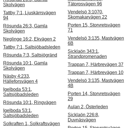
Tätorpsvägen 96
Skolvägen
Vendelsö 3:1070,
Tattby 7:1, Ljuskärrsvägen
Skomakarvägen 22
94
Porten 15, Storvretsvägen
Rösunda 26:3, Gamla
71
Skolvägen
Vendelsö 3:135, Mastvägen
Neglinge 16:2, Ekvägen 2
6B
Tattby 7:1, Saltsjöbadsleden
Sicklaön 343:1,
Rösunda 7:3, Saltsjögränd
Strandpromenaden
Rösunda 10:1, Gamla
Trappan 7, Härbrevägen 37
Skolvägen
Trappan 7, Härbrevägen 10
Näsby 4:233,
Vendelsö 3:135, Mastvägen
Hälleforsvägen 4
4B
Igelboda 53:1,
Porten 14, Storvretsvägen
Saltsjöbadsleden
29
Rösunda 10:1, Ringvägen
Aulan 2, Österleden
Igelboda 53:1,
Sicklaön 226:8,
Saltsjöbadsleden
Duvnäsvägen
Solkraften 1, Solkraftsvägen
Porten 15, Storvretsvägen