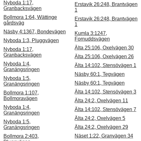
Nyboda 1:17,
Erstavik 26:248, Brantvägen
Granbacksvägen
1
Bollmora 1:64, Wättinge
Erstavik 26:248, Brantvägen
gårdsväg
1
Näsby 4:1367, Bondevägen
Kumla 3:1247,
Fornuddsvägen
Nyboda 1:3, Pluggvägen
Älta 25:106, Oxelvägen 30
Nyboda 1:17,
Granbacksvägen
Älta 25:106, Oxelvägen 26
Nyboda 1:4,
Älta 14:102, Stensövägen 1
Granängsringen
Näsby 60:1, Tegvägen
Nyboda 1:5,
Näsby 60:1, Tegvägen
Granängsringen
Älta 14:102, Stensövägen 3
Bollmora 1:107,
Bollmoravägen
Älta 24:2, Oxelvägen 11
Nyboda 1:4,
Älta 14:102, Stensövägen 7
Granängsringen
Älta 24:2, Oxelvägen 5
Nyboda 1:5,
Älta 24:2, Oxelvägen 29
Granängsringen
Näset 1:22, Granvägen 34
Bollmora 2:403,