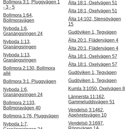
Bollmora 3:1, Pluggvägen 1
Älta 18:1, Oxelvägen 51
- 3 - 5
Älta 18:1, Oxelvägen 51
Bollmora 1:64,
Älta 14:102, Stensövägen
Bollmoravägen
15
Nyboda 1:6,
Gudöviken 1, Tegvägen
Granängsringen 24
Älta 20:1, Flädervägen 4
Nyboda 1:13,
Granängsringen
Älta 20:1, Flädervägen 4
Nyboda 1:13,
Älta 18:1, Oxelvägen 57
Granängsringen
Älta 18:1, Oxelvägen 57
Bollmora 2:130, Bollmora
Gudöviken 1, Tegvägen
allé
Gudöviken 1, Tegvägen
Bollmora 3:1, Pluggvägen
Kumla 3:1050, Oxelvägen 8
Nyboda 1:6,
Granängsringen 24
Lännersta 11:162,
Gammeluddsvägen 51
Bollmora 2:133,
Bollmoravägen 40
Vendelsö 3:1462,
Apelvretsvägen 10
Bollmora 1:76, Pluggvägen
Vendelsö 3:1697,
Nyboda 1:7,
Rönnvägen 1A