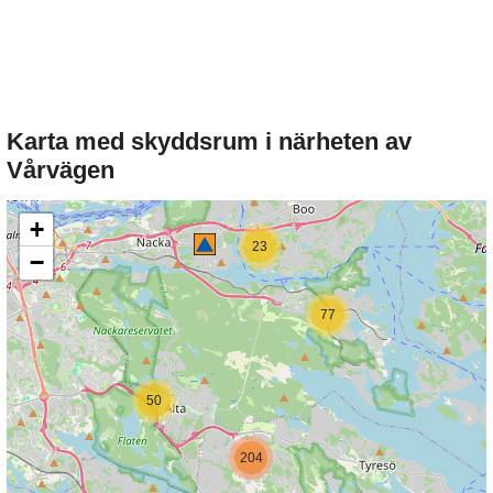
Karta med skyddsrum i närheten av
Vårvägen
+
23
−
77
50
204