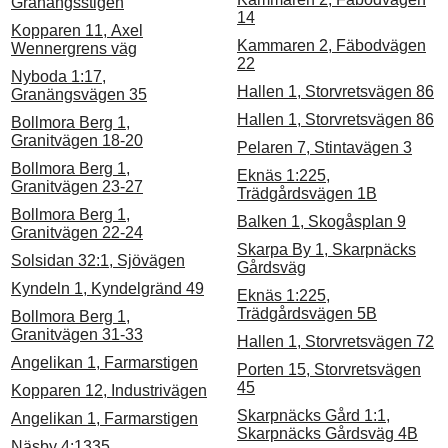
Granängsstigen
14
Kopparen 11, Axel
Kammaren 2, Fäbodvägen
Wennergrens väg
22
Nyboda 1:17,
Hallen 1, Storvretsvägen 86
Granängsvägen 35
Hallen 1, Storvretsvägen 86
Bollmora Berg 1,
Granitvägen 18-20
Pelaren 7, Stintavägen 3
Bollmora Berg 1,
Eknäs 1:225,
Granitvägen 23-27
Trädgårdsvägen 1B
Bollmora Berg 1,
Balken 1, Skogåsplan 9
Granitvägen 22-24
Skarpa By 1, Skarpnäcks
Solsidan 32:1, Sjövägen
Gårdsväg
Kyndeln 1, Kyndelgränd 49
Eknäs 1:225,
Trädgårdsvägen 5B
Bollmora Berg 1,
Granitvägen 31-33
Hallen 1, Storvretsvägen 72
Angelikan 1, Farmarstigen
Porten 15, Storvretsvägen
45
Kopparen 12, Industrivägen
Skarpnäcks Gård 1:1,
Angelikan 1, Farmarstigen
Skarpnäcks Gårdsväg 4B
Näsby 4:1335,