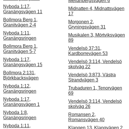
Mellanbergsvägen 6
Nyboda 1:17,
Midnatten 4, Midnattsvägen
Granängsvägen 11
17
Bollmora Berg 1,
Morgonen 2,
Granitvägen 2-4
Gryningsvägen 31
Nyboda 1:11,
Musikalen 3, Mörtviksvägen
Granängsringen
89
Bollmora Berg 1,
Vendelsö 37:31,
Granitvägen 5-7
Kardborrevägen 53
Nyboda 1:17,
Vendelsö 3:114, Vendelsö
Granängsvägen 15
skolväg 22
Bollmora 2:131,
Vendelsö 3:873, Västra
Björkbacksvägen
Strandvägen 3
Nyboda 1:12,
Trubaduren 1, Tenorvägen
Granängsringen
69
Nyboda 1:17,
Vendelsö 3:114, Vendelsö
Granängsvägen 1
skolväg 26
Nyboda 1:8,
Romansen 2,
Granängsringen
Romansvägen 40
Nyboda 1:11,
Klangen 13, Klangvägen 2