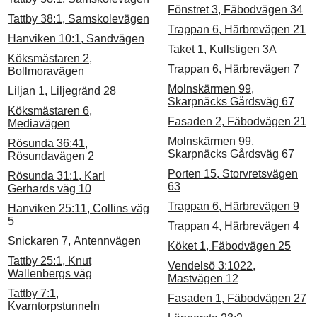
Fönstret 3, Fäbodvägen 34
Tattby 38:1, Samskolevägen
Trappan 6, Härbrevägen 21
Hanviken 10:1, Sandvägen
Taket 1, Kullstigen 3A
Köksmästaren 2,
Trappan 6, Härbrevägen 7
Bollmoravägen
Molnskärmen 99,
Liljan 1, Liljegränd 28
Skarpnäcks Gårdsväg 67
Köksmästaren 6,
Fasaden 2, Fäbodvägen 21
Mediavägen
Molnskärmen 99,
Rösunda 36:41,
Skarpnäcks Gårdsväg 67
Rösundavägen 2
Porten 15, Storvretsvägen
Rösunda 31:1, Karl
63
Gerhards väg 10
Trappan 6, Härbrevägen 9
Hanviken 25:11, Collins väg
5
Trappan 4, Härbrevägen 4
Snickaren 7, Antennvägen
Köket 1, Fäbodvägen 25
Tattby 25:1, Knut
Vendelsö 3:1022,
Wallenbergs väg
Mastvägen 12
Tattby 7:1,
Fasaden 1, Fäbodvägen 27
Kvarntorpstunneln