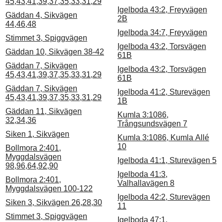
45,43,41,39,37,35,33,31,29
Igelboda 43:2, Freyvägen
Gäddan 4, Sikvägen
2B
44,46,48
Igelboda 34:7, Freyvägen
Stimmet 3, Spiggvägen
Igelboda 43:2, Torsvägen
Gäddan 10, Sikvägen 38-42
61B
Gäddan 7, Sikvägen
Igelboda 43:2, Torsvägen
45,43,41,39,37,35,33,31,29
61B
Gäddan 7, Sikvägen
Igelboda 41:2, Sturevägen
45,43,41,39,37,35,33,31,29
1B
Gäddan 11, Sikvägen
Kumla 3:1086,
32,34,36
Trångsundsvägen 7
Siken 1, Sikvägen
Kumla 3:1086, Kumla Allé
10
Bollmora 2:401,
Myggdalsvägen
Igelboda 41:1, Sturevägen 5
98,96,64,92,90
Igelboda 41:3,
Bollmora 2:401,
Valhallavägen 8
Myggdalsvägen 100-122
Igelboda 42:2, Sturevägen
Siken 3, Sikvägen 26,28,30
11
Stimmet 3, Spiggvägen
Igelboda 47:1,