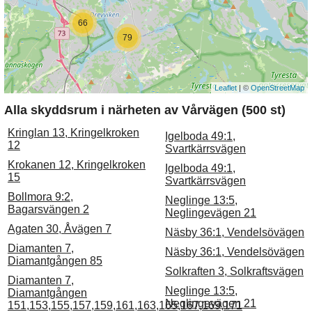
66
79
Leaflet
| ©
OpenStreetMap
Alla skyddsrum i närheten av Vårvägen (500 st)
Kringlan 13, Kringelkroken
Igelboda 49:1,
12
Svartkärrsvägen
Krokanen 12, Kringelkroken
Igelboda 49:1,
15
Svartkärrsvägen
Bollmora 9:2,
Neglinge 13:5,
Bagarsvängen 2
Neglingevägen 21
Agaten 30, Åvägen 7
Näsby 36:1, Vendelsövägen
Diamanten 7,
Näsby 36:1, Vendelsövägen
Diamantgången 85
Solkraften 3, Solkraftsvägen
Diamanten 7,
Neglinge 13:5,
Diamantgången
Neglingevägen 21
151,153,155,157,159,161,163,165,167,169,171