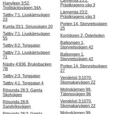
Lännersta 23:2,
Hanviken 3:52,
Prästkragens väg 3
Trollbäcksvägen 34A
Lännersta 23:2,
Tattby 7:1, Ljuskärrsvägen
Prästkragens väg 3
23
Porten 14, Storvretsvägen
Kumla 33:1, Siriusvägen 20
25
Tattby 7:1, Ljuskärrsvägen
Korridoren 2, Österleden
55
Balkongen 1,
Tattby 6:2, Torggatan
Storvretsvägen 42
Tattby 7:1, Ljuskärrsvägen
Balkongen 1,
71
Storvretsvägen 42
Näsby 4:936, Bruksbacken
Porten 14, Storvretsvägen
7B
27
Tattby 2:3, Torggatan
Vendelsö 3:1070,
Skomakarvägen 22
Tattby 4:1, Torggatan 4
Molnskärmen 99,
Rösunda 26:3, Gamla
Tätorpsvägen 96
Skolvägen
Vendelsö 3:1070,
Rösunda 26:9,
Skomakarvägen 22
Sandviksvägen
Molnskärmen 99,
Rösunda 26:3, Gamla