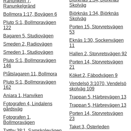
Ranunkeln 7,
Skolväg
Ranunkelgränd
Björknäs 1:34, Björknäs
Bollmora 1:17, Bovägen 6
Skolväg
Pluto S:1, Bollmoravägen
Porten 15, Storvretsvägen
122
53
Bagaren 5, Studiovägen
Eknäs 1:30, Sockenvägen
Smeden 2, Radiovägen
11
Smeden 1, Studiovägen
Hallen 2, Storvretsvägen 92
Pluto S:1, Bollmoravägen
Porten 14, Storvretsvägen
146
21
Plåtslagaren 11, Bollmora
Köket 2, Fäbodvägen 9
Pluto S:1, Bollmoravägen
Vendelsö 3:1070, Vendelsö
162
skolväg 109
Aniara 1, Hanviken
Trappan 5, Härbrevägen 13
Fotografen 4, Lindalens
Trappan 5, Härbrevägen 13
gårdsväg
Porten 14, Storvretsvägen
Fotografen 1,
23
Bollmoravägen
Taket 3, Österleden
Tattby 38:1, Samskolevägen