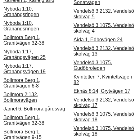
Kanelen 1, Kanelgränd
Sonatvägen
Nyboda 1:10,
Vendelsö 3:2132, Vendelsö
Granängsringen
skolväg 5
Nyboda 1:10,
Vendelsö 3:1075, Vendelsö
Granängsringen
skolväg 4
Bollmora Berg 1,
Aida 1, Edbovägen 24
Granitvägen 32-38
Vendelsö 3:2132, Vendelsö
Nyboda 1:17,
skolväg 13
Granängsvägen 25
Vendelsö 3:1075,
Nyboda 1:17,
Gudöbroleden
Granängsvägen 19
Kvintetten 7, Kvintettvägen
Bollmora Berg 1,
82
Granitvägen 6-8
Eknäs 8:14, Grytvägen 17
Bollmora 2:132,
Vendelsö 3:2132, Vendelsö
Bollmoravägen
skolväg 17
Järnet 6, Bollmora gårdsväg
Vendelsö 3:1075, Vendelsö
Bollmora Berg 1,
skolväg 18
Granitvägen 32-38
Vendelsö 3:1075, Vendelsö
Bollmora Berg 1,
skolväg 18
Granitvägen 9-15