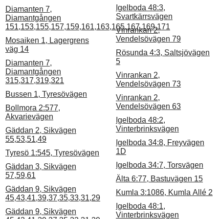
Igelboda 48:3,
Diamanten 7,
Svartkärrsvägen
Diamantgången
151,153,155,157,159,161,163,165,167,169,171
Vinrankan 2,
Vendelsövägen 79
Mosaiken 1, Lagergrens
väg 14
Rösunda 4:3, Saltsjövägen
5
Diamanten 7,
Diamantgången
Vinrankan 2,
315,317,319,321
Vendelsövägen 73
Bussen 1, Tyresövägen
Vinrankan 2,
Vendelsövägen 63
Bollmora 2:577,
Akvarievägen
Igelboda 48:2,
Vinterbrinksvägen
Gäddan 2, Sikvägen
55,53,51,49
Igelboda 34:8, Freyvägen
1D
Tyresö 1:545, Tyresövägen
Igelboda 34:7, Torsvägen
Gäddan 3, Sikvägen
57,59,61
Älta 6:77, Bastuvägen 15
Gäddan 9, Sikvägen
Kumla 3:1086, Kumla Allé 2
45,43,41,39,37,35,33,31,29
Igelboda 48:1,
Gäddan 9, Sikvägen
Vinterbrinksvägen