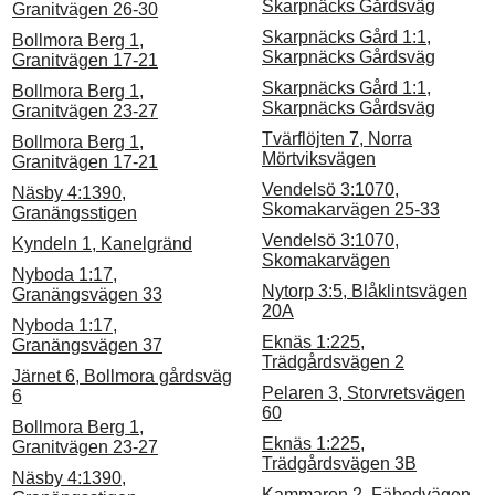
Skarpnäcks Gårdsväg
Granitvägen 26-30
Skarpnäcks Gård 1:1,
Bollmora Berg 1,
Skarpnäcks Gårdsväg
Granitvägen 17-21
Skarpnäcks Gård 1:1,
Bollmora Berg 1,
Skarpnäcks Gårdsväg
Granitvägen 23-27
Tvärflöjten 7, Norra
Bollmora Berg 1,
Mörtviksvägen
Granitvägen 17-21
Vendelsö 3:1070,
Näsby 4:1390,
Skomakarvägen 25-33
Granängsstigen
Vendelsö 3:1070,
Kyndeln 1, Kanelgränd
Skomakarvägen
Nyboda 1:17,
Nytorp 3:5, Blåklintsvägen
Granängsvägen 33
20A
Nyboda 1:17,
Eknäs 1:225,
Granängsvägen 37
Trädgårdsvägen 2
Järnet 6, Bollmora gårdsväg
Pelaren 3, Storvretsvägen
6
60
Bollmora Berg 1,
Eknäs 1:225,
Granitvägen 23-27
Trädgårdsvägen 3B
Näsby 4:1390,
Kammaren 2, Fäbodvägen