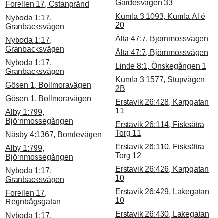
Gärdesvägen 33
Forellen 17, Östangränd
Kumla 3:1093, Kumla Allé
Nyboda 1:17,
20
Granbacksvägen
Älta 47:7, Björnmossvägen
Nyboda 1:17,
Granbacksvägen
Älta 47:7, Björnmossvägen
Nyboda 1:17,
Linde 8:1, Önskegången 1
Granbacksvägen
Kumla 3:1577, Stupvägen
Gösen 1, Bollmoravägen
2B
Gösen 1, Bollmoravägen
Erstavik 26:428, Karpgatan
11
Alby 1:799,
Björnmossegången
Erstavik 26:114, Fisksätra
Torg 11
Näsby 4:1367, Bondevägen
Erstavik 26:110, Fisksätra
Alby 1:799,
Torg 12
Björnmossegången
Erstavik 26:426, Karpgatan
Nyboda 1:17,
10
Granbacksvägen
Erstavik 26:429, Lakegatan
Forellen 17,
10
Regnbågsgatan
Erstavik 26:430, Lakegatan
Nyboda 1:17,