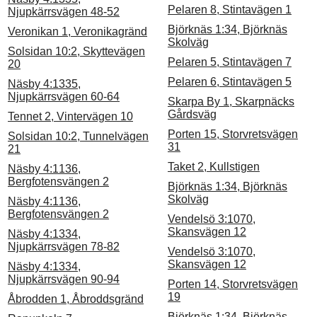
Pelaren 8, Stintavägen 1
Njupkärrsvägen 48-52
Björknäs 1:34, Björknäs
Veronikan 1, Veronikagränd
Skolväg
Solsidan 10:2, Skyttevägen
Pelaren 5, Stintavägen 7
20
Pelaren 6, Stintavägen 5
Näsby 4:1335,
Njupkärrsvägen 60-64
Skarpa By 1, Skarpnäcks
Gårdsväg
Tennet 2, Vintervägen 10
Porten 15, Storvretsvägen
Solsidan 10:2, Tunnelvägen
31
21
Taket 2, Kullstigen
Näsby 4:1136,
Bergfotensvängen 2
Björknäs 1:34, Björknäs
Skolväg
Näsby 4:1136,
Bergfotensvängen 2
Vendelsö 3:1070,
Skansvägen 12
Näsby 4:1334,
Njupkärrsvägen 78-82
Vendelsö 3:1070,
Skansvägen 12
Näsby 4:1334,
Njupkärrsvägen 90-94
Porten 14, Storvretsvägen
19
Åbrodden 1, Åbroddsgränd
Björknäs 1:34, Björknäs