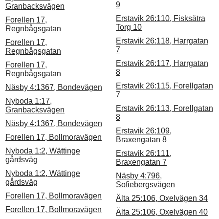
9
Granbacksvägen
Erstavik 26:110, Fisksätra
Forellen 17,
Torg 10
Regnbågsgatan
Erstavik 26:118, Harrgatan
Forellen 17,
7
Regnbågsgatan
Erstavik 26:117, Harrgatan
Forellen 17,
8
Regnbågsgatan
Erstavik 26:115, Forellgatan
Näsby 4:1367, Bondevägen
7
Nyboda 1:17,
Erstavik 26:113, Forellgatan
Granbacksvägen
8
Näsby 4:1367, Bondevägen
Erstavik 26:109,
Forellen 17, Bollmoravägen
Braxengatan 8
Nyboda 1:2, Wättinge
Erstavik 26:111,
gårdsväg
Braxengatan 7
Nyboda 1:2, Wättinge
Näsby 4:796,
gårdsväg
Sofiebergsvägen
Forellen 17, Bollmoravägen
Älta 25:106, Oxelvägen 34
Forellen 17, Bollmoravägen
Älta 25:106, Oxelvägen 40