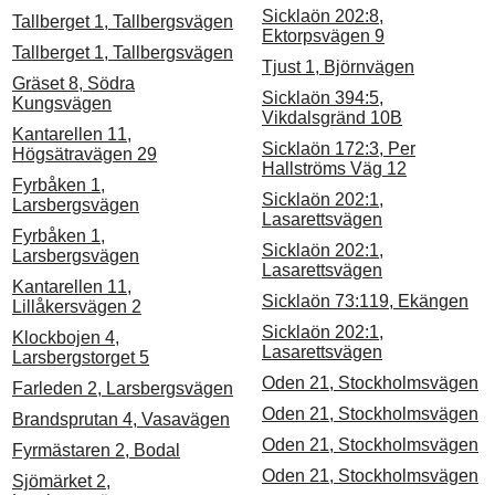
Sicklaön 202:8,
Tallberget 1, Tallbergsvägen
Ektorpsvägen 9
Tallberget 1, Tallbergsvägen
Tjust 1, Björnvägen
Gräset 8, Södra
Sicklaön 394:5,
Kungsvägen
Vikdalsgränd 10B
Kantarellen 11,
Sicklaön 172:3, Per
Högsätravägen 29
Hallströms Väg 12
Fyrbåken 1,
Sicklaön 202:1,
Larsbergsvägen
Lasarettsvägen
Fyrbåken 1,
Sicklaön 202:1,
Larsbergsvägen
Lasarettsvägen
Kantarellen 11,
Sicklaön 73:119, Ekängen
Lillåkersvägen 2
Sicklaön 202:1,
Klockbojen 4,
Lasarettsvägen
Larsbergstorget 5
Oden 21, Stockholmsvägen
Farleden 2, Larsbergsvägen
Oden 21, Stockholmsvägen
Brandsprutan 4, Vasavägen
Oden 21, Stockholmsvägen
Fyrmästaren 2, Bodal
Oden 21, Stockholmsvägen
Sjömärket 2,