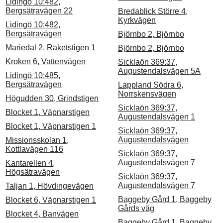
Lidingö 10:482,
Bergsätravägen 22
Bredablick Större 4,
Kyrkvägen
Lidingö 10:482,
Bergsätravägen
Björnbo 2, Björnbo
Mariedal 2, Raketstigen 1
Björnbo 2, Björnbo
Kroken 6, Vattenvägen
Sicklaön 369:37,
Augustendalsvägen 5A
Lidingö 10:485,
Bergsätravägen
Lappland Södra 6,
Norrskensvägen
Högudden 30, Grindstigen
Sicklaön 369:37,
Blocket 1, Väpnarstigen
Augustendalsvägen 1
Blocket 1, Väpnarstigen 1
Sicklaön 369:37,
Augustendalsvägen
Missionsskolan 1,
Kottlavägen 116
Sicklaön 369:37,
Augustendalsvägen 7
Kantarellen 4,
Högsätravägen
Sicklaön 369:37,
Augustendalsvägen 7
Taljan 1, Hövdingevägen
Baggeby Gård 1, Baggeby
Blocket 6, Väpnarstigen 1
Gårds väg
Blocket 4, Banvägen
Baggeby Gård 1, Baggeby