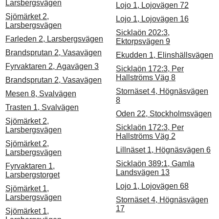
Larsbergsvägen
Lojo 1, Lojovägen 72
Sjömärket 2,
Lojo 1, Lojovägen 16
Larsbergsvägen
Sicklaön 202:3,
Farleden 2, Larsbergsvägen
Ektorpsvägen 9
Brandsprutan 2, Vasavägen
Ekudden 1, Elinshällsvägen
Fyrvaktaren 2, Agavägen 3
Sicklaön 172:3, Per
Hallströms Väg 8
Brandsprutan 2, Vasavägen
Stornäset 4, Högnäsvägen
Mesen 8, Svalvägen
8
Trasten 1, Svalvägen
Oden 22, Stockholmsvägen
Sjömärket 2,
Sicklaön 172:3, Per
Larsbergsvägen
Hallströms Väg 2
Sjömärket 2,
Lillnäset 1, Högnäsvägen 6
Larsbergsvägen
Sicklaön 389:1, Gamla
Fyrvaktaren 1,
Landsvägen 13
Larsbergstorget
Lojo 1, Lojovägen 68
Sjömärket 1,
Larsbergsvägen
Stornäset 4, Högnäsvägen
17
Sjömärket 1,