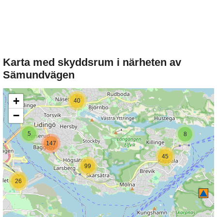
Karta med skyddsrum i närheten av
Sämundvägen
+
40
−
5
8
147
45
99
26