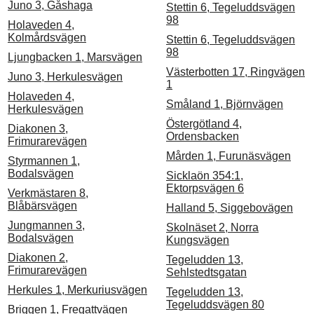
Juno 3, Gåshaga
Stettin 6, Tegeluddsvägen
98
Holaveden 4,
Kolmårdsvägen
Stettin 6, Tegeluddsvägen
98
Ljungbacken 1, Marsvägen
Västerbotten 17, Ringvägen
Juno 3, Herkulesvägen
1
Holaveden 4,
Småland 1, Björnvägen
Herkulesvägen
Östergötland 4,
Diakonen 3,
Ordensbacken
Frimurarevägen
Mården 1, Furunäsvägen
Styrmannen 1,
Bodalsvägen
Sicklaön 354:1,
Ektorpsvägen 6
Verkmästaren 8,
Blåbärsvägen
Halland 5, Siggebovägen
Jungmannen 3,
Skolnäset 2, Norra
Bodalsvägen
Kungsvägen
Diakonen 2,
Tegeludden 13,
Frimurarevägen
Sehlstedtsgatan
Herkules 1, Merkuriusvägen
Tegeludden 13,
Tegeluddsvägen 80
Briggen 1, Fregattvägen