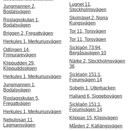
Lugnet 11,
Jungmannen 2,
Stockholmsvägen
Bodalsvägen
Skolnäset 2, Norra
Roslagsskutan 1,
Kungsvägen
Bodalsvägen
Tor 11, Torsvägen
Briggen 2, Fregattvägen
Tor 11, Torsvägen
Herkules 1, Merkuriusvägen
Sicklaön 73:94,
Odlingen 14,
Bergåsavägen 10
Frimurarevägen
Närke 2, Stockholmsvägen
Klippudden 29,
36
Klippuddsstigen
Sicklaön 151:1,
Herkules 1, Merkuriusvägen
Forumvägen 14
Jungmannen 1,
Sobeln 1, Utterbacken
Bodalsvägen
Halland 6, Siggebovägen
Roslagsskutan 5,
Fregattvägen
Sicklaön 151:1,
Forumvägen 14
Herkules 1, Merkuriusvägen
Klippan 15, Klippvägen
Nebulosan 11,
Lagmansvägen
Mården 2, Källängsvägen