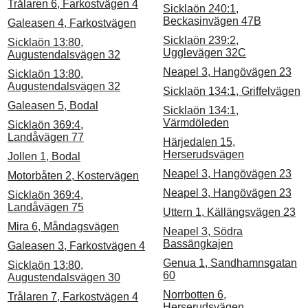
Trålaren 6, Farkostvägen 4
Sicklaön 240:1,
Beckasinvägen 47B
Galeasen 4, Farkostvägen
Sicklaön 239:2,
Sicklaön 13:80,
Ugglevägen 32C
Augustendalsvägen 32
Neapel 3, Hangövägen 23
Sicklaön 13:80,
Augustendalsvägen 32
Sicklaön 134:1, Griffelvägen
Galeasen 5, Bodal
Sicklaön 134:1,
Värmdöleden
Sicklaön 369:4,
Landåvägen 77
Härjedalen 15,
Herserudsvägen
Jollen 1, Bodal
Neapel 3, Hangövägen 23
Motorbåten 2, Kostervägen
Neapel 3, Hangövägen 23
Sicklaön 369:4,
Landåvägen 75
Uttern 1, Källängsvägen 23
Mira 6, Måndagsvägen
Neapel 3, Södra
Bassängkajen
Galeasen 3, Farkostvägen 4
Genua 1, Sandhamnsgatan
Sicklaön 13:80,
60
Augustendalsvägen 30
Norrbotten 6,
Trålaren 7, Farkostvägen 4
Herserudsvägen