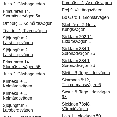
Furunäset 1, Aspnäsvägen
Juno 2, Gåshagaleden
Frej 9, Vattängsvägen
Frimuraren 14,
Stormästarvägen 5a
Bo Gård 1, Grönstavägen
Omberg 1, Kolmårdsvägen
Skolnäset 2, Norra
Kungsvägen
Tiveden 1, Tivedsvägen
Sicklaön 202:11,
Sjöjungfrun 2,
Ektorpsvägen 1
Larsbergsvägen
Sicklaön 384:1,
Sjöjungfrun 2,
Serenadvägen 26
Larsbergsvägen
Sicklaön 384:1,
Frimuraren 14,
Serenadvägen 26
Stormästarvägen 5B
Stettin 6, Tegeluddsvägen
Juno 2, Gåshagaleden
Skarpnäs 6:12,
Kinnekulle 1,
Timmermansvägen 6
Kolmårdsvägen
Stettin 6, Tegeluddsvägen
Kinnekulle 1,
98
Kolmårdsvägen
Sicklaön 73:48,
Sjöjungfrun 2,
Värmdövägen
Larsbergsvägen
Lojo 1, Lojovägen 50