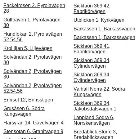
Fackelrosen 2, Pyrolavägen
Sicklaön 369:42,
28
Fabrikörvägen
Gulltraven 1, Pyrolavägen
Utblicken 1, Kyrkvägen
30
Barkassen 1, Barkassvägen
Hundlokan 2, Pyrolavägen
Barkassen 1, Barkassvägen
52,54,56
Sicklaön 369:41,
Krolliljan 5, Liljevägen
Fabrikörvägen
Solvändan 2, Pyrolavägen
Sicklaön 369:34,
30
Cylindervägen
Solvändan 2, Pyrolavägen
Sicklaön 369:34,
30
Cylindervägen
Solvändan 2, Pyrolavägen
Valhall Norra 22, Södra
52,54,56
Kungsvägen
Enriset 12, Enrisstigen
Sicklaön 369:34,
Grusåsen 6, Södra
Jakobsdalsvägen 1
Kungsvägen
Lappland Södra 6,
Harsyran 14, Gavelvägen 4
Norrskensvägen
Stensötan 6, Granitvägen 9
Bredablick Större 3,
Bredablicksvägen