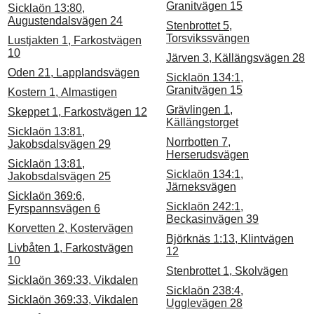
Granitvägen 15
Sicklaön 13:80,
Augustendalsvägen 24
Stenbrottet 5,
Torsvikssvängen
Lustjakten 1, Farkostvägen
10
Järven 3, Källängsvägen 28
Oden 21, Lapplandsvägen
Sicklaön 134:1,
Granitvägen 15
Kostern 1, Almastigen
Grävlingen 1,
Skeppet 1, Farkostvägen 12
Källängstorget
Sicklaön 13:81,
Norrbotten 7,
Jakobsdalsvägen 29
Herserudsvägen
Sicklaön 13:81,
Sicklaön 134:1,
Jakobsdalsvägen 25
Järneksvägen
Sicklaön 369:6,
Sicklaön 242:1,
Fyrspannsvägen 6
Beckasinvägen 39
Korvetten 2, Kostervägen
Björknäs 1:13, Klintvägen
Livbåten 1, Farkostvägen
12
10
Stenbrottet 1, Skolvägen
Sicklaön 369:33, Vikdalen
Sicklaön 238:4,
Sicklaön 369:33, Vikdalen
Ugglevägen 28