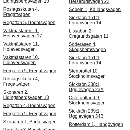
Lidingsbergsvägen 10
Herserudsvägen 22
Roslagsskutan 4,
Sobeln 1, Källängsvägen
Fregattvägen
Sicklaön 151:1,
Regattan 5, Bodalsvägen
Forumvägen 14
Vaktmästaren 11,
Lissabon 2,
Holavedsvägen 17
Öregrundsgatan 11
Vaktmästaren 11,
Söderåsen 4,
Holavedsvägen
Skogshemsvägen
Vaktmästaren 10,
Sicklaön 151:1,
Holavedsvägen
Forumvägen 14
Fregatten 5, Fregattvägen
Stenbrottet 10,
Stockholmsvägen
Roslagsskutan 4,
Fregattvägen
Sicklaön 238:1,
Ugglevägen 23A
Skonaren 2,
Lidingsbergsvägen 10
Östergötland 9,
Stockholmsvägen
Regattan 4, Bodalsvägen
Sicklaön 239:1,
Fregatten 5, Fregattvägen
Ugglevägen 34B
Skonaren 1, Bodalsvägen
Rotterdam 1, Hangövägen
Regattan 3, Bodalsvägen