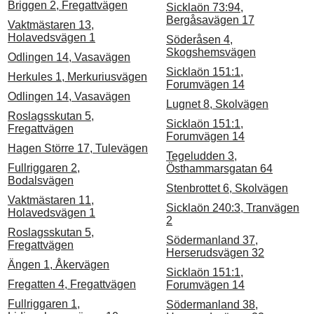
Briggen 2, Fregattvägen
Sicklaön 73:94,
Bergåsavägen 17
Vaktmästaren 13,
Holavedsvägen 1
Söderåsen 4,
Skogshemsvägen
Odlingen 14, Vasavägen
Sicklaön 151:1,
Herkules 1, Merkuriusvägen
Forumvägen 14
Odlingen 14, Vasavägen
Lugnet 8, Skolvägen
Roslagsskutan 5,
Sicklaön 151:1,
Fregattvägen
Forumvägen 14
Hagen Större 17, Tulevägen
Tegeludden 3,
Fullriggaren 2,
Östhammarsgatan 64
Bodalsvägen
Stenbrottet 6, Skolvägen
Vaktmästaren 11,
Sicklaön 240:3, Tranvägen
Holavedsvägen 1
2
Roslagsskutan 5,
Södermanland 37,
Fregattvägen
Herserudsvägen 32
Ängen 1, Åkervägen
Sicklaön 151:1,
Fregatten 4, Fregattvägen
Forumvägen 14
Fullriggaren 1,
Södermanland 38,