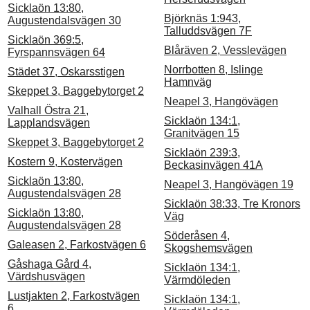
Sicklaön 13:80,
Björknäs 1:943,
Augustendalsvägen 30
Talluddsvägen 7F
Sicklaön 369:5,
Blåräven 2, Vesslevägen
Fyrspannsvägen 64
Norrbotten 8, Islinge
Städet 37, Oskarsstigen
Hamnväg
Skeppet 3, Baggebytorget 2
Neapel 3, Hangövägen
Valhall Östra 21,
Sicklaön 134:1,
Lapplandsvägen
Granitvägen 15
Skeppet 3, Baggebytorget 2
Sicklaön 239:3,
Kostern 9, Kostervägen
Beckasinvägen 41A
Sicklaön 13:80,
Neapel 3, Hangövägen 19
Augustendalsvägen 28
Sicklaön 38:33, Tre Kronors
Sicklaön 13:80,
Väg
Augustendalsvägen 28
Söderåsen 4,
Galeasen 2, Farkostvägen 6
Skogshemsvägen
Gåshaga Gård 4,
Sicklaön 134:1,
Värdshusvägen
Värmdöleden
Lustjakten 2, Farkostvägen
Sicklaön 134:1,
6