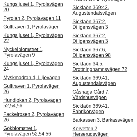
Kungsljuset 1, Pyrolavägen
Sicklaön 369:42,
20
Augustendalsvägen
Pyrolan 2, Pyrolavägen 11
Sicklaön 367:2,
Gulltraven 1, Pyrolavägen
Diligensvägen 3
Kungsljuset 1, Pyrolavägen
Sicklaön 367:2,
22
Diligensvägen 3
Nyckelblomstret 1,
Sicklaön 367:6,
Pyrolavägen 9
Diligensvägen 98
Kungsljuset 1, Pyrolavägen
Sicklaön 34:5,
24
Drottninghamnsvägen 72
Myskmadran 4, Liljevägen
Sicklaön 369:41,
Augustendalsvägen
Gulltraven 1, Pyrolavägen
26
Gåshaga Gård 7,
Värdshusvägen
Hundlokan 2, Pyrolavägen
52,54,56
Sicklaön 369:41,
Fabrikörvägen
Fackelrosen 2, Pyrolavägen
26
Barkassen 3, Barkassvägen
Gökblomstret 1,
Korvetten 2,
Pyrolavägen 52,54,56
Herserudsvägen