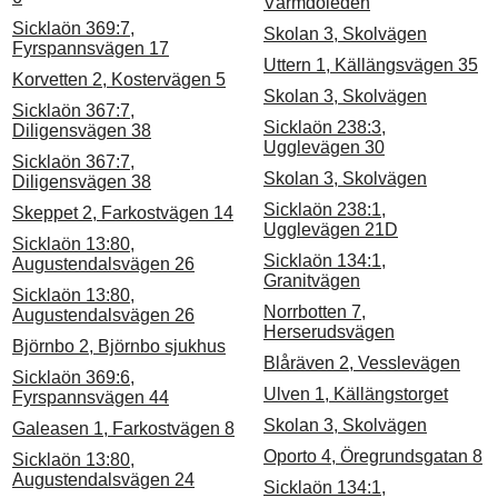
Värmdöleden
Sicklaön 369:7,
Skolan 3, Skolvägen
Fyrspannsvägen 17
Uttern 1, Källängsvägen 35
Korvetten 2, Kostervägen 5
Skolan 3, Skolvägen
Sicklaön 367:7,
Sicklaön 238:3,
Diligensvägen 38
Ugglevägen 30
Sicklaön 367:7,
Skolan 3, Skolvägen
Diligensvägen 38
Sicklaön 238:1,
Skeppet 2, Farkostvägen 14
Ugglevägen 21D
Sicklaön 13:80,
Sicklaön 134:1,
Augustendalsvägen 26
Granitvägen
Sicklaön 13:80,
Norrbotten 7,
Augustendalsvägen 26
Herserudsvägen
Björnbo 2, Björnbo sjukhus
Blåräven 2, Vesslevägen
Sicklaön 369:6,
Ulven 1, Källängstorget
Fyrspannsvägen 44
Skolan 3, Skolvägen
Galeasen 1, Farkostvägen 8
Oporto 4, Öregrundsgatan 8
Sicklaön 13:80,
Augustendalsvägen 24
Sicklaön 134:1,