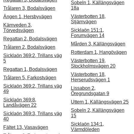
Sobeln 1, Källängsvägen
18a
Trålaren 3, Bodalsvägen
Västerbotten 18,
Ängen 1, Hersbyvägen
Stjärnvägen
Kärnveden 3,
Sicklaön 151:1,
Törvedsvägen
Forumvägen 14
Regattan 2, Bodalsvägen
Mården 3, Källängsvägen
Trålaren 2, Bodalsvägen
Rotterdam 1, Hangövägen
Sicklaön 369:2, Trillans väg
Västerbotten 19,
5
Stockholmsvägen 20
Regattan 1, Bodalsvägen
Västerbotten 18,
Trålaren 5, Farkostvägen
Herserudsvägen 1
Sicklaön 369:2, Trillans väg
Lissabon 2,
49
Öregrundsgatan 9
Sicklaön 369:8,
Uttern 1, Källängsvägen 25
Landåvägen 22
Sobeln 2, Källängsvägen
Sicklaön 369:3, Trillans väg
15
40
Sicklaön 134:1,
Fältet 13, Vasavägen
Värmdöleden