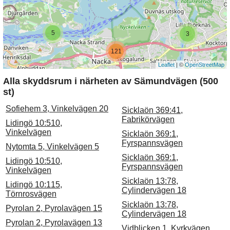
5
3
121
Leaflet
| ©
OpenStreetMap
Alla skyddsrum i närheten av Sämundvägen (500
st)
Sofiehem 3, Vinkelvägen 20
Sicklaön 369:41,
Fabrikörvägen
Lidingö 10:510,
Vinkelvägen
Sicklaön 369:1,
Fyrspannsvägen
Nytomta 5, Vinkelvägen 5
Sicklaön 369:1,
Lidingö 10:510,
Fyrspannsvägen
Vinkelvägen
Sicklaön 13:78,
Lidingö 10:115,
Cylindervägen 18
Törnrosvägen
Sicklaön 13:78,
Pyrolan 2, Pyrolavägen 15
Cylindervägen 18
Pyrolan 2, Pyrolavägen 13
Vidblicken 1, Kyrkvägen