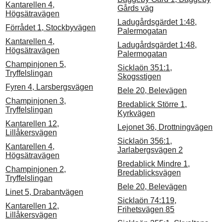
Kantarellen 4,
Gårds väg
Högsätravägen
Ladugårdsgärdet 1:48,
Förrådet 1, Stockbyvägen
Palermogatan
Kantarellen 4,
Ladugårdsgärdet 1:48,
Högsätravägen
Palermogatan
Champinjonen 5,
Sicklaön 351:1,
Tryffelslingan
Skogsstigen
Fyren 4, Larsbergsvägen
Bele 20, Belevägen
Champinjonen 3,
Bredablick Större 1,
Tryffelslingan
Kyrkvägen
Kantarellen 12,
Lejonet 36, Drottningvägen
Lillåkersvägen
Sicklaön 356:1,
Kantarellen 4,
Jarlabergsvägen 2
Högsätravägen
Bredablick Mindre 1,
Champinjonen 2,
Bredablicksvägen
Tryffelslingan
Bele 20, Belevägen
Linet 5, Drabantvägen
Sicklaön 74:119,
Kantarellen 12,
Frihetsvägen 85
Lillåkersvägen