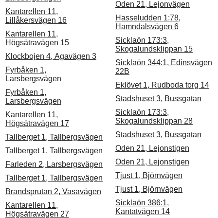
Oden 21, Lejonvägen
Kantarellen 11,
Hasseludden 1:78,
Lillåkersvägen 16
Hamndalsvägen 6
Kantarellen 11,
Sicklaön 173:3,
Högsätravägen 15
Skogalundsklippan 15
Klockbojen 4, Agavägen 3
Sicklaön 344:1, Edinsvägen
Fyrbåken 1,
22B
Larsbergsvägen
Eklövet 1, Rudboda torg 14
Fyrbåken 1,
Stadshuset 3, Bussgatan
Larsbergsvägen
Sicklaön 173:3,
Kantarellen 11,
Skogalundsklippan 28
Högsätravägen 17
Stadshuset 3, Bussgatan
Tallberget 1, Tallbergsvägen
Oden 21, Lejonstigen
Tallberget 1, Tallbergsvägen
Oden 21, Lejonstigen
Farleden 2, Larsbergsvägen
Tjust 1, Björnvägen
Tallberget 1, Tallbergsvägen
Tjust 1, Björnvägen
Brandsprutan 2, Vasavägen
Sicklaön 386:1,
Kantarellen 11,
Kantatvägen 14
Högsätravägen 27