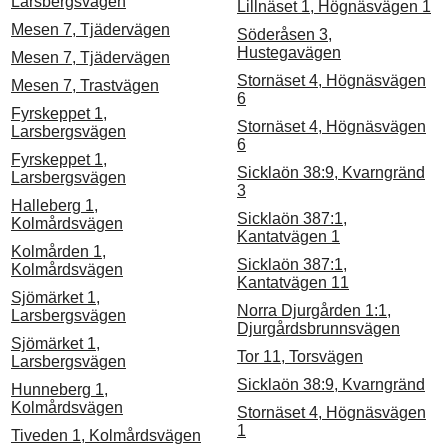
Larsbergsvägen
Lillnäset 1, Högnäsvägen 1
Mesen 7, Tjädervägen
Söderåsen 3,
Hustegavägen
Mesen 7, Tjädervägen
Stornäset 4, Högnäsvägen
Mesen 7, Trastvägen
6
Fyrskeppet 1,
Stornäset 4, Högnäsvägen
Larsbergsvägen
6
Fyrskeppet 1,
Sicklaön 38:9, Kvarngränd
Larsbergsvägen
3
Halleberg 1,
Sicklaön 387:1,
Kolmårdsvägen
Kantatvägen 1
Kolmården 1,
Sicklaön 387:1,
Kolmårdsvägen
Kantatvägen 11
Sjömärket 1,
Norra Djurgården 1:1,
Larsbergsvägen
Djurgårdsbrunnsvägen
Sjömärket 1,
Tor 11, Torsvägen
Larsbergsvägen
Sicklaön 38:9, Kvarngränd
Hunneberg 1,
Kolmårdsvägen
Stornäset 4, Högnäsvägen
1
Tiveden 1, Kolmårdsvägen