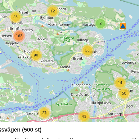
12
36
8
163
56
90
14
50
27
43
svägen (500 st)