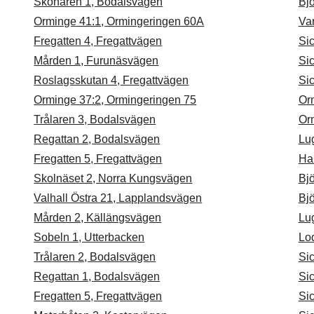
Skonaren 1, Bodalsvägen
Bj
Orminge 41:1, Ormingeringen 60A
Va
Fregatten 4, Fregattvägen
Sic
Mården 1, Furunäsvägen
Si
Roslagsskutan 4, Fregattvägen
Si
Orminge 37:2, Ormingeringen 75
Or
Trålaren 3, Bodalsvägen
Or
Regattan 2, Bodalsvägen
Lu
Fregatten 5, Fregattvägen
Ha
Skolnäset 2, Norra Kungsvägen
Bjö
Valhall Östra 21, Lapplandsvägen
Bj
Mården 2, Källängsvägen
Lu
Sobeln 1, Utterbacken
Lod
Trålaren 2, Bodalsvägen
Si
Regattan 1, Bodalsvägen
Si
Fregatten 5, Fregattvägen
Si