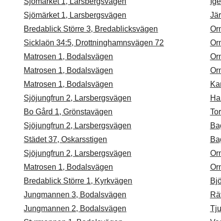
Sjömärket 1, Larsbergsvägen
Ige
Sjömärket 1, Larsbergsvägen
Jä
Bredablick Större 3, Bredablicksvägen
Or
Sicklaön 34:5, Drottninghamnsvägen 72
Or
Matrosen 1, Bodalsvägen
Or
Matrosen 1, Bodalsvägen
Or
Matrosen 1, Bodalsvägen
Ka
Sjöjungfrun 2, Larsbergsvägen
Ha
Bo Gård 1, Grönstavägen
Tor
Sjöjungfrun 2, Larsbergsvägen
Ba
Städet 37, Oskarsstigen
Ba
Sjöjungfrun 2, Larsbergsvägen
Or
Matrosen 1, Bodalsvägen
Or
Bredablick Större 1, Kyrkvägen
Bj
Jungmannen 3, Bodalsvägen
Rä
Jungmannen 2, Bodalsvägen
Tju