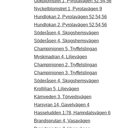
Gökblomstret 1, Pyrolavägen 52,54,56
Nyckelblomstret 1, Pyrolavägen 9
Hundlokan 2, Pyrolavägen 52,54,56
Hundlokan 2, Pyrolavägen 52,54,56
Söderåsen 4, Skogshemsvägen
Söderåsen 4, Skogshemsvägen
Champinjonen 5, Tryffelslingan
Myskmadran 4, Liljevägen
Champinjonen 2, Tryffelslingan
Champinjonen 3, Tryffelslingan
Söderåsen 4, Skogshemsvägen
Krolliljan 5, Liljevägen
Kärnveden 3, Törvedsvägen
Harsyran 14, Gavelvägen 4
Hasseludden 1:78, Hamndalsvägen 6
Brandsprutan 4, Vasavägen