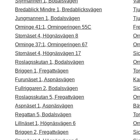
Styrmannen 1, Bodalsvägen
Va
Bredablick Mindre 1, Bredablicksvägen
Tju
Jungmannen 1, Bodalsvägen
Tju
Orminge 41:1, Ormingeringen 55C
Fre
Stornäset 4, Högnäsvägen 8
Or
Orminge 37:1, Ormingeringen 67
Or
Stornäset 4, Högnäsvägen 17
Si
Roslagsskutan 1, Bodalsvägen
Or
Briggen 1, Fregattvägen
Tor
Furunäset 1, Aspnäsvägen
Ka
Fullriggaren 2, Bodalsvägen
Sic
Roslagsskutan 5, Fregattvägen
Or
Aspnäset 1, Aspnäsvägen
Bä
Regattan 5, Bodalsvägen
Tor
Lillnäset 1, Högnäsvägen 6
Or
Briggen 2, Fregattvägen
Si