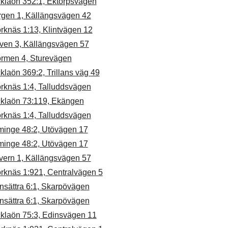
cklaön 352:1, Ektorpsvägen
rgen 1, Källängsvägen 42
rknäs 1:13, Klintvägen 12
ven 3, Källängsvägen 57
ormen 4, Sturevägen
klaön 369:2, Trillans väg 49
rknäs 1:4, Talluddsvägen
cklaön 73:119, Ekängen
rknäs 1:4, Talluddsvägen
minge 48:2, Utövägen 17
minge 48:2, Utövägen 17
vern 1, Källängsvägen 57
örknäs 1:921, Centralvägen 5
nsättra 6:1, Skarpövägen
nsättra 6:1, Skarpövägen
cklaön 75:3, Edinsvägen 11