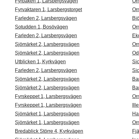
Fyrbåken 1, Larsbergsvägen
Or
Fyrvaktaren 1, Larsbergstorget
Or
Farleden 2, Larsbergsvägen
Bj
Sotudden 1, Bosövägen
Or
Farleden 2, Larsbergsvägen
Ek
Sjömärket 2, Larsbergsvägen
Or
Sjömärket 2, Larsbergsvägen
Od
Utblicken 1, Kyrkvägen
Sic
Farleden 2, Larsbergsvägen
Sic
Sjömärket 2, Larsbergsvägen
Ba
Sjömärket 2, Larsbergsvägen
Ba
Fyrskeppet 1, Larsbergsvägen
Or
Fyrskeppet 1, Larsbergsvägen
Ill
Sjömärket 1, Larsbergsvägen
Ha
Sjömärket 1, Larsbergsvägen
Or
Bredablick Större 4, Kyrkvägen
Fjä