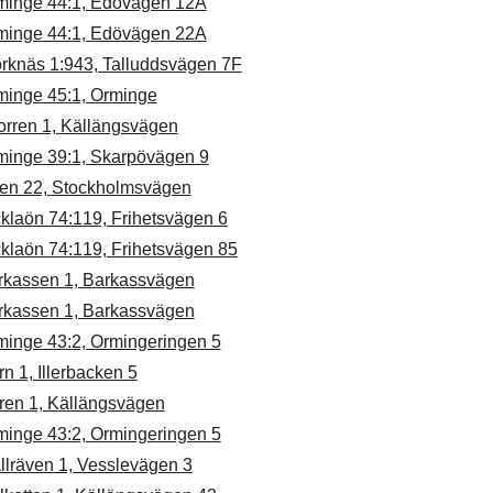
minge 44:1, Edövägen 12A
minge 44:1, Edövägen 22A
örknäs 1:943, Talluddsvägen 7F
minge 45:1, Orminge
orren 1, Källängsvägen
minge 39:1, Skarpövägen 9
en 22, Stockholmsvägen
klaön 74:119, Frihetsvägen 6
klaön 74:119, Frihetsvägen 85
rkassen 1, Barkassvägen
rkassen 1, Barkassvägen
minge 43:2, Ormingeringen 5
ern 1, Illerbacken 5
ren 1, Källängsvägen
minge 43:2, Ormingeringen 5
llräven 1, Vesslevägen 3