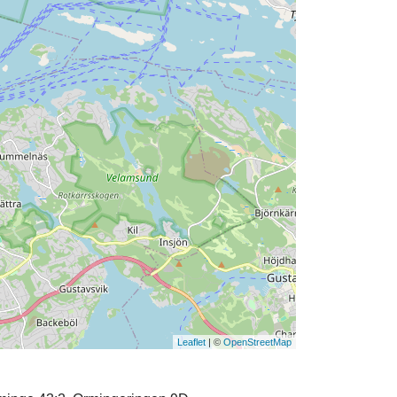
Leaflet
| ©
OpenStreetMap