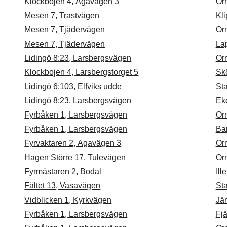
Klockbojen 4, Agavägen 3
Or
Mesen 7, Trastvägen
Kl
Mesen 7, Tjädervägen
Or
Mesen 7, Tjädervägen
La
Lidingö 8:23, Larsbergsvägen
Or
Klockbojen 4, Larsbergstorget 5
Sk
Lidingö 6:103, Elfviks udde
St
Lidingö 8:23, Larsbergsvägen
Eko
Fyrbåken 1, Larsbergsvägen
Or
Fyrbåken 1, Larsbergsvägen
Ba
Fyrvaktaren 2, Agavägen 3
Or
Hagen Större 17, Tulevägen
Or
Fyrmästaren 2, Bodal
Ill
Fältet 13, Vasavägen
St
Vidblicken 1, Kyrkvägen
Jä
Fyrbåken 1, Larsbergsvägen
Fjä