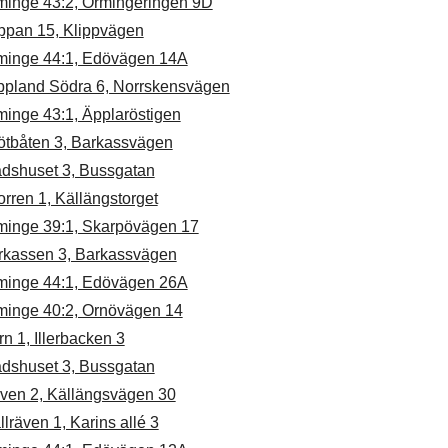
minge 43:2, Ormingeringen 9D
ippan 15, Klippvägen
minge 44:1, Edövägen 14A
ppland Södra 6, Norrskensvägen
minge 43:1, Äpplaröstigen
ötbåten 3, Barkassvägen
adshuset 3, Bussgatan
rren 1, Källängstorget
minge 39:1, Skarpövägen 17
rkassen 3, Barkassvägen
minge 44:1, Edövägen 26A
minge 40:2, Ornövägen 14
ern 1, Illerbacken 3
adshuset 3, Bussgatan
rven 2, Källängsvägen 30
llräven 1, Karins allé 3