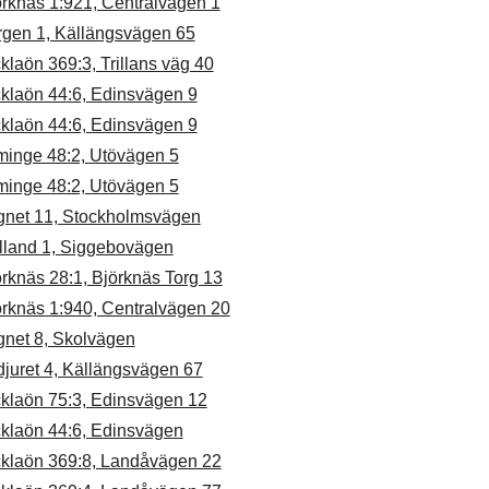
örknäs 1:921, Centralvägen 1
rgen 1, Källängsvägen 65
klaön 369:3, Trillans väg 40
cklaön 44:6, Edinsvägen 9
cklaön 44:6, Edinsvägen 9
minge 48:2, Utövägen 5
minge 48:2, Utövägen 5
gnet 11, Stockholmsvägen
lland 1, Siggebovägen
rknäs 28:1, Björknäs Torg 13
örknäs 1:940, Centralvägen 20
gnet 8, Skolvägen
juret 4, Källängsvägen 67
cklaön 75:3, Edinsvägen 12
cklaön 44:6, Edinsvägen
cklaön 369:8, Landåvägen 22