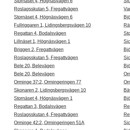
Stornäset 4, Högnäsvägen 6
Si
Roslagsskutan 5, Fregattvägen
Va
Stornäset 4, Högnäsvägen 6
Bjö
Fullriggaren 1, Lidingsbergsvägen 10
Rä
Regattan 4, Bodalsvägen
St
Lillnäset 1, Högnäsvägen 1
Sic
Briggen 2, Fregattvägen
Bjö
Roslagsskutan 5, Fregattvägen
Si
Bele 20, Belevägen
Bjö
Bele 20, Belevägen
Or
Orminge 37:2, Ormingeringen 77
Or
Skonaren 2, Lidingsbergsvägen 10
Bä
Stornäset 4, Högnäsvägen 1
Bj
Regattan 3, Bodalsvägen
Re
Roslagsskutan 4, Fregattvägen
Re
Orminge 42:2, Ormingeringen 51A
Si