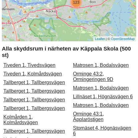
123
Leaflet
| ©
OpenStreetMap
Alla skyddsrum i närheten av Käppala Skola (500
st)
Tiveden 1, Tivedsvägen
Matrosen 1, Bodalsvägen
Tiveden 1, Kolmårdsvägen
Orminge 43:2,
Ormingeringen 9D
Tallberget 1, Tallbergsvägen
Matrosen 1, Bodalsvägen
Tallberget 1, Tallbergsvägen
Lillnäset 1, Högnäsvägen 6
Tallberget 1, Tallbergsvägen
Matrosen 1, Bodalsvägen
Tallberget 1, Tallbergsvägen
Orminge 43:1,
Kolmården 1,
Äpplaröstigen
Kolmårdsvägen
Stornäset 4, Högnäsvägen
Tallberget 1, Tallbergsvägen
6