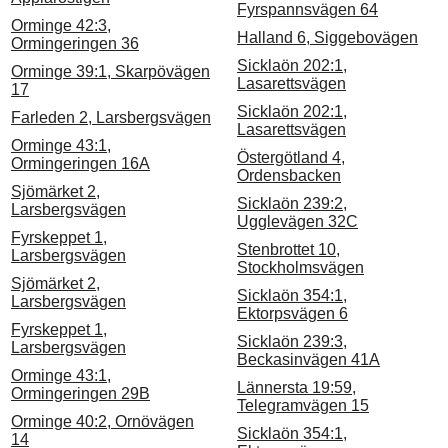
Fyrspannsvägen 64
Orminge 42:3,
Halland 6, Siggebovägen
Ormingeringen 36
Sicklaön 202:1,
Orminge 39:1, Skarpövägen
Lasarettsvägen
17
Sicklaön 202:1,
Farleden 2, Larsbergsvägen
Lasarettsvägen
Orminge 43:1,
Östergötland 4,
Ormingeringen 16A
Ordensbacken
Sjömärket 2,
Sicklaön 239:2,
Larsbergsvägen
Ugglevägen 32C
Fyrskeppet 1,
Stenbrottet 10,
Larsbergsvägen
Stockholmsvägen
Sjömärket 2,
Sicklaön 354:1,
Larsbergsvägen
Ektorpsvägen 6
Fyrskeppet 1,
Sicklaön 239:3,
Larsbergsvägen
Beckasinvägen 41A
Orminge 43:1,
Lännersta 19:59,
Ormingeringen 29B
Telegramvägen 15
Orminge 40:2, Ornövägen
Sicklaön 354:1,
14