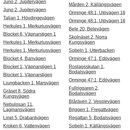
Juno 2, Jupitervägen
Mården 2, Källängsvägen
Juno 2, Jupitervägen
Orminge 48:1, Utövägen 16
Taljan 1, Hövdingevägen
Orminge 48:1, Utövägen 16
Herkules 1, Merkuriusvägen
Bele 20, Belevägen
Blocket 6, Väpnarstigen 1
Skolnäset 2, Norra
Herkules 1, Merkuriusvägen
Kungsvägen
Herkules 1, Merkuriusvägen
Sobeln 1, Utterbacken
Blocket 4, Banvägen
Orminge 47:1, Edövägen
Blocket 1, Väpnarstigen 1
Roslagsskutan 1,
Bodalsvägen
Blocket 1, Väpnarstigen
Orminge 47:1, Edövägen
Ljungbacken 1, Marsvägen
Fullriggaren 2,
Gräset 8, Södra
Bodalsvägen
Kungsvägen
Blåräven 2, Vesslevägen
Nebulosan 11,
Lagmansvägen
Briggen 1, Fregattvägen
Linet 5, Drabantvägen
Regattan 5, Bodalsvägen
Kroken 6, Vattenvägen
Sobeln 1, Källängsvägen