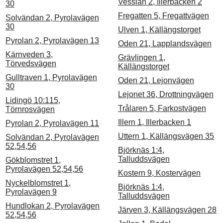
Vesslan 2, Illerbacken 2
30
Fregatten 5, Fregattvägen
Solvändan 2, Pyrolavägen
30
Ulven 1, Källängstorget
Pyrolan 2, Pyrolavägen 13
Oden 21, Lapplandsvägen
Kärnveden 3,
Grävlingen 1,
Törvedsvägen
Källängstorget
Gulltraven 1, Pyrolavägen
Oden 21, Lejonvägen
30
Lejonet 36, Drottningvägen
Lidingö 10:115,
Trålaren 5, Farkostvägen
Törnrosvägen
Illern 1, Illerbacken 1
Pyrolan 2, Pyrolavägen 11
Uttern 1, Källängsvägen 35
Solvändan 2, Pyrolavägen
52,54,56
Björknäs 1:4,
Talluddsvägen
Gökblomstret 1,
Pyrolavägen 52,54,56
Kostern 9, Kostervägen
Nyckelblomstret 1,
Björknäs 1:4,
Pyrolavägen 9
Talluddsvägen
Hundlokan 2, Pyrolavägen
Järven 3, Källängsvägen 28
52,54,56