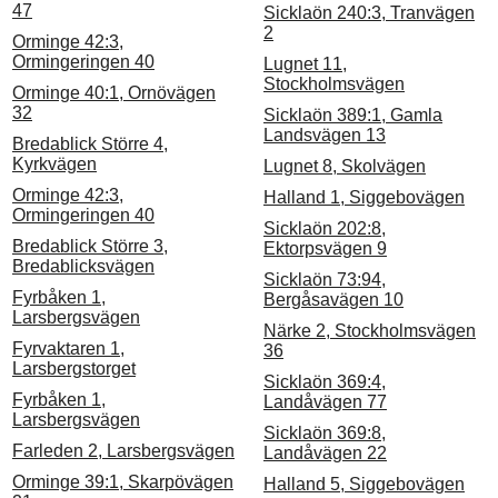
47
Sicklaön 240:3, Tranvägen
2
Orminge 42:3,
Ormingeringen 40
Lugnet 11,
Stockholmsvägen
Orminge 40:1, Ornövägen
32
Sicklaön 389:1, Gamla
Landsvägen 13
Bredablick Större 4,
Kyrkvägen
Lugnet 8, Skolvägen
Orminge 42:3,
Halland 1, Siggebovägen
Ormingeringen 40
Sicklaön 202:8,
Bredablick Större 3,
Ektorpsvägen 9
Bredablicksvägen
Sicklaön 73:94,
Fyrbåken 1,
Bergåsavägen 10
Larsbergsvägen
Närke 2, Stockholmsvägen
Fyrvaktaren 1,
36
Larsbergstorget
Sicklaön 369:4,
Fyrbåken 1,
Landåvägen 77
Larsbergsvägen
Sicklaön 369:8,
Farleden 2, Larsbergsvägen
Landåvägen 22
Orminge 39:1, Skarpövägen
Halland 5, Siggebovägen