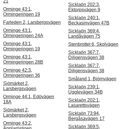
21
Sicklaön 202:3,
Orminge 43:1,
Ektorpsvägen 9
Ormingeringen 19
Sicklaön 240:1,
Farleden 2, Larsbergsvägen
Beckasinvägen 47B
Orminge 43:1,
Sicklaön 369:4,
Ormingeringen 24A
Landåvägen 75
Orminge 43:1,
Stenbrottet 6, Skolvägen
Ormingeringen 19
Sicklaön 367:7,
Orminge 43:1,
Diligensvägen 38
Ormingeringen 28B
Sicklaön 367:7,
Orminge 42:3,
Diligensvägen 38
Ormingeringen 36
Småland 1, Björnvägen
Sjömärket 2,
Sicklaön 239:1,
Larsbergsvägen
Ugglevägen 34B
Orminge 44:1, Edövägen
Sicklaön 202:1,
18A
Lasarettsvägen
Sjömärket 2,
Sicklaön 73:94,
Larsbergsvägen
Bergåsavägen 17
Orminge 43:2,
Sicklaön 369:5,
Äpplaröstigen