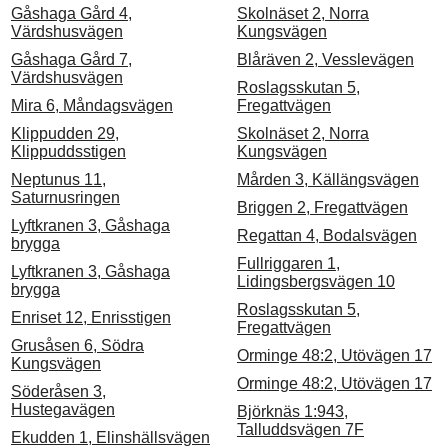
Gåshaga Gård 4,
Skolnäset 2, Norra
Värdshusvägen
Kungsvägen
Gåshaga Gård 7,
Blåräven 2, Vesslevägen
Värdshusvägen
Roslagsskutan 5,
Mira 6, Måndagsvägen
Fregattvägen
Klippudden 29,
Skolnäset 2, Norra
Klippuddsstigen
Kungsvägen
Neptunus 11,
Mården 3, Källängsvägen
Saturnusringen
Briggen 2, Fregattvägen
Lyftkranen 3, Gåshaga
Regattan 4, Bodalsvägen
brygga
Fullriggaren 1,
Lyftkranen 3, Gåshaga
Lidingsbergsvägen 10
brygga
Roslagsskutan 5,
Enriset 12, Enrisstigen
Fregattvägen
Grusåsen 6, Södra
Orminge 48:2, Utövägen 17
Kungsvägen
Orminge 48:2, Utövägen 17
Söderåsen 3,
Hustegavägen
Björknäs 1:943,
Talluddsvägen 7F
Ekudden 1, Elinshällsvägen