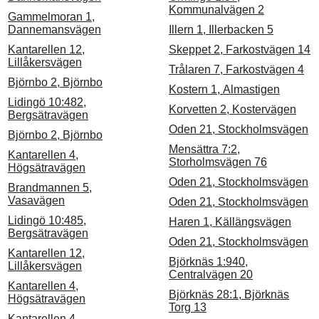
Kommunalvägen 2
Gammelmoran 1,
Dannemansvägen
Illern 1, Illerbacken 5
Kantarellen 12,
Skeppet 2, Farkostvägen 14
Lillåkersvägen
Trålaren 7, Farkostvägen 4
Björnbo 2, Björnbo
Kostern 1, Almastigen
Lidingö 10:482,
Korvetten 2, Kostervägen
Bergsätravägen
Oden 21, Stockholmsvägen
Björnbo 2, Björnbo
Mensättra 7:2,
Kantarellen 4,
Storholmsvägen 76
Högsätravägen
Oden 21, Stockholmsvägen
Brandmannen 5,
Vasavägen
Oden 21, Stockholmsvägen
Lidingö 10:485,
Haren 1, Källängsvägen
Bergsätravägen
Oden 21, Stockholmsvägen
Kantarellen 12,
Björknäs 1:940,
Lillåkersvägen
Centralvägen 20
Kantarellen 4,
Björknäs 28:1, Björknäs
Högsätravägen
Torg 13
Kantarellen 4,