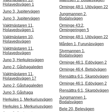
Holavedsvägen 1
Orminge 48:1, Utövägen 22
Juno 3, Jupitervägen
Jungmannen 2,
Juno 3, Jupitervägen
Bodalsvägen
Vaktmästaren 11,
Orminge 43:2,
Holavedsvägen 1
Ormingeringen 5
Vaktmästaren 10,
Orminge 48:1, Utövägen 22
Holavedsvägen
Mården 1, Furunäsvägen
Vaktmästaren 11,
Styrmannen 1,
Holavedsvägen
Bodalsvägen
Juno 3, Herkulesvägen
Orminge 46:1, Edövägen 2
Juno 2, Gåshagaleden
Orminge 46:4, Betsövägen
Vaktmästaren 11,
Rensättra 6:1, Skarpövägen
Holavedsvägen 17
Orminge 46:1, Edövägen 2
Juno 2, Gåshagaleden
Rensättra 6:1, Skarpövägen
Juno 3, Gåshaga
Jungmannen 1,
Herkules 1, Merkuriusvägen
Bodalsvägen
Herkules 1, Merkuriusvägen
Bele 20, Belevägen