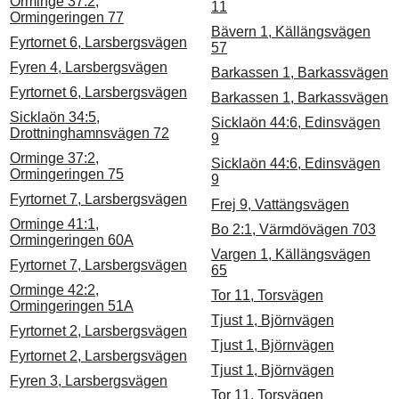
Orminge 37:2,
11
Ormingeringen 77
Bävern 1, Källängsvägen
Fyrtornet 6, Larsbergsvägen
57
Fyren 4, Larsbergsvägen
Barkassen 1, Barkassvägen
Fyrtornet 6, Larsbergsvägen
Barkassen 1, Barkassvägen
Sicklaön 34:5,
Sicklaön 44:6, Edinsvägen
Drottninghamnsvägen 72
9
Orminge 37:2,
Sicklaön 44:6, Edinsvägen
Ormingeringen 75
9
Fyrtornet 7, Larsbergsvägen
Frej 9, Vattängsvägen
Orminge 41:1,
Bo 2:1, Värmdövägen 703
Ormingeringen 60A
Vargen 1, Källängsvägen
Fyrtornet 7, Larsbergsvägen
65
Orminge 42:2,
Tor 11, Torsvägen
Ormingeringen 51A
Tjust 1, Björnvägen
Fyrtornet 2, Larsbergsvägen
Tjust 1, Björnvägen
Fyrtornet 2, Larsbergsvägen
Tjust 1, Björnvägen
Fyren 3, Larsbergsvägen
Tor 11, Torsvägen