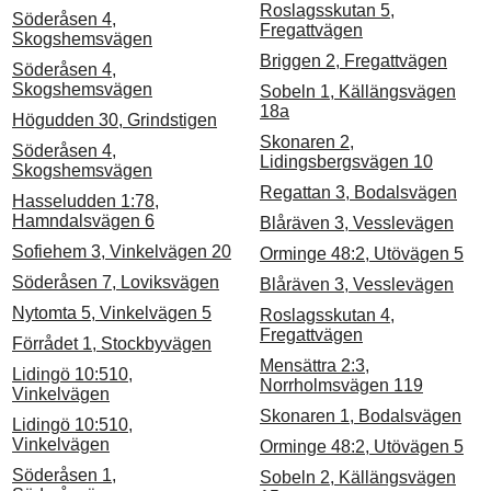
Roslagsskutan 5,
Söderåsen 4,
Fregattvägen
Skogshemsvägen
Briggen 2, Fregattvägen
Söderåsen 4,
Skogshemsvägen
Sobeln 1, Källängsvägen
18a
Högudden 30, Grindstigen
Skonaren 2,
Söderåsen 4,
Lidingsbergsvägen 10
Skogshemsvägen
Regattan 3, Bodalsvägen
Hasseludden 1:78,
Hamndalsvägen 6
Blåräven 3, Vesslevägen
Sofiehem 3, Vinkelvägen 20
Orminge 48:2, Utövägen 5
Söderåsen 7, Loviksvägen
Blåräven 3, Vesslevägen
Nytomta 5, Vinkelvägen 5
Roslagsskutan 4,
Fregattvägen
Förrådet 1, Stockbyvägen
Mensättra 2:3,
Lidingö 10:510,
Norrholmsvägen 119
Vinkelvägen
Skonaren 1, Bodalsvägen
Lidingö 10:510,
Vinkelvägen
Orminge 48:2, Utövägen 5
Söderåsen 1,
Sobeln 2, Källängsvägen