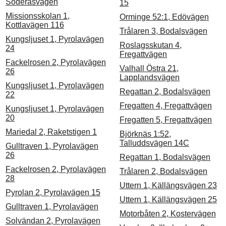
Söderåsvägen
15
Missionsskolan 1,
Orminge 52:1, Edövägen
Kottlavägen 116
Trålaren 3, Bodalsvägen
Kungsljuset 1, Pyrolavägen
Roslagsskutan 4,
24
Fregattvägen
Fackelrosen 2, Pyrolavägen
Valhall Östra 21,
26
Lapplandsvägen
Kungsljuset 1, Pyrolavägen
Regattan 2, Bodalsvägen
22
Fregatten 4, Fregattvägen
Kungsljuset 1, Pyrolavägen
20
Fregatten 5, Fregattvägen
Mariedal 2, Raketstigen 1
Björknäs 1:52,
Talluddsvägen 14C
Gulltraven 1, Pyrolavägen
26
Regattan 1, Bodalsvägen
Fackelrosen 2, Pyrolavägen
Trålaren 2, Bodalsvägen
28
Uttern 1, Källängsvägen 23
Pyrolan 2, Pyrolavägen 15
Uttern 1, Källängsvägen 25
Gulltraven 1, Pyrolavägen
Motorbåten 2, Kostervägen
Solvändan 2, Pyrolavägen