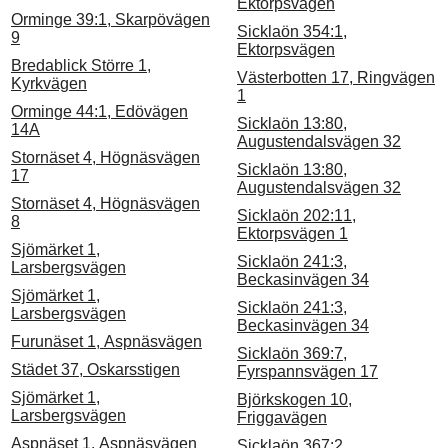
Ektorpsvägen
Orminge 39:1, Skarpövägen
Sicklaön 354:1,
9
Ektorpsvägen
Bredablick Större 1,
Västerbotten 17, Ringvägen
Kyrkvägen
1
Orminge 44:1, Edövägen
Sicklaön 13:80,
14A
Augustendalsvägen 32
Stornäset 4, Högnäsvägen
Sicklaön 13:80,
17
Augustendalsvägen 32
Stornäset 4, Högnäsvägen
Sicklaön 202:11,
8
Ektorpsvägen 1
Sjömärket 1,
Sicklaön 241:3,
Larsbergsvägen
Beckasinvägen 34
Sjömärket 1,
Sicklaön 241:3,
Larsbergsvägen
Beckasinvägen 34
Furunäset 1, Aspnäsvägen
Sicklaön 369:7,
Städet 37, Oskarsstigen
Fyrspannsvägen 17
Sjömärket 1,
Björkskogen 10,
Larsbergsvägen
Friggavägen
Aspnäset 1, Aspnäsvägen
Sicklaön 367:2,