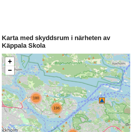
Karta med skyddsrum i närheten av
Käppala Skola
+
−
180
196