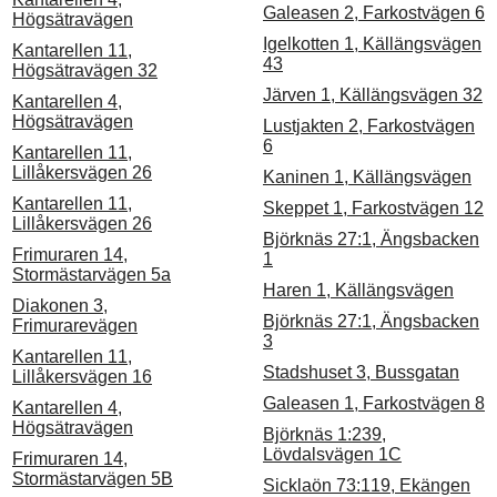
Galeasen 2, Farkostvägen 6
Högsätravägen
Igelkotten 1, Källängsvägen
Kantarellen 11,
43
Högsätravägen 32
Järven 1, Källängsvägen 32
Kantarellen 4,
Högsätravägen
Lustjakten 2, Farkostvägen
6
Kantarellen 11,
Lillåkersvägen 26
Kaninen 1, Källängsvägen
Kantarellen 11,
Skeppet 1, Farkostvägen 12
Lillåkersvägen 26
Björknäs 27:1, Ängsbacken
Frimuraren 14,
1
Stormästarvägen 5a
Haren 1, Källängsvägen
Diakonen 3,
Björknäs 27:1, Ängsbacken
Frimurarevägen
3
Kantarellen 11,
Stadshuset 3, Bussgatan
Lillåkersvägen 16
Galeasen 1, Farkostvägen 8
Kantarellen 4,
Högsätravägen
Björknäs 1:239,
Lövdalsvägen 1C
Frimuraren 14,
Stormästarvägen 5B
Sicklaön 73:119, Ekängen