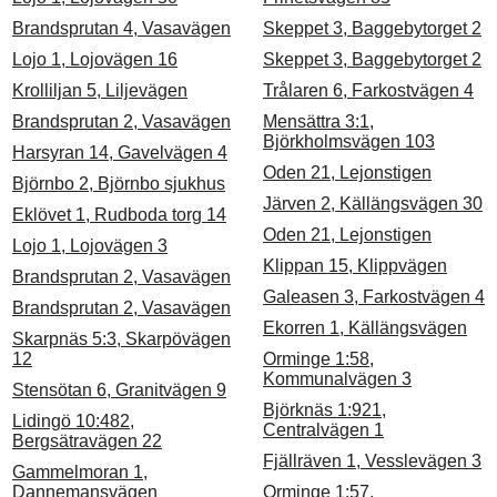
Brandsprutan 4, Vasavägen
Skeppet 3, Baggebytorget 2
Lojo 1, Lojovägen 16
Skeppet 3, Baggebytorget 2
Krolliljan 5, Liljevägen
Trålaren 6, Farkostvägen 4
Brandsprutan 2, Vasavägen
Mensättra 3:1,
Björkholmsvägen 103
Harsyran 14, Gavelvägen 4
Oden 21, Lejonstigen
Björnbo 2, Björnbo sjukhus
Järven 2, Källängsvägen 30
Eklövet 1, Rudboda torg 14
Oden 21, Lejonstigen
Lojo 1, Lojovägen 3
Klippan 15, Klippvägen
Brandsprutan 2, Vasavägen
Galeasen 3, Farkostvägen 4
Brandsprutan 2, Vasavägen
Ekorren 1, Källängsvägen
Skarpnäs 5:3, Skarpövägen
12
Orminge 1:58,
Kommunalvägen 3
Stensötan 6, Granitvägen 9
Björknäs 1:921,
Lidingö 10:482,
Centralvägen 1
Bergsätravägen 22
Fjällräven 1, Vesslevägen 3
Gammelmoran 1,
Dannemansvägen
Orminge 1:57,