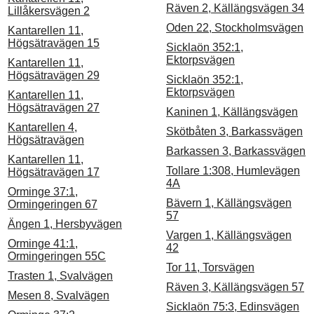
Räven 2, Källängsvägen 34
Lillåkersvägen 2
Oden 22, Stockholmsvägen
Kantarellen 11,
Högsätravägen 15
Sicklaön 352:1,
Ektorpsvägen
Kantarellen 11,
Högsätravägen 29
Sicklaön 352:1,
Ektorpsvägen
Kantarellen 11,
Högsätravägen 27
Kaninen 1, Källängsvägen
Kantarellen 4,
Skötbåten 3, Barkassvägen
Högsätravägen
Barkassen 3, Barkassvägen
Kantarellen 11,
Tollare 1:308, Humlevägen
Högsätravägen 17
4A
Orminge 37:1,
Bävern 1, Källängsvägen
Ormingeringen 67
57
Ängen 1, Hersbyvägen
Vargen 1, Källängsvägen
Orminge 41:1,
42
Ormingeringen 55C
Tor 11, Torsvägen
Trasten 1, Svalvägen
Räven 3, Källängsvägen 57
Mesen 8, Svalvägen
Sicklaön 75:3, Edinsvägen