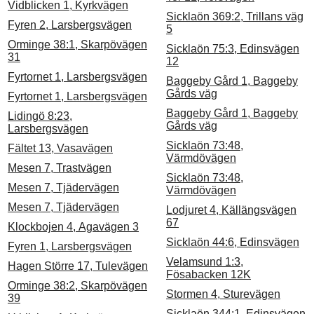
Vidblicken 1, Kyrkvägen
Sicklaön 369:2, Trillans väg
Fyren 2, Larsbergsvägen
5
Orminge 38:1, Skarpövägen
Sicklaön 75:3, Edinsvägen
31
12
Fyrtornet 1, Larsbergsvägen
Baggeby Gård 1, Baggeby
Gårds väg
Fyrtornet 1, Larsbergsvägen
Baggeby Gård 1, Baggeby
Lidingö 8:23,
Gårds väg
Larsbergsvägen
Sicklaön 73:48,
Fältet 13, Vasavägen
Värmdövägen
Mesen 7, Trastvägen
Sicklaön 73:48,
Mesen 7, Tjädervägen
Värmdövägen
Mesen 7, Tjädervägen
Lodjuret 4, Källängsvägen
67
Klockbojen 4, Agavägen 3
Sicklaön 44:6, Edinsvägen
Fyren 1, Larsbergsvägen
Velamsund 1:3,
Hagen Större 17, Tulevägen
Fösabacken 12K
Orminge 38:2, Skarpövägen
Stormen 4, Sturevägen
39
Sicklaön 344:1, Edinsvägen