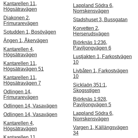
Kantarellen 11,
Lappland Södra 6,
Högsätravägen
Norrskensvägen
Diakonen 2,
Stadshuset 3, Bussgatan
Frimurarevägen
Korvetten 2,
Sotudden 1, Bosövägen
Herserudsvägen
Ängen 1, Åkervägen
Björknäs 1:236,
Paviljongvägen 6
Kantarellen 4,
Högsätravägen
Lustjakten 1, Farkostvägen
10
Kantarellen 11,
Högsätravägen 51
Livbåten 1, Farkostvägen
10
Kantarellen 11,
Högsätravägen 7
Sicklaön 351:1,
Skogsstigen
Odlingen 14,
Frimurarevägen
Björknäs 1:928,
Paviljongvägen 5
Odlingen 14, Vasavägen
Lappland Södra 6,
Odlingen 14, Vasavägen
Norrskensvägen
Kantarellen 4,
Vargen 1, Källängsvägen
Högsätravägen
34
Kantarellen 11,