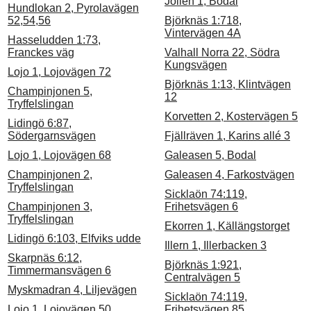
Jollen 1, Bodal
Hundlokan 2, Pyrolavägen
52,54,56
Björknäs 1:718,
Vintervägen 4A
Hasseludden 1:73,
Franckes väg
Valhall Norra 22, Södra
Kungsvägen
Lojo 1, Lojovägen 72
Björknäs 1:13, Klintvägen
Champinjonen 5,
12
Tryffelslingan
Korvetten 2, Kostervägen 5
Lidingö 6:87,
Södergarnsvägen
Fjällräven 1, Karins allé 3
Lojo 1, Lojovägen 68
Galeasen 5, Bodal
Champinjonen 2,
Galeasen 4, Farkostvägen
Tryffelslingan
Sicklaön 74:119,
Champinjonen 3,
Frihetsvägen 6
Tryffelslingan
Ekorren 1, Källängstorget
Lidingö 6:103, Elfviks udde
Illern 1, Illerbacken 3
Skarpnäs 6:12,
Björknäs 1:921,
Timmermansvägen 6
Centralvägen 5
Myskmadran 4, Liljevägen
Sicklaön 74:119,
Lojo 1, Lojovägen 50
Frihetsvägen 85