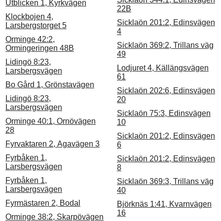
Utblicken 1, Kyrkvägen
22B
Klockbojen 4,
Sicklaön 201:2, Edinsvägen
Larsbergstorget 5
4
Orminge 42:2,
Sicklaön 369:2, Trillans väg
Ormingeringen 48B
49
Lidingö 8:23,
Lodjuret 4, Källängsvägen
Larsbergsvägen
61
Bo Gård 1, Grönstavägen
Sicklaön 202:6, Edinsvägen
Lidingö 8:23,
20
Larsbergsvägen
Sicklaön 75:3, Edinsvägen
Orminge 40:1, Ornövägen
10
28
Sicklaön 201:2, Edinsvägen
Fyrvaktaren 2, Agavägen 3
6
Fyrbåken 1,
Sicklaön 201:2, Edinsvägen
Larsbergsvägen
8
Fyrbåken 1,
Sicklaön 369:3, Trillans väg
Larsbergsvägen
40
Fyrmästaren 2, Bodal
Björknäs 1:41, Kvarnvägen
16
Orminge 38:2, Skarpövägen