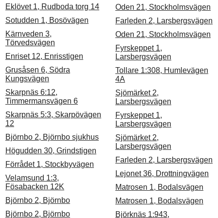
Eklövet 1, Rudboda torg 14
Oden 21, Stockholmsvägen
Sotudden 1, Bosövägen
Farleden 2, Larsbergsvägen
Kärnveden 3,
Oden 21, Stockholmsvägen
Törvedsvägen
Fyrskeppet 1,
Enriset 12, Enrisstigen
Larsbergsvägen
Grusåsen 6, Södra
Tollare 1:308, Humlevägen
Kungsvägen
4A
Skarpnäs 6:12,
Sjömärket 2,
Timmermansvägen 6
Larsbergsvägen
Skarpnäs 5:3, Skarpövägen
Fyrskeppet 1,
12
Larsbergsvägen
Björnbo 2, Björnbo sjukhus
Sjömärket 2,
Larsbergsvägen
Högudden 30, Grindstigen
Farleden 2, Larsbergsvägen
Förrådet 1, Stockbyvägen
Lejonet 36, Drottningvägen
Velamsund 1:3,
Fösabacken 12K
Matrosen 1, Bodalsvägen
Björnbo 2, Björnbo
Matrosen 1, Bodalsvägen
Björnbo 2, Björnbo
Björknäs 1:943,