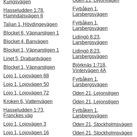
Oden 21, Lejonvägen
Kungsvägen
Fyrbåken 1,
Hasseludden 1:78,
Larsbergsvägen
Hamndalsvägen 6
Fyrbåken 1,
Taljan 1, Hövdingevägen
Larsbergsvägen
Blocket 6, Väpnarstigen 1
Lidingö 8:23,
Blocket 4, Banvägen
Larsbergsvägen
Blocket 1, Väpnarstigen 1
Lidingö 8:23,
Larsbergsvägen
Linet 5, Drabantvägen
Björknäs 1:718,
Blocket 1, Väpnarstigen
Vintervägen 4A
Lojo 1, Lojovägen 68
Fyrbåken 1,
Lojo 1, Lojovägen 50
Larsbergsvägen
Lojo 1, Lojovägen 72
Oden 21, Lejonstigen
Kroken 6, Vattenvägen
Oden 21, Lejonstigen
Hasseludden 1:73,
Fyrbåken 1,
Franckes väg
Larsbergsvägen
Lojo 1, Lojovägen 3
Oden 21, Stockholmsvägen
Lojo 1, Lojovägen 16
Oden 21, Stockholmsvägen