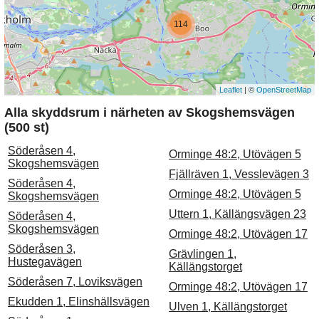
114
Leaflet
| ©
OpenStreetMap
Alla skyddsrum i närheten av Skogshemsvägen
(500 st)
Söderåsen 4,
Orminge 48:2, Utövägen 5
Skogshemsvägen
Fjällräven 1, Vesslevägen 3
Söderåsen 4,
Orminge 48:2, Utövägen 5
Skogshemsvägen
Uttern 1, Källängsvägen 23
Söderåsen 4,
Skogshemsvägen
Orminge 48:2, Utövägen 17
Söderåsen 3,
Grävlingen 1,
Hustegavägen
Källängstorget
Söderåsen 7, Loviksvägen
Orminge 48:2, Utövägen 17
Ekudden 1, Elinshällsvägen
Ulven 1, Källängstorget