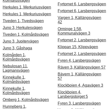
Kolmårdsvägen
Fyrtornet 6, Larsbergsvägen
Herkules 1, Merkuriusvägen
Fyrtornet 6, Larsbergsvägen
Herkules 1, Merkuriusvägen
Vargen 1, Källängsvägen
Tiveden 1, Tivedsvägen
42
Juno 3, Herkulesvägen
Orminge 1:58,
Kommunalvägen 3
Tiveden 1, Kolmårdsvägen
Fyrtornet 2, Larsbergsvägen
Juno 3, Jupitervägen
Klippan 15, Klippvägen
Juno 3, Gåshaga
Fyrtornet 2, Larsbergsvägen
Kolmården 1,
Kolmårdsvägen
Fyren 4, Larsbergsvägen
Nebulosan 11,
Räven 3, Källängsvägen 57
Lagmansvägen
Bävern 1, Källängsvägen
Kinnekulle 1,
57
Kolmårdsvägen
Klockbojen 4, Agavägen 3
Kinnekulle 1,
Klockbojen 4,
Kolmårdsvägen
Larsbergstorget 5
Omberg 1, Kolmårdsvägen
Fyren 3, Larsbergsvägen
Hunneberg 1,