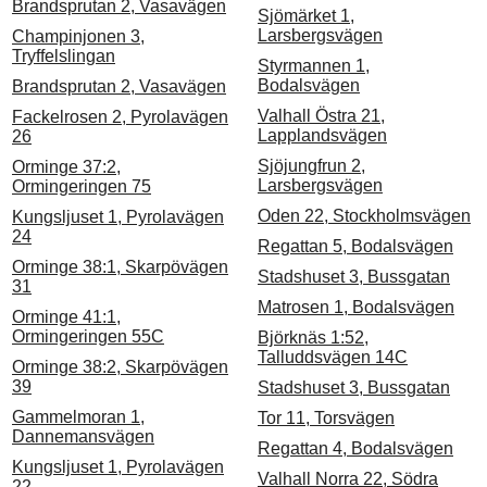
Brandsprutan 2, Vasavägen
Sjömärket 1,
Larsbergsvägen
Champinjonen 3,
Tryffelslingan
Styrmannen 1,
Bodalsvägen
Brandsprutan 2, Vasavägen
Valhall Östra 21,
Fackelrosen 2, Pyrolavägen
Lapplandsvägen
26
Sjöjungfrun 2,
Orminge 37:2,
Larsbergsvägen
Ormingeringen 75
Oden 22, Stockholmsvägen
Kungsljuset 1, Pyrolavägen
24
Regattan 5, Bodalsvägen
Orminge 38:1, Skarpövägen
Stadshuset 3, Bussgatan
31
Matrosen 1, Bodalsvägen
Orminge 41:1,
Ormingeringen 55C
Björknäs 1:52,
Talluddsvägen 14C
Orminge 38:2, Skarpövägen
39
Stadshuset 3, Bussgatan
Gammelmoran 1,
Tor 11, Torsvägen
Dannemansvägen
Regattan 4, Bodalsvägen
Kungsljuset 1, Pyrolavägen
Valhall Norra 22, Södra
22