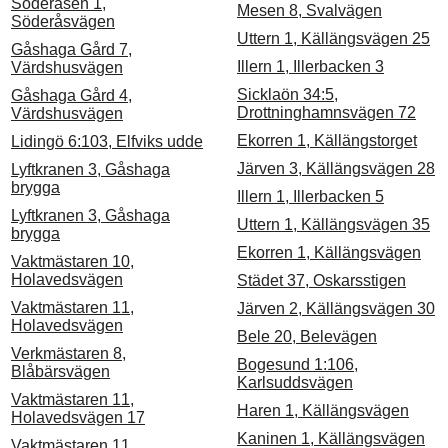
Söderåsen 1,
Mesen 8, Svalvägen
Söderåsvägen
Uttern 1, Källängsvägen 25
Gåshaga Gård 7,
Illern 1, Illerbacken 3
Värdshusvägen
Sicklaön 34:5,
Gåshaga Gård 4,
Drottninghamnsvägen 72
Värdshusvägen
Ekorren 1, Källängstorget
Lidingö 6:103, Elfviks udde
Järven 3, Källängsvägen 28
Lyftkranen 3, Gåshaga
brygga
Illern 1, Illerbacken 5
Lyftkranen 3, Gåshaga
Uttern 1, Källängsvägen 35
brygga
Ekorren 1, Källängsvägen
Vaktmästaren 10,
Holavedsvägen
Städet 37, Oskarsstigen
Vaktmästaren 11,
Järven 2, Källängsvägen 30
Holavedsvägen
Bele 20, Belevägen
Verkmästaren 8,
Bogesund 1:106,
Blåbärsvägen
Karlsuddsvägen
Vaktmästaren 11,
Haren 1, Källängsvägen
Holavedsvägen 17
Kaninen 1, Källängsvägen
Vaktmästaren 11,