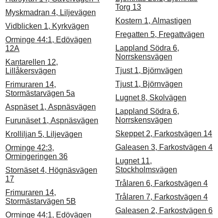
Torg 13
Myskmadran 4, Liljevägen
Kostern 1, Almastigen
Vidblicken 1, Kyrkvägen
Fregatten 5, Fregattvägen
Orminge 44:1, Edövägen
Lappland Södra 6,
12A
Norrskensvägen
Kantarellen 12,
Tjust 1, Björnvägen
Lillåkersvägen
Tjust 1, Björnvägen
Frimuraren 14,
Stormästarvägen 5a
Lugnet 8, Skolvägen
Aspnäset 1, Aspnäsvägen
Lappland Södra 6,
Norrskensvägen
Furunäset 1, Aspnäsvägen
Skeppet 2, Farkostvägen 14
Krolliljan 5, Liljevägen
Galeasen 3, Farkostvägen 4
Orminge 42:3,
Ormingeringen 36
Lugnet 11,
Stockholmsvägen
Stornäset 4, Högnäsvägen
17
Trålaren 6, Farkostvägen 4
Frimuraren 14,
Trålaren 7, Farkostvägen 4
Stormästarvägen 5B
Galeasen 2, Farkostvägen 6
Orminge 44:1, Edövägen