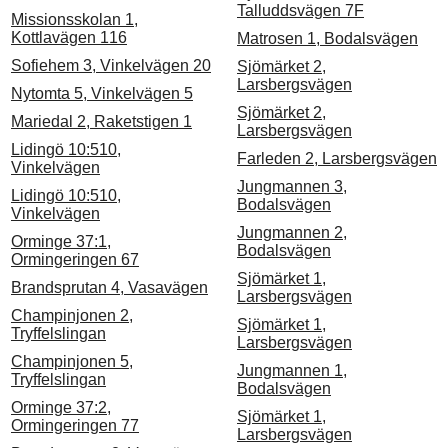
Talluddsvägen 7F
Missionsskolan 1,
Kottlavägen 116
Matrosen 1, Bodalsvägen
Sofiehem 3, Vinkelvägen 20
Sjömärket 2,
Larsbergsvägen
Nytomta 5, Vinkelvägen 5
Sjömärket 2,
Mariedal 2, Raketstigen 1
Larsbergsvägen
Lidingö 10:510,
Farleden 2, Larsbergsvägen
Vinkelvägen
Jungmannen 3,
Lidingö 10:510,
Bodalsvägen
Vinkelvägen
Jungmannen 2,
Orminge 37:1,
Bodalsvägen
Ormingeringen 67
Sjömärket 1,
Brandsprutan 4, Vasavägen
Larsbergsvägen
Champinjonen 2,
Sjömärket 1,
Tryffelslingan
Larsbergsvägen
Champinjonen 5,
Jungmannen 1,
Tryffelslingan
Bodalsvägen
Orminge 37:2,
Sjömärket 1,
Ormingeringen 77
Larsbergsvägen