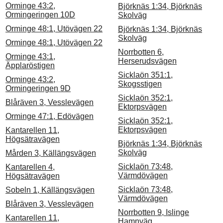
Orminge 43:2,
Björknäs 1:34, Björknäs
Ormingeringen 10D
Skolväg
Orminge 48:1, Utövägen 22
Björknäs 1:34, Björknäs
Skolväg
Orminge 48:1, Utövägen 22
Norrbotten 6,
Orminge 43:1,
Herserudsvägen
Äpplaröstigen
Sicklaön 351:1,
Orminge 43:2,
Skogsstigen
Ormingeringen 9D
Sicklaön 352:1,
Blåräven 3, Vesslevägen
Ektorpsvägen
Orminge 47:1, Edövägen
Sicklaön 352:1,
Ektorpsvägen
Kantarellen 11,
Högsätravägen
Björknäs 1:34, Björknäs
Skolväg
Mården 3, Källängsvägen
Sicklaön 73:48,
Kantarellen 4,
Värmdövägen
Högsätravägen
Sicklaön 73:48,
Sobeln 1, Källängsvägen
Värmdövägen
Blåräven 3, Vesslevägen
Norrbotten 9, Islinge
Kantarellen 11,
Hamnväg