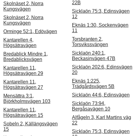
22B
Skolnäset 2, Norra
Kungsvägen
Sicklaön 75:3, Edinsvägen
12
Skolnäset 2, Norra
Kungsvägen
Eknäs 1:30, Sockenvägen
11
Orminge 52:1, Edövägen
Torsbranten 2,
Kantarellen 4,
Torsvikssvängen
Högsätravägen
Sicklaön 240:1,
Bredablick Mindre 1,
Beckasinvägen 47B
Bredablicksvägen
Sicklaön 202:6, Edinsvägen
Kantarellen 11,
20
Högsätravägen 29
Eknäs 1:225,
Kantarellen 11,
Trädgårdsvägen 5B
Högsätravägen 27
Sicklaön 44:6, Edinsvägen
Mensättra 3:1,
Björkholmsvägen 103
Sicklaön 73:94,
Bergåsavägen 10
Kantarellen 11,
Högsätravägen 15
Alfågeln 3, Karl Martins väg
22
Sobeln 2, Källängsvägen
15
Sicklaön 75:3, Edinsvägen