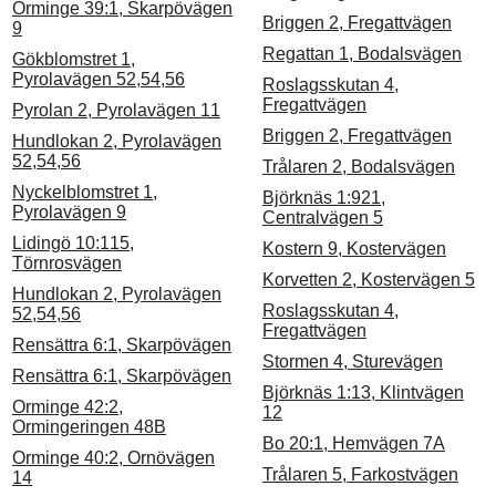
Orminge 39:1, Skarpövägen
Briggen 2, Fregattvägen
9
Regattan 1, Bodalsvägen
Gökblomstret 1,
Pyrolavägen 52,54,56
Roslagsskutan 4,
Fregattvägen
Pyrolan 2, Pyrolavägen 11
Briggen 2, Fregattvägen
Hundlokan 2, Pyrolavägen
52,54,56
Trålaren 2, Bodalsvägen
Nyckelblomstret 1,
Björknäs 1:921,
Pyrolavägen 9
Centralvägen 5
Lidingö 10:115,
Kostern 9, Kostervägen
Törnrosvägen
Korvetten 2, Kostervägen 5
Hundlokan 2, Pyrolavägen
Roslagsskutan 4,
52,54,56
Fregattvägen
Rensättra 6:1, Skarpövägen
Stormen 4, Sturevägen
Rensättra 6:1, Skarpövägen
Björknäs 1:13, Klintvägen
Orminge 42:2,
12
Ormingeringen 48B
Bo 20:1, Hemvägen 7A
Orminge 40:2, Ornövägen
Trålaren 5, Farkostvägen
14