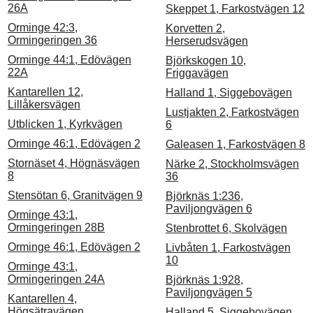
26A
Skeppet 1, Farkostvägen 12
Orminge 42:3,
Korvetten 2,
Ormingeringen 36
Herserudsvägen
Orminge 44:1, Edövägen
Björkskogen 10,
22A
Friggavägen
Kantarellen 12,
Halland 1, Siggebovägen
Lillåkersvägen
Lustjakten 2, Farkostvägen
Utblicken 1, Kyrkvägen
6
Orminge 46:1, Edövägen 2
Galeasen 1, Farkostvägen 8
Stornäset 4, Högnäsvägen
Närke 2, Stockholmsvägen
8
36
Stensötan 6, Granitvägen 9
Björknäs 1:236,
Paviljongvägen 6
Orminge 43:1,
Ormingeringen 28B
Stenbrottet 6, Skolvägen
Orminge 46:1, Edövägen 2
Livbåten 1, Farkostvägen
10
Orminge 43:1,
Ormingeringen 24A
Björknäs 1:928,
Paviljongvägen 5
Kantarellen 4,
Högsätravägen
Halland 5, Siggebovägen