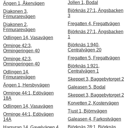
Jollen 1, Bodal
Ängen 1, Åkervägen
Björknäs 27:1, Ängsbacken
Diakonen 3,
3
Frimurarevägen
Fregatten 4, Fregattvägen
Diakonen 2,
Frimurarevägen
Björknäs 27:1, Ängsbacken
1
Odlingen 14, Vasavägen
Björknäs 1:940,
Orminge 42:3,
Centralvägen 20
Ormingeringen 40
Fregatten 5, Fregattvägen
Orminge 42:3,
Ormingeringen 40
Björknäs 1:921,
Centralvägen 1
Odlingen 14,
Frimurarevägen
Skeppet 3, Baggebytorget 2
Ängen 1, Hersbyvägen
Galeasen 5, Bodal
Orminge 44:1, Edövägen
Skeppet 3, Baggebytorget 2
18A
Korvetten 2, Kostervägen
Odlingen 14, Vasavägen
Tjust 1, Björnvägen
Orminge 44:1, Edövägen
Galeasen 4, Farkostvägen
14A
Björknäs 28:1, Björknäs
Harsyran 14, Gavelvägen 4