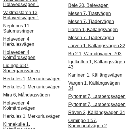
Holavedsvägen 1
Bele 20, Belevägen
Vaktmästaren 13,
Mesen 7, Trastvägen
Holavedsvägen 1
Mesen 7, Tjädervägen
Neptunus 11,
Haren 1, Källängsvägen
Saturnusringen
Mesen 7, Tjädervägen
Holaveden 4,
Herkulesvägen
Järven 1, Källängsvägen 32
Holaveden 4,
Bo 2:1, Värmdövägen 703
Kolmårdsvägen
Igelkotten 1, Källängsvägen
Lidingö 6:87,
43
Södergarnsvägen
Kaninen 1, Källängsvägen
Herkules 1, Merkuriusvägen
Vargen 1, Källängsvägen
Herkules 1, Merkuriusvägen
34
Mira 6, Måndagsvägen
Fyrtornet 7, Larsbergsvägen
Holaveden 4,
Fyrtornet 7, Larsbergsvägen
Kolmårdsvägen
Räven 2, Källängsvägen 34
Herkules 1, Merkuriusvägen
Orminge 1:57,
Kinnekulle 1,
Kommunalvägen 2