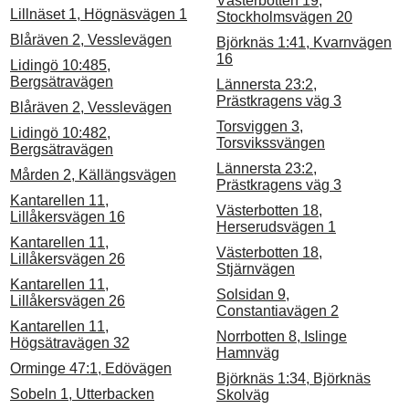
Västerbotten 19,
Lillnäset 1, Högnäsvägen 1
Stockholmsvägen 20
Blåräven 2, Vesslevägen
Björknäs 1:41, Kvarnvägen
16
Lidingö 10:485,
Bergsätravägen
Lännersta 23:2,
Prästkragens väg 3
Blåräven 2, Vesslevägen
Torsviggen 3,
Lidingö 10:482,
Torsvikssvängen
Bergsätravägen
Lännersta 23:2,
Mården 2, Källängsvägen
Prästkragens väg 3
Kantarellen 11,
Västerbotten 18,
Lillåkersvägen 16
Herserudsvägen 1
Kantarellen 11,
Västerbotten 18,
Lillåkersvägen 26
Stjärnvägen
Kantarellen 11,
Solsidan 9,
Lillåkersvägen 26
Constantiavägen 2
Kantarellen 11,
Norrbotten 8, Islinge
Högsätravägen 32
Hamnväg
Orminge 47:1, Edövägen
Björknäs 1:34, Björknäs
Sobeln 1, Utterbacken
Skolväg