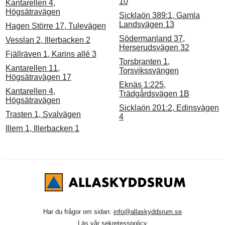
10
Kantarellen 4,
Högsätravägen
Sicklaön 389:1, Gamla
Landsvägen 13
Hagen Större 17, Tulevägen
Södermanland 37,
Vesslan 2, Illerbacken 2
Herserudsvägen 32
Fjällräven 1, Karins allé 3
Torsbranten 1,
Kantarellen 11,
Torsvikssvängen
Högsätravägen 17
Eknäs 1:225,
Kantarellen 4,
Trädgårdsvägen 1B
Högsätravägen
Sicklaön 201:2, Edinsvägen
Trasten 1, Svalvägen
4
Illern 1, Illerbacken 1
Har du frågor om sidan:
info@allaskyddsrum.se
Läs vår
sekretesspolicy