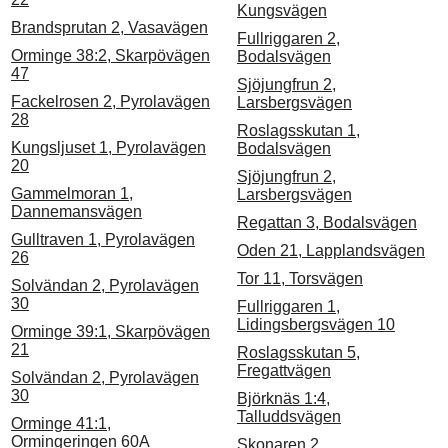
Kungsvägen
Brandsprutan 2, Vasavägen
Fullriggaren 2,
Orminge 38:2, Skarpövägen
Bodalsvägen
47
Sjöjungfrun 2,
Fackelrosen 2, Pyrolavägen
Larsbergsvägen
28
Roslagsskutan 1,
Kungsljuset 1, Pyrolavägen
Bodalsvägen
20
Sjöjungfrun 2,
Gammelmoran 1,
Larsbergsvägen
Dannemansvägen
Regattan 3, Bodalsvägen
Gulltraven 1, Pyrolavägen
Oden 21, Lapplandsvägen
26
Tor 11, Torsvägen
Solvändan 2, Pyrolavägen
30
Fullriggaren 1,
Lidingsbergsvägen 10
Orminge 39:1, Skarpövägen
21
Roslagsskutan 5,
Fregattvägen
Solvändan 2, Pyrolavägen
30
Björknäs 1:4,
Talluddsvägen
Orminge 41:1,
Ormingeringen 60A
Skonaren 2,