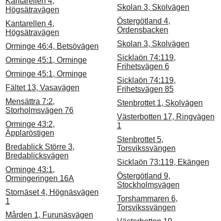
Kantarellen 4,
Skolan 3, Skolvägen
Högsätravägen
Östergötland 4,
Kantarellen 4,
Ordensbacken
Högsätravägen
Skolan 3, Skolvägen
Orminge 46:4, Betsövägen
Sicklaön 74:119,
Orminge 45:1, Orminge
Frihetsvägen 6
Orminge 45:1, Orminge
Sicklaön 74:119,
Fältet 13, Vasavägen
Frihetsvägen 85
Mensättra 7:2,
Stenbrottet 1, Skolvägen
Storholmsvägen 76
Västerbotten 17, Ringvägen
Orminge 43:2,
1
Äpplaröstigen
Stenbrottet 5,
Bredablick Större 3,
Torsvikssvängen
Bredablicksvägen
Sicklaön 73:119, Ekängen
Orminge 43:1,
Östergötland 9,
Ormingeringen 16A
Stockholmsvägen
Stornäset 4, Högnäsvägen
Torshammaren 6,
1
Torsvikssvängen
Mården 1, Furunäsvägen