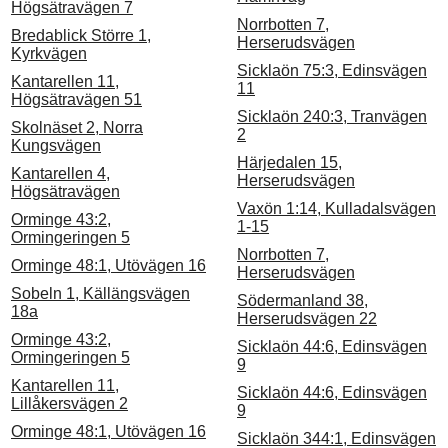
Högsätravägen 7
Norrbotten 7,
Bredablick Större 1,
Herserudsvägen
Kyrkvägen
Sicklaön 75:3, Edinsvägen
Kantarellen 11,
11
Högsätravägen 51
Sicklaön 240:3, Tranvägen
Skolnäset 2, Norra
2
Kungsvägen
Härjedalen 15,
Kantarellen 4,
Herserudsvägen
Högsätravägen
Vaxön 1:14, Kulladalsvägen
Orminge 43:2,
1-15
Ormingeringen 5
Norrbotten 7,
Orminge 48:1, Utövägen 16
Herserudsvägen
Sobeln 1, Källängsvägen
Södermanland 38,
18a
Herserudsvägen 22
Orminge 43:2,
Sicklaön 44:6, Edinsvägen
Ormingeringen 5
9
Kantarellen 11,
Sicklaön 44:6, Edinsvägen
Lillåkersvägen 2
9
Orminge 48:1, Utövägen 16
Sicklaön 344:1, Edinsvägen