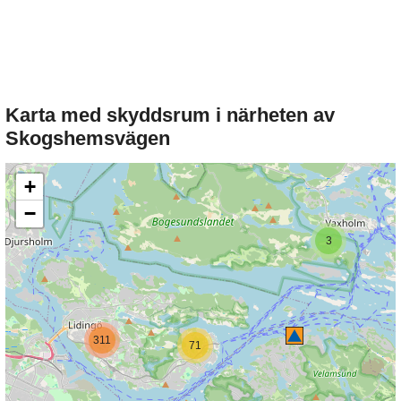
Karta med skyddsrum i närheten av
Skogshemsvägen
+
−
3
311
71