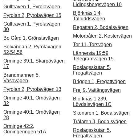
Lidingsbergsvägen 10
Gulltraven 1, Pyrolavägen
Björknäs 1:4,
Pyrolan 2, Pyrolavägen 15
Talluddsvägen
Gulltraven 1, Pyrolavägen
Regattan 2, Bodalsvägen
30
Motorbåten 2, Kostervägen
Bo Gård 1, Grönstavägen
Tor 11, Torsvägen
Solvändan 2, Pyrolavägen
52,54,56
Lännersta 19:59,
Telegramvägen 15
Orminge 39:1, Skarpövägen
17
Roslagsskutan 5,
Fregattvägen
Brandmannen 5,
Vasavägen
Briggen 1, Fregattvägen
Pyrolan 2, Pyrolavägen 13
Frej 9, Vattängsvägen
Orminge 40:1, Ornövägen
Björknäs 1:239,
32
Lövdalsvägen 1C
Orminge 40:1, Ornövägen
Skonaren 1, Bodalsvägen
28
Trålaren 3, Bodalsvägen
Orminge 42:2,
Roslagsskutan 5,
Ormingeringen 51A
Fregattvägen