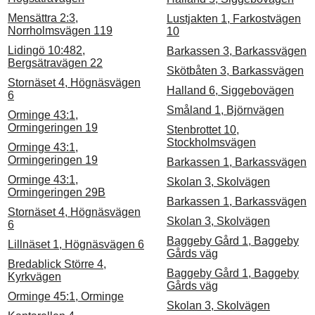
Mensättra 2:3,
Lustjakten 1, Farkostvägen
Norrholmsvägen 119
10
Lidingö 10:482,
Barkassen 3, Barkassvägen
Bergsätravägen 22
Skötbåten 3, Barkassvägen
Stornäset 4, Högnäsvägen
Halland 6, Siggebovägen
6
Småland 1, Björnvägen
Orminge 43:1,
Ormingeringen 19
Stenbrottet 10,
Stockholmsvägen
Orminge 43:1,
Ormingeringen 19
Barkassen 1, Barkassvägen
Orminge 43:1,
Skolan 3, Skolvägen
Ormingeringen 29B
Barkassen 1, Barkassvägen
Stornäset 4, Högnäsvägen
Skolan 3, Skolvägen
6
Baggeby Gård 1, Baggeby
Lillnäset 1, Högnäsvägen 6
Gårds väg
Bredablick Större 4,
Baggeby Gård 1, Baggeby
Kyrkvägen
Gårds väg
Orminge 45:1, Orminge
Skolan 3, Skolvägen