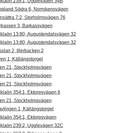
cklaön 239:1, Ugglevägen 34B
ppland Södra 6, Norrskensvägen
nsättra 7:2, Storholmsvägen 76
rkassen 3, Barkassvägen
cklaön 13:80, Augustendalsvägen 32
cklaön 13:80, Augustendalsvägen 32
slan 2, Illerbacken 2
en 1, Källängstorget
en 21, Stockholmsvägen
en 21, Stockholmsvägen
en 21, Stockholmsvägen
cklaön 354:1, Ektorpsvägen 6
en 21, Stockholmsvägen
vlingen 1, Källängstorget
cklaön 354:1, Ektorpsvägen
cklaön 239:2, Ugglevägen 32C