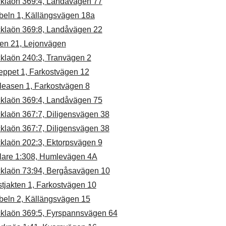
cklaön 369:4, Landåvägen 77
beln 1, Källängsvägen 18a
cklaön 369:8, Landåvägen 22
en 21, Lejonvägen
cklaön 240:3, Tranvägen 2
eppet 1, Farkostvägen 12
leasen 1, Farkostvägen 8
cklaön 369:4, Landåvägen 75
cklaön 367:7, Diligensvägen 38
cklaön 367:7, Diligensvägen 38
cklaön 202:3, Ektorpsvägen 9
llare 1:308, Humlevägen 4A
cklaön 73:94, Bergåsavägen 10
tjakten 1, Farkostvägen 10
beln 2, Källängsvägen 15
cklaön 369:5, Fyrspannsvägen 64