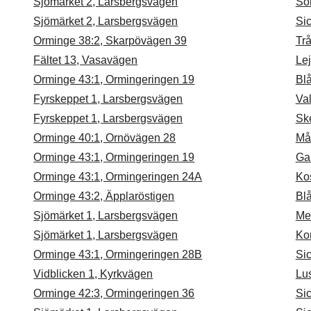
Sjömärket 2, Larsbergsvägen
So
Sjömärket 2, Larsbergsvägen
Si
Orminge 38:2, Skarpövägen 39
Trå
Fältet 13, Vasavägen
Lej
Orminge 43:1, Ormingeringen 19
Bl
Fyrskeppet 1, Larsbergsvägen
Va
Fyrskeppet 1, Larsbergsvägen
Sk
Orminge 40:1, Ornövägen 28
Må
Orminge 43:1, Ormingeringen 19
Ga
Orminge 43:1, Ormingeringen 24A
Kos
Orminge 43:2, Äpplaröstigen
Bl
Sjömärket 1, Larsbergsvägen
Me
Sjömärket 1, Larsbergsvägen
Ko
Orminge 43:1, Ormingeringen 28B
Si
Vidblicken 1, Kyrkvägen
Lus
Orminge 42:3, Ormingeringen 36
Si