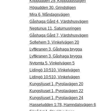
Klippudden 29, Klippuddsstigen
Högudden 30, Grindstigen
Mira 6, Måndagsvägen
Gåshaga Gård 4, Värdshusvägen
Neptunus 11, Saturnusringen
Gåshaga Gård 7, Värdshusvägen
Sofiehem 3, Vinkelvägen 20
Lyftkranen 3, Gåshaga brygga
Lyftkranen 3, Gåshaga brygga
Nytomta 5, Vinkelvägen 5
Lidingö 10:510, Vinkelvägen
Lidingö 10:510, Vinkelvägen
Kungsljuset 1, Pyrolavägen 20
Kungsljuset 1, Pyrolavägen 22
Kungsljuset 1, Pyrolavägen 24
Hasseludden 1:78, Hamndalsvägen 6