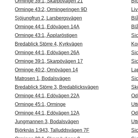
Orminge 39:1, Skarpövägen 21
Bj
Orminge 43:2, Ormingeringen 9D
Liv
Sjöjungfrun 2, Larsbergsvägen
Bl
Orminge 44:1, Edövägen 14A
Bl
Orminge 43:1, Äpplaröstigen
Sic
Bredablick Större 4, Kyrkvägen
Ko
Orminge 44:1, Edövägen 26A
Sic
Orminge 39:1, Skarpövägen 17
Si
Orminge 40:2, Ornövägen 14
La
Matrosen 1, Bodalsvägen
Sic
Bredablick Större 3, Bredablicksvägen
Sk
Orminge 44:1, Edövägen 22A
Od
Orminge 45:1, Orminge
Utt
Orminge 44:1, Edövägen 12A
Od
Jungmannen 3, Bodalsvägen
Utt
Björknäs 1:943, Talluddsvägen 7F
Si