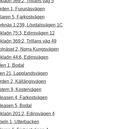
klaön 369:2, Trillans väg 5
rden 1, Furunäsvägen
laren 5, Farkostvägen
örknäs 1:239, Lövdalsvägen 1C
cklaön 75:3, Edinsvägen 12
klaön 369:2, Trillans väg 49
olnäset 2, Norra Kungsvägen
cklaön 44:6, Edinsvägen
len 1, Bodal
en 21, Lapplandsvägen
rden 2, Källängsvägen
stern 9, Kostervägen
leasen 4, Farkostvägen
leasen 5, Bodal
cklaön 201:2, Edinsvägen 4
beln 1, Utterbacken