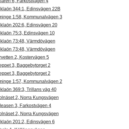
laren 6, Farkostvägen 4
cklaön 344:1, Edinsvägen 22B
minge 1:58, Kommunalvägen 3
cklaön 202:6, Edinsvägen 20
cklaön 75:3, Edinsvägen 10
cklaön 73:48, Värmdövägen
cklaön 73:48, Värmdövägen
vetten 2, Kostervägen 5
eppet 3, Baggebytorget 2
eppet 3, Baggebytorget 2
minge 1:57, Kommunalvägen 2
klaön 369:3, Trillans väg 40
olnäset 2, Norra Kungsvägen
leasen 3, Farkostvägen 4
olnäset 2, Norra Kungsvägen
cklaön 201:2, Edinsvägen 6