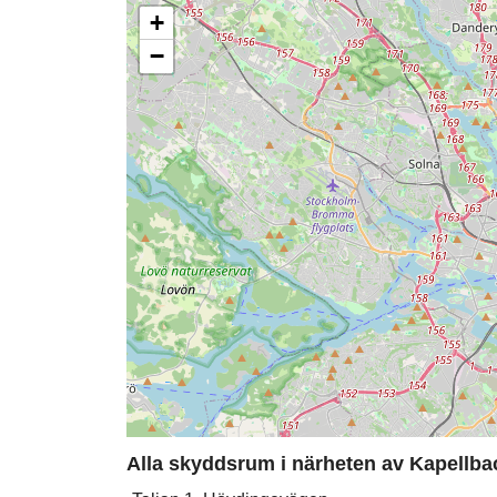
+
−
Alla skyddsrum i närheten av Kapellbac