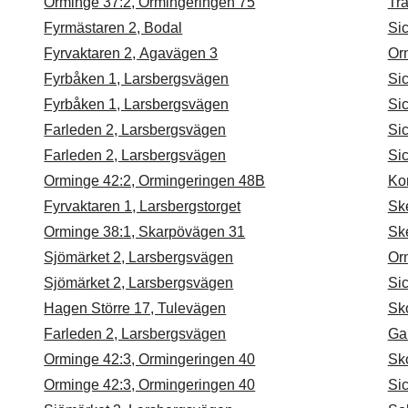
Orminge 37:2, Ormingeringen 75
Trå
Fyrmästaren 2, Bodal
Si
Fyrvaktaren 2, Agavägen 3
Or
Fyrbåken 1, Larsbergsvägen
Si
Fyrbåken 1, Larsbergsvägen
Si
Farleden 2, Larsbergsvägen
Si
Farleden 2, Larsbergsvägen
Si
Orminge 42:2, Ormingeringen 48B
Kor
Fyrvaktaren 1, Larsbergstorget
Sk
Orminge 38:1, Skarpövägen 31
Sk
Sjömärket 2, Larsbergsvägen
Or
Sjömärket 2, Larsbergsvägen
Sic
Hagen Större 17, Tulevägen
Sk
Farleden 2, Larsbergsvägen
Ga
Orminge 42:3, Ormingeringen 40
Sk
Orminge 42:3, Ormingeringen 40
Si