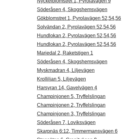
Nyckelblomstret 1, Pyrolavägen 9
Söderåsen 4, Skogshemsvägen
Gökblomstret 1, Pyrolavägen 52,54,56
Solvändan 2, Pyrolavägen 52,54,56
Hundlokan 2, Pyrolavägen 52,54,56
Hundlokan 2, Pyrolavägen 52,54,56
Mariedal 2, Raketstigen 1
Söderåsen 4, Skogshemsvägen
Myskmadran 4, Liljevägen
Krolliljan 5, Liljevägen
Harsyran 14, Gavelvägen 4
Champinjonen 5, Tryffelslingan
Champinjonen 2, Tryffelslingan
Champinjonen 3, Tryffelslingan
Söderåsen 7, Loviksvägen
Skarpnäs 6:12, Timmermansvägen 6