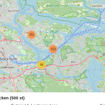
151
313
36
ken (500 st)