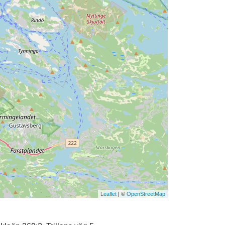
Leaflet
| ©
OpenStreetMap