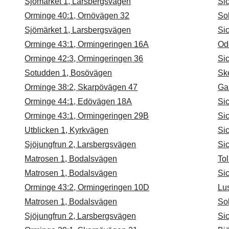
Sjömärket 1, Larsbergsvägen
Si
Orminge 40:1, Ornövägen 32
So
Sjömärket 1, Larsbergsvägen
Si
Orminge 43:1, Ormingeringen 16A
Od
Orminge 42:3, Ormingeringen 36
Si
Sotudden 1, Bosövägen
Sk
Orminge 38:2, Skarpövägen 47
Ga
Orminge 44:1, Edövägen 18A
Si
Orminge 43:1, Ormingeringen 29B
Si
Utblicken 1, Kyrkvägen
Si
Sjöjungfrun 2, Larsbergsvägen
Si
Matrosen 1, Bodalsvägen
To
Matrosen 1, Bodalsvägen
Si
Orminge 43:2, Ormingeringen 10D
Lus
Matrosen 1, Bodalsvägen
So
Sjöjungfrun 2, Larsbergsvägen
Si