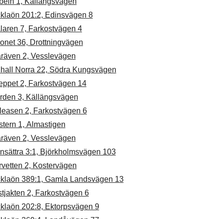
beln 1, Källängsvägen
cklaön 201:2, Edinsvägen 8
laren 7, Farkostvägen 4
onet 36, Drottningvägen
åräven 2, Vesslevägen
lhall Norra 22, Södra Kungsvägen
eppet 2, Farkostvägen 14
rden 3, Källängsvägen
leasen 2, Farkostvägen 6
tern 1, Almastigen
åräven 2, Vesslevägen
nsättra 3:1, Björkholmsvägen 103
rvetten 2, Kostervägen
cklaön 389:1, Gamla Landsvägen 13
tjakten 2, Farkostvägen 6
cklaön 202:8, Ektorpsvägen 9