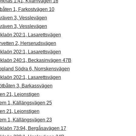
örknäs 1:41, Kvarnvägen 16
båten 1, Farkostvägen 10
åräven 3, Vesslevägen
åräven 3, Vesslevägen
klaön 202:1, Lasarettsvägen
rvetten 2, Herserudsvägen
klaön 202:1, Lasarettsvägen
cklaön 240:1, Beckasinvägen 47B
ppland Södra 6, Norrskensvägen
klaön 202:1, Lasarettsvägen
ötbåten 3, Barkassvägen
en 21, Lejonstigen
ern 1, Källängsvägen 25
en 21, Lejonstigen
ern 1, Källängsvägen 23
cklaön 73:94, Bergåsavägen 17