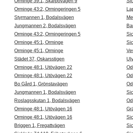
Orminge 39:1, Skarpövägen 9
Si
Orminge 43:2, Ormingeringen 5
La
Styrmannen 1, Bodalsvägen
Me
Jungmannen 2, Bodalsvägen
Ba
Orminge 43:2, Ormingeringen 5
Si
Orminge 45:1, Orminge
Si
Orminge 45:1, Orminge
Ves
Städet 37, Oskarsstigen
Ulv
Orminge 48:1, Utövägen 22
Od
Orminge 48:1, Utövägen 22
Od
Bo Gård 1, Grönstavägen
Od
Jungmannen 1, Bodalsvägen
Si
Roslagsskutan 1, Bodalsvägen
Od
Orminge 48:1, Utövägen 16
Grä
Orminge 48:1, Utövägen 16
Si
Briggen 1, Fregattvägen
Si