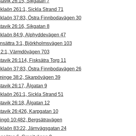
tavik 26:15, Sikgatan 7
klaön 261:1, Sickla Strand 71
cklaön 37:83, Östra Finnbodavägen 30
tavik 26:16, Sikgatan 8
cklaön 84:9, Alphyddevägen 47
nsättra 3:1, Björkholmsvägen 103
 2:1, Värmdövägen 703
tavik 26:114, Fisksätra Torg 11
cklaön 37:83, Östra Finnbodavägen 26
minge 38:2, Skarpövägen 39
tavik 26:17, Ålgatan 9
klaön 261:1, Sickla Strand 51
tavik 26:18, Ålgatan 12
tavik 26:426, Karpgatan 10
dingö 10:482, Bergsätravägen
cklaön 83:22, Järnvägsgatan 24