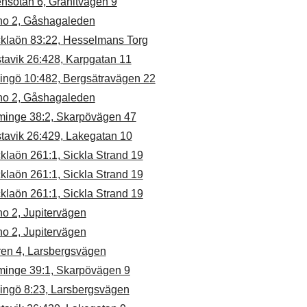
nsötan 6, Granitvägen 9
no 2, Gåshagaleden
cklaön 83:22, Hesselmans Torg
tavik 26:428, Karpgatan 11
dingö 10:482, Bergsätravägen 22
no 2, Gåshagaleden
minge 38:2, Skarpövägen 47
tavik 26:429, Lakegatan 10
klaön 261:1, Sickla Strand 19
klaön 261:1, Sickla Strand 19
klaön 261:1, Sickla Strand 19
o 2, Jupitervägen
o 2, Jupitervägen
ren 4, Larsbergsvägen
minge 39:1, Skarpövägen 9
dingö 8:23, Larsbergsvägen