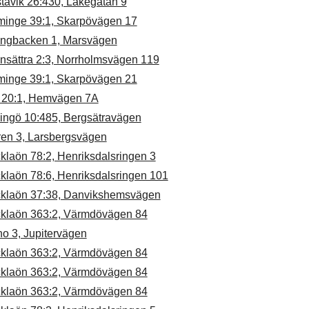
tavik 26:430, Lakegatan 9
minge 39:1, Skarpövägen 17
ungbacken 1, Marsvägen
nsättra 2:3, Norrholmsvägen 119
minge 39:1, Skarpövägen 21
 20:1, Hemvägen 7A
dingö 10:485, Bergsätravägen
ren 3, Larsbergsvägen
klaön 78:2, Henriksdalsringen 3
klaön 78:6, Henriksdalsringen 101
cklaön 37:38, Danvikshemsvägen
cklaön 363:2, Värmdövägen 84
o 3, Jupitervägen
cklaön 363:2, Värmdövägen 84
cklaön 363:2, Värmdövägen 84
cklaön 363:2, Värmdövägen 84