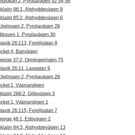
ndlokan 2, Pyrolavägen 52,54,56
cklaön 86:1, Alphyddevägen 9
cklaön 85:2, Alphyddevägen 6
ckelrosen 2, Pyrolavägen 26
ltraven 1, Pyrolavägen 30
tavik 26:113, Forellgatan 8
ocket 4, Banvägen
minge 37:2, Ormingeringen 75
tavik 26:11, Laxgatan 9
ckelrosen 2, Pyrolavägen 28
cket 1, Väpnarstigen
klaön 266:2, Gillevägen 3
cket 1, Väpnarstigen 1
tavik 26:115, Forellgatan 7
minge 46:1, Edövägen 2
cklaön 84:3, Alphyddevägen 13