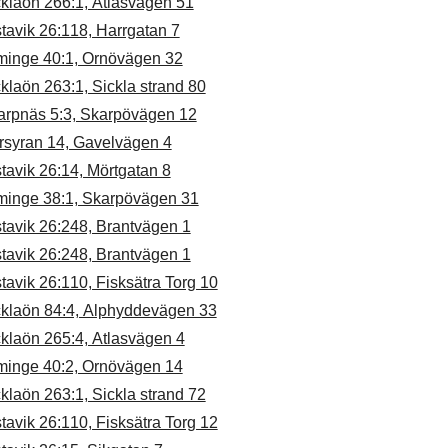
cklaön 266:1, Atlasvägen 51
tavik 26:118, Harrgatan 7
minge 40:1, Ornövägen 32
klaön 263:1, Sickla strand 80
arpnäs 5:3, Skarpövägen 12
rsyran 14, Gavelvägen 4
tavik 26:14, Mörtgatan 8
minge 38:1, Skarpövägen 31
tavik 26:248, Brantvägen 1
tavik 26:248, Brantvägen 1
tavik 26:110, Fisksätra Torg 10
cklaön 84:4, Alphyddevägen 33
klaön 265:4, Atlasvägen 4
minge 40:2, Ornövägen 14
klaön 263:1, Sickla strand 72
tavik 26:110, Fisksätra Torg 12