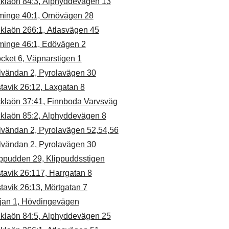
cklaön 84:3, Alphyddevägen 13
minge 40:1, Ornövägen 28
cklaön 266:1, Atlasvägen 45
minge 46:1, Edövägen 2
cket 6, Väpnarstigen 1
lvändan 2, Pyrolavägen 30
tavik 26:12, Laxgatan 8
cklaön 37:41, Finnboda Varvsväg
cklaön 85:2, Alphyddevägen 8
lvändan 2, Pyrolavägen 52,54,56
lvändan 2, Pyrolavägen 30
ippudden 29, Klippuddsstigen
tavik 26:117, Harrgatan 8
tavik 26:13, Mörtgatan 7
ljan 1, Hövdingevägen
cklaön 84:5, Alphyddevägen 25