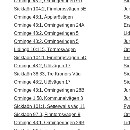
Orminge 43:2, Ormingeringen 9D
Ste
Sicklaön 104:2, Finntorpsvägen 5E
Ju
Orminge 43:1, Äpplaröstigen
Si
Orminge 43:1, Ormingeringen 24A
Ers
Orminge 43:2, Ormingeringen 5
Li
Orminge 43:2, Ormingeringen 5
Ju
Lidingö 10:115, Törnrosvägen
Or
Sicklaön 104:1, Finntorpsvägen 5D
Ers
Orminge 48:2, Utövägen 17
Sic
Sicklaön 38:33, Tre Kronors Väg
Sic
Orminge 48:2, Utövägen 17
Sic
Orminge 43:1, Ormingeringen 28B
Jun
Orminge 1:58, Kommunalvägen 3
Jun
Sicklaön 101:1, Setterwalls väg 11
Fy
Sicklaön 97:3, Finntorpsvägen 9
Or
Orminge 43:1, Ormingeringen 29B
Li