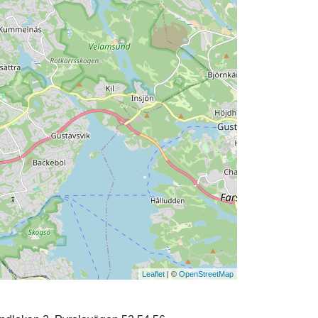
Leaflet
| ©
OpenStreetMap