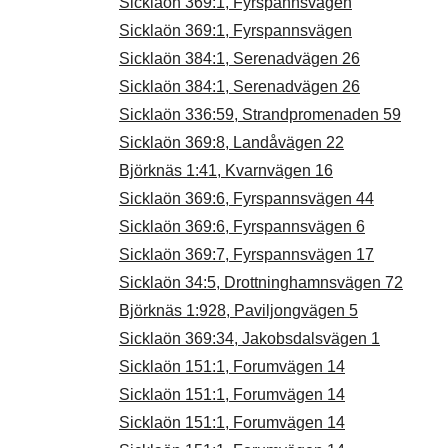
Sicklaön 369:1, Fyrspannsvägen
Sicklaön 369:1, Fyrspannsvägen
Sicklaön 384:1, Serenadvägen 26
Sicklaön 384:1, Serenadvägen 26
Sicklaön 336:59, Strandpromenaden 59
Sicklaön 369:8, Landåvägen 22
Björknäs 1:41, Kvarnvägen 16
Sicklaön 369:6, Fyrspannsvägen 44
Sicklaön 369:6, Fyrspannsvägen 6
Sicklaön 369:7, Fyrspannsvägen 17
Sicklaön 34:5, Drottninghamnsvägen 72
Björknäs 1:928, Paviljongvägen 5
Sicklaön 369:34, Jakobsdalsvägen 1
Sicklaön 151:1, Forumvägen 14
Sicklaön 151:1, Forumvägen 14
Sicklaön 151:1, Forumvägen 14