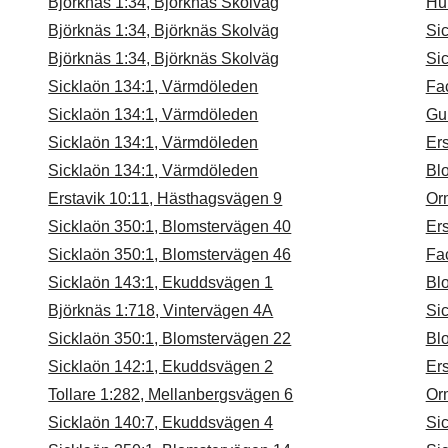
Björknäs 1:34, Björknäs Skolväg
Hu
Björknäs 1:34, Björknäs Skolväg
Si
Björknäs 1:34, Björknäs Skolväg
Si
Sicklaön 134:1, Värmdöleden
Fa
Sicklaön 134:1, Värmdöleden
Gul
Sicklaön 134:1, Värmdöleden
Ers
Sicklaön 134:1, Värmdöleden
Bl
Erstavik 10:11, Hästhagsvägen 9
Or
Sicklaön 350:1, Blomstervägen 40
Ers
Sicklaön 350:1, Blomstervägen 46
Fa
Sicklaön 143:1, Ekuddsvägen 1
Blo
Björknäs 1:718, Vintervägen 4A
Sic
Sicklaön 350:1, Blomstervägen 22
Blo
Sicklaön 142:1, Ekuddsvägen 2
Ers
Tollare 1:282, Mellanbergsvägen 6
Or
Sicklaön 140:7, Ekuddsvägen 4
Si