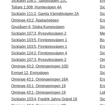
Sicklaön 108:1, Tallidsvägen 12C
Ers
Tollare 1:308, Humlevägen 4A
Sic
Sicklaön 111:2, Gamla Värmdövägen 2A
Si
Orminge 43:2, Äpplaröstigen
Ers
Grusåsen 6, Södra Kungsvägen
Si
Sicklaön 107:3, Ryssviksvägen 2
Me
Sicklaön 103:5, Finntorpsvägen 1
Bo
Sicklaön 103:5, Finntorpsvägen 1
Ers
Sicklaön 124:2, Finntorpsvägen 4
Si
Sicklaön 107:3, Ryssviksvägen 2
Or
Orminge 43:2, Ormingeringen 10D
Ers
Enriset 12, Enrisstigen
Sic
Orminge 43:1, Ormingeringen 16A
Ers
Orminge 43:1, Ormingeringen 19
Ers
Orminge 43:1, Ormingeringen 19
Li
Sicklaön 103:4, Fredrik Jahns Gränd 18
Si