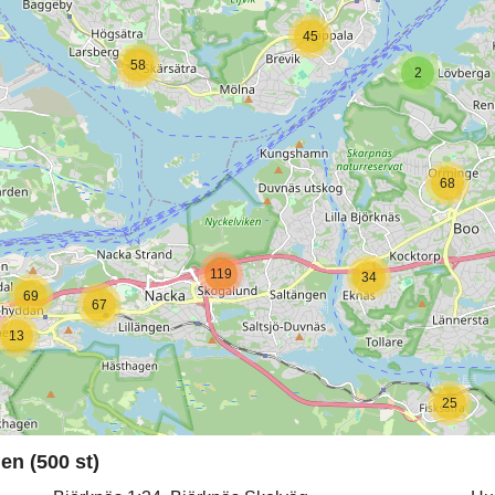
45
58
2
68
119
34
69
67
13
25
en (500 st)