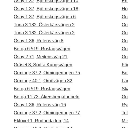
Ösby 1:37, Björnskogsvägen 10
Enr
Ösby 1:37, Björnskogsvägen 18
Hö
Ösby 1:37, Björnskogsvägen 6
Gr
Tuna 3:182, Österkärsvägen 2
Or
Tuna 3:182, Österkärsvägen 2
Gu
Ösby 1:36, Rutens väg 8
Gus
Berga 6:519, Roslagsvägen
Gus
Ösby 2:71, Meitens väg 21
Gu
Gräset 8, Södra Kungsvägen
Fö
Orminge 37:2, Ormingeringen 75
Bo
Orminge 40:1, Ornövägen 32
Lä
Berga 6:519, Roslagsvägen
Sk
Berga 11:73, Åkersbergatunneln
Gu
Ösby 1:36, Rutens väg 16
Ry
Orminge 37:2, Ormingeringen 77
To
Eklövet 1, Rudboda torg 14
Mi