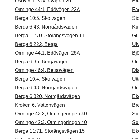
Ösby 8:1, Skyttevägen 20
Bre
Orminge 44:1, Edövägen 22A
Fa
Berga 10:5, Skolvägen
Si
Berga 6:43, Norrgårdsvägen
Ku
Berga 11:70, Storängsvägen 11
Gul
Berga 6:222, Berga
Ulv
Orminge 44:1, Edövägen 26A
Bj
Berga 6:35, Bergavägen
Od
Orminge 46:4, Betsövägen
Di
Berga 10:4, Skolvägen
Utt
Berga 6:43, Norrgårdsvägen
Od
Berga 6:320, Norrgårdsvägen
Eko
Kroken 6, Vattenvägen
Bre
Orminge 42:3, Ormingeringen 40
So
Orminge 42:3, Ormingeringen 40
So
Berga 11:71, Storängsvägen 15
Ek