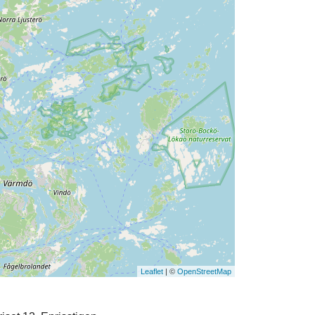
Leaflet
| ©
OpenStreetMap