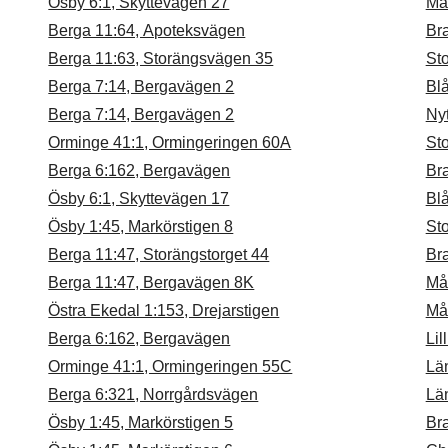
Ösby 6:1, Skyttevägen 27
Mar
Berga 11:64, Apoteksvägen
Br
Berga 11:63, Storängsvägen 35
St
Berga 7:14, Bergavägen 2
Bl
Berga 7:14, Bergavägen 2
Ny
Orminge 41:1, Ormingeringen 60A
St
Berga 6:162, Bergavägen
Br
Ösby 6:1, Skyttevägen 17
Bl
Ösby 1:45, Markörstigen 8
St
Berga 11:47, Storängstorget 44
Br
Berga 11:47, Bergavägen 8K
Må
Östra Ekedal 1:153, Drejarstigen
Må
Berga 6:162, Bergavägen
Li
Orminge 41:1, Ormingeringen 55C
Län
Berga 6:321, Norrgårdsvägen
Län
Ösby 1:45, Markörstigen 5
Br