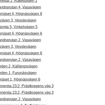
iedal 2, Raketstigen 1
andsprutan 4, Vasavägen
ornäset 4, Högnäsvägen 8
åräven 3, Vesslevägen
tomta 5, Vinkelvägen 5
ornäset 4, Högnäsvägen 6
andsprutan 2, Vasavägen
åräven 3, Vesslevägen
ornäset 4, Högnäsvägen 6
andsprutan 2, Vasavägen
rden 2, Källängsvägen
rden 1, Furunäsvägen
llnäset 1, Högnäsvägen 6
nersta 23:2, Prästkragens väg 3
nersta 23:2, Prästkragens väg 3
andsprutan 2, Vasavägen