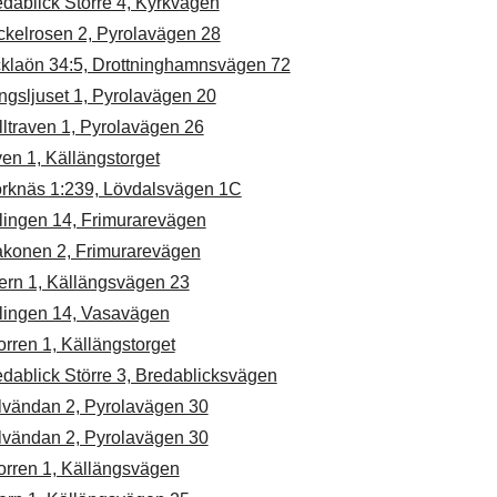
dablick Större 4, Kyrkvägen
ckelrosen 2, Pyrolavägen 28
cklaön 34:5, Drottninghamnsvägen 72
ngsljuset 1, Pyrolavägen 20
ltraven 1, Pyrolavägen 26
en 1, Källängstorget
örknäs 1:239, Lövdalsvägen 1C
lingen 14, Frimurarevägen
akonen 2, Frimurarevägen
ern 1, Källängsvägen 23
lingen 14, Vasavägen
rren 1, Källängstorget
dablick Större 3, Bredablicksvägen
lvändan 2, Pyrolavägen 30
lvändan 2, Pyrolavägen 30
orren 1, Källängsvägen