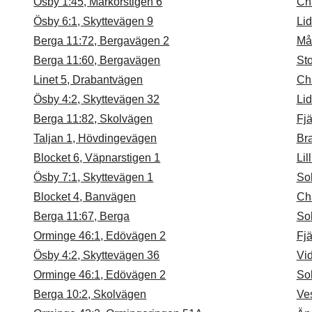
Ösby 1:45, Markörstigen 6
Cha
Ösby 6:1, Skyttevägen 9
Li
Berga 11:72, Bergavägen 2
Må
Berga 11:60, Bergavägen
St
Linet 5, Drabantvägen
Cha
Ösby 4:2, Skyttevägen 32
Li
Berga 11:82, Skolvägen
Fjä
Taljan 1, Hövdingevägen
Br
Blocket 6, Väpnarstigen 1
Li
Ösby 7:1, Skyttevägen 1
So
Blocket 4, Banvägen
Cha
Berga 11:67, Berga
So
Orminge 46:1, Edövägen 2
Fjä
Ösby 4:2, Skyttevägen 36
Vi
Orminge 46:1, Edövägen 2
So
Berga 10:2, Skolvägen
Ves