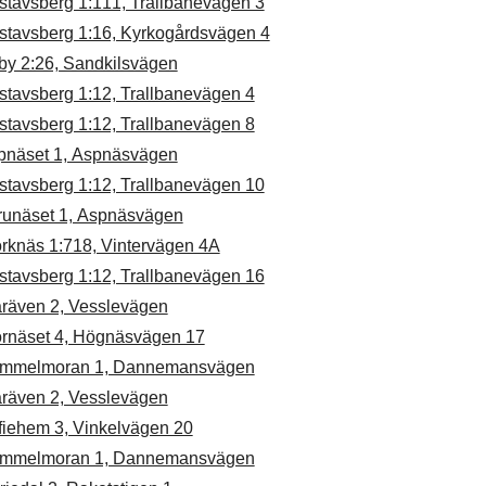
stavsberg 1:111, Trallbanevägen 3
stavsberg 1:16, Kyrkogårdsvägen 4
by 2:26, Sandkilsvägen
stavsberg 1:12, Trallbanevägen 4
stavsberg 1:12, Trallbanevägen 8
pnäset 1, Aspnäsvägen
stavsberg 1:12, Trallbanevägen 10
runäset 1, Aspnäsvägen
örknäs 1:718, Vintervägen 4A
stavsberg 1:12, Trallbanevägen 16
åräven 2, Vesslevägen
ornäset 4, Högnäsvägen 17
mmelmoran 1, Dannemansvägen
åräven 2, Vesslevägen
fiehem 3, Vinkelvägen 20
mmelmoran 1, Dannemansvägen