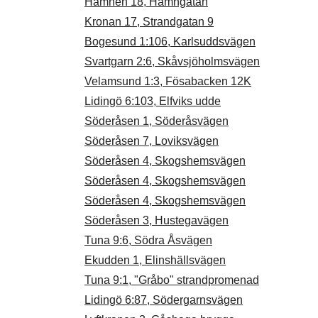
Hamnen 18, Hamngatan
Kronan 17, Strandgatan 9
Bogesund 1:106, Karlsuddsvägen
Svartgarn 2:6, Skåvsjöholmsvägen
Velamsund 1:3, Fösabacken 12K
Lidingö 6:103, Elfviks udde
Söderåsen 1, Söderåsvägen
Söderåsen 7, Loviksvägen
Söderåsen 4, Skogshemsvägen
Söderåsen 4, Skogshemsvägen
Söderåsen 4, Skogshemsvägen
Söderåsen 3, Hustegavägen
Tuna 9:6, Södra Åsvägen
Ekudden 1, Elinshällsvägen
Tuna 9:1, "Gråbo" strandpromenad
Lidingö 6:87, Södergarnsvägen