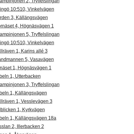
mpinjonen 2, Tryffelslingan
dingö 10:510, Vinkelvägen
rden 3, Källängsvägen
ornäset 4, Högnäsvägen 1
mpinjonen 5, Tryffelslingan
dingö 10:510, Vinkelvägen
llräven 1, Karins allé 3
andmannen 5, Vasavägen
llnäset 1, Högnäsvägen 1
beln 1, Utterbacken
mpinjonen 3, Tryffelslingan
beln 1, Källängsvägen
llräven 1, Vesslevägen 3
dblicken 1, Kyrkvägen
beln 1, Källängsvägen 18a
slan 2, Illerbacken 2