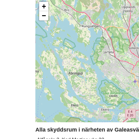
+
−
Alla skyddsrum i närheten av Galeasvä