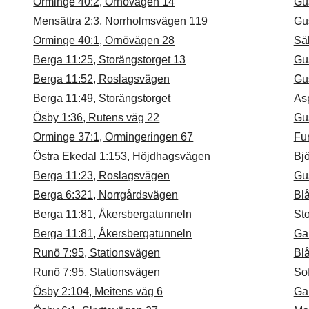
Orminge 40:2, Ornövägen 14
Gu
Mensättra 2:3, Norrholmsvägen 119
Gu
Orminge 40:1, Ornövägen 28
Sä
Berga 11:25, Storängstorget 13
Gu
Berga 11:52, Roslagsvägen
Gu
Berga 11:49, Storängstorget
As
Ösby 1:36, Rutens väg 22
Gu
Orminge 37:1, Ormingeringen 67
Fu
Östra Ekedal 1:153, Höjdhagsvägen
Bj
Berga 11:23, Roslagsvägen
Gu
Berga 6:321, Norrgårdsvägen
Bl
Berga 11:81, Åkersbergatunneln
St
Berga 11:81, Åkersbergatunneln
Ga
Runö 7:95, Stationsvägen
Bl
Runö 7:95, Stationsvägen
So
Ösby 2:104, Meitens väg 6
Ga