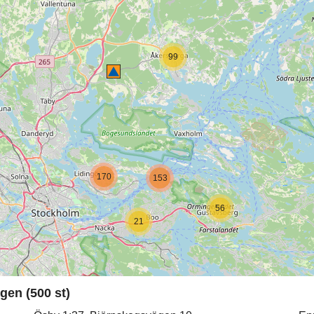
99
170
153
56
21
gen (500 st)