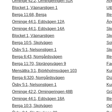
Orminge 42:2, Ormingeringen 51A
Än
Blocket 1, Väpnarstigen 1
Ut
Berga 11:68, Berga
Ill
Orminge 44:1, Edövägen 12A
Än
Orminge 44:1, Edövägen 14A
Sk
Blocket 1, Väpnarstigen
Sk
Berga 10:5, Skolvägen
So
Ösby 5:1, Nelsonstigen 1
Sk
Berga 6:43, Norrgårdsvägen
Ill
Berga 11:70, Storängsvägen 9
Fa
Mensättra 3:1, Björkholmsvägen 103
Ku
Berga 6:320, Norrgårdsvägen
Di
Ösby 5:1, Nelsonstigen 1
Ku
Orminge 42:2, Ormingeringen 48B
Grä
Orminge 44:1, Edövägen 18A
Ill
Berga 10:3, Skolvägen
Od