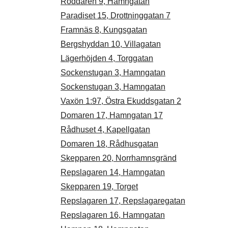
Roddaren 9, Hamngatan
Paradiset 15, Drottninggatan 7
Framnäs 8, Kungsgatan
Bergshyddan 10, Villagatan
Lägerhöjden 4, Torggatan
Sockenstugan 3, Hamngatan
Sockenstugan 3, Hamngatan
Vaxön 1:97, Östra Ekuddsgatan 2
Domaren 17, Hamngatan 17
Rådhuset 4, Kapellgatan
Domaren 18, Rådhusgatan
Skepparen 20, Norrhamnsgränd
Repslagaren 14, Hamngatan
Skepparen 19, Torget
Repslagaren 17, Repslagaregatan
Repslagaren 16, Hamngatan