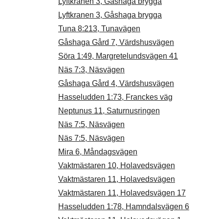
Lyftkranen 3, Gåshaga brygga
Lyftkranen 3, Gåshaga brygga
Tuna 8:213, Tunavägen
Gåshaga Gård 7, Värdshusvägen
Söra 1:49, Margretelundsvägen 41
Näs 7:3, Näsvägen
Gåshaga Gård 4, Värdshusvägen
Hasseludden 1:73, Franckes väg
Neptunus 11, Saturnusringen
Näs 7:5, Näsvägen
Näs 7:5, Näsvägen
Mira 6, Måndagsvägen
Vaktmästaren 10, Holavedsvägen
Vaktmästaren 11, Holavedsvägen
Vaktmästaren 11, Holavedsvägen 17
Hasseludden 1:78, Hamndalsvägen 6