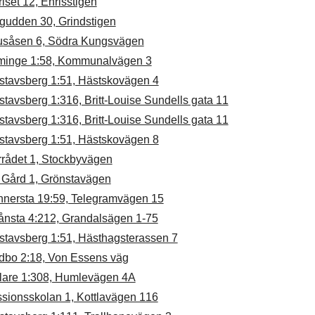
iset 12, Enrisstigen
gudden 30, Grindstigen
usåsen 6, Södra Kungsvägen
minge 1:58, Kommunalvägen 3
stavsberg 1:51, Hästskovägen 4
tavsberg 1:316, Britt-Louise Sundells gata 11
tavsberg 1:316, Britt-Louise Sundells gata 11
stavsberg 1:51, Hästskovägen 8
rrådet 1, Stockbyvägen
 Gård 1, Grönstavägen
nnersta 19:59, Telegramvägen 15
ånsta 4:212, Grandalsägen 1-75
stavsberg 1:51, Hästhagsterassen 7
dbo 2:18, Von Essens väg
llare 1:308, Humlevägen 4A
ssionsskolan 1, Kottlavägen 116