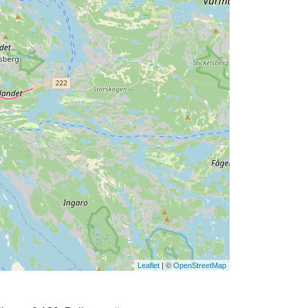
Leaflet
| ©
OpenStreetMap