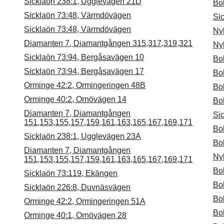
Sicklaön 238:1, Ugglevägen 21D
Bo
Sicklaön 73:48, Värmdövägen
Si
Sicklaön 73:48, Värmdövägen
Ny
Diamanten 7, Diamantgången 315,317,319,321
Ny
Sicklaön 73:94, Bergåsavägen 10
Bol
Sicklaön 73:94, Bergåsavägen 17
Bo
Orminge 42:2, Ormingeringen 48B
Bo
Orminge 40:2, Ornövägen 14
Bo
Diamanten 7, Diamantgången
Si
151,153,155,157,159,161,163,165,167,169,171
Bo
Sicklaön 238:1, Ugglevägen 23A
Bol
Diamanten 7, Diamantgången
Ny
151,153,155,157,159,161,163,165,167,169,171
Bo
Sicklaön 73:119, Ekängen
Bo
Sicklaön 226:8, Duvnäsvägen
Bol
Orminge 42:2, Ormingeringen 51A
Bo
Orminge 40:1, Ornövägen 28