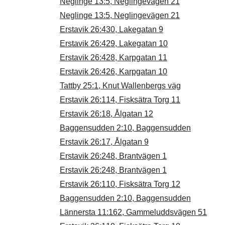
Neglinge 13:5, Neglingevägen 21
Neglinge 13:5, Neglingevägen 21
Erstavik 26:430, Lakegatan 9
Erstavik 26:429, Lakegatan 10
Erstavik 26:428, Karpgatan 11
Erstavik 26:426, Karpgatan 10
Tattby 25:1, Knut Wallenbergs väg
Erstavik 26:114, Fisksätra Torg 11
Erstavik 26:18, Ålgatan 12
Baggensudden 2:10, Baggensudden
Erstavik 26:17, Ålgatan 9
Erstavik 26:248, Brantvägen 1
Erstavik 26:248, Brantvägen 1
Erstavik 26:110, Fisksätra Torg 12
Baggensudden 2:10, Baggensudden
Lännersta 11:162, Gammeluddsvägen 51