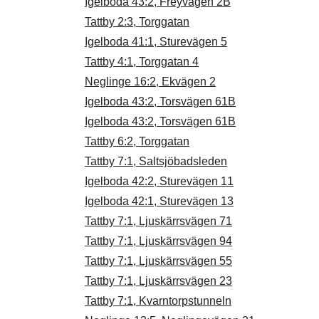
Igelboda 43:2, Freyvägen 2B
Tattby 2:3, Torggatan
Igelboda 41:1, Sturevägen 5
Tattby 4:1, Torggatan 4
Neglinge 16:2, Ekvägen 2
Igelboda 43:2, Torsvägen 61B
Igelboda 43:2, Torsvägen 61B
Tattby 6:2, Torggatan
Tattby 7:1, Saltsjöbadsleden
Igelboda 42:2, Sturevägen 11
Igelboda 42:1, Sturevägen 13
Tattby 7:1, Ljuskärrsvägen 71
Tattby 7:1, Ljuskärrsvägen 94
Tattby 7:1, Ljuskärrsvägen 55
Tattby 7:1, Ljuskärrsvägen 23
Tattby 7:1, Kvarntorpstunneln