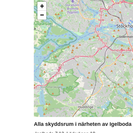
+
−
Alla skyddsrum i närheten av Igelboda s