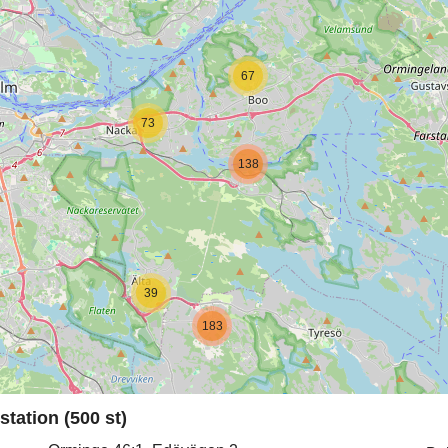
67
73
138
39
183
tation (500 st)