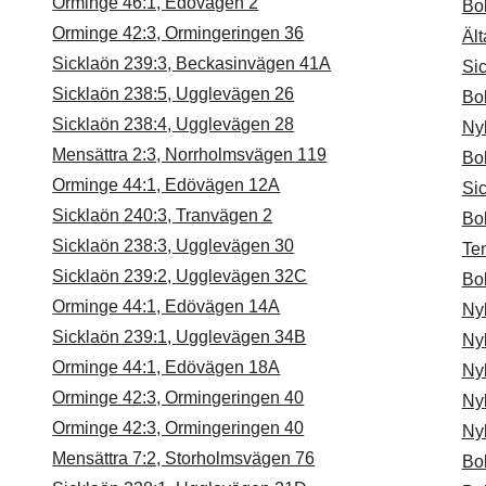
Orminge 46:1, Edövägen 2
Bo
Orminge 42:3, Ormingeringen 36
Äl
Sicklaön 239:3, Beckasinvägen 41A
Sic
Sicklaön 238:5, Ugglevägen 26
Bo
Sicklaön 238:4, Ugglevägen 28
Ny
Mensättra 2:3, Norrholmsvägen 119
Bo
Orminge 44:1, Edövägen 12A
Sic
Sicklaön 240:3, Tranvägen 2
Bo
Sicklaön 238:3, Ugglevägen 30
Ten
Sicklaön 239:2, Ugglevägen 32C
Bol
Orminge 44:1, Edövägen 14A
Ny
Sicklaön 239:1, Ugglevägen 34B
Ny
Orminge 44:1, Edövägen 18A
Ny
Orminge 42:3, Ormingeringen 40
Ny
Orminge 42:3, Ormingeringen 40
Ny
Mensättra 7:2, Storholmsvägen 76
Bo