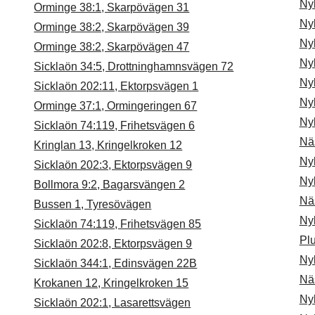
Ny
Orminge 38:1, Skarpövägen 31
Ny
Orminge 38:2, Skarpövägen 39
Ny
Orminge 38:2, Skarpövägen 47
Ny
Sicklaön 34:5, Drottninghamnsvägen 72
Ny
Sicklaön 202:11, Ektorpsvägen 1
Ny
Orminge 37:1, Ormingeringen 67
Ny
Sicklaön 74:119, Frihetsvägen 6
Nä
Kringlan 13, Kringelkroken 12
Ny
Sicklaön 202:3, Ektorpsvägen 9
Ny
Bollmora 9:2, Bagarsvängen 2
Nä
Bussen 1, Tyresövägen
Ny
Sicklaön 74:119, Frihetsvägen 85
Pl
Sicklaön 202:8, Ektorpsvägen 9
Ny
Sicklaön 344:1, Edinsvägen 22B
Nä
Krokanen 12, Kringelkroken 15
Ny
Sicklaön 202:1, Lasarettsvägen