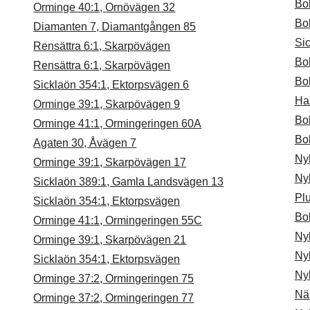
Bo
Orminge 40:1, Ornövägen 32
Bo
Diamanten 7, Diamantgången 85
Si
Rensättra 6:1, Skarpövägen
Bo
Rensättra 6:1, Skarpövägen
Bo
Sicklaön 354:1, Ektorpsvägen 6
Ha
Orminge 39:1, Skarpövägen 9
Bo
Orminge 41:1, Ormingeringen 60A
Bo
Agaten 30, Åvägen 7
Ny
Orminge 39:1, Skarpövägen 17
Ny
Sicklaön 389:1, Gamla Landsvägen 13
Pl
Sicklaön 354:1, Ektorpsvägen
Bo
Orminge 41:1, Ormingeringen 55C
Ny
Orminge 39:1, Skarpövägen 21
Ny
Sicklaön 354:1, Ektorpsvägen
Ny
Orminge 37:2, Ormingeringen 75
Nä
Orminge 37:2, Ormingeringen 77