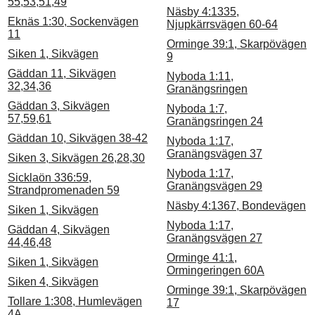
55,53,51,49
Näsby 4:1335,
Eknäs 1:30, Sockenvägen
Njupkärrsvägen 60-64
11
Orminge 39:1, Skarpövägen
Siken 1, Sikvägen
9
Gäddan 11, Sikvägen
Nyboda 1:11,
32,34,36
Granängsringen
Gäddan 3, Sikvägen
Nyboda 1:7,
57,59,61
Granängsringen 24
Gäddan 10, Sikvägen 38-42
Nyboda 1:17,
Granängsvägen 37
Siken 3, Sikvägen 26,28,30
Nyboda 1:17,
Sicklaön 336:59,
Granängsvägen 29
Strandpromenaden 59
Näsby 4:1367, Bondevägen
Siken 1, Sikvägen
Nyboda 1:17,
Gäddan 4, Sikvägen
Granängsvägen 27
44,46,48
Orminge 41:1,
Siken 1, Sikvägen
Ormingeringen 60A
Siken 4, Sikvägen
Orminge 39:1, Skarpövägen
Tollare 1:308, Humlevägen
17
4A