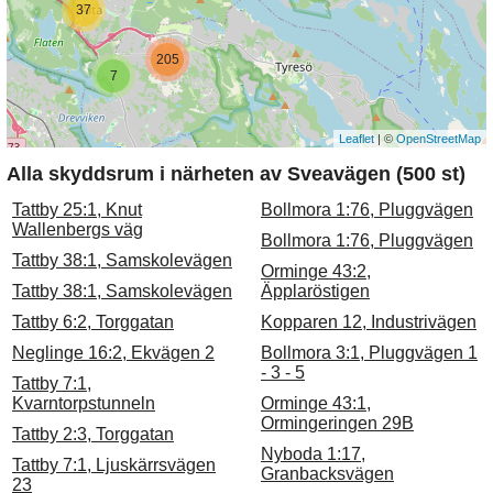
37
205
7
Leaflet
| ©
OpenStreetMap
Alla skyddsrum i närheten av Sveavägen (500 st)
Tattby 25:1, Knut
Bollmora 1:76, Pluggvägen
Wallenbergs väg
Bollmora 1:76, Pluggvägen
Tattby 38:1, Samskolevägen
Orminge 43:2,
Tattby 38:1, Samskolevägen
Äpplaröstigen
Tattby 6:2, Torggatan
Kopparen 12, Industrivägen
Neglinge 16:2, Ekvägen 2
Bollmora 3:1, Pluggvägen 1
- 3 - 5
Tattby 7:1,
Kvarntorpstunneln
Orminge 43:1,
Ormingeringen 29B
Tattby 2:3, Torggatan
Nyboda 1:17,
Tattby 7:1, Ljuskärrsvägen
Granbacksvägen
23