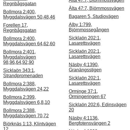
Älta 47:7, Björnmossvägen
Regnbågsgatan
Älta 47:7, Björnmossvägen
Bollmora 2:400,
Bagaren 5, Studiovägen
Myggdalsvägen 50,48,46
Alby 1:799,
Forellen 17,
Björnmossegången
Regnbågsgatan
Sicklaön 202:1,
Bollmora 2:400,
Lasarettsvägen
Myggdalsvägen 64,62,60
Sicklaön 202:1,
Bollmora 2:401,
Lasarettsvägen
Myggdalsvägen
98,96,64,92,90
Näsby 4:1390,
Granängsstigen
Sicklaön 343:1,
Strandpromenaden
Sicklaön 202:1,
Lasarettsvägen
Bollmora 2:388,
Myggdalsvägen 24,22
Orminge 37:1,
Ormingeringen 67
Bollmora 2:399,
Myggdalsvägen 6,8,10
Sicklaön 202:6, Edinsvägen
20
Bollmora 2:388,
Myggdalsvägen 70,72
Näsby 4:1136,
Bergfotensvängen 2
Björknäs 1:13, Klintvägen
12