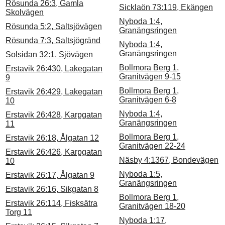
Rösunda 26:3, Gamla
Sicklaön 73:119, Ekängen
Skolvägen
Nyboda 1:4,
Rösunda 5:2, Saltsjövägen
Granängsringen
Rösunda 7:3, Saltsjögränd
Nyboda 1:4,
Granängsringen
Solsidan 32:1, Sjövägen
Bollmora Berg 1,
Erstavik 26:430, Lakegatan
Granitvägen 9-15
9
Bollmora Berg 1,
Erstavik 26:429, Lakegatan
Granitvägen 6-8
10
Nyboda 1:4,
Erstavik 26:428, Karpgatan
Granängsringen
11
Bollmora Berg 1,
Erstavik 26:18, Ålgatan 12
Granitvägen 22-24
Erstavik 26:426, Karpgatan
Näsby 4:1367, Bondevägen
10
Nyboda 1:5,
Erstavik 26:17, Ålgatan 9
Granängsringen
Erstavik 26:16, Sikgatan 8
Bollmora Berg 1,
Erstavik 26:114, Fisksätra
Granitvägen 18-20
Torg 11
Nyboda 1:17,