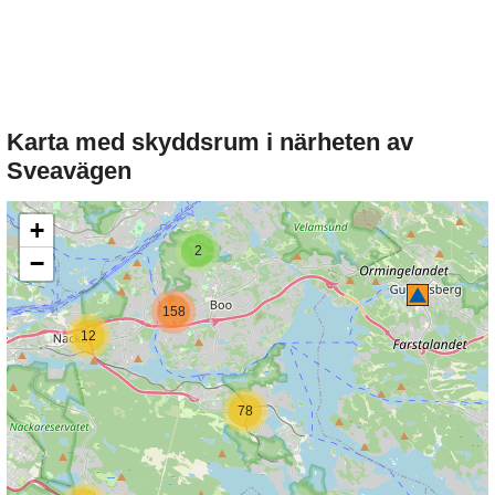
Karta med skyddsrum i närheten av
Sveavägen
+
2
−
158
12
78