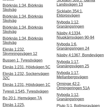
Sicklaön 389:1, Gamla
Landsvägen 13
Björknäs 1:34, Björknäs
Skolväg
Sicklaön 354:1,
Ektorpsvägen
Björknäs 1:34, Björknäs
Skolväg
Nyboda 1:12,
Granängsringen
Björknäs 1:34, Björknäs
Skolväg
Näsby 4:1334,
Njupkärrsvägen 90-94
Björknäs 1:34, Björknäs
Skolväg
Nyboda 1:6,
Granängsringen 24
Eknäs 1:232,
Skymningsvägen 12
Näsby 4:1367, Bondevägen
Bussen 1, Tyresövägen
Nyboda 1:17,
Granängsvägen 25
Eknäs 1:231, Höjdvägen 5C
Nyboda 1:17,
Eknäs 1:232, Sockenvägen
Mellanbergsvägen
32C
Orminge 42:2,
Eknäs 1:231, Höjdvägen 1C
Ormingeringen 51A
Tyresö 1:545, Tyresövägen
Nyboda 1:12,
Bo 20:1, Hemvägen 7A
Granängsringen
Eknäs 1:225,
Pluto S:1, Bollmoravägen