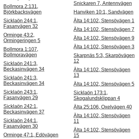
Snickaren 7, Antennvägen
Bollmora 2:131,
Björkbacksvägen
Hanviken 10:1, Sandvägen
Sicklaön 244:1,
Älta 14:102, Stensövägen 1
Fasanvägen 32
Älta 14:102, Stensövägen 7
Orminge 43:2,
Älta 14:102, Stensövägen 9
Ormingeringen 5
Älta 14:102, Stensövägen 3
Bollmora 1:107,
Bollmoravägen
Skarpnäs 5:3, Skarpövägen
12
Sicklaön 241:3,
Beckasinvägen 34
Älta 14:102, Stensövägen
13
Sicklaön 241:3,
Beckasinvägen 34
Älta 14:102, Stensövägen 5
Sicklaön 243:1,
Sicklaön 173:1,
Fasanvägen 29
Skogalundsklippan 4
Sicklaön 242:1,
Älta 25:106, Oxelvägen 40
Beckasinvägen 37
Älta 14:102, Stensövägen
Sicklaön 244:1,
11
Fasanvägen 30
Älta 14:102, Stensövägen
Orminge 47:1, Edövägen
15