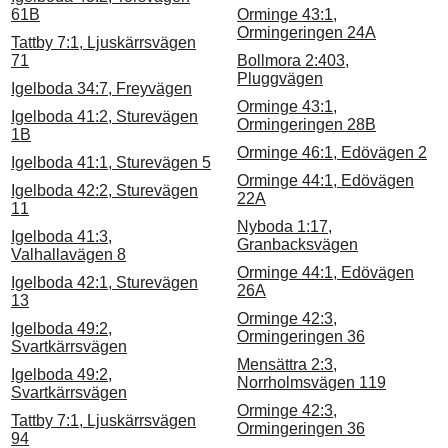
61B
Orminge 43:1,
Ormingeringen 24A
Tattby 7:1, Ljuskärrsvägen
71
Bollmora 2:403,
Pluggvägen
Igelboda 34:7, Freyvägen
Orminge 43:1,
Igelboda 41:2, Sturevägen
Ormingeringen 28B
1B
Orminge 46:1, Edövägen 2
Igelboda 41:1, Sturevägen 5
Orminge 44:1, Edövägen
Igelboda 42:2, Sturevägen
22A
11
Nyboda 1:17,
Igelboda 41:3,
Granbacksvägen
Valhallavägen 8
Orminge 44:1, Edövägen
Igelboda 42:1, Sturevägen
26A
13
Orminge 42:3,
Igelboda 49:2,
Ormingeringen 36
Svartkärrsvägen
Mensättra 2:3,
Igelboda 49:2,
Norrholmsvägen 119
Svartkärrsvägen
Orminge 42:3,
Tattby 7:1, Ljuskärrsvägen
Ormingeringen 36
94