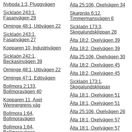
Nyboda 1:3, Pluggvägen
Älta 25:106, Oxelvägen 34
Sicklaön 243:1,
Skarpnäs 6:12,
Fasanvägen 29
Timmermansvägen 6
Orminge 48:1, Utövägen 22
Sicklaön 173:3,
Skogalundsklippan 28
Sicklaön 243:1,
Fasanvägen 27
Älta 18:2, Oxelvägen 39
Kopparen 10, Industrivägen
Älta 18:2, Oxelvägen 39
Sicklaön 242:1,
Älta 25:106, Oxelvägen 30
Beckasinvägen 39
Älta 18:2, Oxelvägen 45
Orminge 48:1, Utövägen 22
Älta 18:2, Oxelvägen 45
Orminge 47:1, Edövägen
Sicklaön 173:1,
Bollmora 2:133,
Skogalundsklippan
Bollmoravägen 40
Älta 18:1, Oxelvägen 51
Kopparen 11, Axel
Älta 18:1, Oxelvägen 51
Wennergrens väg
Älta 25:106, Oxelvägen 26
Bollmora 1:64,
Bollmoravägen
Älta 18:1, Oxelvägen 57
Bollmora 1:64,
Älta 18:1, Oxelvägen 57