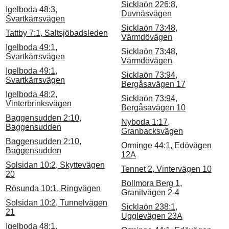
Sicklaön 226:8,
Igelboda 48:3,
Duvnäsvägen
Svartkärrsvägen
Sicklaön 73:48,
Tattby 7:1, Saltsjöbadsleden
Värmdövägen
Igelboda 49:1,
Sicklaön 73:48,
Svartkärrsvägen
Värmdövägen
Igelboda 49:1,
Sicklaön 73:94,
Svartkärrsvägen
Bergåsavägen 17
Igelboda 48:2,
Sicklaön 73:94,
Vinterbrinksvägen
Bergåsavägen 10
Baggensudden 2:10,
Nyboda 1:17,
Baggensudden
Granbacksvägen
Baggensudden 2:10,
Orminge 44:1, Edövägen
Baggensudden
12A
Solsidan 10:2, Skyttevägen
Tennet 2, Vintervägen 10
20
Bollmora Berg 1,
Rösunda 10:1, Ringvägen
Granitvägen 2-4
Solsidan 10:2, Tunnelvägen
Sicklaön 238:1,
21
Ugglevägen 23A
Igelboda 48:1,