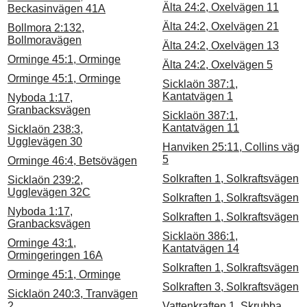
Älta 24:2, Oxelvägen 11
Beckasinvägen 41A
Älta 24:2, Oxelvägen 21
Bollmora 2:132,
Bollmoravägen
Älta 24:2, Oxelvägen 13
Orminge 45:1, Orminge
Älta 24:2, Oxelvägen 5
Orminge 45:1, Orminge
Sicklaön 387:1,
Kantatvägen 1
Nyboda 1:17,
Granbacksvägen
Sicklaön 387:1,
Kantatvägen 11
Sicklaön 238:3,
Ugglevägen 30
Hanviken 25:11, Collins väg
5
Orminge 46:4, Betsövägen
Solkraften 1, Solkraftsvägen
Sicklaön 239:2,
Ugglevägen 32C
Solkraften 1, Solkraftsvägen
Nyboda 1:17,
Solkraften 1, Solkraftsvägen
Granbacksvägen
Sicklaön 386:1,
Orminge 43:1,
Kantatvägen 14
Ormingeringen 16A
Solkraften 1, Solkraftsvägen
Orminge 45:1, Orminge
Solkraften 3, Solkraftsvägen
Sicklaön 240:3, Tranvägen
2
Vattenkraften 1, Skrubba