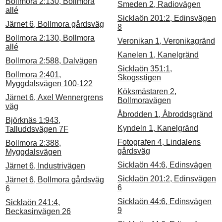
Bollmora 2:130, Bollmora
Smeden 2, Radiovägen
allé
Sicklaön 201:2, Edinsvägen
Järnet 6, Bollmora gårdsväg
8
Bollmora 2:130, Bollmora
Veronikan 1, Veronikagränd
allé
Kanelen 1, Kanelgränd
Bollmora 2:588, Dalvägen
Sicklaön 351:1,
Bollmora 2:401,
Skogsstigen
Myggdalsvägen 100-122
Köksmästaren 2,
Järnet 6, Axel Wennergrens
Bollmoravägen
väg
Åbrodden 1, Åbroddsgränd
Björknäs 1:943,
Kyndeln 1, Kanelgränd
Talluddsvägen 7F
Fotografen 4, Lindalens
Bollmora 2:388,
gårdsväg
Myggdalsvägen
Sicklaön 44:6, Edinsvägen
Järnet 6, Industrivägen
Sicklaön 201:2, Edinsvägen
Järnet 6, Bollmora gårdsväg
6
6
Sicklaön 44:6, Edinsvägen
Sicklaön 241:4,
9
Beckasinvägen 26