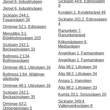
Sicklaön 44:6, Edinsvägen
Järnet 6, Industrivägen
9
Järnet 6, Industrivägen
Kyndeln 1, Kyndelgränd 49
Sicklaön 244:1,
Sicklaön 201:2, Edinsvägen
Fasanvägen 34
4
Orminge 52:1, Edövägen
Ranunkeln 7,
Mensättra 3:1,
Ranunkelgränd
Björkholmsvägen 103
Köksmästaren 6,
Sicklaön 242:1,
Mediavägen
Beckasinvägen 33
Angelikan 1, Farmarstigen
Bollmora 2:134,
Angelikan 1, Farmarstigen
Bollmoravägen
Älta 98:2, Lillvägen 34
Orminge 48:1, Utövägen 16
Älta 98:2, Lillvägen 34
Bollmora 1:64, Wättinge
gårdsväg
Aniara 1, Hanviken
Orminge 48:1, Utövägen 16
Älta 98:2, Lillvägen 33
Sicklaön 242:1,
Kumla 33:1, Siriusvägen 20
Beckasinvägen 35
Sicklaön 349:4,
Orminge 43:2,
Vattenverksvägen 8
Ormingeringen 5