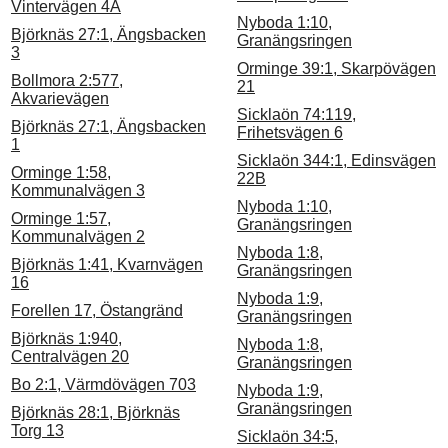
Vintervägen 4A
Nyboda 1:10,
Björknäs 27:1, Ängsbacken
Granängsringen
3
Orminge 39:1, Skarpövägen
Bollmora 2:577,
21
Akvarievägen
Sicklaön 74:119,
Björknäs 27:1, Ängsbacken
Frihetsvägen 6
1
Sicklaön 344:1, Edinsvägen
Orminge 1:58,
22B
Kommunalvägen 3
Nyboda 1:10,
Orminge 1:57,
Granängsringen
Kommunalvägen 2
Nyboda 1:8,
Björknäs 1:41, Kvarnvägen
Granängsringen
16
Nyboda 1:9,
Forellen 17, Östangränd
Granängsringen
Björknäs 1:940,
Nyboda 1:8,
Centralvägen 20
Granängsringen
Bo 2:1, Värmdövägen 703
Nyboda 1:9,
Granängsringen
Björknäs 28:1, Björknäs
Torg 13
Sicklaön 34:5,