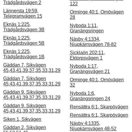
Trädgårdsvägen 2
122
Lännersta 19:59,
Orminge 40:1, Ornövägen
Telegramvägen 15
28
Eknäs 1:225,
Nyboda 1:11,
Trädgårdsvägen 3B
Granängsringen
Eknäs 1:225,
Näsby 4:1334,
Trädgårdsvägen 5B
Njupkärrsvägen 78-82
Eknäs 1:225,
Sicklaön 202:11,
Trädgårdsvägen 1B
Ektorpsvägen 1
Gäddan 7, Sikvägen
Nyboda 1:17,
45,43,41,39,37,35,33,31,29
Granängsvägen 21
Gäddan 7, Sikvägen
Orminge 40:1, Ornövägen
45,43,41,39,37,35,33,31,29
32
Gäddan 9, Sikvägen
Nyboda 1:6,
45,43,41,39,37,35,33,31,29
Granängsringen 24
Gäddan 9, Sikvägen
Rensättra 6:1, Skarpövägen
45,43,41,39,37,35,33,31,29
Rensättra 6:1, Skarpövägen
Siken 1, Sikvägen
Näsby 4:1335,
Gäddan 2, Sikvägen
Njupkärrsvägen 48-52