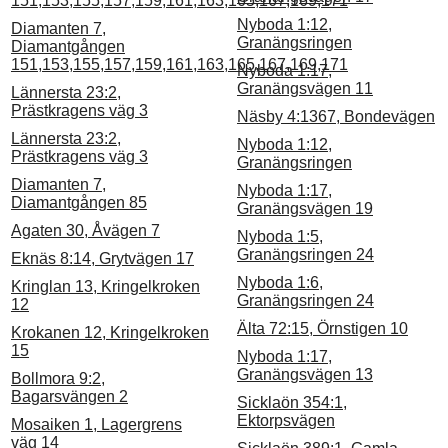
151,153,155,157,159,161,163,165,167,169,171
Nyboda 1:12,
Diamanten 7,
Granängsringen
Diamantgången
151,153,155,157,159,161,163,165,167,169,171
Nyboda 1:17,
Granängsvägen 11
Lännersta 23:2,
Prästkragens väg 3
Näsby 4:1367, Bondevägen
Lännersta 23:2,
Nyboda 1:12,
Prästkragens väg 3
Granängsringen
Diamanten 7,
Nyboda 1:17,
Diamantgången 85
Granängsvägen 19
Agaten 30, Åvägen 7
Nyboda 1:5,
Granängsringen 24
Eknäs 8:14, Grytvägen 17
Nyboda 1:6,
Kringlan 13, Kringelkroken
Granängsringen 24
12
Älta 72:15, Örnstigen 10
Krokanen 12, Kringelkroken
15
Nyboda 1:17,
Granängsvägen 13
Bollmora 9:2,
Bagarsvängen 2
Sicklaön 354:1,
Ektorpsvägen
Mosaiken 1, Lagergrens
väg 14