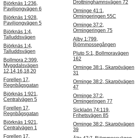
Drottninghamnsvägen 72
Björknäs 1:236,
Paviljongvägen 6
Orminge 41:1,
Ormingeringen 55C
Björknäs 1:928,
Paviljongvägen 5
Orminge 37:2,
Ormingeringen 75
Björknäs 1:4,
Talluddsvägen
Alby 1:799,
Björnmossegången
Björknäs 1:4,
Talluddsvägen
Pluto S:1, Bollmoravägen
162
Bollmora 2:399,
Myggdalsvägen
Orminge 38:1, Skarpövägen
12,14,16,18,20
31
Forellen 17,
Orminge 38:2, Skarpövägen
Regnbågsgatan
47
Björknäs 1:921,
Orminge 37:2,
Centralvägen 5
Ormingeringen 77
Forellen 17,
Sicklaön 74:119,
Regnbågsgatan
Frihetsvägen 85
Björknäs 1:921,
Orminge 38:2, Skarpövägen
Centralvägen 1
39
Forellen 17,