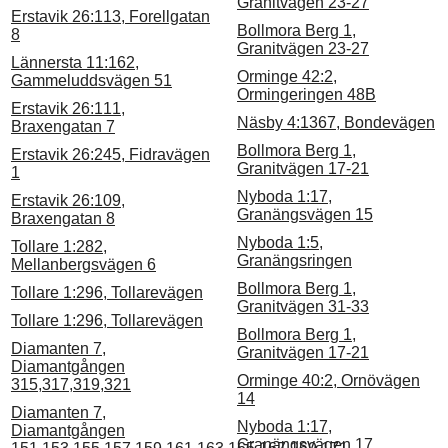
Granitvägen 23-27
Erstavik 26:113, Forellgatan
Bollmora Berg 1,
8
Granitvägen 23-27
Lännersta 11:162,
Orminge 42:2,
Gammeluddsvägen 51
Ormingeringen 48B
Erstavik 26:111,
Näsby 4:1367, Bondevägen
Braxengatan 7
Bollmora Berg 1,
Erstavik 26:245, Fidravägen
Granitvägen 17-21
1
Nyboda 1:17,
Erstavik 26:109,
Granängsvägen 15
Braxengatan 8
Nyboda 1:5,
Tollare 1:282,
Granängsringen
Mellanbergsvägen 6
Bollmora Berg 1,
Tollare 1:296, Tollarevägen
Granitvägen 31-33
Tollare 1:296, Tollarevägen
Bollmora Berg 1,
Diamanten 7,
Granitvägen 17-21
Diamantgången
Orminge 40:2, Ornövägen
315,317,319,321
14
Diamanten 7,
Nyboda 1:17,
Diamantgången
Granängsvägen 17