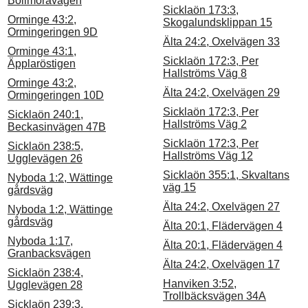
Bollmoravägen
Sicklaön 173:3,
Orminge 43:2,
Skogalundsklippan 15
Ormingeringen 9D
Älta 24:2, Oxelvägen 33
Orminge 43:1,
Sicklaön 172:3, Per
Äpplaröstigen
Hallströms Väg 8
Orminge 43:2,
Älta 24:2, Oxelvägen 29
Ormingeringen 10D
Sicklaön 172:3, Per
Sicklaön 240:1,
Hallströms Väg 2
Beckasinvägen 47B
Sicklaön 172:3, Per
Sicklaön 238:5,
Hallströms Väg 12
Ugglevägen 26
Sicklaön 355:1, Skvaltans
Nyboda 1:2, Wättinge
väg 15
gårdsväg
Älta 24:2, Oxelvägen 27
Nyboda 1:2, Wättinge
gårdsväg
Älta 20:1, Flädervägen 4
Nyboda 1:17,
Älta 20:1, Flädervägen 4
Granbacksvägen
Älta 24:2, Oxelvägen 17
Sicklaön 238:4,
Hanviken 3:52,
Ugglevägen 28
Trollbäcksvägen 34A
Sicklaön 239:3,