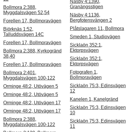
Näsby 4:1390,
Granängsstigen
Bollmora 2:388,
Myggdalsvägen 52,54
Näsby 4:1136,
Bergfotensvängen 2
Forellen 17, Bollmoravägen
Plåtslagaren 11, Bollmora
Björknäs 1:52,
Talluddsvägen 14C
Smeden 1, Studiovägen
Forellen 17, Bollmoravägen
Sicklaön 352:1,
Ektorpsvägen
Bollmora 2:388, Kyrkogränd
38,40
Sicklaön 352:1,
Ektorpsvägen
Forellen 17, Bollmoravägen
Fotografen 1,
Bollmora 2:401,
Bollmoravägen
Myggdalsvägen 100-122
Sicklaön 75:3, Edinsvägen
Orminge 48:2, Utövägen 5
12
Orminge 48:2, Utövägen 5
Kanelen 1, Kanelgränd
Orminge 48:2, Utövägen 17
Sicklaön 75:3, Edinsvägen
Orminge 48:2, Utövägen 17
10
Bollmora 2:388,
Sicklaön 75:3, Edinsvägen
Myggdalsvägen 100-122
11