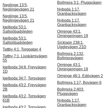
Bollmora 3:1, Pluggvägen
Neglinge 13:5,
Neglingevägen 21
Nyboda 1:17,
Granbacksvägen
Neglinge 13:5,
Neglingevägen 21
Nyboda 1:17,
Granbacksvägen
Igelboda 53:1,
Saltsjöbadsleden
Orminge 43:1,
Ormingeringen 19
Igelboda 53:1,
Saltsjöbadsleden
Sicklaön 238:1,
Ugglevägen 21D
Tattby 4:1, Torggatan 4
Bollmora 2:132,
Tattby 7:1, Ljuskärrsvägen
Bollmoravägen
55
Orminge 43:1,
Igelboda 34:8, Freyvägen
Ormingeringen 19
1D
Orminge 46:1, Edövägen 2
Igelboda 34:7, Torsvägen
Bollmora 1:17, Bovägen 6
Igelboda 43:2, Freyvägen
2B
Bollmora 2:403,
Pluggvägen
Igelboda 43:2, Torsvägen
61B
Nyboda 1:17,
Granbacksvägen
Igelboda 43:2, Torsvägen