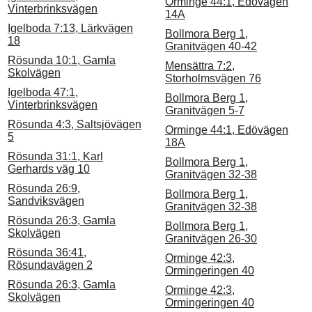
Orminge 44:1, Edövägen
Vinterbrinksvägen
14A
Igelboda 7:13, Lärkvägen
Bollmora Berg 1,
18
Granitvägen 40-42
Rösunda 10:1, Gamla
Mensättra 7:2,
Skolvägen
Storholmsvägen 76
Igelboda 47:1,
Bollmora Berg 1,
Vinterbrinksvägen
Granitvägen 5-7
Rösunda 4:3, Saltsjövägen
Orminge 44:1, Edövägen
5
18A
Rösunda 31:1, Karl
Bollmora Berg 1,
Gerhards väg 10
Granitvägen 32-38
Rösunda 26:9,
Bollmora Berg 1,
Sandviksvägen
Granitvägen 32-38
Rösunda 26:3, Gamla
Bollmora Berg 1,
Skolvägen
Granitvägen 26-30
Rösunda 36:41,
Orminge 42:3,
Rösundavägen 2
Ormingeringen 40
Rösunda 26:3, Gamla
Orminge 42:3,
Skolvägen
Ormingeringen 40