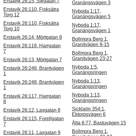
Erstavik 26:15, Sikgatan 7
Granängsvägen 3
Erstavik 26:110, Fisksätra
Nyboda 1:17,
Torg 12
Granängsvägen 5
Erstavik 26:110, Fisksätra
Nyboda 1:17,
Torg 10
Granängsvägen 1
Erstavik 26:14, Mörtgatan 8
Bollmora Berg 1,
Granitvägen 9-15
Erstavik 26:118, Harrgatan
7
Bollmora Berg 1,
Granitvägen 23-27
Erstavik 26:13, Mörtgatan 7
Nyboda 1:5,
Erstavik 26:248, Brantvägen
Granängsringen
1
Nyboda 1:13,
Erstavik 26:248, Brantvägen
Granängsringen
1
Nyboda 1:13,
Erstavik 26:117, Harrgatan
Granängsringen
8
Sicklaön 354:1,
Erstavik 26:12, Laxgatan 8
Ektorpsvägen 6
Erstavik 26:115, Forellgatan
Älta 6:77, Bastuvägen 15
7
Bollmora Berg 1,
Erstavik 26:11, Laxgatan 9