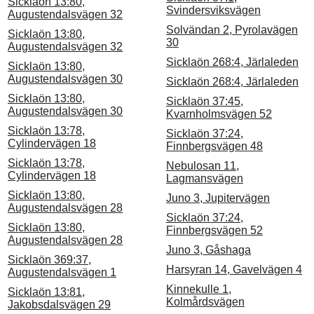
Sicklaön 13:80,
Svindersviksvägen
Augustendalsvägen 32
Solvändan 2, Pyrolavägen
Sicklaön 13:80,
30
Augustendalsvägen 32
Sicklaön 268:4, Järlaleden
Sicklaön 13:80,
Augustendalsvägen 30
Sicklaön 268:4, Järlaleden
Sicklaön 13:80,
Sicklaön 37:45,
Augustendalsvägen 30
Kvarnholmsvägen 52
Sicklaön 13:78,
Sicklaön 37:24,
Cylindervägen 18
Finnbergsvägen 48
Sicklaön 13:78,
Nebulosan 11,
Cylindervägen 18
Lagmansvägen
Sicklaön 13:80,
Juno 3, Jupitervägen
Augustendalsvägen 28
Sicklaön 37:24,
Sicklaön 13:80,
Finnbergsvägen 52
Augustendalsvägen 28
Juno 3, Gåshaga
Sicklaön 369:37,
Harsyran 14, Gavelvägen 4
Augustendalsvägen 1
Kinnekulle 1,
Sicklaön 13:81,
Kolmårdsvägen
Jakobsdalsvägen 29