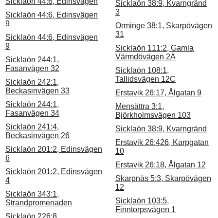
Sicklaön 44:6, Edinsvägen
Sicklaön 38:9, Kvarngränd
3
Sicklaön 44:6, Edinsvägen
9
Orminge 38:1, Skarpövägen
31
Sicklaön 44:6, Edinsvägen
9
Sicklaön 111:2, Gamla
Värmdövägen 2A
Sicklaön 244:1,
Fasanvägen 32
Sicklaön 108:1,
Tallidsvägen 12C
Sicklaön 242:1,
Beckasinvägen 33
Erstavik 26:17, Ålgatan 9
Sicklaön 244:1,
Mensättra 3:1,
Fasanvägen 34
Björkholmsvägen 103
Sicklaön 241:4,
Sicklaön 38:9, Kvarngränd
Beckasinvägen 26
Erstavik 26:426, Karpgatan
Sicklaön 201:2, Edinsvägen
10
6
Erstavik 26:18, Ålgatan 12
Sicklaön 201:2, Edinsvägen
Skarpnäs 5:3, Skarpövägen
4
12
Sicklaön 343:1,
Sicklaön 103:5,
Strandpromenaden
Finntorpsvägen 1
Sicklaön 226:8,