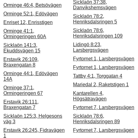
Sicklaön 37:38,
Orminge 46:4, Betsövägen
Danvikshemsvägen
Orminge 52:1, Edövägen
Sicklaön 78:2,
Henriksdalsringen 5
Enriset 12, Enrisstigen
Sicklaön 78:6,
Orminge 41:1,
Henriksdalsringen 109
Ormingeringen 60A
Lidingö 8:23,
Sicklaön 141:3,
Larsbergsvägen
Ekuddsvägen 15
Fyrtornet 1, Larsbergsvägen
Erstavik 26:109,
Braxengatan 8
Fyrtornet 1, Larsbergsvägen
Orminge 44:1, Edövägen
Tattby 4:1, Torggatan 4
14A
Mariedal 2, Raketstigen 1
Orminge 37:1,
Ormingeringen 67
Kantarellen 4,
Högsätravägen
Erstavik 26:111,
Braxengatan 7
Fyrtornet 7, Larsbergsvägen
Sicklaön 125:3, Helgesons
Sicklaön 78:6,
väg 3
Henriksdalsringen 89
Erstavik 26:245, Fidravägen
Fyrtornet 7, Larsbergsvägen
1