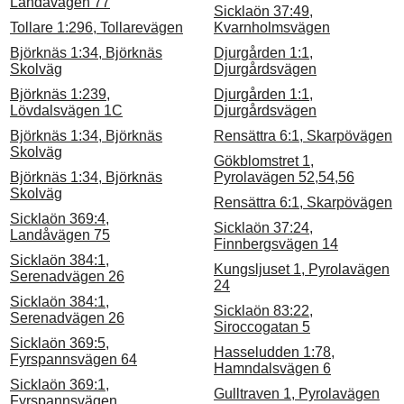
Landåvägen 77
Sicklaön 37:49,
Tollare 1:296, Tollarevägen
Kvarnholmsvägen
Björknäs 1:34, Björknäs
Djurgården 1:1,
Skolväg
Djurgårdsvägen
Björknäs 1:239,
Djurgården 1:1,
Lövdalsvägen 1C
Djurgårdsvägen
Björknäs 1:34, Björknäs
Rensättra 6:1, Skarpövägen
Skolväg
Gökblomstret 1,
Björknäs 1:34, Björknäs
Pyrolavägen 52,54,56
Skolväg
Rensättra 6:1, Skarpövägen
Sicklaön 369:4,
Sicklaön 37:24,
Landåvägen 75
Finnbergsvägen 14
Sicklaön 384:1,
Kungsljuset 1, Pyrolavägen
Serenadvägen 26
24
Sicklaön 384:1,
Sicklaön 83:22,
Serenadvägen 26
Siroccogatan 5
Sicklaön 369:5,
Hasseludden 1:78,
Fyrspannsvägen 64
Hamndalsvägen 6
Sicklaön 369:1,
Gulltraven 1, Pyrolavägen
Fyrspannsvägen