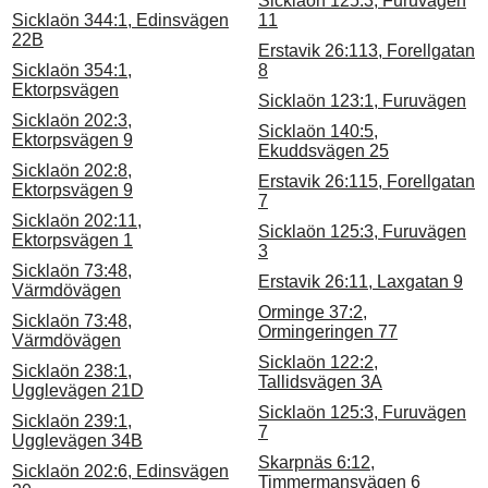
Sicklaön 125:3, Furuvägen
Sicklaön 344:1, Edinsvägen
11
22B
Erstavik 26:113, Forellgatan
Sicklaön 354:1,
8
Ektorpsvägen
Sicklaön 123:1, Furuvägen
Sicklaön 202:3,
Sicklaön 140:5,
Ektorpsvägen 9
Ekuddsvägen 25
Sicklaön 202:8,
Erstavik 26:115, Forellgatan
Ektorpsvägen 9
7
Sicklaön 202:11,
Sicklaön 125:3, Furuvägen
Ektorpsvägen 1
3
Sicklaön 73:48,
Erstavik 26:11, Laxgatan 9
Värmdövägen
Orminge 37:2,
Sicklaön 73:48,
Ormingeringen 77
Värmdövägen
Sicklaön 122:2,
Sicklaön 238:1,
Tallidsvägen 3A
Ugglevägen 21D
Sicklaön 125:3, Furuvägen
Sicklaön 239:1,
7
Ugglevägen 34B
Skarpnäs 6:12,
Sicklaön 202:6, Edinsvägen
Timmermansvägen 6