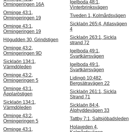
Igelboda 48:1,
Ormingeringen 16A
Vinterbrinksvägen
Orminge 43:1,
Tiveden 1, Kolmårdsvägen
Ormingeringen 19
Sicklaön 265:4, Atlasvägen
Orminge 43:1,
4
Ormingeringen 19
Sicklaön 263:1, Sickla
Högudden 30, Grindstigen
strand 72
Orminge 43:2,
Igelboda 49:1,
Ormingeringen 9D
Svartkärrsvägen
Sicklaön 134:1,
Igelboda 49:1,
Värmdöleden
Svartkärrsvägen
Orminge 43:2,
Lidingö 10:482,
Ormingeringen 5
Bergsätravägen 22
Orminge 43:1,
Sicklaön 261:1, Sickla
Äpplaröstigen
Strand 71
Sicklaön 134:1,
Sicklaön 84:4,
Värmdöleden
Alphyddevägen 33
Orminge 43:2,
Tattby 7:1, Saltsjöbadsleden
Ormingeringen 5
Holaveden 4,
Orminge 43:1,