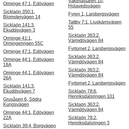
Vaktmästaren 10,
Orminge 47:1, Edövägen
Holavedsvägen
Sicklaön 350:1,
Fyren 1, Larsbergsvägen
Blomstervägen 14
Tattby 7:1, Ljuskärrsvägen
Sicklaön 141:3,
55
Ekuddsvägen 3
Sicklaön 363:2,
Orminge 41:1,
Värmdövägen 84
Ormingeringen 55C
Fyrtornet 2, Larsbergsvägen
Orminge 47:1, Edövägen
Sicklaön 363:2,
Orminge 44:1, Edövägen
Värmdövägen 84
18A
Sicklaön 363:2,
Orminge 44:1, Edövägen
Värmdövägen 84
26A
Fyrtornet 2, Larsbergsvägen
Sicklaön 141:3,
Ekuddsvägen 7
Sicklaön 78:6,
Henriksdalsringen 101
Grusåsen 6, Södra
Kungsvägen
Sicklaön 363:2,
Värmdövägen 84
Orminge 44:1, Edövägen
22A
Sicklaön 78:2,
Henriksdalsringen 3
Sicklaön 39:4, Borgvägen