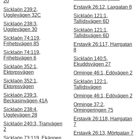
20
Erstavik 26:12, Laxgatan 8
Sicklaön 239:2,
Ugglevägen 32C
Sicklaön 121:1,
Tallidsvägen 6D
Sicklaön 238:3,
Ugglevägen 30
Sicklaön 121:1,
Tallidsvägen 6D
Sicklaön 74:119,
Frihetsvägen 85
Erstavik 26:117, Harrgatan
8
Sicklaön 74:119,
Frihetsvägen 6
Sicklaön 140:5,
Ekuddsvägen 27
Sicklaön 352:1,
Ektorpsvägen
Orminge 46:1, Edövägen 2
Sicklaön 352:1,
Sicklaön 122:1,
Ektorpsvägen
Tallidsvägen
Sicklaön 239:3,
Orminge 46:1, Edövägen 2
Beckasinvägen 41A
Orminge 37:2,
Sicklaön 238:4,
Ormingeringen 75
Ugglevägen 28
Erstavik 26:118, Harrgatan
Sicklaön 240:3, Tranvägen
7
2
Erstavik 26:13, Mörtgatan 7
Sicklaön 73:119, Ekängen