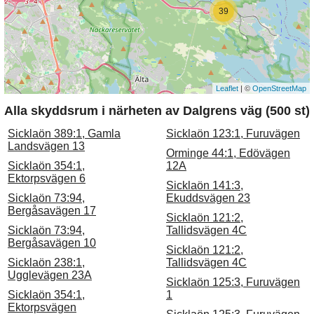
39
Leaflet
| ©
OpenStreetMap
Alla skyddsrum i närheten av Dalgrens väg (500 st)
Sicklaön 389:1, Gamla
Sicklaön 123:1, Furuvägen
Landsvägen 13
Orminge 44:1, Edövägen
Sicklaön 354:1,
12A
Ektorpsvägen 6
Sicklaön 141:3,
Sicklaön 73:94,
Ekuddsvägen 23
Bergåsavägen 17
Sicklaön 121:2,
Sicklaön 73:94,
Tallidsvägen 4C
Bergåsavägen 10
Sicklaön 121:2,
Sicklaön 238:1,
Tallidsvägen 4C
Ugglevägen 23A
Sicklaön 125:3, Furuvägen
Sicklaön 354:1,
1
Ektorpsvägen