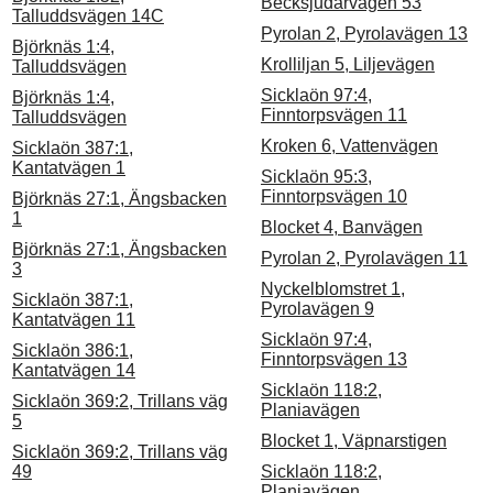
Becksjudarvägen 53
Talluddsvägen 14C
Pyrolan 2, Pyrolavägen 13
Björknäs 1:4,
Krolliljan 5, Liljevägen
Talluddsvägen
Sicklaön 97:4,
Björknäs 1:4,
Finntorpsvägen 11
Talluddsvägen
Kroken 6, Vattenvägen
Sicklaön 387:1,
Kantatvägen 1
Sicklaön 95:3,
Finntorpsvägen 10
Björknäs 27:1, Ängsbacken
1
Blocket 4, Banvägen
Björknäs 27:1, Ängsbacken
Pyrolan 2, Pyrolavägen 11
3
Nyckelblomstret 1,
Sicklaön 387:1,
Pyrolavägen 9
Kantatvägen 11
Sicklaön 97:4,
Sicklaön 386:1,
Finntorpsvägen 13
Kantatvägen 14
Sicklaön 118:2,
Sicklaön 369:2, Trillans väg
Planiavägen
5
Blocket 1, Väpnarstigen
Sicklaön 369:2, Trillans väg
49
Sicklaön 118:2,
Planiavägen