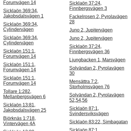
Forumvägen 14
Sicklaön 37:24,
Finnbergsvägen 3
Sicklaön 369:34,
Jakobsdalsvägen 1
Fackelrosen 2, Pyrolavägen
28
Sicklaön 369:34,
Cylindervägen
Juno 2, Jupitervägen
Sicklaön 369:34,
Juno 2, Jupitervägen
Cylindervägen
Sicklaön 37:24,
Sicklaön 151:1,
Finnbergsvägen 36
Forumvägen 14
Ljungbacken 1, Marsvägen
Sicklaön 151:1,
Solvändan 2, Pyrolavägen
Forumvägen 14
30
Sicklaön 151:1,
Mensättra 7:2,
Forumvägen 14
Storholmsvägen 76
Tollare 1:282,
Solvändan 2, Pyrolavägen
Mellanbergsvägen 6
52,54,56
Sicklaön 13:81,
Sicklaön 87:1,
Jakobsdalsvägen 25
Svindersviksvägen
Björknäs 1:718,
Sicklaön 83:22, Simbagatan
Vintervägen 4A
Sicklaön 87:1,