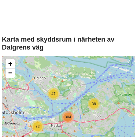
Karta med skyddsrum i närheten av
Dalgrens väg
+
−
47
38
304
72