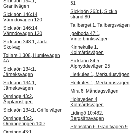
Sicklaön 134:1,
51
Granitvägen
Sicklaön 263:1, Sickla
Sicklaön 146:14,
strand 80
Värmdövägen 120
Tallberget 1, Tallbergsvägen
Sicklaön 146:14,
Värmdövägen 120
Igelboda 47:1,
Vinterbrinksvägen
Sicklaön 348:1, Järla
Skolväg
Kinnekulle 1,
Kolmårdsvägen
Tollare 1:308, Humlevägen
4A
Sicklaön 84:5,
Alphyddevägen 25
Sicklaön 134:1,
Järneksvägen
Herkules 1, Merkuriusvägen
Sicklaön 134:1,
Herkules 1, Merkuriusvägen
Järneksvägen
Mira 6, Måndagsvägen
Orminge 43:2,
Holaveden 4,
Äpplaröstigen
Kolmårdsvägen
Sicklaön 134:1, Griffelvägen
Lidingö 10:482,
Orminge 43:2,
Bergsätravägen
Ormingeringen 10D
Stensötan 6, Granitvägen 9
Orminge 43:1,