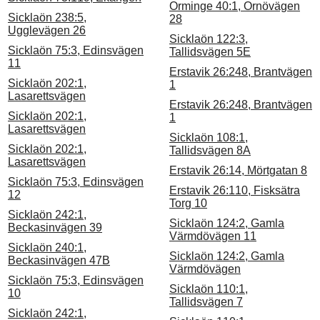
Orminge 40:1, Ornövägen
Sicklaön 238:5,
28
Ugglevägen 26
Sicklaön 122:3,
Sicklaön 75:3, Edinsvägen
Tallidsvägen 5E
11
Erstavik 26:248, Brantvägen
Sicklaön 202:1,
1
Lasarettsvägen
Erstavik 26:248, Brantvägen
Sicklaön 202:1,
1
Lasarettsvägen
Sicklaön 108:1,
Sicklaön 202:1,
Tallidsvägen 8A
Lasarettsvägen
Erstavik 26:14, Mörtgatan 8
Sicklaön 75:3, Edinsvägen
Erstavik 26:110, Fisksätra
12
Torg 10
Sicklaön 242:1,
Sicklaön 124:2, Gamla
Beckasinvägen 39
Värmdövägen 11
Sicklaön 240:1,
Sicklaön 124:2, Gamla
Beckasinvägen 47B
Värmdövägen
Sicklaön 75:3, Edinsvägen
Sicklaön 110:1,
10
Tallidsvägen 7
Sicklaön 242:1,