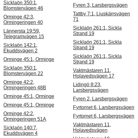
Sicklaön 350:1,
Fyren 3, Larsbergsvägen
Blomstervägen 46
Tattby 7:1, Ljuskärrsvägen
Orminge 42:3,
71
Ormingeringen 40
Sicklaön 261:1, Sickla
Lännersta 19:59,
Strand 19
Telegramvägen 15
Sicklaön 261:1, Sickla
Sicklaön 142:1,
Strand 19
Ekuddsvägen 2
Sicklaön 261:1, Sickla
Orminge 45:1, Orminge
Strand 19
Sicklaön 350:1,
Vaktmästaren 11,
Blomstervägen 22
Holavedsvägen 17
Orminge 42:2,
Lidingö 8:23,
Ormingeringen 48B
Larsbergsvägen
Orminge 45:1, Orminge
Fyren 2, Larsbergsvägen
Orminge 45:1, Orminge
Fyrtornet 6, Larsbergsvägen
Orminge 42:2,
Fyrtornet 6, Larsbergsvägen
Ormingeringen 51A
Vaktmästaren 11,
Sicklaön 140:7,
Holavedsvägen
Ekuddsvägen 4