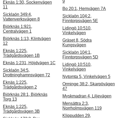
9
Eknäs 1:30, Sockenvägen
11
Bo 20:1, Hemvägen 7A
Sicklaön 349:4,
Sicklaön 104:2,
Vattenverksvägen 8
Finntorpsvägen 5E
Björknäs 1:921,
Lidingö 10:510,
Centralvägen 1
Vinkelvägen
Björknäs 1:13, Klintvägen
Gräset 8, Södra
12
Kungsvägen
Eknäs 1:225,
Sicklaön 104:1,
Trädgårdsvägen 1B
Finntorpsvägen 5D
Eknäs 1:231, Höjdvägen 1C
Lidingö 10:510,
Vinkelvägen
Sicklaön 34:5,
Drottninghamnsvägen 72
Nytomta 5, Vinkelvägen 5
Eknäs 1:225,
Orminge 38:2, Skarpövägen
Trädgårdsvägen 2
47
Björknäs 28:1, Björknäs
Myskmadran 4, Liljevägen
Torg 13
Mensättra 2:3,
Eknäs 1:225,
Norrholmsvägen 119
Trädgårdsvägen 3B
Klippudden 29,