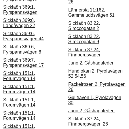
26
Sicklaön 369:1,
Lännersta 11:162,
Fyrspannsvägen
Gammeluddsvägen 51
Sicklaön 369:8,
Sicklaön 83:22,
Landåvägen 22
Siroccogatan 2
Sicklaön 369:6,
Sicklaön 83:22,
Fyrspannsvägen 44
Siroccogatan 9
Sicklaön 369:6,
Sicklaön 37:24,
Fyrspannsvägen 6
Finnbergsvägen
Sicklaön 369:7,
Juno 2, Gåshagaleden
Fyrspannsvägen 17
Hundlokan 2, Pyrolavägen
Sicklaön 151:1,
52,54,56
Forumvägen 14
Fackelrosen 2, Pyrolavägen
Sicklaön 151:1,
26
Forumvägen 14
Gulltraven 1, Pyrolavägen
Sicklaön 151:1,
30
Forumvägen 14
Juno 2, Gåshagaleden
Sicklaön 151:1,
Forumvägen 14
Sicklaön 37:24,
Finnbergsvägen 26
Sicklaön 151:1,