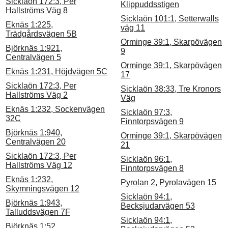
Sicklaön 172:3, Per
Klippuddsstigen
Hallströms Väg 8
Sicklaön 101:1, Setterwalls
Eknäs 1:225,
väg 11
Trädgårdsvägen 5B
Orminge 39:1, Skarpövägen
Björknäs 1:921,
9
Centralvägen 5
Orminge 39:1, Skarpövägen
Eknäs 1:231, Höjdvägen 5C
17
Sicklaön 172:3, Per
Sicklaön 38:33, Tre Kronors
Hallströms Väg 2
Väg
Eknäs 1:232, Sockenvägen
Sicklaön 97:3,
32C
Finntorpsvägen 9
Björknäs 1:940,
Orminge 39:1, Skarpövägen
Centralvägen 20
21
Sicklaön 172:3, Per
Sicklaön 96:1,
Hallströms Väg 12
Finntorpsvägen 8
Eknäs 1:232,
Pyrolan 2, Pyrolavägen 15
Skymningsvägen 12
Sicklaön 94:1,
Björknäs 1:943,
Becksjudarvägen 53
Talluddsvägen 7F
Sicklaön 94:1,
Björknäs 1:52,