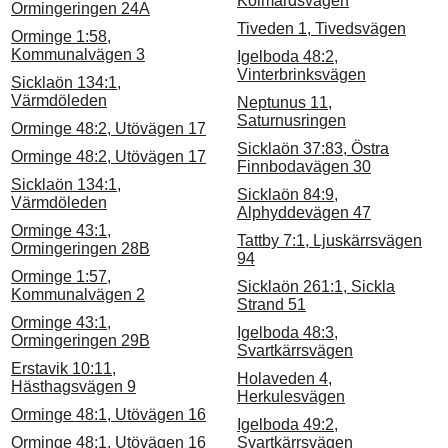
Kolmårdsvägen
Ormingeringen 24A
Tiveden 1, Tivedsvägen
Orminge 1:58,
Kommunalvägen 3
Igelboda 48:2,
Vinterbrinksvägen
Sicklaön 134:1,
Värmdöleden
Neptunus 11,
Saturnusringen
Orminge 48:2, Utövägen 17
Sicklaön 37:83, Östra
Orminge 48:2, Utövägen 17
Finnbodavägen 30
Sicklaön 134:1,
Sicklaön 84:9,
Värmdöleden
Alphyddevägen 47
Orminge 43:1,
Tattby 7:1, Ljuskärrsvägen
Ormingeringen 28B
94
Orminge 1:57,
Sicklaön 261:1, Sickla
Kommunalvägen 2
Strand 51
Orminge 43:1,
Igelboda 48:3,
Ormingeringen 29B
Svartkärrsvägen
Erstavik 10:11,
Holaveden 4,
Hästhagsvägen 9
Herkulesvägen
Orminge 48:1, Utövägen 16
Igelboda 49:2,
Orminge 48:1, Utövägen 16
Svartkärrsvägen