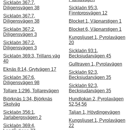
Sicklaön 367:7,
Diligensvägen 38
Sicklaön 95:3,
Finntorpsvägen 12
Sicklaön 367:7,
Diligensvägen 38
Blocket 1, Väpnarstigen 1
Sicklaön 367:2,
Blocket 6, Väpnarstigen 1
Diligensvägen 3
Kungsljuset 1, Pyrolavägen
Sicklaön 367:2,
20
Diligensvägen 3
Sicklaön 93:1,
Sicklaön 369:3, Trillans väg
Becksjudarvägen 45
40
Gulltraven 1, Pyrolavägen
Eknäs 8:14, Grytvägen 17
Sicklaön 92:3,
Sicklaön 367:6,
Becksjudarvägen 35
Diligensvägen 98
Sicklaön 92:3,
Tollare 1:296, Tollarevägen
Becksjudarvägen 35
Björknäs 1:34, Björknäs
Hundlokan 2, Pyrolavägen
Skolväg
52,54,56
Sicklaön 356:1,
Taljan 1, Hövdingevägen
Jarlabergsvägen 2
Kungsljuset 1, Pyrolavägen
Sicklaön 369:4,
22