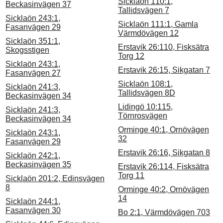
Sicklaön 110:1,
Beckasinvägen 37
Tallidsvägen 7
Sicklaön 243:1,
Sicklaön 111:1, Gamla
Fasanvägen 29
Värmdövägen 12
Sicklaön 351:1,
Erstavik 26:110, Fisksätra
Skogsstigen
Torg 12
Sicklaön 243:1,
Erstavik 26:15, Sikgatan 7
Fasanvägen 27
Sicklaön 108:1,
Sicklaön 241:3,
Tallidsvägen 8D
Beckasinvägen 34
Lidingö 10:115,
Sicklaön 241:3,
Törnrosvägen
Beckasinvägen 34
Orminge 40:1, Ornövägen
Sicklaön 243:1,
32
Fasanvägen 29
Erstavik 26:16, Sikgatan 8
Sicklaön 242:1,
Beckasinvägen 35
Erstavik 26:114, Fisksätra
Torg 11
Sicklaön 201:2, Edinsvägen
8
Orminge 40:2, Ornövägen
14
Sicklaön 244:1,
Fasanvägen 30
Bo 2:1, Värmdövägen 703