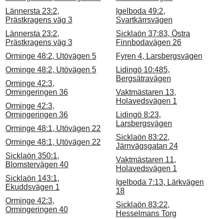
Lännersta 23:2,
Igelboda 49:2,
Prästkragens väg 3
Svartkärrsvägen
Lännersta 23:2,
Sicklaön 37:83, Östra
Prästkragens väg 3
Finnbodavägen 26
Orminge 48:2, Utövägen 5
Fyren 4, Larsbergsvägen
Orminge 48:2, Utövägen 5
Lidingö 10:485,
Bergsätravägen
Orminge 42:3,
Ormingeringen 36
Vaktmästaren 13,
Holavedsvägen 1
Orminge 42:3,
Ormingeringen 36
Lidingö 8:23,
Larsbergsvägen
Orminge 48:1, Utövägen 22
Sicklaön 83:22,
Orminge 48:1, Utövägen 22
Järnvägsgatan 24
Sicklaön 350:1,
Vaktmästaren 11,
Blomstervägen 40
Holavedsvägen 1
Sicklaön 143:1,
Igelboda 7:13, Lärkvägen
Ekuddsvägen 1
18
Orminge 42:3,
Sicklaön 83:22,
Ormingeringen 40
Hesselmans Torg