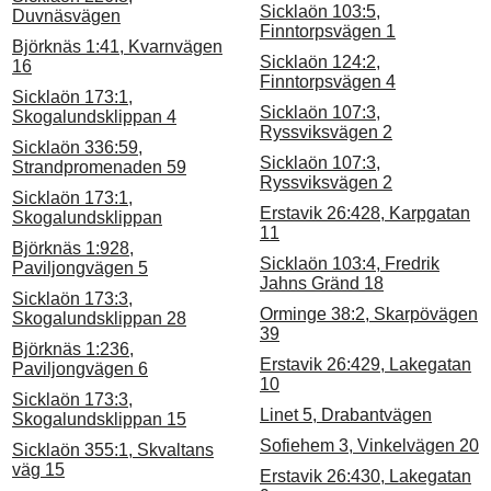
Sicklaön 103:5,
Duvnäsvägen
Finntorpsvägen 1
Björknäs 1:41, Kvarnvägen
Sicklaön 124:2,
16
Finntorpsvägen 4
Sicklaön 173:1,
Sicklaön 107:3,
Skogalundsklippan 4
Ryssviksvägen 2
Sicklaön 336:59,
Sicklaön 107:3,
Strandpromenaden 59
Ryssviksvägen 2
Sicklaön 173:1,
Erstavik 26:428, Karpgatan
Skogalundsklippan
11
Björknäs 1:928,
Sicklaön 103:4, Fredrik
Paviljongvägen 5
Jahns Gränd 18
Sicklaön 173:3,
Orminge 38:2, Skarpövägen
Skogalundsklippan 28
39
Björknäs 1:236,
Erstavik 26:429, Lakegatan
Paviljongvägen 6
10
Sicklaön 173:3,
Linet 5, Drabantvägen
Skogalundsklippan 15
Sofiehem 3, Vinkelvägen 20
Sicklaön 355:1, Skvaltans
väg 15
Erstavik 26:430, Lakegatan