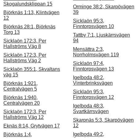
Skogalundsklippan 15
Orminge 38:2, Skarpövägen
39
Björknäs 1:13, Klintvägen
12
Sicklaön 95:3,
Finntorpsvägen 10
Björknäs 28:1, Björknäs
Torg 13
Tattby 7:1, Ljuskärrsvägen
94
Sicklaön 172:3, Per
Hallströms Väg 8
Mensättra 2:3,
Norrholmsvägen 119
Sicklaön 172:3, Per
Hallströms Väg 2
Sicklaön 97:4,
Finntorpsvägen 13
Sicklaön 355:1, Skvaltans
väg 15
Igelboda 48:2,
Vinterbrinksvägen
Björknäs 1:921,
Centralvägen 5
Sicklaön 95:3,
Finntorpsvägen 12
Björknäs 1:940,
Centralvägen 20
Igelboda 48:3,
Svartkärrsvägen
Sicklaön 172:3, Per
Hallströms Väg 12
Skarpnäs 5:3, Skarpövägen
12
Eknäs 8:14, Grytvägen 17
Igelboda 49:2,
Björknäs 1:4,