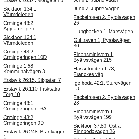
Erstavik 26:14, Mörtgatan 8
Juno 2, Jupitervägen
Sicklaön 134:1,
Värmdöleden
Fackelrosen 2, Pyrolavägen
26
Orminge 43:2,
Äpplaröstigen
Ljungbacken 1, Marsvägen
Sicklaön 134:1,
Gulltraven 1, Pyrolavägen
Värmdöleden
30
Orminge 43:2,
Finansministern 1,
Ormingeringen 10D
Byälvsvägen 215
Orminge 1:58,
Hasseludden 1:73,
Kommunalvägen 3
Franckes väg
Erstavik 26:15, Sikgatan 7
Igelboda 42:1, Sturevägen
13
Erstavik 26:110, Fisksätra
Torg 10
Fackelrosen 2, Pyrolavägen
28
Orminge 43:1,
Ormingeringen 16A
Finansministern 1,
Byälvsvägen 199
Orminge 43:2,
Ormingeringen 9D
Sicklaön 37:83, Östra
Finnbodavägen 26
Erstavik 26:248, Brantvägen
1