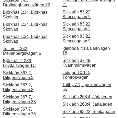
Sicklaön 34:5,
21
Drottninghamnsvägen 72
Sicklaön 83:22,
Björknäs 1:34, Björknäs
Siroccogatan 5
Skolväg
Sicklaön 83:22,
Björknäs 1:34, Björknäs
Siroccogatan 2
Skolväg
Sicklaön 83:22,
Björknäs 1:34, Björknäs
Siroccogatan 9
Skolväg
Igelboda 7:13, Lärkvägen
Tollare 1:282,
18
Mellanbergsvägen 6
Sicklaön 37:49,
Björknäs 1:239,
Kvarnholmsvägen
Lövdalsvägen 1C
Lidingö 10:115,
Sicklaön 367:2,
Törnrosvägen
Diligensvägen 3
Tattby 7:1, Ljuskärrsvägen
Sicklaön 367:2,
55
Diligensvägen 3
Sicklaön 268:4, Järlaleden
Sicklaön 367:7,
Diligensvägen 38
Sicklaön 268:4, Järlaleden
Sicklaön 367:7,
Sicklaön 83:22, Simbagatan
Diligensvägen 38