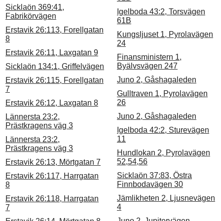
Sicklaön 369:41,
Igelboda 43:2, Torsvägen
Fabrikörvägen
61B
Erstavik 26:113, Forellgatan
Kungsljuset 1, Pyrolavägen
8
24
Erstavik 26:11, Laxgatan 9
Finansministern 1,
Byälvsvägen 247
Sicklaön 134:1, Griffelvägen
Juno 2, Gåshagaleden
Erstavik 26:115, Forellgatan
7
Gulltraven 1, Pyrolavägen
26
Erstavik 26:12, Laxgatan 8
Juno 2, Gåshagaleden
Lännersta 23:2,
Prästkragens väg 3
Igelboda 42:2, Sturevägen
11
Lännersta 23:2,
Prästkragens väg 3
Hundlokan 2, Pyrolavägen
52,54,56
Erstavik 26:13, Mörtgatan 7
Sicklaön 37:83, Östra
Erstavik 26:117, Harrgatan
Finnbodavägen 30
8
Jämlikheten 2, Ljusnevägen
Erstavik 26:118, Harrgatan
4
7
Juno 2, Jupitervägen