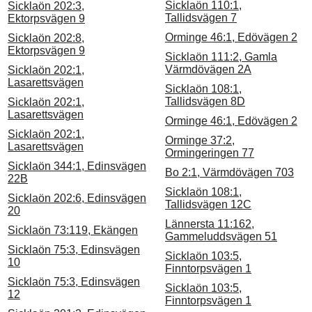
Sicklaön 110:1,
Sicklaön 202:3,
Tallidsvägen 7
Ektorpsvägen 9
Orminge 46:1, Edövägen 2
Sicklaön 202:8,
Ektorpsvägen 9
Sicklaön 111:2, Gamla
Värmdövägen 2A
Sicklaön 202:1,
Lasarettsvägen
Sicklaön 108:1,
Tallidsvägen 8D
Sicklaön 202:1,
Lasarettsvägen
Orminge 46:1, Edövägen 2
Sicklaön 202:1,
Orminge 37:2,
Lasarettsvägen
Ormingeringen 77
Sicklaön 344:1, Edinsvägen
Bo 2:1, Värmdövägen 703
22B
Sicklaön 108:1,
Sicklaön 202:6, Edinsvägen
Tallidsvägen 12C
20
Lännersta 11:162,
Sicklaön 73:119, Ekängen
Gammeluddsvägen 51
Sicklaön 75:3, Edinsvägen
Sicklaön 103:5,
10
Finntorpsvägen 1
Sicklaön 75:3, Edinsvägen
Sicklaön 103:5,
12
Finntorpsvägen 1