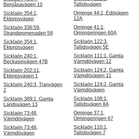
Tallidsvägen
Bergåsavägen 10
Orminge 44:1, Edövägen
Sicklaön 354:1,
12A
Ektorpsvägen
Orminge 41:1,
Sicklaön 336:59,
Ormingeringen 60A
Strandpromenaden 59
Sicklaön 122:3,
Sicklaön 354:1,
Tallidsvägen 5E
Ektorpsvägen
Sicklaön 111:1, Gamla
Sicklaön 240:1,
Värmdövägen 12
Beckasinvägen 47B
Sicklaön 124:2, Gamla
Sicklaön 202:11,
Värmdövägen 11
Ektorpsvägen 1
Sicklaön 124:2, Gamla
Sicklaön 240:3, Tranvägen
Värmdövägen
2
Sicklaön 108:1,
Sicklaön 389:1, Gamla
Tallidsvägen 8A
Landsvägen 13
Orminge 37:1,
Sicklaön 73:48,
Ormingeringen 67
Värmdövägen
Sicklaön 110:1,
Sicklaön 73:48,
Tallidsvägen 7
Värmdövägen