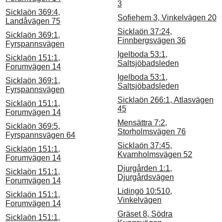
3
Sicklaön 369:4,
Sofiehem 3, Vinkelvägen 20
Landåvägen 75
Sicklaön 37:24,
Sicklaön 369:1,
Finnbergsvägen 36
Fyrspannsvägen
Igelboda 53:1,
Sicklaön 151:1,
Saltsjöbadsleden
Forumvägen 14
Igelboda 53:1,
Sicklaön 369:1,
Saltsjöbadsleden
Fyrspannsvägen
Sicklaön 266:1, Atlasvägen
Sicklaön 151:1,
45
Forumvägen 14
Mensättra 7:2,
Sicklaön 369:5,
Storholmsvägen 76
Fyrspannsvägen 64
Sicklaön 37:45,
Sicklaön 151:1,
Kvarnholmsvägen 52
Forumvägen 14
Djurgården 1:1,
Sicklaön 151:1,
Djurgårdsvägen
Forumvägen 14
Lidingö 10:510,
Sicklaön 151:1,
Vinkelvägen
Forumvägen 14
Gräset 8, Södra
Sicklaön 151:1,