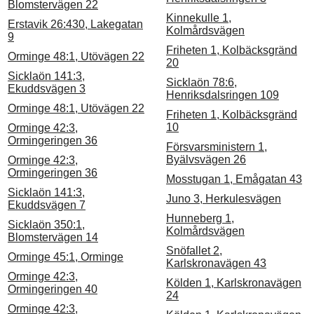
Blomstervägen 22
Kinnekulle 1,
Erstavik 26:430, Lakegatan
Kolmårdsvägen
9
Friheten 1, Kolbäcksgränd
Orminge 48:1, Utövägen 22
20
Sicklaön 141:3,
Sicklaön 78:6,
Ekuddsvägen 3
Henriksdalsringen 109
Orminge 48:1, Utövägen 22
Friheten 1, Kolbäcksgränd
10
Orminge 42:3,
Ormingeringen 36
Försvarsministern 1,
Byälvsvägen 26
Orminge 42:3,
Ormingeringen 36
Mosstugan 1, Emågatan 43
Sicklaön 141:3,
Juno 3, Herkulesvägen
Ekuddsvägen 7
Hunneberg 1,
Sicklaön 350:1,
Kolmårdsvägen
Blomstervägen 14
Snöfallet 2,
Orminge 45:1, Orminge
Karlskronavägen 43
Orminge 42:3,
Kölden 1, Karlskronavägen
Ormingeringen 40
24
Orminge 42:3,