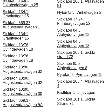
Sicklaön 13:81,
Sicklaön 266:1, Atlasvägen
Jakobsdalsvägen 25
51
Sicklaön 134:1,
Nytomta 5, Vinkelvägen 5
Granitvägen 15
Sicklaön 37:24,
Sicklaön 369:37,
Finnbergsvägen 52
Augustendalsvägen 1
Sicklaön 84:3,
Sicklaön 134:1,
Alphyddevägen 13
Granitvägen 15
Sicklaön 84:3,
Sicklaön 13:78,
Alphyddevägen 13
Cylindervägen 18
Sicklaön 263:1, Sickla
Sicklaön 13:78,
strand 72
Cylindervägen 18
Sicklaön 85:2,
Sicklaön 13:80,
Alphyddevägen 8
Augustendalsvägen 32
Pyrolan 2, Pyrolavägen 15
Sicklaön 13:80,
Sicklaön 265:4, Atlasvägen
Augustendalsvägen 32
4
Sicklaön 13:80,
Krolliljan 5, Liljevägen
Augustendalsvägen 30
Sicklaön 261:1, Sickla
Sicklaön 369:37,
Strand 71
Augustendalsvägen 5A