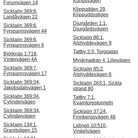
Kungsvägen
Forumvägen 14
Klippudden 29,
Sicklaön 369:8,
Klippuddsstigen
Landåvägen 22
Djurgården 1:1,
Sicklaön 369:6,
Djurgårdsvägen
Fyrspannsvägen 44
Sicklaön 86:1,
Sicklaön 369:6,
Alphyddevägen 9
Fyrspannsvägen 6
Tattby 2:3, Torggatan
Björknäs 1:718,
Vintervägen 4A
Myskmadran 4, Liljevägen
Sicklaön 369:7,
Sicklaön 85:2,
Fyrspannsvägen 17
Alphyddevägen 6
Sicklaön 369:34,
Sicklaön 263:1, Sickla
Jakobsdalsvägen 1
strand 80
Sicklaön 369:34,
Tattby 7:1,
Cylindervägen
Kvarntorpstunneln
Sicklaön 369:34,
Sicklaön 37:24,
Cylindervägen
Finnbergsvägen 48
Sicklaön 134:1,
Lidingö 10:510,
Granitvägen 15
Vinkelvägen