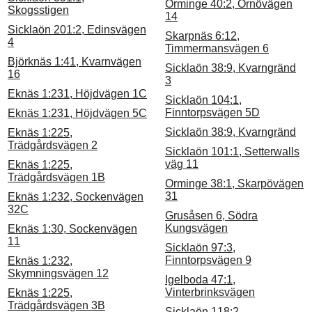
Orminge 40:2, Ornövägen
Skogsstigen
14
Sicklaön 201:2, Edinsvägen
Skarpnäs 6:12,
4
Timmermansvägen 6
Björknäs 1:41, Kvarnvägen
Sicklaön 38:9, Kvarngränd
16
3
Eknäs 1:231, Höjdvägen 1C
Sicklaön 104:1,
Finntorpsvägen 5D
Eknäs 1:231, Höjdvägen 5C
Sicklaön 38:9, Kvarngränd
Eknäs 1:225,
Trädgårdsvägen 2
Sicklaön 101:1, Setterwalls
väg 11
Eknäs 1:225,
Trädgårdsvägen 1B
Orminge 38:1, Skarpövägen
31
Eknäs 1:232, Sockenvägen
32C
Grusåsen 6, Södra
Kungsvägen
Eknäs 1:30, Sockenvägen
11
Sicklaön 97:3,
Finntorpsvägen 9
Eknäs 1:232,
Skymningsvägen 12
Igelboda 47:1,
Vinterbrinksvägen
Eknäs 1:225,
Trädgårdsvägen 3B
Sicklaön 118:2,