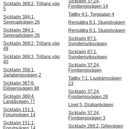
Sicklaön 37:24,
Sicklaön 369:2, Trillans väg
Finnbergsvägen 14
5
Tattby 4:1, Torggatan 4
Sicklaön 384:1,
Serenadvägen 26
Rensättra 6:1, Skarpövägen
Sicklaön 384:1,
Rensättra 6:1, Skarpövägen
Serenadvägen 26
Sicklaön 87:1,
Sicklaön 369:2, Trillans väg
Svindersviksvägen
49
Sicklaön 87:1,
Sicklaön 369:3, Trillans väg
Svindersviksvägen
40
Sicklaön 37:24,
Sicklaön 356:1,
Finnbergsvägen
Jarlabergsvägen 2
Tattby 7:1, Ljuskärrsvägen
Sicklaön 367:6,
23
Diligensvägen 98
Sicklaön 37:24,
Sicklaön 369:4,
Finnbergsvägen 26
Landåvägen 77
Linet 5, Drabantvägen
Sicklaön 151:1,
Sicklaön 37:24,
Forumvägen 14
Finnbergsvägen 3
Sicklaön 151:1,
Sicklaön 266:2, Gillevägen
Forumvägen 14