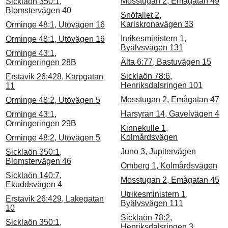
Mosstugan 2, Emågatan 49
Sicklaön 350:1,
Blomstervägen 40
Snöfallet 2,
Karlskronavägen 33
Orminge 48:1, Utövägen 16
Inrikesministern 1,
Orminge 48:1, Utövägen 16
Byälvsvägen 131
Orminge 43:1,
Älta 6:77, Bastuvägen 15
Ormingeringen 28B
Sicklaön 78:6,
Erstavik 26:428, Karpgatan
Henriksdalsringen 101
11
Mosstugan 2, Emågatan 47
Orminge 48:2, Utövägen 5
Harsyran 14, Gavelvägen 4
Orminge 43:1,
Ormingeringen 29B
Kinnekulle 1,
Kolmårdsvägen
Orminge 48:2, Utövägen 5
Juno 3, Jupitervägen
Sicklaön 350:1,
Blomstervägen 46
Omberg 1, Kolmårdsvägen
Sicklaön 140:7,
Mosstugan 2, Emågatan 45
Ekuddsvägen 4
Utrikesministern 1,
Erstavik 26:429, Lakegatan
Byälvsvägen 111
10
Sicklaön 78:2,
Sicklaön 350:1,
Henriksdalsringen 3