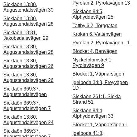
Pyrolan 2, Pyrolavägen 13
Sicklaön 13:80,
Augustendalsvägen 30
Sicklaön 84:5,
Alphyddevägen 25
Sicklaön 13:80,
Augustendalsvägen 28
Tattby 6:2, Torggatan
Sicklaön 13:81,
Kroken 6, Vattenvägen
Jakobsdalsvägen 29
Pyrolan 2, Pyrolavägen 11
Sicklaön 13:80,
Blocket 4, Banvägen
Augustendalsvägen 28
Nyckelblomstret 1,
Sicklaön 13:80,
Pyrolavägen 9
Augustendalsvägen 26
Blocket 1, Väpnarstigen
Sicklaön 13:80,
Augustendalsvägen 26
Igelboda 34:8, Freyvägen
1D
Sicklaön 369:37,
Augustendalsvägen
Sicklaön 261:1, Sickla
Strand 51
Sicklaön 369:37,
Augustendalsvägen 7
Sicklaön 84:4,
Alphyddevägen 33
Sicklaön 13:80,
Augustendalsvägen 24
Blocket 1, Väpnarstigen 1
Sicklaön 369:37,
Igelboda 41:3,
Augustendalsvägen 7