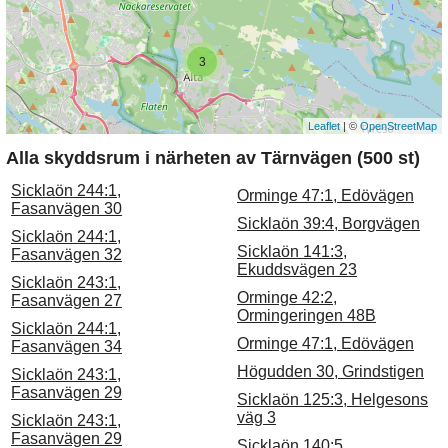
3
Leaflet
| ©
OpenStreetMap
Alla skyddsrum i närheten av Tärnvägen (500 st)
Sicklaön 244:1,
Orminge 47:1, Edövägen
Fasanvägen 30
Sicklaön 39:4, Borgvägen
Sicklaön 244:1,
Sicklaön 141:3,
Fasanvägen 32
Ekuddsvägen 23
Sicklaön 243:1,
Orminge 42:2,
Fasanvägen 27
Ormingeringen 48B
Sicklaön 244:1,
Orminge 47:1, Edövägen
Fasanvägen 34
Högudden 30, Grindstigen
Sicklaön 243:1,
Fasanvägen 29
Sicklaön 125:3, Helgesons
väg 3
Sicklaön 243:1,
Fasanvägen 29
Sicklaön 140:5,