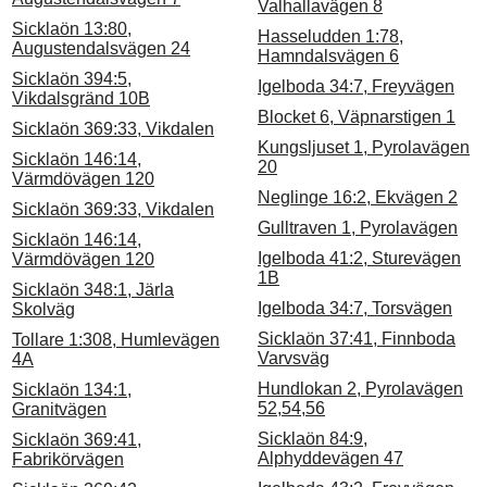
Valhallavägen 8
Sicklaön 13:80,
Hasseludden 1:78,
Augustendalsvägen 24
Hamndalsvägen 6
Sicklaön 394:5,
Igelboda 34:7, Freyvägen
Vikdalsgränd 10B
Blocket 6, Väpnarstigen 1
Sicklaön 369:33, Vikdalen
Kungsljuset 1, Pyrolavägen
Sicklaön 146:14,
20
Värmdövägen 120
Neglinge 16:2, Ekvägen 2
Sicklaön 369:33, Vikdalen
Gulltraven 1, Pyrolavägen
Sicklaön 146:14,
Igelboda 41:2, Sturevägen
Värmdövägen 120
1B
Sicklaön 348:1, Järla
Igelboda 34:7, Torsvägen
Skolväg
Sicklaön 37:41, Finnboda
Tollare 1:308, Humlevägen
Varvsväg
4A
Hundlokan 2, Pyrolavägen
Sicklaön 134:1,
52,54,56
Granitvägen
Sicklaön 84:9,
Sicklaön 369:41,
Alphyddevägen 47
Fabrikörvägen