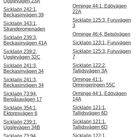
Ugglevägen 23A
Orminge 44:1, Edövägen
Sicklaön 242:1,
22A
Beckasinvägen 39
Sicklaön 125:3, Furuvägen
Sicklaön 343:1,
3
Strandpromenaden
Orminge 46:4, Betsövägen
Sicklaön 239:3,
Sicklaön 123:1, Furuvägen
Beckasinvägen 41A
Sicklaön 125:3, Furuvägen
Sicklaön 239:2,
7
Ugglevägen 32C
Sicklaön 122:2,
Sicklaön 241:3,
Tallidsvägen 3A
Beckasinvägen 34
Orminge 41:1,
Sicklaön 241:3,
Ormingeringen 55C
Beckasinvägen 34
Orminge 44:1, Edövägen
Sicklaön 73:94,
14A
Bergåsavägen 17
Sicklaön 121:1,
Sicklaön 354:1,
Tallidsvägen 6D
Ektorpsvägen 6
Sicklaön 121:1,
Sicklaön 239:1,
Tallidsvägen 6D
Ugglevägen 34B
Sicklaön 122:1,
Sicklaön 73:94,