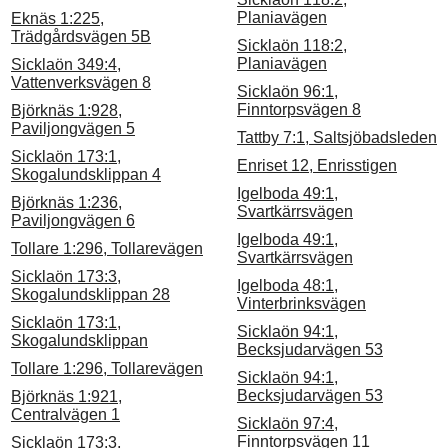
Planiavägen
Eknäs 1:225,
Trädgårdsvägen 5B
Sicklaön 118:2,
Planiavägen
Sicklaön 349:4,
Vattenverksvägen 8
Sicklaön 96:1,
Finntorpsvägen 8
Björknäs 1:928,
Paviljongvägen 5
Tattby 7:1, Saltsjöbadsleden
Sicklaön 173:1,
Enriset 12, Enrisstigen
Skogalundsklippan 4
Igelboda 49:1,
Björknäs 1:236,
Svartkärrsvägen
Paviljongvägen 6
Igelboda 49:1,
Tollare 1:296, Tollarevägen
Svartkärrsvägen
Sicklaön 173:3,
Igelboda 48:1,
Skogalundsklippan 28
Vinterbrinksvägen
Sicklaön 173:1,
Sicklaön 94:1,
Skogalundsklippan
Becksjudarvägen 53
Tollare 1:296, Tollarevägen
Sicklaön 94:1,
Becksjudarvägen 53
Björknäs 1:921,
Centralvägen 1
Sicklaön 97:4,
Finntorpsvägen 11
Sicklaön 173:3,