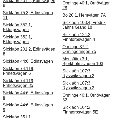
Sicklaön 201:2, Edinsvägen
Orminge 40:1, Ornövägen
8
28
Sicklaön 75:3, Edinsvägen
Bo 20:1, Hemvägen 7A
11
Sicklaön 103:4, Fredrik
Sicklaön 352:1,
Jahns Gränd 18
Ektorpsvägen
Sicklaön 124:2,
Sicklaön 352:1,
Finntorpsvägen 4
Ektorpsvägen
Orminge 37:2,
Sicklaön 201:2, Edinsvägen
Ormingeringen 75
6
Mensättra 3:1,
Sicklaön 44:6, Edinsvägen
Björkholmsvägen 103
Sicklaön 74:119,
Sicklaön 107:3,
Frihetsvägen 6
Ryssviksvägen 2
Sicklaön 74:119,
Sicklaön 107:3,
Frihetsvägen 85
Ryssviksvägen 2
Sicklaön 44:6, Edinsvägen
Orminge 40:1, Ornövägen
9
32
Sicklaön 44:6, Edinsvägen
Sicklaön 104:2,
9
Finntorpsvägen 5E
Sicklaön 351:1,