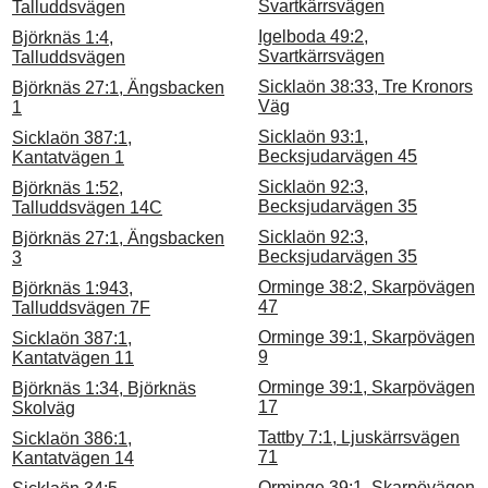
Svartkärrsvägen
Talluddsvägen
Igelboda 49:2,
Björknäs 1:4,
Svartkärrsvägen
Talluddsvägen
Sicklaön 38:33, Tre Kronors
Björknäs 27:1, Ängsbacken
Väg
1
Sicklaön 93:1,
Sicklaön 387:1,
Becksjudarvägen 45
Kantatvägen 1
Sicklaön 92:3,
Björknäs 1:52,
Becksjudarvägen 35
Talluddsvägen 14C
Sicklaön 92:3,
Björknäs 27:1, Ängsbacken
Becksjudarvägen 35
3
Orminge 38:2, Skarpövägen
Björknäs 1:943,
47
Talluddsvägen 7F
Orminge 39:1, Skarpövägen
Sicklaön 387:1,
9
Kantatvägen 11
Orminge 39:1, Skarpövägen
Björknäs 1:34, Björknäs
17
Skolväg
Tattby 7:1, Ljuskärrsvägen
Sicklaön 386:1,
71
Kantatvägen 14
Orminge 39:1, Skarpövägen