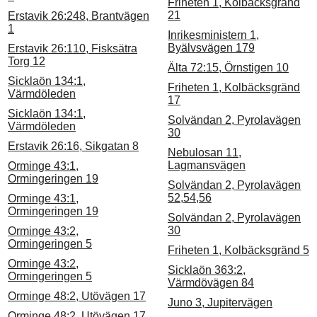
Friheten 1, Kolbäcksgränd
21
Erstavik 26:248, Brantvägen
1
Inrikesministern 1,
Byälvsvägen 179
Erstavik 26:110, Fisksätra
Torg 12
Älta 72:15, Örnstigen 10
Sicklaön 134:1,
Friheten 1, Kolbäcksgränd
Värmdöleden
17
Sicklaön 134:1,
Solvändan 2, Pyrolavägen
Värmdöleden
30
Erstavik 26:16, Sikgatan 8
Nebulosan 11,
Lagmansvägen
Orminge 43:1,
Ormingeringen 19
Solvändan 2, Pyrolavägen
52,54,56
Orminge 43:1,
Ormingeringen 19
Solvändan 2, Pyrolavägen
30
Orminge 43:2,
Ormingeringen 5
Friheten 1, Kolbäcksgränd 5
Orminge 43:2,
Sicklaön 363:2,
Ormingeringen 5
Värmdövägen 84
Orminge 48:2, Utövägen 17
Juno 3, Jupitervägen
Orminge 48:2, Utövägen 17