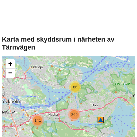
Karta med skyddsrum i närheten av
Tärnvägen
+
−
86
269
141