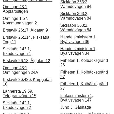
Sicklaön 363:2,
Värmdövägen 84
Orminge 43:1,
Äpplaröstigen
Sicklaön 363:2,
Värmdövägen 84
Orminge 1:57,
Kommunalvägen 2
Sicklaön 363:2,
Värmdövägen 84
Erstavik 26:17, Ålgatan 9
Handelsministern 1,
Erstavik 26:114, Fisksätra
Byälvsvägen 36
Torg 11
Handelsministern 1,
Sicklaön 143:1,
Byälvsvägen 34
Ekuddsvägen 1
Friheten 1, Kolbäcksgränd
Erstavik 26:18, Ålgatan 12
26
Orminge 43:1,
Friheten 1, Kolbäcksgränd
Ormingeringen 24A
27
Erstavik 26:426, Karpgatan
Friheten 1, Kolbäcksgränd
10
27
Lännersta 19:59,
Inrikesministern 1,
Telegramvägen 15
Byälvsvägen 147
Sicklaön 142:1,
Juno 3, Gåshaga
Ekuddsvägen 2