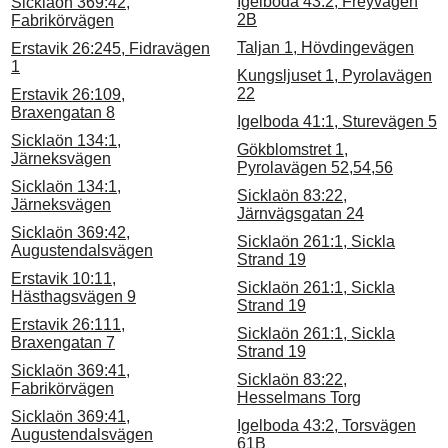
Igelboda 43:2, Freyvägen
Sicklaön 369:42,
2B
Fabrikörvägen
Taljan 1, Hövdingevägen
Erstavik 26:245, Fidravägen
1
Kungsljuset 1, Pyrolavägen
22
Erstavik 26:109,
Braxengatan 8
Igelboda 41:1, Sturevägen 5
Sicklaön 134:1,
Gökblomstret 1,
Järneksvägen
Pyrolavägen 52,54,56
Sicklaön 134:1,
Sicklaön 83:22,
Järneksvägen
Järnvägsgatan 24
Sicklaön 369:42,
Sicklaön 261:1, Sickla
Augustendalsvägen
Strand 19
Erstavik 10:11,
Sicklaön 261:1, Sickla
Hästhagsvägen 9
Strand 19
Erstavik 26:111,
Sicklaön 261:1, Sickla
Braxengatan 7
Strand 19
Sicklaön 369:41,
Sicklaön 83:22,
Fabrikörvägen
Hesselmans Torg
Sicklaön 369:41,
Igelboda 43:2, Torsvägen
Augustendalsvägen
61B