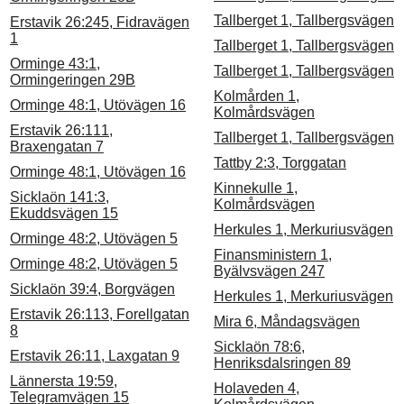
Tallberget 1, Tallbergsvägen
Erstavik 26:245, Fidravägen
1
Tallberget 1, Tallbergsvägen
Orminge 43:1,
Tallberget 1, Tallbergsvägen
Ormingeringen 29B
Kolmården 1,
Orminge 48:1, Utövägen 16
Kolmårdsvägen
Erstavik 26:111,
Tallberget 1, Tallbergsvägen
Braxengatan 7
Tattby 2:3, Torggatan
Orminge 48:1, Utövägen 16
Kinnekulle 1,
Sicklaön 141:3,
Kolmårdsvägen
Ekuddsvägen 15
Herkules 1, Merkuriusvägen
Orminge 48:2, Utövägen 5
Finansministern 1,
Orminge 48:2, Utövägen 5
Byälvsvägen 247
Sicklaön 39:4, Borgvägen
Herkules 1, Merkuriusvägen
Erstavik 26:113, Forellgatan
Mira 6, Måndagsvägen
8
Sicklaön 78:6,
Erstavik 26:11, Laxgatan 9
Henriksdalsringen 89
Lännersta 19:59,
Holaveden 4,
Telegramvägen 15