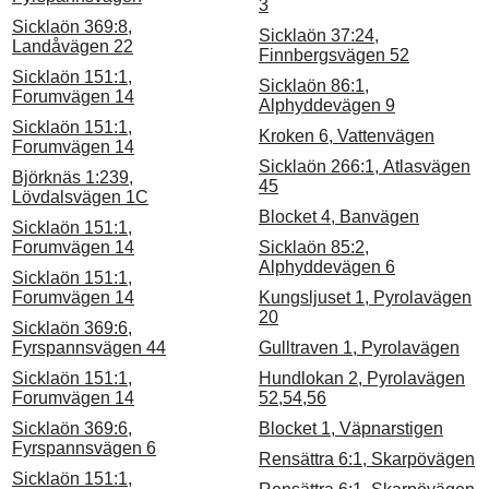
3
Sicklaön 369:8,
Sicklaön 37:24,
Landåvägen 22
Finnbergsvägen 52
Sicklaön 151:1,
Sicklaön 86:1,
Forumvägen 14
Alphyddevägen 9
Sicklaön 151:1,
Kroken 6, Vattenvägen
Forumvägen 14
Sicklaön 266:1, Atlasvägen
Björknäs 1:239,
45
Lövdalsvägen 1C
Blocket 4, Banvägen
Sicklaön 151:1,
Forumvägen 14
Sicklaön 85:2,
Alphyddevägen 6
Sicklaön 151:1,
Forumvägen 14
Kungsljuset 1, Pyrolavägen
20
Sicklaön 369:6,
Fyrspannsvägen 44
Gulltraven 1, Pyrolavägen
Sicklaön 151:1,
Hundlokan 2, Pyrolavägen
Forumvägen 14
52,54,56
Sicklaön 369:6,
Blocket 1, Väpnarstigen
Fyrspannsvägen 6
Rensättra 6:1, Skarpövägen
Sicklaön 151:1,