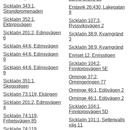
Sicklaön 343:1,
Erstavik 26:430, Lakegatan
Strandpromenaden
9
Sicklaön 352:1,
Sicklaön 107:3,
Ektorpsvägen
Ryssviksvägen 2
Sicklaön 201:2, Edinsvägen
Sicklaön 38:9, Kvarngränd
6
3
Sicklaön 44:6, Edinsvägen
Sicklaön 38:9, Kvarngränd
Sicklaön 44:6, Edinsvägen
Enriset 12, Enrisstigen
9
Sicklaön 104:2,
Sicklaön 44:6, Edinsvägen
Finntorpsvägen 5E
9
Orminge 37:2,
Sicklaön 351:1,
Ormingeringen 77
Skogsstigen
Orminge 46:1, Edövägen 2
Sicklaön 73:119, Ekängen
Orminge 46:1, Edövägen 2
Sicklaön 201:2, Edinsvägen
Sicklaön 104:1,
4
Finntorpsvägen 5D
Sicklaön 74:119,
Sicklaön 101:1, Setterwalls
Frihetsvägen 85
väg 11
Sicklaön 74:119,