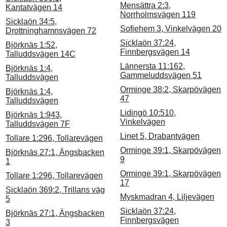
Mensättra 2:3,
Kantatvägen 14
Norrholmsvägen 119
Sicklaön 34:5,
Sofiehem 3, Vinkelvägen 20
Drottninghamnsvägen 72
Sicklaön 37:24,
Björknäs 1:52,
Finnbergsvägen 14
Talluddsvägen 14C
Lännersta 11:162,
Björknäs 1:4,
Gammeluddsvägen 51
Talluddsvägen
Orminge 38:2, Skarpövägen
Björknäs 1:4,
47
Talluddsvägen
Lidingö 10:510,
Björknäs 1:943,
Vinkelvägen
Talluddsvägen 7F
Linet 5, Drabantvägen
Tollare 1:296, Tollarevägen
Orminge 39:1, Skarpövägen
Björknäs 27:1, Ängsbacken
9
1
Orminge 39:1, Skarpövägen
Tollare 1:296, Tollarevägen
17
Sicklaön 369:2, Trillans väg
Myskmadran 4, Liljevägen
5
Sicklaön 37:24,
Björknäs 27:1, Ängsbacken
Finnbergsvägen
3