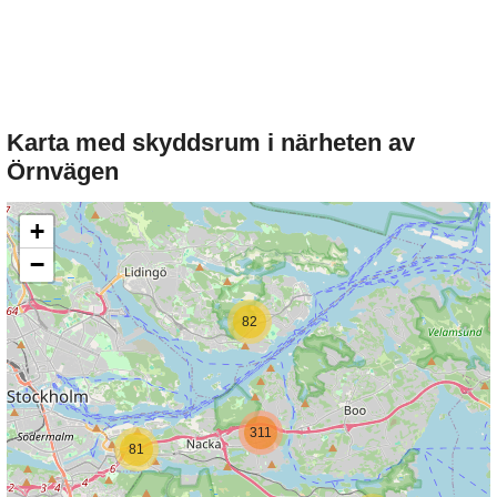
Karta med skyddsrum i närheten av
Örnvägen
+
−
82
311
81