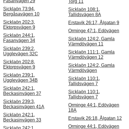
Fasanvägen 29
Torg 11
Sicklaön 73:94,
Sicklaön 108:1,
Bergåsavägen 10
Tallidsvägen 8A
Sicklaön 202:3,
Erstavik 26:17, Ålgatan 9
Ektorpsvägen 9
Orminge 47:1, Edövägen
Sicklaön 244:1,
Sicklaön 124:2, Gamla
Fasanvägen 34
Värmdövägen 11
Sicklaön 239:2,
Sicklaön 111:1, Gamla
Ugglevägen 32C
Värmdövägen 12
Sicklaön 202:8,
Sicklaön 124:2, Gamla
Ektorpsvägen 9
Värmdövägen
Sicklaön 239:1,
Sicklaön 110:1,
Ugglevägen 34B
Tallidsvägen 7
Sicklaön 242:1,
Sicklaön 110:1,
Beckasinvägen 37
Tallidsvägen 7
Sicklaön 239:3,
Orminge 44:1, Edövägen
Beckasinvägen 41A
18A
Sicklaön 242:1,
Erstavik 26:18, Ålgatan 12
Beckasinvägen 33
Orminge 44:1, Edövägen
Sicklaön 242:1,