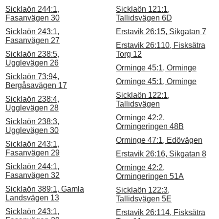
Sicklaön 244:1,
Sicklaön 121:1,
Fasanvägen 30
Tallidsvägen 6D
Sicklaön 243:1,
Erstavik 26:15, Sikgatan 7
Fasanvägen 27
Erstavik 26:110, Fisksätra
Sicklaön 238:5,
Torg 12
Ugglevägen 26
Orminge 45:1, Orminge
Sicklaön 73:94,
Orminge 45:1, Orminge
Bergåsavägen 17
Sicklaön 122:1,
Sicklaön 238:4,
Tallidsvägen
Ugglevägen 28
Orminge 42:2,
Sicklaön 238:3,
Ormingeringen 48B
Ugglevägen 30
Orminge 47:1, Edövägen
Sicklaön 243:1,
Fasanvägen 29
Erstavik 26:16, Sikgatan 8
Sicklaön 244:1,
Orminge 42:2,
Fasanvägen 32
Ormingeringen 51A
Sicklaön 389:1, Gamla
Sicklaön 122:3,
Landsvägen 13
Tallidsvägen 5E
Sicklaön 243:1,
Erstavik 26:114, Fisksätra