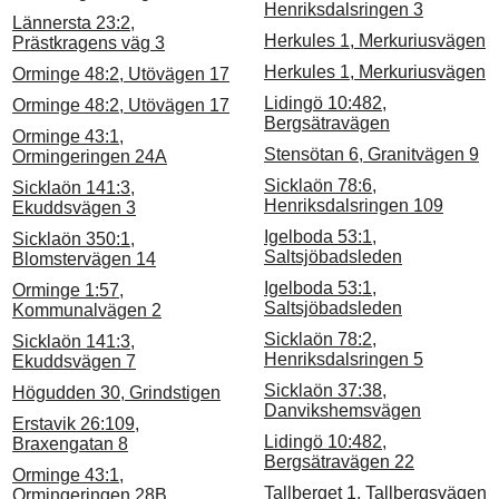
Henriksdalsringen 3
Lännersta 23:2,
Herkules 1, Merkuriusvägen
Prästkragens väg 3
Herkules 1, Merkuriusvägen
Orminge 48:2, Utövägen 17
Lidingö 10:482,
Orminge 48:2, Utövägen 17
Bergsätravägen
Orminge 43:1,
Stensötan 6, Granitvägen 9
Ormingeringen 24A
Sicklaön 78:6,
Sicklaön 141:3,
Henriksdalsringen 109
Ekuddsvägen 3
Igelboda 53:1,
Sicklaön 350:1,
Saltsjöbadsleden
Blomstervägen 14
Igelboda 53:1,
Orminge 1:57,
Saltsjöbadsleden
Kommunalvägen 2
Sicklaön 78:2,
Sicklaön 141:3,
Henriksdalsringen 5
Ekuddsvägen 7
Sicklaön 37:38,
Högudden 30, Grindstigen
Danvikshemsvägen
Erstavik 26:109,
Lidingö 10:482,
Braxengatan 8
Bergsätravägen 22
Orminge 43:1,
Tallberget 1, Tallbergsvägen
Ormingeringen 28B