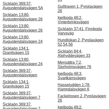
Sicklaön 369:37,
Gulltraven 1, Pyrolavägen
Augustendalsvägen 5A
26
Sicklaön 13:80,
Igelboda 48:2,
Augustendalsvägen 26
Vinterbrinksvägen
Sicklaön 13:80,
Sicklaön 37:41, Finnboda
Augustendalsvägen 26
Varvsväg
Sicklaön 13:80,
Hundlokan 2, Pyrolavägen
Augustendalsvägen 24
52,54,56
Sicklaön 134:1,
Sicklaön 84:4,
Granitvägen 15
Alphyddevägen 33
Sicklaön 13:80,
Mensättra 7:2,
Augustendalsvägen 24
Storholmsvägen 76
Sicklaön 369:37,
Igelboda 48:3,
Augustendalsvägen
Svartkärrsvägen
Sicklaön 134:1,
Hasseludden 1:78,
Granitvägen 15
Hamndalsvägen 6
Sicklaön 369:37,
Fackelrosen 2, Pyrolavägen
Augustendalsvägen 7
26
Sicklaön 369:37,
Igelboda 49:2,
Augustendalsvägen 7