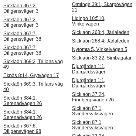
Orminge 39:1, Skarpövägen
Sicklaön 367:2,
21
Diligensvägen 3
Lidingö 10:510,
Sicklaön 367:2,
Vinkelvägen
Diligensvägen 3
Sicklaön 268:4, Järlaleden
Sicklaön 367:7,
Diligensvägen 38
Sicklaön 268:4, Järlaleden
Sicklaön 367:7,
Nytomta 5, Vinkelvägen 5
Diligensvägen 38
Sicklaön 83:22, Simbagatan
Sicklaön 369:2, Trillans väg
Djurgården 1:1,
49
Djurgårdsvägen
Eknäs 8:14, Grytvägen 17
Djurgården 1:1,
Sicklaön 369:3, Trillans väg
Djurgårdsvägen
40
Sicklaön 37:24,
Sicklaön 384:1,
Finnbergsvägen 26
Serenadvägen 26
Sicklaön 87:1,
Sicklaön 384:1,
Svindersviksvägen
Serenadvägen 26
Sicklaön 87:1,
Sicklaön 367:6,
Svindersviksvägen
Diligensvägen 98