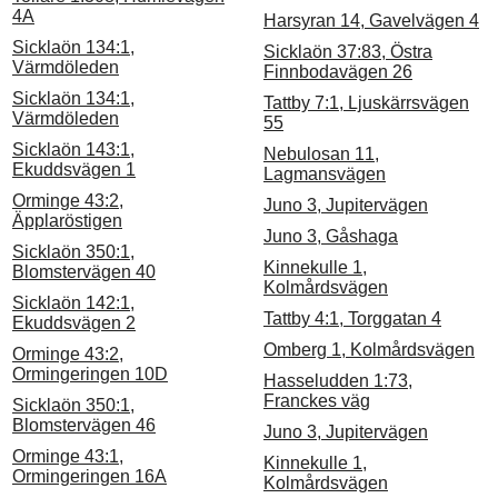
4A
Harsyran 14, Gavelvägen 4
Sicklaön 134:1,
Sicklaön 37:83, Östra
Värmdöleden
Finnbodavägen 26
Sicklaön 134:1,
Tattby 7:1, Ljuskärrsvägen
Värmdöleden
55
Sicklaön 143:1,
Nebulosan 11,
Ekuddsvägen 1
Lagmansvägen
Orminge 43:2,
Juno 3, Jupitervägen
Äpplaröstigen
Juno 3, Gåshaga
Sicklaön 350:1,
Kinnekulle 1,
Blomstervägen 40
Kolmårdsvägen
Sicklaön 142:1,
Tattby 4:1, Torggatan 4
Ekuddsvägen 2
Omberg 1, Kolmårdsvägen
Orminge 43:2,
Ormingeringen 10D
Hasseludden 1:73,
Franckes väg
Sicklaön 350:1,
Blomstervägen 46
Juno 3, Jupitervägen
Orminge 43:1,
Kinnekulle 1,
Ormingeringen 16A
Kolmårdsvägen