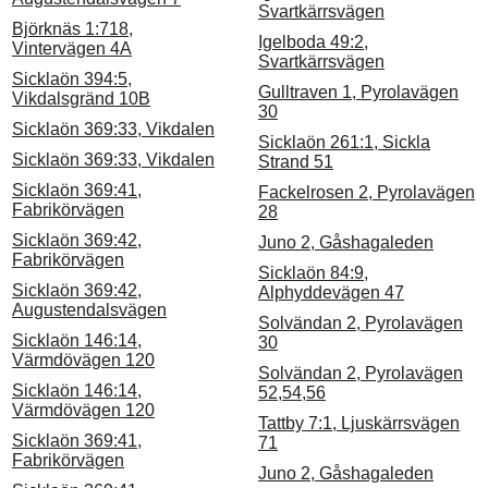
Svartkärrsvägen
Björknäs 1:718,
Igelboda 49:2,
Vintervägen 4A
Svartkärrsvägen
Sicklaön 394:5,
Gulltraven 1, Pyrolavägen
Vikdalsgränd 10B
30
Sicklaön 369:33, Vikdalen
Sicklaön 261:1, Sickla
Sicklaön 369:33, Vikdalen
Strand 51
Sicklaön 369:41,
Fackelrosen 2, Pyrolavägen
Fabrikörvägen
28
Sicklaön 369:42,
Juno 2, Gåshagaleden
Fabrikörvägen
Sicklaön 84:9,
Sicklaön 369:42,
Alphyddevägen 47
Augustendalsvägen
Solvändan 2, Pyrolavägen
Sicklaön 146:14,
30
Värmdövägen 120
Solvändan 2, Pyrolavägen
Sicklaön 146:14,
52,54,56
Värmdövägen 120
Tattby 7:1, Ljuskärrsvägen
Sicklaön 369:41,
71
Fabrikörvägen
Juno 2, Gåshagaleden