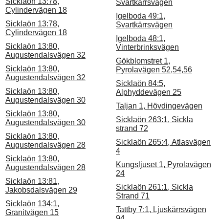
Sicklaön 13:78,
Svartkärrsvägen
Cylindervägen 18
Igelboda 49:1,
Sicklaön 13:78,
Svartkärrsvägen
Cylindervägen 18
Igelboda 48:1,
Sicklaön 13:80,
Vinterbrinksvägen
Augustendalsvägen 32
Gökblomstret 1,
Sicklaön 13:80,
Pyrolavägen 52,54,56
Augustendalsvägen 32
Sicklaön 84:5,
Sicklaön 13:80,
Alphyddevägen 25
Augustendalsvägen 30
Taljan 1, Hövdingevägen
Sicklaön 13:80,
Sicklaön 263:1, Sickla
Augustendalsvägen 30
strand 72
Sicklaön 13:80,
Sicklaön 265:4, Atlasvägen
Augustendalsvägen 28
4
Sicklaön 13:80,
Kungsljuset 1, Pyrolavägen
Augustendalsvägen 28
24
Sicklaön 13:81,
Sicklaön 261:1, Sickla
Jakobsdalsvägen 29
Strand 71
Sicklaön 134:1,
Tattby 7:1, Ljuskärrsvägen
Granitvägen 15
94