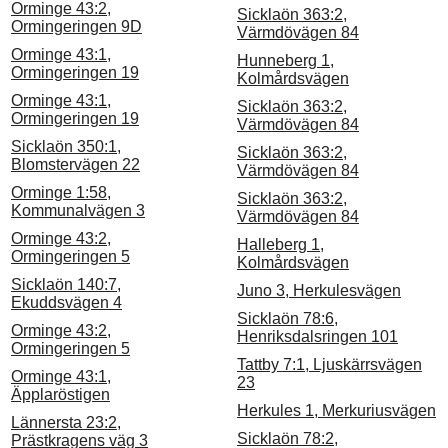
Orminge 43:2,
Sicklaön 363:2,
Ormingeringen 9D
Värmdövägen 84
Orminge 43:1,
Hunneberg 1,
Ormingeringen 19
Kolmårdsvägen
Orminge 43:1,
Sicklaön 363:2,
Ormingeringen 19
Värmdövägen 84
Sicklaön 350:1,
Sicklaön 363:2,
Blomstervägen 22
Värmdövägen 84
Orminge 1:58,
Sicklaön 363:2,
Kommunalvägen 3
Värmdövägen 84
Orminge 43:2,
Halleberg 1,
Ormingeringen 5
Kolmårdsvägen
Sicklaön 140:7,
Juno 3, Herkulesvägen
Ekuddsvägen 4
Sicklaön 78:6,
Orminge 43:2,
Henriksdalsringen 101
Ormingeringen 5
Tattby 7:1, Ljuskärrsvägen
Orminge 43:1,
23
Äpplaröstigen
Herkules 1, Merkuriusvägen
Lännersta 23:2,
Sicklaön 78:2,
Prästkragens väg 3