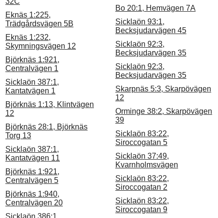
32C
Bo 20:1, Hemvägen 7A
Eknäs 1:225,
Sicklaön 93:1,
Trädgårdsvägen 5B
Becksjudarvägen 45
Eknäs 1:232,
Sicklaön 92:3,
Skymningsvägen 12
Becksjudarvägen 35
Björknäs 1:921,
Sicklaön 92:3,
Centralvägen 1
Becksjudarvägen 35
Sicklaön 387:1,
Skarpnäs 5:3, Skarpövägen
Kantatvägen 1
12
Björknäs 1:13, Klintvägen
Orminge 38:2, Skarpövägen
12
39
Björknäs 28:1, Björknäs
Sicklaön 83:22,
Torg 13
Siroccogatan 5
Sicklaön 387:1,
Sicklaön 37:49,
Kantatvägen 11
Kvarnholmsvägen
Björknäs 1:921,
Sicklaön 83:22,
Centralvägen 5
Siroccogatan 2
Björknäs 1:940,
Sicklaön 83:22,
Centralvägen 20
Siroccogatan 9
Sicklaön 386:1,