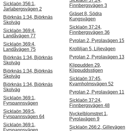
Sicklaön 37:24,
Sicklaön 356:1,
Finnbergsvägen 3
Jarlabergsvägen 2
Gräset 8, Södra
Björknäs 1:34, Björknäs
Kungsvägen
Skolväg
Sicklaön 37:24,
Sicklaön 369:4,
Finnbergsvägen 36
Landåvägen 77
Pyrolan 2, Pyrolavägen 15
Sicklaön 369:4,
Krolliljan 5, Liljevägen
Landåvägen 75
Pyrolan 2, Pyrolavägen 13
Björknäs 1:34, Björknäs
Skolväg
Klippudden 29,
Klippuddsstigen
Björknäs 1:34, Björknäs
Skolväg
Sicklaön 37:45,
Kvarnholmsvägen 52
Björknäs 1:34, Björknäs
Skolväg
Pyrolan 2, Pyrolavägen 11
Sicklaön 369:1,
Sicklaön 37:24,
Fyrspannsvägen
Finnbergsvägen 48
Sicklaön 369:5,
Nyckelblomstret 1,
Fyrspannsvägen 64
Pyrolavägen 9
Sicklaön 369:1,
Sicklaön 266:2, Gillevägen
Fyrspannsvägen