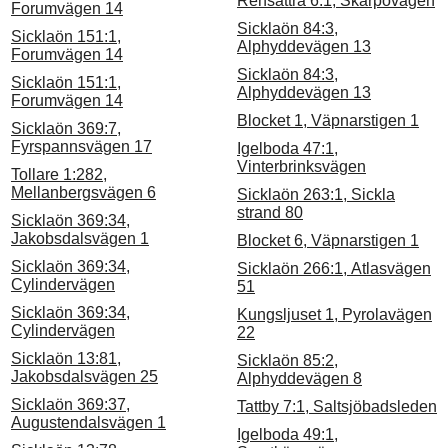
Rensättra 6:1, Skarpövägen
Forumvägen 14
Sicklaön 84:3,
Sicklaön 151:1,
Alphyddevägen 13
Forumvägen 14
Sicklaön 84:3,
Sicklaön 151:1,
Alphyddevägen 13
Forumvägen 14
Blocket 1, Väpnarstigen 1
Sicklaön 369:7,
Fyrspannsvägen 17
Igelboda 47:1,
Vinterbrinksvägen
Tollare 1:282,
Mellanbergsvägen 6
Sicklaön 263:1, Sickla
strand 80
Sicklaön 369:34,
Jakobsdalsvägen 1
Blocket 6, Väpnarstigen 1
Sicklaön 369:34,
Sicklaön 266:1, Atlasvägen
Cylindervägen
51
Sicklaön 369:34,
Kungsljuset 1, Pyrolavägen
Cylindervägen
22
Sicklaön 13:81,
Sicklaön 85:2,
Jakobsdalsvägen 25
Alphyddevägen 8
Sicklaön 369:37,
Tattby 7:1, Saltsjöbadsleden
Augustendalsvägen 1
Igelboda 49:1,