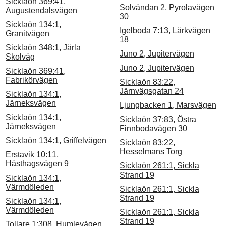
Sicklaön 369:41,
Solvändan 2, Pyrolavägen
Augustendalsvägen
30
Sicklaön 134:1,
Igelboda 7:13, Lärkvägen
Granitvägen
18
Sicklaön 348:1, Järla
Juno 2, Jupitervägen
Skolväg
Juno 2, Jupitervägen
Sicklaön 369:41,
Fabrikörvägen
Sicklaön 83:22,
Järnvägsgatan 24
Sicklaön 134:1,
Järneksvägen
Ljungbacken 1, Marsvägen
Sicklaön 134:1,
Sicklaön 37:83, Östra
Järneksvägen
Finnbodavägen 30
Sicklaön 134:1, Griffelvägen
Sicklaön 83:22,
Hesselmans Torg
Erstavik 10:11,
Hästhagsvägen 9
Sicklaön 261:1, Sickla
Strand 19
Sicklaön 134:1,
Värmdöleden
Sicklaön 261:1, Sickla
Strand 19
Sicklaön 134:1,
Värmdöleden
Sicklaön 261:1, Sickla
Strand 19
Tollare 1:308, Humlevägen