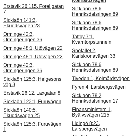
Kolmårdsvägen
Erstavik 26:115, Forellgatan
Sicklaön 78:6,
7
Henriksdalsringen 89
Sicklaön 141:3,
Sicklaön 78:6,
Ekuddsvägen 23
Henriksdalsringen 89
Orminge 42:3,
Tattby 7:1,
Ormingeringen 36
Kvarntorpstunneln
Orminge 48:1, Utövägen 22
Snöfallet 2,
Karlskronavägen 33
Orminge 48:1, Utövägen 22
Sicklaön 78:6,
Orminge 42:3,
Henriksdalsringen 89
Ormingeringen 36
Tiveden 1, Kolmårdsvägen
Sicklaön 125:3, Helgesons
väg 3
Fyren 4, Larsbergsvägen
Erstavik 26:12, Laxgatan 8
Sicklaön 78:2,
Henriksdalsringen 17
Sicklaön 123:1, Furuvägen
Finansministern 1,
Sicklaön 140:5,
Byälvsvägen 215
Ekuddsvägen 25
Lidingö 8:23,
Sicklaön 125:3, Furuvägen
Larsbergsvägen
1