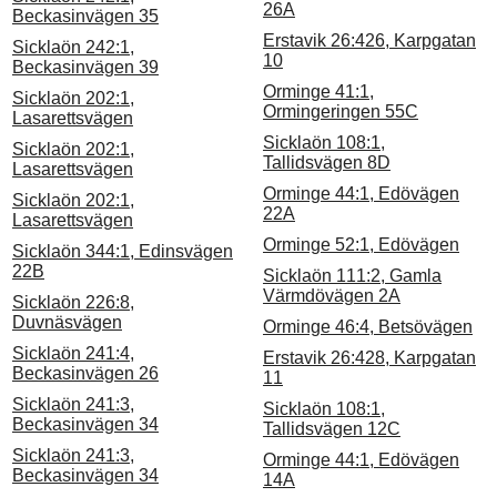
26A
Beckasinvägen 35
Erstavik 26:426, Karpgatan
Sicklaön 242:1,
10
Beckasinvägen 39
Orminge 41:1,
Sicklaön 202:1,
Ormingeringen 55C
Lasarettsvägen
Sicklaön 108:1,
Sicklaön 202:1,
Tallidsvägen 8D
Lasarettsvägen
Orminge 44:1, Edövägen
Sicklaön 202:1,
22A
Lasarettsvägen
Orminge 52:1, Edövägen
Sicklaön 344:1, Edinsvägen
22B
Sicklaön 111:2, Gamla
Värmdövägen 2A
Sicklaön 226:8,
Duvnäsvägen
Orminge 46:4, Betsövägen
Sicklaön 241:4,
Erstavik 26:428, Karpgatan
Beckasinvägen 26
11
Sicklaön 241:3,
Sicklaön 108:1,
Beckasinvägen 34
Tallidsvägen 12C
Sicklaön 241:3,
Orminge 44:1, Edövägen
Beckasinvägen 34
14A