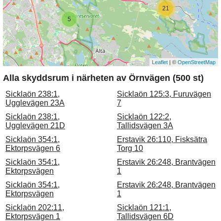
21
5
Leaflet
| ©
OpenStreetMap
Alla skyddsrum i närheten av Örnvägen (500 st)
Sicklaön 238:1,
Sicklaön 125:3, Furuvägen
Ugglevägen 23A
7
Sicklaön 238:1,
Sicklaön 122:2,
Ugglevägen 21D
Tallidsvägen 3A
Sicklaön 354:1,
Erstavik 26:110, Fisksätra
Ektorpsvägen 6
Torg 10
Sicklaön 354:1,
Erstavik 26:248, Brantvägen
Ektorpsvägen
1
Sicklaön 354:1,
Erstavik 26:248, Brantvägen
Ektorpsvägen
1
Sicklaön 202:11,
Sicklaön 121:1,
Ektorpsvägen 1
Tallidsvägen 6D