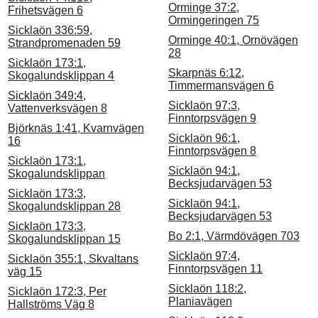
Orminge 37:2,
Frihetsvägen 6
Ormingeringen 75
Sicklaön 336:59,
Orminge 40:1, Ornövägen
Strandpromenaden 59
28
Sicklaön 173:1,
Skarpnäs 6:12,
Skogalundsklippan 4
Timmermansvägen 6
Sicklaön 349:4,
Sicklaön 97:3,
Vattenverksvägen 8
Finntorpsvägen 9
Björknäs 1:41, Kvarnvägen
Sicklaön 96:1,
16
Finntorpsvägen 8
Sicklaön 173:1,
Sicklaön 94:1,
Skogalundsklippan
Becksjudarvägen 53
Sicklaön 173:3,
Sicklaön 94:1,
Skogalundsklippan 28
Becksjudarvägen 53
Sicklaön 173:3,
Bo 2:1, Värmdövägen 703
Skogalundsklippan 15
Sicklaön 97:4,
Sicklaön 355:1, Skvaltans
Finntorpsvägen 11
väg 15
Sicklaön 118:2,
Sicklaön 172:3, Per
Planiavägen
Hallströms Väg 8