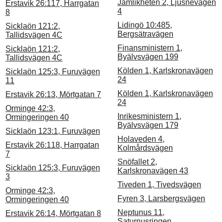
Jämlikheten 2, Ljusnevägen
Erstavik 26:117, Harrgatan
4
8
Lidingö 10:485,
Sicklaön 121:2,
Bergsätravägen
Tallidsvägen 4C
Finansministern 1,
Sicklaön 121:2,
Byälvsvägen 199
Tallidsvägen 4C
Kölden 1, Karlskronavägen
Sicklaön 125:3, Furuvägen
24
11
Kölden 1, Karlskronavägen
Erstavik 26:13, Mörtgatan 7
24
Orminge 42:3,
Inrikesministern 1,
Ormingeringen 40
Byälvsvägen 179
Sicklaön 123:1, Furuvägen
Holaveden 4,
Erstavik 26:118, Harrgatan
Kolmårdsvägen
7
Snöfallet 2,
Sicklaön 125:3, Furuvägen
Karlskronavägen 43
3
Tiveden 1, Tivedsvägen
Orminge 42:3,
Fyren 3, Larsbergsvägen
Ormingeringen 40
Neptunus 11,
Erstavik 26:14, Mörtgatan 8
Saturnusringen