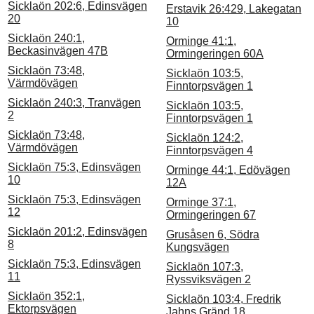
Sicklaön 202:6, Edinsvägen
Erstavik 26:429, Lakegatan
20
10
Sicklaön 240:1,
Orminge 41:1,
Beckasinvägen 47B
Ormingeringen 60A
Sicklaön 73:48,
Sicklaön 103:5,
Värmdövägen
Finntorpsvägen 1
Sicklaön 240:3, Tranvägen
Sicklaön 103:5,
2
Finntorpsvägen 1
Sicklaön 73:48,
Sicklaön 124:2,
Värmdövägen
Finntorpsvägen 4
Sicklaön 75:3, Edinsvägen
Orminge 44:1, Edövägen
10
12A
Sicklaön 75:3, Edinsvägen
Orminge 37:1,
12
Ormingeringen 67
Sicklaön 201:2, Edinsvägen
Grusåsen 6, Södra
8
Kungsvägen
Sicklaön 75:3, Edinsvägen
Sicklaön 107:3,
11
Ryssviksvägen 2
Sicklaön 352:1,
Sicklaön 103:4, Fredrik
Ektorpsvägen
Jahns Gränd 18