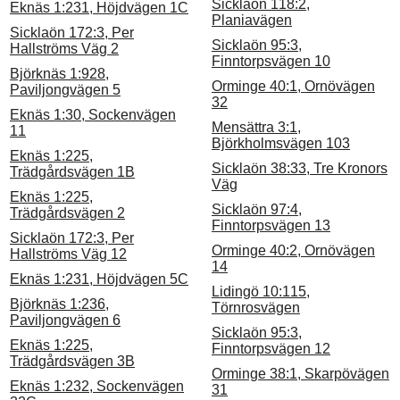
Sicklaön 118:2,
Eknäs 1:231, Höjdvägen 1C
Planiavägen
Sicklaön 172:3, Per
Sicklaön 95:3,
Hallströms Väg 2
Finntorpsvägen 10
Björknäs 1:928,
Orminge 40:1, Ornövägen
Paviljongvägen 5
32
Eknäs 1:30, Sockenvägen
Mensättra 3:1,
11
Björkholmsvägen 103
Eknäs 1:225,
Sicklaön 38:33, Tre Kronors
Trädgårdsvägen 1B
Väg
Eknäs 1:225,
Sicklaön 97:4,
Trädgårdsvägen 2
Finntorpsvägen 13
Sicklaön 172:3, Per
Orminge 40:2, Ornövägen
Hallströms Väg 12
14
Eknäs 1:231, Höjdvägen 5C
Lidingö 10:115,
Björknäs 1:236,
Törnrosvägen
Paviljongvägen 6
Sicklaön 95:3,
Eknäs 1:225,
Finntorpsvägen 12
Trädgårdsvägen 3B
Orminge 38:1, Skarpövägen
Eknäs 1:232, Sockenvägen
31