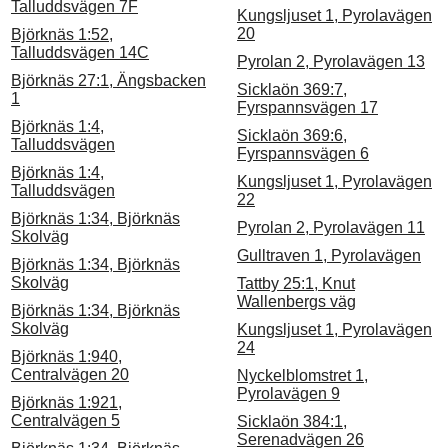
Talluddsvägen 7F
Kungsljuset 1, Pyrolavägen
20
Björknäs 1:52,
Talluddsvägen 14C
Pyrolan 2, Pyrolavägen 13
Björknäs 27:1, Ängsbacken
Sicklaön 369:7,
1
Fyrspannsvägen 17
Björknäs 1:4,
Sicklaön 369:6,
Talluddsvägen
Fyrspannsvägen 6
Björknäs 1:4,
Kungsljuset 1, Pyrolavägen
Talluddsvägen
22
Björknäs 1:34, Björknäs
Pyrolan 2, Pyrolavägen 11
Skolväg
Gulltraven 1, Pyrolavägen
Björknäs 1:34, Björknäs
Skolväg
Tattby 25:1, Knut
Wallenbergs väg
Björknäs 1:34, Björknäs
Skolväg
Kungsljuset 1, Pyrolavägen
24
Björknäs 1:940,
Centralvägen 20
Nyckelblomstret 1,
Pyrolavägen 9
Björknäs 1:921,
Centralvägen 5
Sicklaön 384:1,
Serenadvägen 26