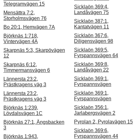
Telegramvägen 15
Sicklaön 369:4,
Landåvägen 75
Mensättra 7:2,
Storholmsvägen 76
Sicklaön 387:1,
Kantatvägen 11
Bo 20:1, Hemvägen 7A
Sicklaön 367:6,
Björknäs 1:718,
Diligensvägen 98
Vintervägen 4A
Sicklaön 369:5,
Skarpnäs 5:3, Skarpövägen
Fyrspannsvägen 64
12
Sicklaön 369:8,
Skarpnäs 6:12,
Landåvägen 22
Timmermansvägen 6
Sicklaön 369:1,
Lännersta 23:2,
Fyrspannsvägen
Prästkragens väg 3
Sicklaön 369:1,
Lännersta 23:2,
Fyrspannsvägen
Prästkragens väg 3
Sicklaön 356:1,
Björknäs 1:239,
Jarlabergsvägen 2
Lövdalsvägen 1C
Pyrolan 2, Pyrolavägen 15
Björknäs 27:1, Ängsbacken
3
Sicklaön 369:6,
Fyrspannsvägen 44
Björknäs 1:943,