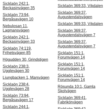
Sicklaön 242:1,
Sicklaön 369:33, Vikdalen
Beckasinvägen 35
Sicklaön 369:37,
Sicklaön 73:94,
Augustendalsvägen
Bergåsavägen 10
Sicklaön 369:33, Vikdalen
Nebulosan 11,
Lagmansvägen
Sicklaön 369:37,
Augustendalsvägen 7
Sicklaön 242:1,
Beckasinvägen 33
Sicklaön 369:37,
Augustendalsvägen 7
Sicklaön 74:119,
Frihetsvägen 85
Sicklaön 151:1,
Forumvägen 14
Högudden 30, Grindstigen
Sicklaön 151:1,
Sicklaön 238:3,
Forumvägen 14
Ugglevägen 30
Sicklaön 151:1,
Ljungbacken 1, Marsvägen
Forumvägen 14
Sicklaön 238:4,
Rösunda 10:1, Gamla
Ugglevägen 28
Skolvägen
Sicklaön 73:94,
Sicklaön 369:41,
Bergåsavägen 17
Fabrikörvägen
Sicklaön 244:1,
Sicklaön 369:42,