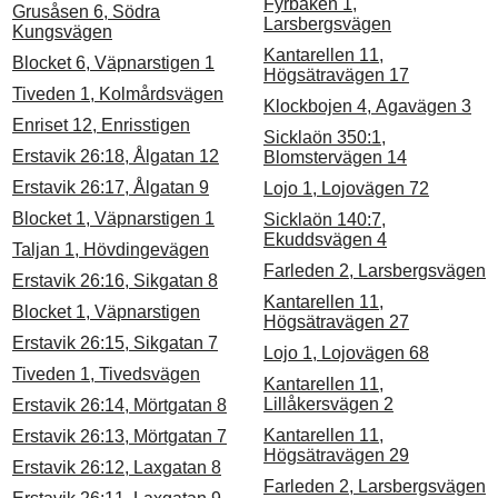
Fyrbåken 1,
Grusåsen 6, Södra
Larsbergsvägen
Kungsvägen
Kantarellen 11,
Blocket 6, Väpnarstigen 1
Högsätravägen 17
Tiveden 1, Kolmårdsvägen
Klockbojen 4, Agavägen 3
Enriset 12, Enrisstigen
Sicklaön 350:1,
Erstavik 26:18, Ålgatan 12
Blomstervägen 14
Erstavik 26:17, Ålgatan 9
Lojo 1, Lojovägen 72
Blocket 1, Väpnarstigen 1
Sicklaön 140:7,
Ekuddsvägen 4
Taljan 1, Hövdingevägen
Farleden 2, Larsbergsvägen
Erstavik 26:16, Sikgatan 8
Kantarellen 11,
Blocket 1, Väpnarstigen
Högsätravägen 27
Erstavik 26:15, Sikgatan 7
Lojo 1, Lojovägen 68
Tiveden 1, Tivedsvägen
Kantarellen 11,
Lillåkersvägen 2
Erstavik 26:14, Mörtgatan 8
Kantarellen 11,
Erstavik 26:13, Mörtgatan 7
Högsätravägen 29
Erstavik 26:12, Laxgatan 8
Farleden 2, Larsbergsvägen