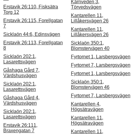
Kärnveden 3,
Erstavik 26:110, Fisksätra
Törvedsvägen
Torg 12
Kantarellen 11,
Erstavik 26:115, Forellgatan
Lillåkersvägen 26
7
Kantarellen 11,
Sicklaön 44:6, Edinsvägen
Lillåkersvägen 26
Erstavik 26:113, Forellgatan
Sicklaön 350:1,
8
Blomstervägen 40
Sicklaön 202:1,
Fyrtornet 1, Larsbergsvägen
Lasarettsvägen
Fyrtornet 7, Larsbergsvägen
Gåshaga Gård 7,
Fyrtornet 1, Larsbergsvägen
Värdshusvägen
Sicklaön 350:1,
Sicklaön 202:1,
Blomstervägen 46
Lasarettsvägen
Fyrtornet 7, Larsbergsvägen
Gåshaga Gård 4,
Värdshusvägen
Kantarellen 4,
Högsätravägen
Sicklaön 202:1,
Lasarettsvägen
Kantarellen 11,
Högsätravägen
Erstavik 26:111,
Braxengatan 7
Kantarellen 11,