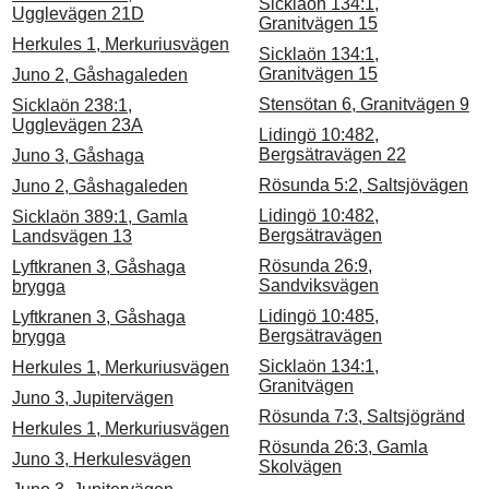
Sicklaön 134:1,
Ugglevägen 21D
Granitvägen 15
Herkules 1, Merkuriusvägen
Sicklaön 134:1,
Granitvägen 15
Juno 2, Gåshagaleden
Stensötan 6, Granitvägen 9
Sicklaön 238:1,
Ugglevägen 23A
Lidingö 10:482,
Bergsätravägen 22
Juno 3, Gåshaga
Rösunda 5:2, Saltsjövägen
Juno 2, Gåshagaleden
Lidingö 10:482,
Sicklaön 389:1, Gamla
Bergsätravägen
Landsvägen 13
Rösunda 26:9,
Lyftkranen 3, Gåshaga
Sandviksvägen
brygga
Lidingö 10:485,
Lyftkranen 3, Gåshaga
Bergsätravägen
brygga
Sicklaön 134:1,
Herkules 1, Merkuriusvägen
Granitvägen
Juno 3, Jupitervägen
Rösunda 7:3, Saltsjögränd
Herkules 1, Merkuriusvägen
Rösunda 26:3, Gamla
Juno 3, Herkulesvägen
Skolvägen