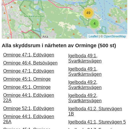
49
4
Leaflet
| ©
OpenStreetMap
Alla skyddsrum i närheten av Orminge (500 st)
Orminge 47:1, Edövägen
Igelboda 49:1,
Svartkärrsvägen
Orminge 46:4, Betsövägen
Igelboda 49:1,
Orminge 47:1, Edövägen
Svartkärrsvägen
Orminge 45:1, Orminge
Igelboda 49:2,
Orminge 45:1, Orminge
Svartkärrsvägen
Orminge 44:1, Edövägen
Igelboda 49:2,
22A
Svartkärrsvägen
Orminge 52:1, Edövägen
Igelboda 41:2, Sturevägen
1B
Orminge 44:1, Edövägen
26A
Igelboda 41:1, Sturevägen 5