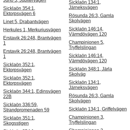
Juno 3, Jupitervägen
Sicklaön 134:1,
Järneksvägen
Sicklaön 354:1,
Ektorpsvägen 6
Rösunda 26:3, Gamla
Skolvägen
Linet 5, Drabantvägen
Sicklaön 146:14,
Herkules 1, Merkuriusvägen
Värmdövägen 120
Erstavik 26:248, Brantvägen
Champinjonen 5,
1
Tryffelslingan
Erstavik 26:248, Brantvägen
Sicklaön 146:14,
1
Värmdövägen 120
Sicklaön 352:1,
Sicklaön 348:1, Järla
Ektorpsvägen
Skolväg
Sicklaön 352:1,
Sicklaön 134:1,
Ektorpsvägen
Järneksvägen
Sicklaön 344:1, Edinsvägen
Rösunda 26:3, Gamla
22B
Skolvägen
Sicklaön 336:59,
Sicklaön 134:1, Griffelvägen
Strandpromenaden 59
Champinjonen 3,
Sicklaön 351:1,
Tryffelslingan
Skogsstigen