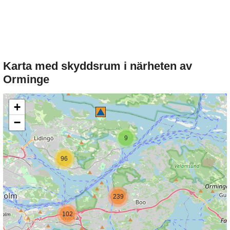
Karta med skyddsrum i närheten av
Orminge
+
−
9
96
239
102