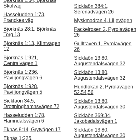
Björknäs 1:34, Björknäs
Skolväg
Sicklaön 384:1,
Serenadvägen 26
Hasseludden 1:73,
Franckes väg
Myskmadran 4, Liljevägen
Björknäs 28:1, Björknäs
Fackelrosen 2, Pyrolavägen
Torg 13
26
Björknäs 1:13, Klintvägen
Gulltraven 1, Pyrolavägen
12
26
Björknäs 1:921,
Sicklaön 13:80,
Centralvägen 1
Augustendalsvägen 32
Björknäs 1:236,
Sicklaön 13:80,
Paviljongvägen 6
Augustendalsvägen 32
Björknäs 1:928,
Hundlokan 2, Pyrolavägen
Paviljongvägen 5
52,54,56
Sicklaön 34:5,
Sicklaön 13:80,
Drottninghamnsvägen 72
Augustendalsvägen 30
Hasseludden 1:78,
Sicklaön 369:34,
Hamndalsvägen 6
Jakobsdalsvägen 1
Eknäs 8:14, Grytvägen 17
Sicklaön 13:80,
Augustendalsvägen 30
Eknäs 1:225,