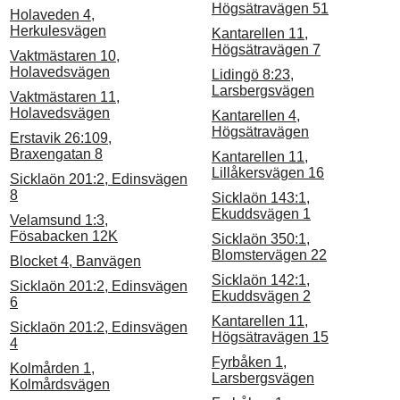
Högsätravägen 51
Holaveden 4,
Herkulesvägen
Kantarellen 11,
Högsätravägen 7
Vaktmästaren 10,
Holavedsvägen
Lidingö 8:23,
Larsbergsvägen
Vaktmästaren 11,
Holavedsvägen
Kantarellen 4,
Högsätravägen
Erstavik 26:109,
Braxengatan 8
Kantarellen 11,
Lillåkersvägen 16
Sicklaön 201:2, Edinsvägen
8
Sicklaön 143:1,
Ekuddsvägen 1
Velamsund 1:3,
Fösabacken 12K
Sicklaön 350:1,
Blomstervägen 22
Blocket 4, Banvägen
Sicklaön 142:1,
Sicklaön 201:2, Edinsvägen
Ekuddsvägen 2
6
Kantarellen 11,
Sicklaön 201:2, Edinsvägen
Högsätravägen 15
4
Fyrbåken 1,
Kolmården 1,
Larsbergsvägen
Kolmårdsvägen