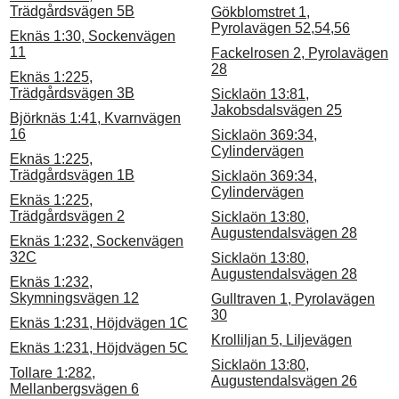
Trädgårdsvägen 5B
Gökblomstret 1,
Pyrolavägen 52,54,56
Eknäs 1:30, Sockenvägen
11
Fackelrosen 2, Pyrolavägen
28
Eknäs 1:225,
Trädgårdsvägen 3B
Sicklaön 13:81,
Jakobsdalsvägen 25
Björknäs 1:41, Kvarnvägen
16
Sicklaön 369:34,
Cylindervägen
Eknäs 1:225,
Trädgårdsvägen 1B
Sicklaön 369:34,
Cylindervägen
Eknäs 1:225,
Trädgårdsvägen 2
Sicklaön 13:80,
Augustendalsvägen 28
Eknäs 1:232, Sockenvägen
32C
Sicklaön 13:80,
Augustendalsvägen 28
Eknäs 1:232,
Skymningsvägen 12
Gulltraven 1, Pyrolavägen
30
Eknäs 1:231, Höjdvägen 1C
Krolliljan 5, Liljevägen
Eknäs 1:231, Höjdvägen 5C
Sicklaön 13:80,
Tollare 1:282,
Augustendalsvägen 26
Mellanbergsvägen 6