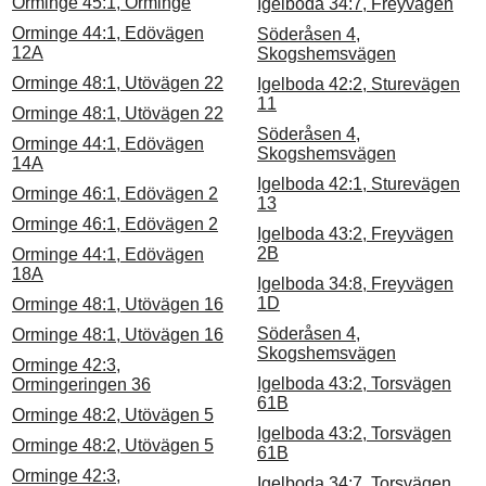
Orminge 45:1, Orminge
Igelboda 34:7, Freyvägen
Orminge 44:1, Edövägen
Söderåsen 4,
12A
Skogshemsvägen
Orminge 48:1, Utövägen 22
Igelboda 42:2, Sturevägen
11
Orminge 48:1, Utövägen 22
Söderåsen 4,
Orminge 44:1, Edövägen
Skogshemsvägen
14A
Igelboda 42:1, Sturevägen
Orminge 46:1, Edövägen 2
13
Orminge 46:1, Edövägen 2
Igelboda 43:2, Freyvägen
2B
Orminge 44:1, Edövägen
18A
Igelboda 34:8, Freyvägen
1D
Orminge 48:1, Utövägen 16
Söderåsen 4,
Orminge 48:1, Utövägen 16
Skogshemsvägen
Orminge 42:3,
Igelboda 43:2, Torsvägen
Ormingeringen 36
61B
Orminge 48:2, Utövägen 5
Igelboda 43:2, Torsvägen
Orminge 48:2, Utövägen 5
61B
Orminge 42:3,
Igelboda 34:7, Torsvägen