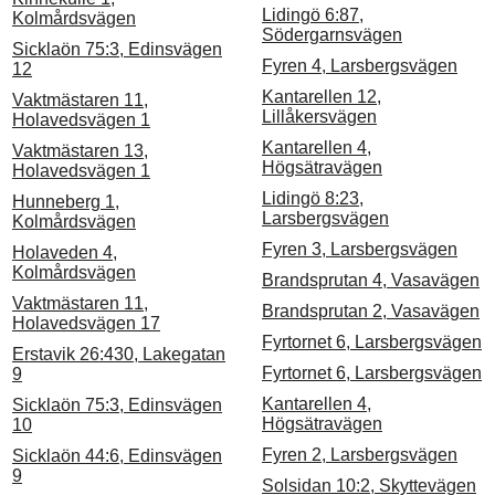
Lidingö 6:87,
Kolmårdsvägen
Södergarnsvägen
Sicklaön 75:3, Edinsvägen
Fyren 4, Larsbergsvägen
12
Kantarellen 12,
Vaktmästaren 11,
Lillåkersvägen
Holavedsvägen 1
Kantarellen 4,
Vaktmästaren 13,
Högsätravägen
Holavedsvägen 1
Lidingö 8:23,
Hunneberg 1,
Larsbergsvägen
Kolmårdsvägen
Fyren 3, Larsbergsvägen
Holaveden 4,
Kolmårdsvägen
Brandsprutan 4, Vasavägen
Vaktmästaren 11,
Brandsprutan 2, Vasavägen
Holavedsvägen 17
Fyrtornet 6, Larsbergsvägen
Erstavik 26:430, Lakegatan
Fyrtornet 6, Larsbergsvägen
9
Kantarellen 4,
Sicklaön 75:3, Edinsvägen
Högsätravägen
10
Fyren 2, Larsbergsvägen
Sicklaön 44:6, Edinsvägen
9
Solsidan 10:2, Skyttevägen