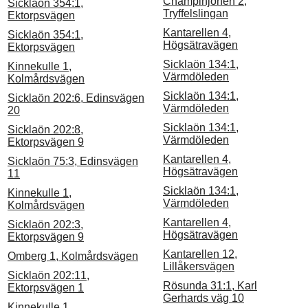
Champinjonen 2,
Sicklaön 354:1,
Tryffelslingan
Ektorpsvägen
Kantarellen 4,
Sicklaön 354:1,
Högsätravägen
Ektorpsvägen
Sicklaön 134:1,
Kinnekulle 1,
Värmdöleden
Kolmårdsvägen
Sicklaön 134:1,
Sicklaön 202:6, Edinsvägen
Värmdöleden
20
Sicklaön 134:1,
Sicklaön 202:8,
Värmdöleden
Ektorpsvägen 9
Kantarellen 4,
Sicklaön 75:3, Edinsvägen
Högsätravägen
11
Sicklaön 134:1,
Kinnekulle 1,
Värmdöleden
Kolmårdsvägen
Kantarellen 4,
Sicklaön 202:3,
Högsätravägen
Ektorpsvägen 9
Kantarellen 12,
Omberg 1, Kolmårdsvägen
Lillåkersvägen
Sicklaön 202:11,
Rösunda 31:1, Karl
Ektorpsvägen 1
Gerhards väg 10
Kinnekulle 1,