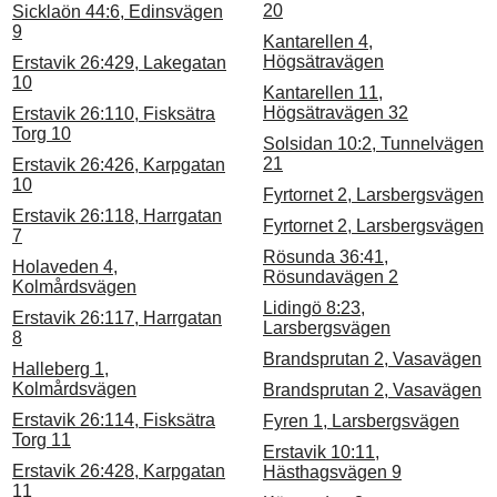
20
Sicklaön 44:6, Edinsvägen
9
Kantarellen 4,
Högsätravägen
Erstavik 26:429, Lakegatan
10
Kantarellen 11,
Högsätravägen 32
Erstavik 26:110, Fisksätra
Torg 10
Solsidan 10:2, Tunnelvägen
21
Erstavik 26:426, Karpgatan
10
Fyrtornet 2, Larsbergsvägen
Erstavik 26:118, Harrgatan
Fyrtornet 2, Larsbergsvägen
7
Rösunda 36:41,
Holaveden 4,
Rösundavägen 2
Kolmårdsvägen
Lidingö 8:23,
Erstavik 26:117, Harrgatan
Larsbergsvägen
8
Brandsprutan 2, Vasavägen
Halleberg 1,
Kolmårdsvägen
Brandsprutan 2, Vasavägen
Erstavik 26:114, Fisksätra
Fyren 1, Larsbergsvägen
Torg 11
Erstavik 10:11,
Erstavik 26:428, Karpgatan
Hästhagsvägen 9
11