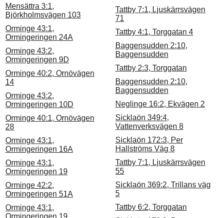
Mensättra 3:1,
Tattby 7:1, Ljuskärrsvägen
Björkholmsvägen 103
71
Orminge 43:1,
Tattby 4:1, Torggatan 4
Ormingeringen 24A
Baggensudden 2:10,
Orminge 43:2,
Baggensudden
Ormingeringen 9D
Tattby 2:3, Torggatan
Orminge 40:2, Ornövägen
Baggensudden 2:10,
14
Baggensudden
Orminge 43:2,
Neglinge 16:2, Ekvägen 2
Ormingeringen 10D
Sicklaön 349:4,
Orminge 40:1, Ornövägen
Vattenverksvägen 8
28
Sicklaön 172:3, Per
Orminge 43:1,
Hallströms Väg 8
Ormingeringen 16A
Tattby 7:1, Ljuskärrsvägen
Orminge 43:1,
55
Ormingeringen 19
Sicklaön 369:2, Trillans väg
Orminge 42:2,
5
Ormingeringen 51A
Tattby 6:2, Torggatan
Orminge 43:1,
Ormingeringen 19