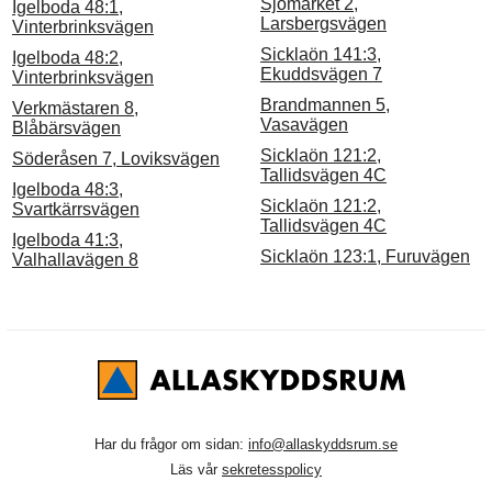
Sjömärket 2,
Igelboda 48:1,
Larsbergsvägen
Vinterbrinksvägen
Sicklaön 141:3,
Igelboda 48:2,
Ekuddsvägen 7
Vinterbrinksvägen
Brandmannen 5,
Verkmästaren 8,
Vasavägen
Blåbärsvägen
Sicklaön 121:2,
Söderåsen 7, Loviksvägen
Tallidsvägen 4C
Igelboda 48:3,
Sicklaön 121:2,
Svartkärrsvägen
Tallidsvägen 4C
Igelboda 41:3,
Sicklaön 123:1, Furuvägen
Valhallavägen 8
Har du frågor om sidan:
info@allaskyddsrum.se
Läs vår
sekretesspolicy