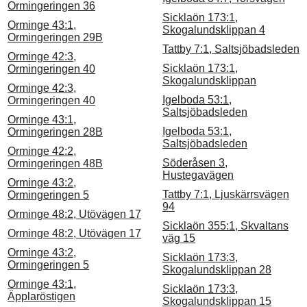
Ormingeringen 36
Sicklaön 173:1,
Orminge 43:1,
Skogalundsklippan 4
Ormingeringen 29B
Tattby 7:1, Saltsjöbadsleden
Orminge 42:3,
Sicklaön 173:1,
Ormingeringen 40
Skogalundsklippan
Orminge 42:3,
Igelboda 53:1,
Ormingeringen 40
Saltsjöbadsleden
Orminge 43:1,
Igelboda 53:1,
Ormingeringen 28B
Saltsjöbadsleden
Orminge 42:2,
Söderåsen 3,
Ormingeringen 48B
Hustegavägen
Orminge 43:2,
Tattby 7:1, Ljuskärrsvägen
Ormingeringen 5
94
Orminge 48:2, Utövägen 17
Sicklaön 355:1, Skvaltans
Orminge 48:2, Utövägen 17
väg 15
Orminge 43:2,
Sicklaön 173:3,
Ormingeringen 5
Skogalundsklippan 28
Orminge 43:1,
Sicklaön 173:3,
Äpplaröstigen
Skogalundsklippan 15