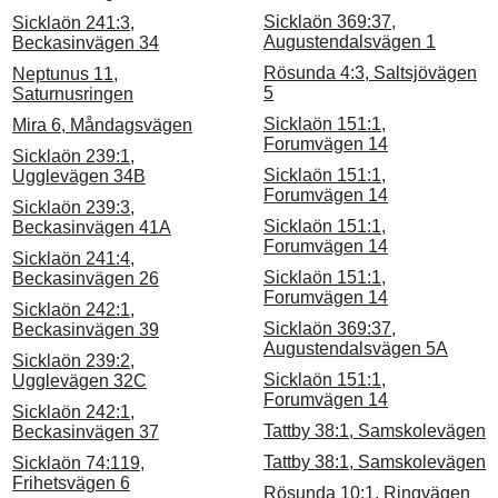
Sicklaön 369:37,
Sicklaön 241:3,
Augustendalsvägen 1
Beckasinvägen 34
Rösunda 4:3, Saltsjövägen
Neptunus 11,
5
Saturnusringen
Sicklaön 151:1,
Mira 6, Måndagsvägen
Forumvägen 14
Sicklaön 239:1,
Sicklaön 151:1,
Ugglevägen 34B
Forumvägen 14
Sicklaön 239:3,
Sicklaön 151:1,
Beckasinvägen 41A
Forumvägen 14
Sicklaön 241:4,
Sicklaön 151:1,
Beckasinvägen 26
Forumvägen 14
Sicklaön 242:1,
Sicklaön 369:37,
Beckasinvägen 39
Augustendalsvägen 5A
Sicklaön 239:2,
Sicklaön 151:1,
Ugglevägen 32C
Forumvägen 14
Sicklaön 242:1,
Tattby 38:1, Samskolevägen
Beckasinvägen 37
Tattby 38:1, Samskolevägen
Sicklaön 74:119,
Frihetsvägen 6
Rösunda 10:1, Ringvägen