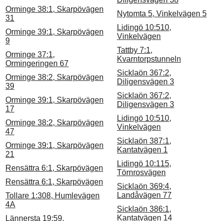
Orminge 38:1, Skarpövägen
Nytomta 5, Vinkelvägen 5
31
Lidingö 10:510,
Orminge 39:1, Skarpövägen
Vinkelvägen
9
Tattby 7:1,
Orminge 37:1,
Kvarntorpstunneln
Ormingeringen 67
Sicklaön 367:2,
Orminge 38:2, Skarpövägen
Diligensvägen 3
39
Sicklaön 367:2,
Orminge 39:1, Skarpövägen
Diligensvägen 3
17
Lidingö 10:510,
Orminge 38:2, Skarpövägen
Vinkelvägen
47
Sicklaön 387:1,
Orminge 39:1, Skarpövägen
Kantatvägen 1
21
Lidingö 10:115,
Rensättra 6:1, Skarpövägen
Törnrosvägen
Rensättra 6:1, Skarpövägen
Sicklaön 369:4,
Landåvägen 77
Tollare 1:308, Humlevägen
4A
Sicklaön 386:1,
Kantatvägen 14
Lännersta 19:59,