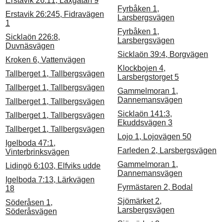
Erstavik 26:11, Laxgatan 9
Fyrbåken 1,
Erstavik 26:245, Fidravägen
Larsbergsvägen
1
Fyrbåken 1,
Sicklaön 226:8,
Larsbergsvägen
Duvnäsvägen
Sicklaön 39:4, Borgvägen
Kroken 6, Vattenvägen
Klockbojen 4,
Tallberget 1, Tallbergsvägen
Larsbergstorget 5
Tallberget 1, Tallbergsvägen
Gammelmoran 1,
Dannemansvägen
Tallberget 1, Tallbergsvägen
Sicklaön 141:3,
Tallberget 1, Tallbergsvägen
Ekuddsvägen 3
Tallberget 1, Tallbergsvägen
Lojo 1, Lojovägen 50
Igelboda 47:1,
Farleden 2, Larsbergsvägen
Vinterbrinksvägen
Gammelmoran 1,
Lidingö 6:103, Elfviks udde
Dannemansvägen
Igelboda 7:13, Lärkvägen
Fyrmästaren 2, Bodal
18
Sjömärket 2,
Söderåsen 1,
Larsbergsvägen
Söderåsvägen