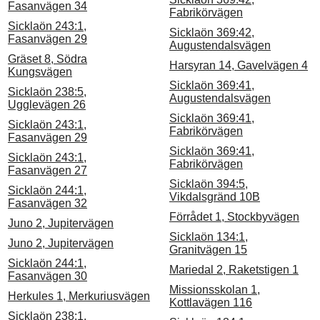
Fasanvägen 34
Fabrikörvägen
Sicklaön 243:1,
Sicklaön 369:42,
Fasanvägen 29
Augustendalsvägen
Gräset 8, Södra
Harsyran 14, Gavelvägen 4
Kungsvägen
Sicklaön 369:41,
Sicklaön 238:5,
Augustendalsvägen
Ugglevägen 26
Sicklaön 369:41,
Sicklaön 243:1,
Fabrikörvägen
Fasanvägen 29
Sicklaön 369:41,
Sicklaön 243:1,
Fabrikörvägen
Fasanvägen 27
Sicklaön 394:5,
Sicklaön 244:1,
Vikdalsgränd 10B
Fasanvägen 32
Förrådet 1, Stockbyvägen
Juno 2, Jupitervägen
Sicklaön 134:1,
Juno 2, Jupitervägen
Granitvägen 15
Sicklaön 244:1,
Mariedal 2, Raketstigen 1
Fasanvägen 30
Missionsskolan 1,
Herkules 1, Merkuriusvägen
Kottlavägen 116
Sicklaön 238:1,