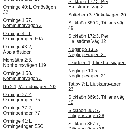
Sicklaön 172:3, Per
Hallströms Väg 2
Orminge 40:1, Ornövägen
32
Sofiehem 3, Vinkelvägen 20
Orminge 1:57,
Sicklaön 369:2, Trillans väg
Kommunalvägen 2
49
Orminge 41:1,
Sicklaön 172:3, Per
Ormingeringen 60A
Hallströms Väg 12
Orminge 43:2,
Neglinge 13:5,
Äpplaröstigen
Neglingevägen 21
Mensättra 2:3,
Ekudden 1, Elinshällsvägen
Norrholmsvägen 119
Neglinge 13:5,
Orminge 1:58,
Neglingevägen 21
Kommunalvägen 3
Tattby 7:1, Ljuskärrsvägen
Bo 2:1, Värmdövägen 703
23
Orminge 37:2,
Sicklaön 369:3, Trillans väg
Ormingeringen 75
40
Orminge 37:2,
Sicklaön 367:7,
Ormingeringen 77
Diligensvägen 38
Orminge 41:1,
Sicklaön 367:7,
Ormingeringen 55C
Diligensvägen 38