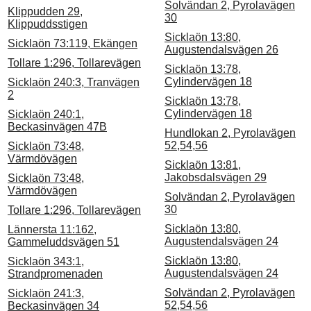
Solvändan 2, Pyrolavägen
Klippudden 29,
30
Klippuddsstigen
Sicklaön 13:80,
Sicklaön 73:119, Ekängen
Augustendalsvägen 26
Tollare 1:296, Tollarevägen
Sicklaön 13:78,
Cylindervägen 18
Sicklaön 240:3, Tranvägen
2
Sicklaön 13:78,
Cylindervägen 18
Sicklaön 240:1,
Beckasinvägen 47B
Hundlokan 2, Pyrolavägen
52,54,56
Sicklaön 73:48,
Värmdövägen
Sicklaön 13:81,
Jakobsdalsvägen 29
Sicklaön 73:48,
Värmdövägen
Solvändan 2, Pyrolavägen
30
Tollare 1:296, Tollarevägen
Sicklaön 13:80,
Lännersta 11:162,
Augustendalsvägen 24
Gammeluddsvägen 51
Sicklaön 13:80,
Sicklaön 343:1,
Augustendalsvägen 24
Strandpromenaden
Solvändan 2, Pyrolavägen
Sicklaön 241:3,
52,54,56
Beckasinvägen 34