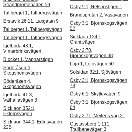
Strandpromenaden 59
Ösby 5:1, Nelsonstigen 1
Tallberget 1, Tallbergsvägen
Brandsprutan 2, Vasavägen
Erstavik 26:11, Laxgatan 9
Ösby 3:1, Björnskogsvägen
52
Tallberget 1, Tallbergsvägen
Sicklaön 134:1,
Tallberget 1, Tallbergsvägen
Granitvägen
Igelboda 48:1,
Ösby 2:70,
Vinterbrinksvägen
Björnskogsvägen 38
Blocket 1, Väpnarstigen
Lojo 1, Lojovägen 50
Söderåsen 4,
Solsidan 32:1, Sjövägen
Skogshemsvägen
Ösby 3:1, Björnskogsvägen
Söderåsen 4,
78
Skogshemsvägen
Ösby 6:1, Skyttevägen 9
Igelboda 41:3,
Valhallavägen 8
Ösby 3:1, Björnskogsvägen
64
Sicklaön 352:1,
Ektorpsvägen
Ösby 2:71, Meitens väg 21
Sicklaön 344:1, Edinsvägen
Gustavsberg 1:111,
22B
Trallbanevägen 3