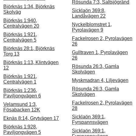
Rösunda 7:3, Saltsjögränd
Björknäs 1:34, Björknäs
Sicklaön 369:8,
Skolväg
Landåvägen 22
Björknäs 1:940,
Nyckelblomstret 1,
Centralvägen 20
Pyrolavägen 9
Björknäs 1:921,
Fackelrosen 2, Pyrolavägen
Centralvägen 5
26
Björknäs 28:1, Björknäs
Gulltraven 1, Pyrolavägen
Torg 13
26
Björknäs 1:13, Klintvägen
Rösunda 26:3, Gamla
12
Skolvägen
Björknäs 1:921,
Myskmadran 4, Liljevägen
Centralvägen 1
Rösunda 26:3, Gamla
Björknäs 1:236,
Skolvägen
Paviljongvägen 6
Fackelrosen 2, Pyrolavägen
Velamsund 1:3,
28
Fösabacken 12K
Sicklaön 369:1,
Eknäs 8:14, Grytvägen 17
Fyrspannsvägen
Björknäs 1:928,
Sicklaön 369:1,
Paviljongvägen 5