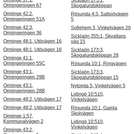
Sicklaön 173:1,
Ormingeringen 67
Skogalundsklippan
Orminge 42:2,
Rösunda 4:3, Saltsjövägen
Ormingeringen 51A
5
Orminge 42:3,
Sofiehem 3, Vinkelvägen 20
Ormingeringen 36
Sicklaön 355:1, Skvaltans
Orminge 48:1, Utövägen 16
väg 15
Orminge 48:1, Utövägen 16
Sicklaön 173:3,
Skogalundsklippan 28
Orminge 41:1,
Ormingeringen 55C
Rösunda 10:1, Ringvägen
Orminge 43:1,
Sicklaön 173:3,
Ormingeringen 29B
Skogalundsklippan 15
Orminge 43:1,
Nytomta 5, Vinkelvägen 5
Ormingeringen 28B
Lidingö 10:510,
Orminge 48:2, Utövägen 17
Vinkelvägen
Orminge 48:2, Utövägen 17
Rösunda 10:1, Gamla
Skolvägen
Orminge 1:57,
Kommunalvägen 2
Lidingö 10:510,
Vinkelvägen
Orminge 43:2,