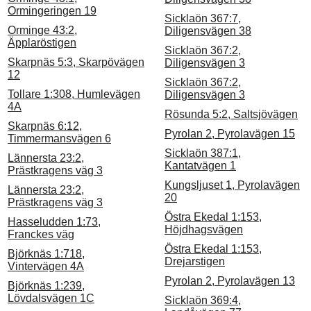
Ormingeringen 19
Sicklaön 367:7,
Orminge 43:2,
Diligensvägen 38
Äpplaröstigen
Sicklaön 367:2,
Skarpnäs 5:3, Skarpövägen
Diligensvägen 3
12
Sicklaön 367:2,
Tollare 1:308, Humlevägen
Diligensvägen 3
4A
Rösunda 5:2, Saltsjövägen
Skarpnäs 6:12,
Pyrolan 2, Pyrolavägen 15
Timmermansvägen 6
Sicklaön 387:1,
Lännersta 23:2,
Kantatvägen 1
Prästkragens väg 3
Kungsljuset 1, Pyrolavägen
Lännersta 23:2,
20
Prästkragens väg 3
Östra Ekedal 1:153,
Hasseludden 1:73,
Höjdhagsvägen
Franckes väg
Östra Ekedal 1:153,
Björknäs 1:718,
Drejarstigen
Vintervägen 4A
Pyrolan 2, Pyrolavägen 13
Björknäs 1:239,
Lövdalsvägen 1C
Sicklaön 369:4,