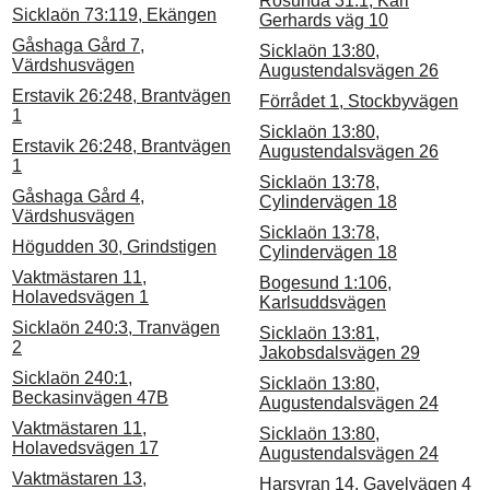
Rösunda 31:1, Karl
Sicklaön 73:119, Ekängen
Gerhards väg 10
Gåshaga Gård 7,
Sicklaön 13:80,
Värdshusvägen
Augustendalsvägen 26
Erstavik 26:248, Brantvägen
Förrådet 1, Stockbyvägen
1
Sicklaön 13:80,
Erstavik 26:248, Brantvägen
Augustendalsvägen 26
1
Sicklaön 13:78,
Gåshaga Gård 4,
Cylindervägen 18
Värdshusvägen
Sicklaön 13:78,
Högudden 30, Grindstigen
Cylindervägen 18
Vaktmästaren 11,
Bogesund 1:106,
Holavedsvägen 1
Karlsuddsvägen
Sicklaön 240:3, Tranvägen
Sicklaön 13:81,
2
Jakobsdalsvägen 29
Sicklaön 240:1,
Sicklaön 13:80,
Beckasinvägen 47B
Augustendalsvägen 24
Vaktmästaren 11,
Sicklaön 13:80,
Holavedsvägen 17
Augustendalsvägen 24
Vaktmästaren 13,
Harsyran 14, Gavelvägen 4