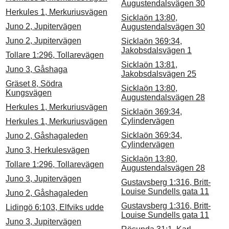
Augustendalsvägen 30
Herkules 1, Merkuriusvägen
Sicklaön 13:80,
Juno 2, Jupitervägen
Augustendalsvägen 30
Juno 2, Jupitervägen
Sicklaön 369:34,
Jakobsdalsvägen 1
Tollare 1:296, Tollarevägen
Sicklaön 13:81,
Juno 3, Gåshaga
Jakobsdalsvägen 25
Gräset 8, Södra
Sicklaön 13:80,
Kungsvägen
Augustendalsvägen 28
Herkules 1, Merkuriusvägen
Sicklaön 369:34,
Cylindervägen
Herkules 1, Merkuriusvägen
Sicklaön 369:34,
Juno 2, Gåshagaleden
Cylindervägen
Juno 3, Herkulesvägen
Sicklaön 13:80,
Tollare 1:296, Tollarevägen
Augustendalsvägen 28
Juno 3, Jupitervägen
Gustavsberg 1:316, Britt-
Louise Sundells gata 11
Juno 2, Gåshagaleden
Gustavsberg 1:316, Britt-
Lidingö 6:103, Elfviks udde
Louise Sundells gata 11
Juno 3, Jupitervägen