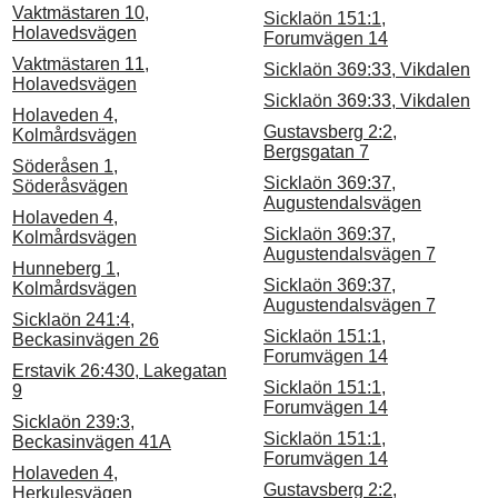
Vaktmästaren 10,
Sicklaön 151:1,
Holavedsvägen
Forumvägen 14
Vaktmästaren 11,
Sicklaön 369:33, Vikdalen
Holavedsvägen
Sicklaön 369:33, Vikdalen
Holaveden 4,
Gustavsberg 2:2,
Kolmårdsvägen
Bergsgatan 7
Söderåsen 1,
Sicklaön 369:37,
Söderåsvägen
Augustendalsvägen
Holaveden 4,
Sicklaön 369:37,
Kolmårdsvägen
Augustendalsvägen 7
Hunneberg 1,
Sicklaön 369:37,
Kolmårdsvägen
Augustendalsvägen 7
Sicklaön 241:4,
Sicklaön 151:1,
Beckasinvägen 26
Forumvägen 14
Erstavik 26:430, Lakegatan
Sicklaön 151:1,
9
Forumvägen 14
Sicklaön 239:3,
Sicklaön 151:1,
Beckasinvägen 41A
Forumvägen 14
Holaveden 4,
Gustavsberg 2:2,
Herkulesvägen