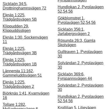
Fyrspannsvägen
Sicklaön 34:5,
Hundlokan 2, Pyrolavägen
Drottninghamnsvägen 72
52,54,56
Eknäs 1:225,
Gökblomstret 1,
Trädgårdsvägen 5B
Pyrolavägen 52,54,56
Klippudden 29,
Sicklaön 356:1,
Klippuddsstigen
Jarlabergsvägen 2
Eknäs 1:30, Sockenvägen
Rösunda 26:3, Gamla
11
Skolvägen
Eknäs 1:225,
Gulltraven 1, Pyrolavägen
Trädgårdsvägen 3B
30
Eknäs 1:225,
Solvändan 2, Pyrolavägen
Trädgårdsvägen 1B
30
Lännersta 11:162,
Sicklaön 369:6,
Gammeluddsvägen 51
Fyrspannsvägen 44
Eknäs 1:225,
Solvändan 2, Pyrolavägen
Trädgårdsvägen 2
30
Björknäs 1:41, Kvarnvägen
Hundlokan 2, Pyrolavägen
16
52,54,56
Tollare 1:282,
Krolliljan 5, Liljevägen
Mellanbergsvägen 6