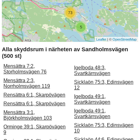
73
5
Leaflet
| ©
OpenStreetMap
Alla skyddsrum i närheten av Sandholmsvägen
(500 st)
Mensättra 7:2,
Igelboda 48:3,
Storholmsvägen 76
Svartkärrsvägen
Mensättra 2:3,
Sicklaön 75:3, Edinsvägen
Norrholmsvägen 119
12
Rensättra 6:1, Skarpövägen
Igelboda 49:1,
Svartkärrsvägen
Rensättra 6:1, Skarpövägen
Igelboda 49:1,
Mensättra 3:1,
Svartkärrsvägen
Björkholmsvägen 103
Sicklaön 75:3, Edinsvägen
Orminge 39:1, Skarpövägen
10
9
Sicklaön 44:6, Edinsvägen