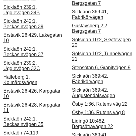
Bergsgatan 7
Sicklaön 239:1,
Sicklaön 369:41,
Ugglevägen 34B
Fabrikörvägen
Sicklaön 242:1,
Gustavsberg 2:2,
Beckasinvägen 39
Bergsgatan 7
Erstavik 26:429, Lakegatan
Solsidan 10:2, Skyttevägen
10
20
Sicklaön 242:1,
Solsidan 10:2, Tunnelvägen
Beckasinvägen 37
21
Sicklaön 239:2,
Stensötan 6, Granitvägen 9
Ugglevägen 32C
Sicklaön 369:42,
Halleberg 1,
Fabrikörvägen
Kolmårdsvägen
Sicklaön 369:42,
Erstavik 26:426, Karpgatan
Augustendalsvägen
10
Ösby 1:36, Rutens väg 22
Erstavik 26:428, Karpgatan
11
Ösby 1:36, Rutens väg 8
Sicklaön 242:1,
Lidingö 10:482,
Beckasinvägen 35
Bergsätravägen 22
Sicklaön 74:119,
Sicklaön 369:41,