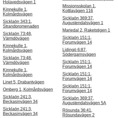
Holavedsvägen 1
Missionsskolan 1,
Kinnekulle 1,
Kottlavägen 116
Kolmårdsvägen
Sicklaön 369:37,
Sicklaön 343:1,
Augustendalsvägen 1
Strandpromenaden
Mariedal 2, Raketstigen 1
Sicklaön 73:48,
Sicklaön 151:1,
Värmdövägen
Forumvägen 14
Kinnekulle 1,
Lidingö 6:87,
Kolmårdsvägen
Södergarnsvägen
Sicklaön 73:48,
Sicklaön 151:1,
Värmdövägen
Forumvägen 14
Kinnekulle 1,
Sicklaön 151:1,
Kolmårdsvägen
Forumvägen 14
Linet 5, Drabantvägen
Sicklaön 151:1,
Omberg 1, Kolmårdsvägen
Forumvägen 14
Sicklaön 241:3,
Sicklaön 369:37,
Beckasinvägen 34
Augustendalsvägen 5A
Sicklaön 241:3,
Rösunda 36:41,
Beckasinvägen 34
Rösundavägen 2