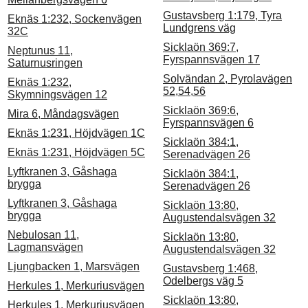
Gustavsberg 1:179, Tyra
Eknäs 1:232, Sockenvägen
Lundgrens väg
32C
Sicklaön 369:7,
Neptunus 11,
Fyrspannsvägen 17
Saturnusringen
Solvändan 2, Pyrolavägen
Eknäs 1:232,
52,54,56
Skymningsvägen 12
Sicklaön 369:6,
Mira 6, Måndagsvägen
Fyrspannsvägen 6
Eknäs 1:231, Höjdvägen 1C
Sicklaön 384:1,
Eknäs 1:231, Höjdvägen 5C
Serenadvägen 26
Lyftkranen 3, Gåshaga
Sicklaön 384:1,
brygga
Serenadvägen 26
Lyftkranen 3, Gåshaga
Sicklaön 13:80,
brygga
Augustendalsvägen 32
Nebulosan 11,
Sicklaön 13:80,
Lagmansvägen
Augustendalsvägen 32
Ljungbacken 1, Marsvägen
Gustavsberg 1:468,
Odelbergs väg 5
Herkules 1, Merkuriusvägen
Sicklaön 13:80,
Herkules 1, Merkuriusvägen