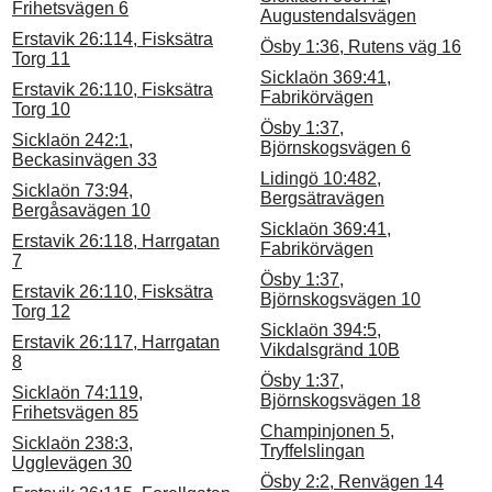
Frihetsvägen 6
Augustendalsvägen
Erstavik 26:114, Fisksätra
Ösby 1:36, Rutens väg 16
Torg 11
Sicklaön 369:41,
Erstavik 26:110, Fisksätra
Fabrikörvägen
Torg 10
Ösby 1:37,
Sicklaön 242:1,
Björnskogsvägen 6
Beckasinvägen 33
Lidingö 10:482,
Sicklaön 73:94,
Bergsätravägen
Bergåsavägen 10
Sicklaön 369:41,
Erstavik 26:118, Harrgatan
Fabrikörvägen
7
Ösby 1:37,
Erstavik 26:110, Fisksätra
Björnskogsvägen 10
Torg 12
Sicklaön 394:5,
Erstavik 26:117, Harrgatan
Vikdalsgränd 10B
8
Ösby 1:37,
Sicklaön 74:119,
Björnskogsvägen 18
Frihetsvägen 85
Champinjonen 5,
Sicklaön 238:3,
Tryffelslingan
Ugglevägen 30
Ösby 2:2, Renvägen 14