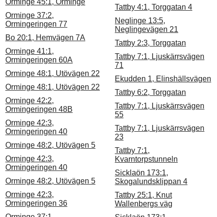
Orminge 45:1, Orminge
Tattby 4:1, Torggatan 4
Orminge 37:2,
Neglinge 13:5,
Ormingeringen 77
Neglingevägen 21
Bo 20:1, Hemvägen 7A
Tattby 2:3, Torggatan
Orminge 41:1,
Tattby 7:1, Ljuskärrsvägen
Ormingeringen 60A
71
Orminge 48:1, Utövägen 22
Ekudden 1, Elinshällsvägen
Orminge 48:1, Utövägen 22
Tattby 6:2, Torggatan
Orminge 42:2,
Tattby 7:1, Ljuskärrsvägen
Ormingeringen 48B
55
Orminge 42:3,
Tattby 7:1, Ljuskärrsvägen
Ormingeringen 40
23
Orminge 48:2, Utövägen 5
Tattby 7:1,
Orminge 42:3,
Kvarntorpstunneln
Ormingeringen 40
Sicklaön 173:1,
Orminge 48:2, Utövägen 5
Skogalundsklippan 4
Orminge 42:3,
Tattby 25:1, Knut
Ormingeringen 36
Wallenbergs väg
Orminge 37:1,