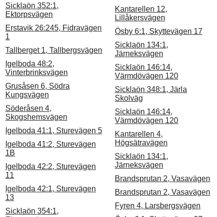
Sicklaön 352:1,
Kantarellen 12,
Ektorpsvägen
Lillåkersvägen
Erstavik 26:245, Fidravägen
Ösby 6:1, Skyttevägen 17
1
Sicklaön 134:1,
Tallberget 1, Tallbergsvägen
Järneksvägen
Igelboda 48:2,
Sicklaön 146:14,
Vinterbrinksvägen
Värmdövägen 120
Grusåsen 6, Södra
Sicklaön 348:1, Järla
Kungsvägen
Skolväg
Söderåsen 4,
Sicklaön 146:14,
Skogshemsvägen
Värmdövägen 120
Igelboda 41:1, Sturevägen 5
Kantarellen 4,
Högsätravägen
Igelboda 41:2, Sturevägen
1B
Sicklaön 134:1,
Järneksvägen
Igelboda 42:2, Sturevägen
11
Brandsprutan 2, Vasavägen
Igelboda 42:1, Sturevägen
Brandsprutan 2, Vasavägen
13
Fyren 4, Larsbergsvägen
Sicklaön 354:1,