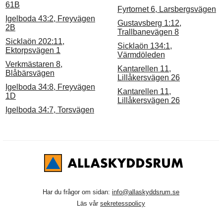
61B
Fyrtornet 6, Larsbergsvägen
Igelboda 43:2, Freyvägen
Gustavsberg 1:12,
2B
Trallbanevägen 8
Sicklaön 202:11,
Sicklaön 134:1,
Ektorpsvägen 1
Värmdöleden
Verkmästaren 8,
Kantarellen 11,
Blåbärsvägen
Lillåkersvägen 26
Igelboda 34:8, Freyvägen
Kantarellen 11,
1D
Lillåkersvägen 26
Igelboda 34:7, Torsvägen
Har du frågor om sidan:
info@allaskyddsrum.se
Läs vår
sekretesspolicy