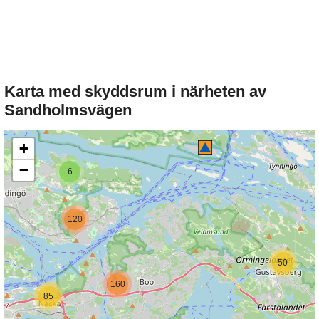
Karta med skyddsrum i närheten av
Sandholmsvägen
+
−
6
120
50
160
85