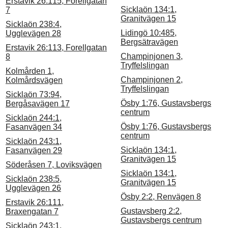
Erstavik 26:115, Forellgatan
Sicklaön 134:1,
7
Granitvägen 15
Sicklaön 238:4,
Lidingö 10:485,
Ugglevägen 28
Bergsätravägen
Erstavik 26:113, Forellgatan
Champinjonen 3,
8
Tryffelslingan
Kolmården 1,
Champinjonen 2,
Kolmårdsvägen
Tryffelslingan
Sicklaön 73:94,
Ösby 1:76, Gustavsbergs
Bergåsavägen 17
centrum
Sicklaön 244:1,
Ösby 1:76, Gustavsbergs
Fasanvägen 34
centrum
Sicklaön 243:1,
Sicklaön 134:1,
Fasanvägen 29
Granitvägen 15
Söderåsen 7, Loviksvägen
Sicklaön 134:1,
Sicklaön 238:5,
Granitvägen 15
Ugglevägen 26
Ösby 2:2, Renvägen 8
Erstavik 26:111,
Gustavsberg 2:2,
Braxengatan 7
Gustavsbergs centrum
Sicklaön 243:1,