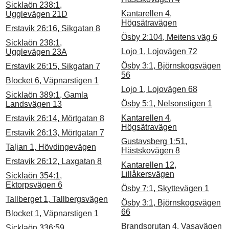
Sicklaön 238:1,
Kantarellen 4,
Ugglevägen 21D
Högsätravägen
Erstavik 26:16, Sikgatan 8
Ösby 2:104, Meitens väg 6
Sicklaön 238:1,
Lojo 1, Lojovägen 72
Ugglevägen 23A
Ösby 3:1, Björnskogsvägen
Erstavik 26:15, Sikgatan 7
56
Blocket 6, Väpnarstigen 1
Lojo 1, Lojovägen 68
Sicklaön 389:1, Gamla
Ösby 5:1, Nelsonstigen 1
Landsvägen 13
Kantarellen 4,
Erstavik 26:14, Mörtgatan 8
Högsätravägen
Erstavik 26:13, Mörtgatan 7
Gustavsberg 1:51,
Taljan 1, Hövdingevägen
Hästskovägen 8
Erstavik 26:12, Laxgatan 8
Kantarellen 12,
Lillåkersvägen
Sicklaön 354:1,
Ektorpsvägen 6
Ösby 7:1, Skyttevägen 1
Tallberget 1, Tallbergsvägen
Ösby 3:1, Björnskogsvägen
66
Blocket 1, Väpnarstigen 1
Brandsprutan 4, Vasavägen
Sicklaön 336:59,