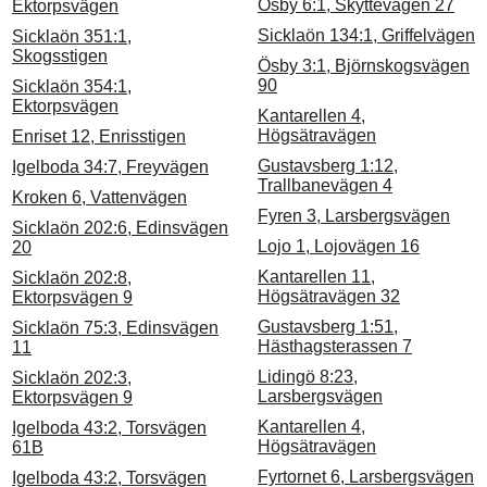
Ösby 6:1, Skyttevägen 27
Ektorpsvägen
Sicklaön 134:1, Griffelvägen
Sicklaön 351:1,
Skogsstigen
Ösby 3:1, Björnskogsvägen
90
Sicklaön 354:1,
Ektorpsvägen
Kantarellen 4,
Högsätravägen
Enriset 12, Enrisstigen
Gustavsberg 1:12,
Igelboda 34:7, Freyvägen
Trallbanevägen 4
Kroken 6, Vattenvägen
Fyren 3, Larsbergsvägen
Sicklaön 202:6, Edinsvägen
Lojo 1, Lojovägen 16
20
Kantarellen 11,
Sicklaön 202:8,
Högsätravägen 32
Ektorpsvägen 9
Gustavsberg 1:51,
Sicklaön 75:3, Edinsvägen
Hästhagsterassen 7
11
Lidingö 8:23,
Sicklaön 202:3,
Larsbergsvägen
Ektorpsvägen 9
Kantarellen 4,
Igelboda 43:2, Torsvägen
Högsätravägen
61B
Fyrtornet 6, Larsbergsvägen
Igelboda 43:2, Torsvägen