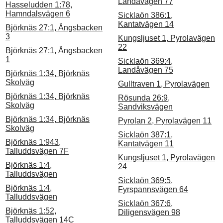
Landåvägen 77
Hasseludden 1:78,
Hamndalsvägen 6
Sicklaön 386:1,
Kantatvägen 14
Björknäs 27:1, Ängsbacken
3
Kungsljuset 1, Pyrolavägen
22
Björknäs 27:1, Ängsbacken
1
Sicklaön 369:4,
Landåvägen 75
Björknäs 1:34, Björknäs
Skolväg
Gulltraven 1, Pyrolavägen
Björknäs 1:34, Björknäs
Rösunda 26:9,
Skolväg
Sandviksvägen
Björknäs 1:34, Björknäs
Pyrolan 2, Pyrolavägen 11
Skolväg
Sicklaön 387:1,
Björknäs 1:943,
Kantatvägen 11
Talluddsvägen 7F
Kungsljuset 1, Pyrolavägen
Björknäs 1:4,
24
Talluddsvägen
Sicklaön 369:5,
Björknäs 1:4,
Fyrspannsvägen 64
Talluddsvägen
Sicklaön 367:6,
Björknäs 1:52,
Diligensvägen 98
Talluddsvägen 14C