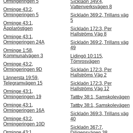
Ormingeringen 5
Sicklaön 349:4,
Vattenverksvägen 8
Orminge 43:2,
Ormingeringen 5
Sicklaön 369:2, Trillans väg
5
Orminge 43:1,
Äpplaröstigen
Sicklaön 172:3, Per
Hallströms Väg 8
Orminge 43:1,
Ormingeringen 24A
Sicklaön 369:2, Trillans väg
49
Orminge 1:58,
Kommunalvägen 3
Lidingö 10:115,
Törnrosvägen
Orminge 43:2,
Ormingeringen 9D
Sicklaön 172:3, Per
Hallströms Väg 2
Lännersta 19:59,
Telegramvägen 15
Sicklaön 172:3, Per
Hallströms Väg 12
Orminge 43:1,
Ormingeringen 19
Tattby 38:1, Samskolevägen
Orminge 43:1,
Tattby 38:1, Samskolevägen
Ormingeringen 16A
Sicklaön 369:3, Trillans väg
Orminge 43:2,
40
Ormingeringen 10D
Sicklaön 367:7,
Orminge 43:1,
Diligensvägen 38