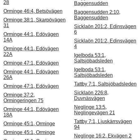
28
Baggensudden
Orminge 46:4, Betsövägen
Baggensudden 2:10,
Baggensudden
Orminge 38:1, Skarpövägen
31
Sicklaön 201:2, Edinsvägen
6
Orminge 44:1, Edövägen
14A
Sicklaön 201:2, Edinsvägen
4
Orminge 44:1, Edövägen
22A
Igelboda 53:1,
Saltsjöbadsleden
Orminge 47:1, Edövägen
Igelboda 53:1,
Orminge 44:1, Edövägen
Saltsjöbadsleden
26A
Tattby 7:1, Saltsjöbadsleden
Orminge 47:1, Edövägen
Sicklaön 226:8,
Orminge 37:2,
Duvnäsvägen
Ormingeringen 75
Neglinge 13:5,
Orminge 44:1, Edövägen
Neglingevägen 21
18A
Tattby 7:1, Ljuskärrsvägen
Orminge 45:1, Orminge
94
Orminge 45:1, Orminge
Neglinge 16:2, Ekvägen 2